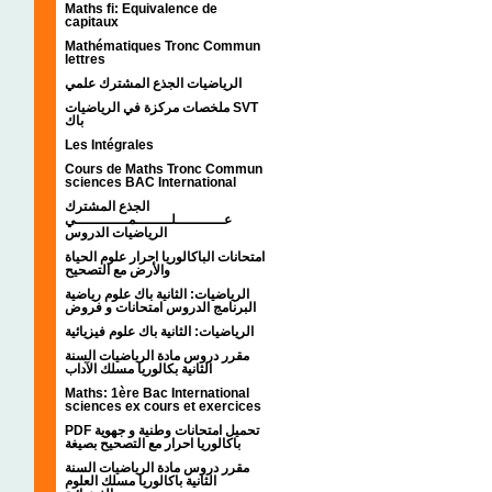
Maths fi: Equivalence de
capitaux
Mathématiques Tronc Commun
lettres
الرياضيات الجذع المشترك علمي
ملخصات مركزة في الرياضيات SVT
باك
Les Intégrales
Cours de Maths Tronc Commun
sciences BAC International
الجذع المشترك
عـــــــــــلــــــــمــــــــــــي
الرياضيات الدروس
امتحانات الباكالوريا احرار علوم الحياة
والأرض مع التصحيح
الرياضيات: الثانية باك علوم رياضية
البرنامج الدروس امتحانات و فروض
الرياضيات: الثانية باك علوم فيزيائية
مقرر دروس مادة الرياضيات السنة
الثانية بكالوريا مسلك الآداب
Maths: 1ère Bac International
sciences ex cours et exercices
PDF تحميل امتحانات وطنية و جهوية
باكالوريا احرار مع التصحيح بصيغة
مقرر دروس مادة الرياضيات السنة
الثانية باكالوريا مسلك العلوم