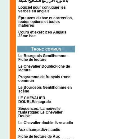
باكالوريا احرار مع التصحيح بصيغة
Logiciel pour conjuguer les
verbes en anglais
Épreuves du bac et correction,
toutes options et toutes
matières
Cours et exercices Anglais
2ème bac
Tronc commun
Le Bourgeois Gentilhomme:
Fiche de lecture
Le Chevalier Double:Fiche de
lecture
Programme de français tronc
commun
Le Bourgeois Gentilhomme en
scène
LE CHEVALIER
DOUBLE:integrale
Séquences: La nouvelle
fantastique; Le Chevalier
Double
Le Chevalier double:livre audio
Aux champs:livre audio
Fiche de lecture de Aux