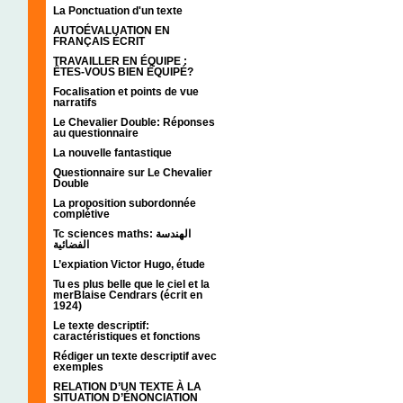
La Ponctuation d'un texte
AUTOÉVALUATION EN
FRANÇAIS ÉCRIT
TRAVAILLER EN ÉQUIPE :
ÊTES-VOUS BIEN ÉQUIPÉ?
Focalisation et points de vue
narratifs
Le Chevalier Double: Réponses
au questionnaire
La nouvelle fantastique
Questionnaire sur Le Chevalier
Double
La proposition subordonnée
complétive
Tc sciences maths: الهندسة
الفضائية
L’expiation Victor Hugo, étude
Tu es plus belle que le ciel et la
merBlaise Cendrars (écrit en
1924)
Le texte descriptif:
caractéristiques et fonctions
Rédiger un texte descriptif avec
exemples
RELATION D’UN TEXTE À LA
SITUATION D’ÉNONCIATION