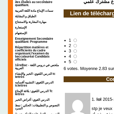
جذع مشترك علمي
des études au secondaire
qualifiant.
سمات الإبداع مادة اللغة العربية
Lien de téléchar
الطباق و المقابلة
مهارة المقارنة والاستنتاج
الإستعارة
الإستفهام
Enseignement Secondaire
1
qualifiant: Programme
2
Répartition matières et
3
coefficients du cadre
organisant l’examen du
4
baccalauréat Candidats
officiels
5
1éreBac - ملخص في دروس اللغة
6
votes. Moyenne
2.83
sur
العربية
الدرس اللغوي: الخبر والإنشاء tc
lettres
Co
الدرس اللغوي: التشبيه أقسامه
tclettres
الدرس اللغوي: بلاغة الإمتاع Tc
lettres
1.
lol
2015-
الدرس الغوي: أغراض الخبر
النصوص و التطبيقات: الحكي : نمط
stp je veux la cor
السرد
النصوص و التطبيقات: الحكي : نمط