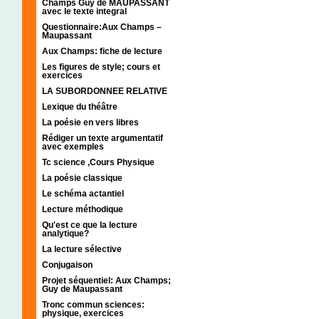
Champs Guy de MAUPASSANT
avec le texte integral
Questionnaire:Aux Champs –
Maupassant
Aux Champs: fiche de lecture
Les figures de style; cours et
exercices
LA SUBORDONNEE RELATIVE
Lexique du théâtre
La poésie en vers libres
Rédiger un texte argumentatif
avec exemples
Tc science ,Cours Physique
La poésie classique
Le schéma actantiel
Lecture méthodique
Qu'est ce que la lecture
analytique?
La lecture sélective
Conjugaison
Projet séquentiel: Aux Champs;
Guy de Maupassant
Tronc commun sciences:
physique, exercices