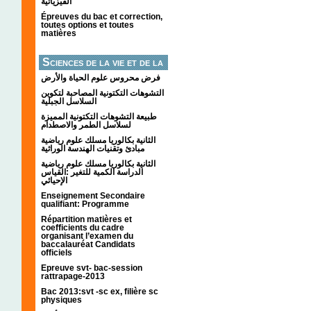
الفيزيائية
Épreuves du bac et correction,
toutes options et toutes
matières
Sciences de la vie et de la
terre
فرض محروس علوم الحياة والأرض
التشوهات التكتونیة المصاحبة لتكوین
السلاسل الجبلیة
طبيعة التشوهات التكتونية المميزة
لسلاسل الطمر والاصطدام
الثانية بكالوريا مسلك علوم رياضية
مبادئ وتقنيات الهندسة الوراثية
الثانية بكالوريا مسلك علوم رياضية
الدراسة الكمية للتغير :القياس
الإحيائي
Enseignement Secondaire
qualifiant: Programme
Répartition matières et
coefficients du cadre
organisant l’examen du
baccalauréat Candidats
officiels
Epreuve svt- bac-session
rattrapage-2013
Bac 2013:svt -sc ex, filière sc
physiques