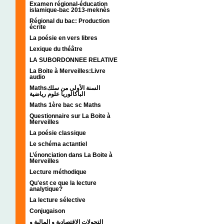
Examen régional-éducation
islamique-bac 2013-meknès
Régional du bac: Production
écrite
La poésie en vers libres
Lexique du théâtre
LA SUBORDONNEE RELATIVE
La Boite à Merveilles:Livre
audio
Mathsالسنة الأولى من سلك
الباكالوريا علوم رياضية
Maths 1ère bac sc Maths
Questionnaire sur La Boite à
Merveilles
La poésie classique
Le schéma actantiel
L’énonciation dans La Boite à
Merveilles
Lecture méthodique
Qu'est ce que la lecture
analytique?
La lecture sélective
Conjugaison
التحولات الإقتصادية و المالية و