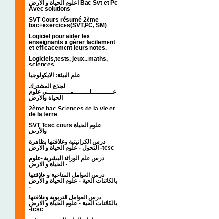
اعلوم الحياة و الأرض Bac Svt et Pc
Avec solutions
SVT Cours résumé 2ème
bac+exercices(SVT,PC, SM)
Logiciel pour aider les
enseignants à gérer facilement
et efficacement leurs notes.
Logiciels,tests, jeux...maths,
sciences...
علم البيئة: الايكولوجيا
الجذع المشترك
عـــــــــــلــــــــمــــــــــــي علوم
الحياة والارض
2ème bac Sciences de la vie et
de la terre
SVT Tcsc cours علوم الحياة
والأرض
درس الكرانيتية وعلاقتها بظاهرة
التحول - علوم الحياة و الارض -tcsc
درس علم الوراثة البشرية -علوم
الحياة و الارض -
درس العوامل المناخية و علاقتها
بالكائنات الحية - علوم الحياة و الأرض
-
درس العوامل التربوية وعلاقتها
بالكائنات الحية - علوم الحياة و الارض
-tcsc