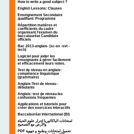
How to write a good subject ?
English Lessons: Clauses
Enseignement Secondaire
qualifiant: Programme
Répartition matières et
coefficients du cadre
organisant l’examen du
baccalauréat Candidats
officiels
Bac 2013-anglais- (sc-ex -svt -
tech)
Logiciel pour aider les
enseignants à gérer facilement
et efficacement leurs notes.
Test de niveau en anglais:
compétence linguistique
(grammaire)
Anglais:Test de niveau -
débutants
Anglais: test de niveau-les
confusions fréquentes
Applications et tutoriels pour
créer des exercices interactifs
Baccalauréat international (BI)
امتحانات الباكالوريا احرار علوم الحياة
والأرض مع التصحيح
PDF تحميل امتحانات وطنية و جهوية