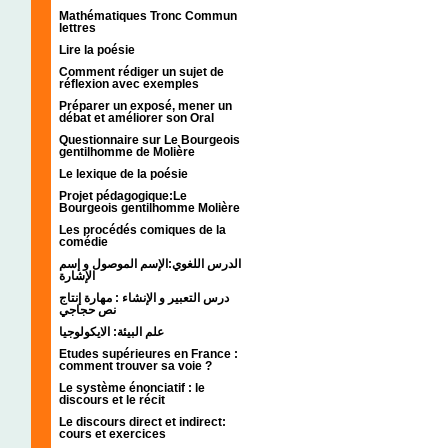
Mathématiques Tronc Commun
lettres
Lire la poésie
Comment rédiger un sujet de
réflexion avec exemples
Préparer un exposé, mener un
débat et améliorer son Oral
Questionnaire sur Le Bourgeois
gentilhomme de Molière
Le lexique de la poésie
Projet pédagogique:Le
Bourgeois gentilhomme Molière
Les procédés comiques de la
comédie
الدرس اللغوي:الإسم الموصول و إسم
الإشارة
درس التعبير و الإنشاء : مهارة إنتاج
نص حجاجي
علم البيئة: الايكولوجيا
Etudes supérieures en France :
comment trouver sa voie ?
Le système énonciatif : le
discours et le récit
Le discours direct et indirect:
cours et exercices