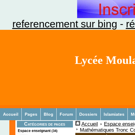
referencement sur bing
-
ré
Lycée Moula
Accueil
Pages
Blog
Forum
Dossiers
Islamiates
M
Accueil
Espace ensei
Catégories de pages
Mathématiques Tronc C
Espace enseignant
(34)