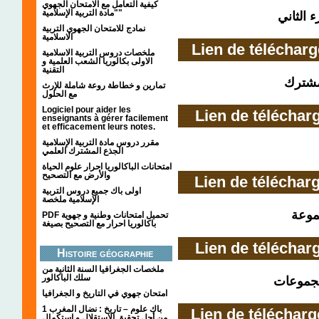
كيفية التعامل مع الامتحان الجهوي
"مادة التربية الإسلامية"
 الثاني
نمادج للامتحان الجهوي التربية
الاسلامية
Lien de téléchar
ملخصات دروس التربية الاسلامية
الاولى بكالوريا الشعب العلمية و
التقنية
مشترك
تمارين و خطاطة روعة شاملة للإرث
مع الحلول
Logiciel pour aider les
Lien de téléchar
enseignants à gérer facilement
et efficacement leurs notes.
مقرر دروس مادة التربية الإسلامية
الجذع المشترك العلمي
امتحانات الباكالوريا احرار علوم الحياة
والأرض مع التصحيح
Lien de téléchar
اولى باك جميع دروس التربية
الإسلامية ملخصة
PDF تحميل امتحانات وطنية و جهوية
باكالوريا احرار مع التصحيح بصيغة
Lien de téléchar
Histoire géographie
ملخصات الجغرافيا السنة الثانية من
سلك الباكالور
امتحان جهوي في التاريخ و الجغرافيا
1 باك علوم – تاريخ : نضال المغرب
Lien de téléchar
من أجل تحقيق الاستقلال و استكمال