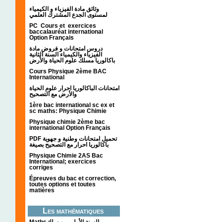
وثائق مادة الفيزياء و الكيمياء
لمستوى الجدع المشترك العلمي
PC Cours et exercices
baccalauréat international
Option Français
دروس امتحانات و فروض مادة
الفيزياء والكيمياء السنة الثانية
باكالوريا مسلك علوم الحياة والأرض
Cours Physique 2ème BAC
International
امتحانات الباكالوريا احرار علوم الحياة
والأرض مع التصحيح
1ère bac international sc ex et
sc maths: Physique Chimie
Physique chimie 2ème bac
international Option Français
PDF تحميل امتحانات وطنية و جهوية
باكالوريا احرار مع التصحيح بصيغة
Physique Chimie 2AS Bac
International; exercices
corriges
Épreuves du bac et correction,
toutes options et toutes
matières
Les mathématiques
Mathsالسنة الأولى من سلك