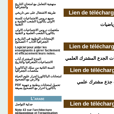
منهجية التعامل مع امتحان التاريخ
والجغرافيا
Lien de téléchar
طريقة الاشتغال على نص تاريخي
جميع دروس الاجتماعيات للسنة
الاولى بكالوريا الشعب العلمية و
ياضيات
التقنية
ملخصات دروس الاجتماعيات الاولى
بكالوريا الشعب العلمية و التقنية
الإمتحانات الوطنية في التاريخ و
الجغرافيا الآداب + التصحيح
Lien de téléchar
Logiciel pour aider les
enseignants à gérer facilement
et efficacement leurs notes.
ت اﻟﺠﺪع اﻟﻤﺸﺘﺮك اﻟﻌﻠﻤﻲ
الجذع المشترك آداب
الاجتماعيات:الجغرافيا والتاريخ
السنة الثانية من سلك الباكالوريا
Lien de téléchar
ملخصات الجغرافيا
امتحانات الباكالوريا احرار علوم الحياة
والأرض مع التصحيح
 جذع مشترك علمي
PDF تحميل امتحانات وطنية و جهوية
باكالوريا احرار مع التصحيح بصيغة
L'arabe
Lien de téléchar
جدلية التواصل
Note 43 sur l'architecture
pédagogique et l'organisation