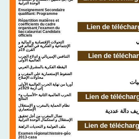
الوحدة الترابية
Enseignement Secondaire
qualifiant: Programme
Répartition matières et
coefficients du cadre
Lien de télécha
organisant l’examen du
baccalauréat Candidats
officiels
ي
التحولات الإقتصادية و المالية و
الإجتماعية و الفكرية في العالم في
القرن 19م
Lien de télécha
التنافس الإمبريالي و اندلاع الحرب
العالمية الأولى
اليقظة الفكرية بالمشرق العربي
الضغوط الإستعمارية على المغرب و
محاولات الإصلاح
يات
أوربا من نهاية الحرب العالمية الأولى
إلى أزمة 1929م
<الحرب العالمية الثانية <الأسباب و
Lien de téléchar
النتائج
نظام الحماية بالمغرب و الإستغلال
الإستعماري
ﻳﻒ داﻟﺔ ﻋﺪدﻳﺔ
نضال المغرب من أجل تحقيق
الإستقلال و استكمال الوحدة الترابية
Lien de téléchar
ملف العولمة و التحديات الراهنة
Examen régional:histoire-géo
2013-casa