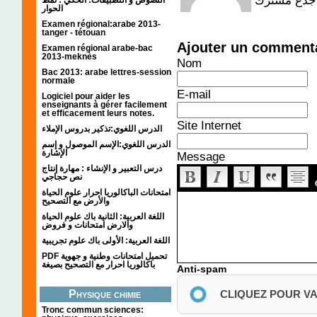
الحوار
Examen régional:arabe 2013-
tanger - tétouan
Ajouter un comment
Examen régional arabe-bac
2013-meknès
Nom
Bac 2013: arabe lettres-session
normale
E-mail
Logiciel pour aider les
enseignants à gérer facilement
et efficacement leurs notes.
Site Internet
الدرس اللغوي:تذكير بدروس الإملاء
الدرس اللغوي:الإسم الموصول و إسم
الإشارة
Message
درس التعبير و الإنشاء : مهارة إنتاج
نص حجاجي
امتحانات الباكالوريا احرار علوم الحياة
والأرض مع التصحيح
اللغة العربية: الثانية باك علوم الحياة
والارض امتحانات و فروض
اللغة العربية: الأولى باك علوم تجريبية
PDF تحميل امتحانات وطنية و جهوية
باكالوريا احرار مع التصحيح بصيغة
Anti-spam
Physique chimie
CLIQUEZ POUR V
Tronc commun sciences: