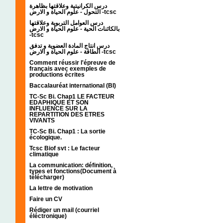
درس الكرانيتية وعلاقتها بظاهرة
التحول - علوم الحياة و الارض -tcsc
درس العوامل التربوية وعلاقتها
بالكائنات الحية - علوم الحياة و الارض
-tcsc
درس انتاج المادة العضوية و تدفق
الطاقة - علوم الحياة و الارض -tcsc
Comment réussir l'épreuve de
français avec exemples de
productions écrites
Baccalauréat international (BI)
TC-Sc Bi. Chap1 LE FACTEUR
EDAPHIQUE ET SON
INFLUENCE SUR LA
REPARTITION DES ETRES
VIVANTS
TC-Sc Bi. Chap1 : La sortie
écologique.
Tcsc Biof svt : Le facteur
climatique
La communication: définition,
types et fonctions(Document à
télécharger)
La lettre de motivation
Faire un CV
Rédiger un mail (courriel
éléctronique)