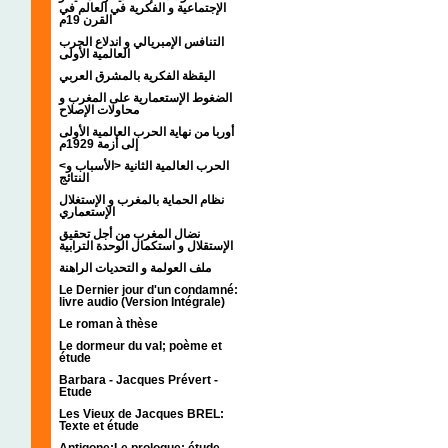
الإجتماعية و الفكرية في العالم في
القرن 19م
التنافس الإمبريالي و اندلاع الحرب
العالمية الأولى
اليقظة الفكرية بالمشرق العربي
الضغوط الإستعمارية على المغرب و
محاولات الإصلاح
أوربا من نهاية الحرب العالمية الأولى
إلى أزمة 1929م
<الحرب العالمية الثانية <الأسباب و
النتائج
نظام الحماية بالمغرب و الإستغلال
الإستعماري
نضال المغرب من أجل تحقيق
الإستقلال و استكمال الوحدة الترابية
ملف العولمة و التحديات الراهنة
Le Dernier jour d'un condamné:
livre audio (Version Intégrale)
Le roman à thèse
Le dormeur du val; poème et
étude
Barbara - Jacques Prévert -
Etude
Les Vieux de Jacques BREL:
Texte et étude
Antigone:Le prologue; étude