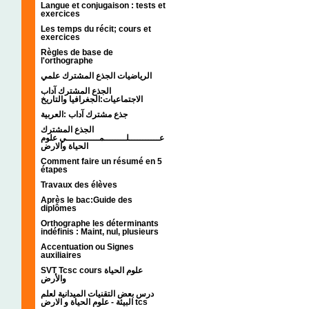
Langue et conjugaison : tests et
exercices
Les temps du récit; cours et
exercices
Règles de base de
l'orthographe
الرياضيات الجذع المشترك علمي
الجذع المشترك آداب
الاجتماعيات:الجغرافيا والتاريخ
جذع مشترك آداب :العربية
الجذع المشترك
عـــــــــــلــــــــمــــــــــــي علوم
الحياة والارض
Comment faire un résumé en 5
étapes
Travaux des élèves
Après le bac:Guide des
diplômes
Orthographe les déterminants
indéfinis : Maint, nul, plusieurs
Accentuation ou Signes
auxiliaires
SVT Tcsc cours علوم الحياة
والأرض
درس بعض التقنيات الميدانية لعلم
البيئة - علوم الحياة و الارض tcs