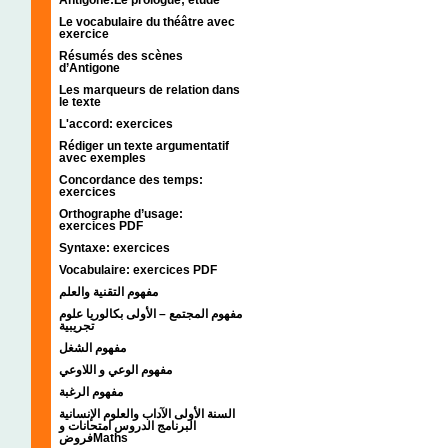
Le vocabulaire du théâtre avec
exercice
Résumés des scènes
d’Antigone
Les marqueurs de relation dans
le texte
L'accord: exercices
Rédiger un texte argumentatif
avec exemples
Concordance des temps:
exercices
Orthographe d’usage:
exercices PDF
Syntaxe: exercices
Vocabulaire: exercices PDF
مفهوم التقنية والعلم
مفهوم المجتمع – الأولى بكالوريا علوم
تجريبية
مفهوم الشغل
مفهوم الوعي و اللاوعي
مفهوم الرغبة
السنة الأولى الآداب والعلوم الإنسانية
البرنامج الدروس امتحانات و
فروضMaths