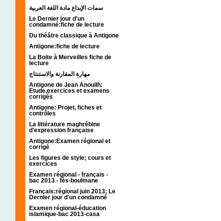
سمات الإبداع مادة اللغة العربية
Le Dernier jour d'un
condamné:fiche de lecture
Du théâtre classique à Antigone
Antigone:fiche de lecture
La Boite à Merveilles fiche de
lecture
مهارة المقارنة والاستنتاج
Antigone de Jean Anouilh:
Etude,exercices et examens
corrigés
Antigone: Projet, fiches et
contrôles
La littérature maghrébine
d'expression française
Antigone:Examen régional et
corrigé
Les figures de style; cours et
exercices
Examen régional - français -
bac 2013 - fès-boulmane
Français:régional juin 2013; Le
Dernier jour d'un condamné
Examen régional-éducation
islamique-bac 2013-casa