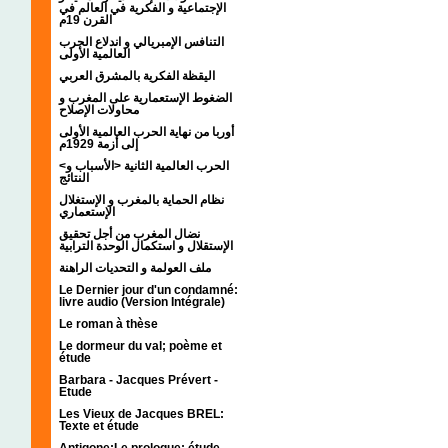
الإجتماعية و الفكرية في العالم في
القرن 19م
التنافس الإمبريالي و اندلاع الحرب
العالمية الأولى
اليقظة الفكرية بالمشرق العربي
الضغوط الإستعمارية على المغرب و
محاولات الإصلاح
أوربا من نهاية الحرب العالمية الأولى
إلى أزمة 1929م
<الحرب العالمية الثانية <الأسباب و
النتائج
نظام الحماية بالمغرب و الإستغلال
الإستعماري
نضال المغرب من أجل تحقيق
الإستقلال و استكمال الوحدة الترابية
ملف العولمة و التحديات الراهنة
Le Dernier jour d'un condamné:
livre audio (Version Intégrale)
Le roman à thèse
Le dormeur du val; poème et
étude
Barbara - Jacques Prévert -
Etude
Les Vieux de Jacques BREL:
Texte et étude
Antigone:Le prologue; étude