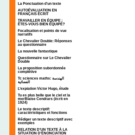
La Ponctuation d'un texte
AUTOÉVALUATION EN
FRANÇAIS ÉCRIT
TRAVAILLER EN ÉQUIPE :
ÊTES-VOUS BIEN ÉQUIPÉ?
Focalisation et points de vue
narratifs
Le Chevalier Double: Réponses
au questionnaire
La nouvelle fantastique
Questionnaire sur Le Chevalier
Double
La proposition subordonnée
complétive
Tc sciences maths: الهندسة
الفضائية
L’expiation Victor Hugo, étude
Tu es plus belle que le ciel et la
merBlaise Cendrars (écrit en
1924)
Le texte descriptif:
caractéristiques et fonctions
Rédiger un texte descriptif avec
exemples
RELATION D’UN TEXTE À LA
SITUATION D’ÉNONCIATION