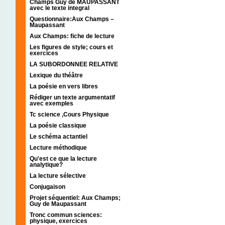
Champs Guy de MAUPASSANT
avec le texte integral
Questionnaire:Aux Champs –
Maupassant
Aux Champs: fiche de lecture
Les figures de style; cours et
exercices
LA SUBORDONNEE RELATIVE
Lexique du théâtre
La poésie en vers libres
Rédiger un texte argumentatif
avec exemples
Tc science ,Cours Physique
La poésie classique
Le schéma actantiel
Lecture méthodique
Qu'est ce que la lecture
analytique?
La lecture sélective
Conjugaison
Projet séquentiel: Aux Champs;
Guy de Maupassant
Tronc commun sciences:
physique, exercices