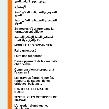
الدرس الغوي: أغراض الخبر
الإستعارة
النصوص و التطبيقات: الحكي : نمط
السرد
النصوص و التطبيقات: الحكي : نمط
الحوار
Stratégies d'écriture dans la
formation spécifique
لخصائص العامة للإسلام: العالمية
والتوازن والاعتدال TC
MODULE 1 : S'ORGANISER
Faire un exposé
Faire une recherche
Développement de la créativité
chez l'élève
Comment bien se préparer à
l’examen ?
Les travaux écrits:résumés,
rapports de stages, fiches,
critiques, bulletins...
SYNTHESE ET PRISE DE
NOTES
TEST SUR LES METHODES DE
TRAVAIL
L'entretien d'embauche:
simulation