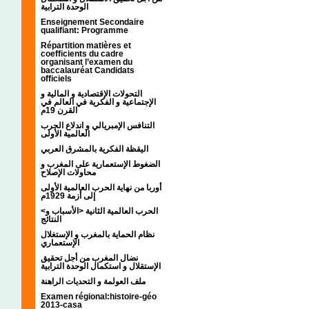
الوحدة الترابية
Enseignement Secondaire
qualifiant: Programme
Répartition matières et
coefficients du cadre
organisant l’examen du
baccalauréat Candidats
officiels
التحولات الإقتصادية و المالية و
الإجتماعية و الفكرية في العالم في
القرن 19م
التنافس الإمبريالي و اندلاع الحرب
العالمية الأولى
اليقظة الفكرية بالمشرق العربي
الضغوط الإستعمارية على المغرب و
محاولات الإصلاح
أوربا من نهاية الحرب العالمية الأولى
إلى أزمة 1929م
<الحرب العالمية الثانية <الأسباب و
النتائج
نظام الحماية بالمغرب و الإستغلال
الإستعماري
نضال المغرب من أجل تحقيق
الإستقلال و استكمال الوحدة الترابية
ملف العولمة و التحديات الراهنة
Examen régional:histoire-géo
2013-casa