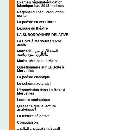
Examen régional-éducation
islamique-bac 2013-meknès
Régional du bac: Production
écrite
La poésie en vers libres
Lexique du théâtre
LA SUBORDONNEE RELATIVE
La Boite à Merveilles:Livre
audio
Mathsالسنة الأولى من سلك
الباكالوريا علوم رياضية
Maths 1ère bac sc Maths
Questionnaire sur La Boite à
Merveilles
La poésie classique
Le schéma actantiel
L’énonciation dans La Boite à
Merveilles
Lecture méthodique
Qu'est ce que la lecture
analytique?
La lecture sélective
Conjugaison
التحولات الإقتصادية و المالية و