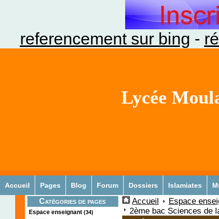
referencement sur bing
-
ré
Lycée Moula
Accueil
Pages
Blog
Forum
Dossiers
Islamiates
M
Accueil
Espace ensei
Catégories de pages
2ème bac Sciences de la 
Espace enseignant
(34)