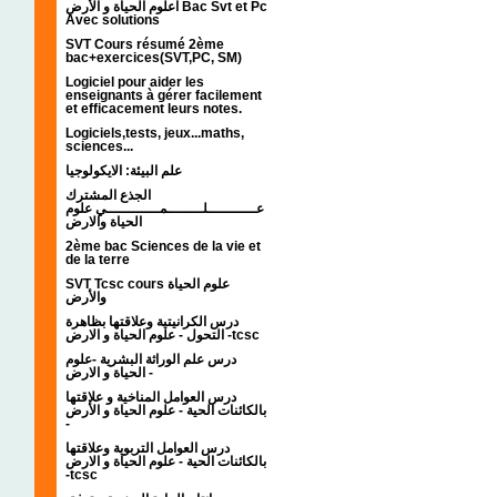
اعلوم الحياة و الأرض Bac Svt et Pc
Avec solutions
SVT Cours résumé 2ème
bac+exercices(SVT,PC, SM)
Logiciel pour aider les
enseignants à gérer facilement
et efficacement leurs notes.
Logiciels,tests, jeux...maths,
sciences...
علم البيئة: الايكولوجيا
الجذع المشترك
عـــــــــــلــــــــمــــــــــــي علوم
الحياة والارض
2ème bac Sciences de la vie et
de la terre
SVT Tcsc cours علوم الحياة
والأرض
درس الكرانيتية وعلاقتها بظاهرة
التحول - علوم الحياة و الارض -tcsc
درس علم الوراثة البشرية -علوم
الحياة و الارض -
درس العوامل المناخية و علاقتها
بالكائنات الحية - علوم الحياة و الأرض
-
درس العوامل التربوية وعلاقتها
بالكائنات الحية - علوم الحياة و الارض
-tcsc