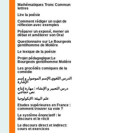
Mathématiques Tronc Commun
lettres
Lire la poésie
Comment rédiger un sujet de
réflexion avec exemples
Préparer un exposé, mener un
débat et améliorer son Oral
Questionnaire sur Le Bourgeois
gentilhomme de Molière
Le lexique de la poésie
Projet pédagogique:Le
Bourgeois gentilhomme Molière
Les procédés comiques de la
comédie
الدرس اللغوي:الإسم الموصول و إسم
الإشارة
درس التعبير و الإنشاء : مهارة إنتاج
نص حجاجي
علم البيئة: الايكولوجيا
Etudes supérieures en France :
comment trouver sa voie ?
Le système énonciatif : le
discours et le récit
Le discours direct et indirect:
cours et exercices