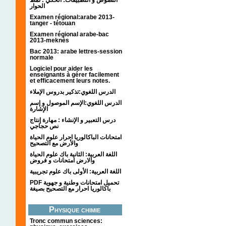
الحوار
Examen régional:arabe 2013-
tanger - tétouan
Examen régional arabe-bac
2013-meknès
Bac 2013: arabe lettres-session
normale
Logiciel pour aider les
enseignants à gérer facilement
et efficacement leurs notes.
الدرس اللغوي:تذكير بدروس الإملاء
الدرس اللغوي:الإسم الموصول و إسم
الإشارة
درس التعبير و الإنشاء : مهارة إنتاج
نص حجاجي
امتحانات الباكالوريا احرار علوم الحياة
والأرض مع التصحيح
اللغة العربية: الثانية باك علوم الحياة
والارض امتحانات و فروض
اللغة العربية: الأولى باك علوم تجريبية
PDF تحميل امتحانات وطنية و جهوية
باكالوريا احرار مع التصحيح بصيغة
Physique chimie
Tronc commun sciences: