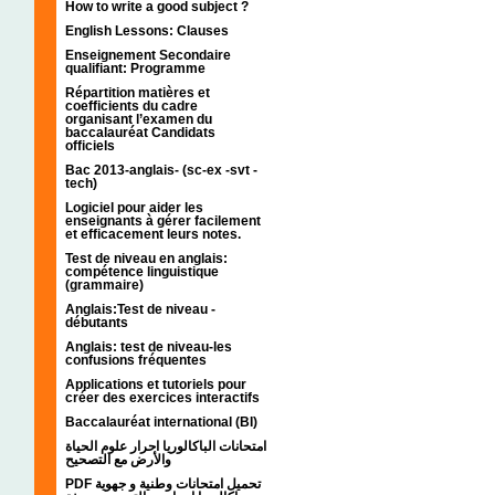
How to write a good subject ?
English Lessons: Clauses
Enseignement Secondaire
qualifiant: Programme
Répartition matières et
coefficients du cadre
organisant l’examen du
baccalauréat Candidats
officiels
Bac 2013-anglais- (sc-ex -svt -
tech)
Logiciel pour aider les
enseignants à gérer facilement
et efficacement leurs notes.
Test de niveau en anglais:
compétence linguistique
(grammaire)
Anglais:Test de niveau -
débutants
Anglais: test de niveau-les
confusions fréquentes
Applications et tutoriels pour
créer des exercices interactifs
Baccalauréat international (BI)
امتحانات الباكالوريا احرار علوم الحياة
والأرض مع التصحيح
PDF تحميل امتحانات وطنية و جهوية