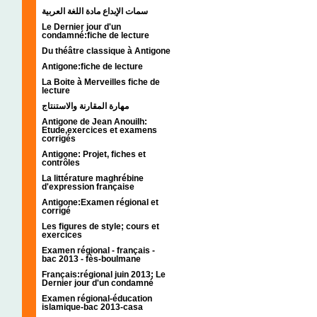
سمات الإبداع مادة اللغة العربية
Le Dernier jour d'un
condamné:fiche de lecture
Du théâtre classique à Antigone
Antigone:fiche de lecture
La Boite à Merveilles fiche de
lecture
مهارة المقارنة والاستنتاج
Antigone de Jean Anouilh:
Etude,exercices et examens
corrigés
Antigone: Projet, fiches et
contrôles
La littérature maghrébine
d'expression française
Antigone:Examen régional et
corrigé
Les figures de style; cours et
exercices
Examen régional - français -
bac 2013 - fès-boulmane
Français:régional juin 2013; Le
Dernier jour d'un condamné
Examen régional-éducation
islamique-bac 2013-casa