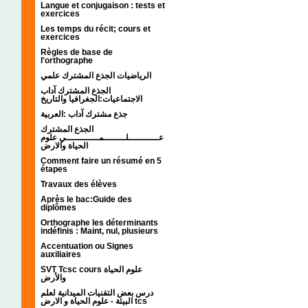
Langue et conjugaison : tests et
exercices
Les temps du récit; cours et
exercices
Règles de base de
l'orthographe
الرياضيات الجذع المشترك علمي
الجذع المشترك آداب
الاجتماعيات:الجغرافيا والتاريخ
جذع مشترك آداب :العربية
الجذع المشترك
عـــــــــــلــــــــمــــــــــــي علوم
الحياة والارض
Comment faire un résumé en 5
étapes
Travaux des élèves
Après le bac:Guide des
diplômes
Orthographe les déterminants
indéfinis : Maint, nul, plusieurs
Accentuation ou Signes
auxiliaires
SVT Tcsc cours علوم الحياة
والأرض
درس بعض التقنيات الميدانية لعلم
البيئة - علوم الحياة و الارض tcs