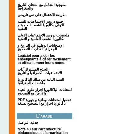
منهجية التعامل مع امتحان التاريخ
والجغرافيا
طريقة الاشتغال على نص تاريخي
جميع دروس الاجتماعيات للسنة
الاولى بكالوريا الشعب العلمية و
التقنية
ملخصات دروس الاجتماعيات الاولى
بكالوريا الشعب العلمية و التقنية
الإمتحانات الوطنية في التاريخ و
الجغرافيا الآداب + التصحيح
Logiciel pour aider les
enseignants à gérer facilement
et efficacement leurs notes.
الجذع المشترك آداب
الاجتماعيات:الجغرافيا والتاريخ
السنة الثانية من سلك الباكالوريا
ملخصات الجغرافيا
امتحانات الباكالوريا احرار علوم الحياة
والأرض مع التصحيح
PDF تحميل امتحانات وطنية و جهوية
باكالوريا احرار مع التصحيح بصيغة
L'arabe
جدلية التواصل
Note 43 sur l'architecture
pédagogique et l'organisation