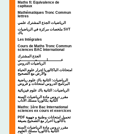
Maths fi: Equivalence de
capitaux
Mathématiques Tronc Commun
lettres
الرياضيات الجذع المشترك علمي
ملخصات مركزة في الرياضيات SVT
باك
Les Intégrales
Cours de Maths Tronc Commun
sciences BAC International
الجذع المشترك
عـــــــــــلــــــــمــــــــــــي
الرياضيات الدروس
امتحانات الباكالوريا احرار علوم الحياة
والأرض مع التصحيح
الرياضيات: الثانية باك علوم رياضية
البرنامج الدروس امتحانات و فروض
الرياضيات: الثانية باك علوم فيزيائية
مقرر دروس مادة الرياضيات السنة
الثانية بكالوريا مسلك الآداب
Maths: 1ère Bac International
sciences ex cours et exercices
PDF تحميل امتحانات وطنية و جهوية
باكالوريا احرار مع التصحيح بصيغة
مقرر دروس مادة الرياضيات السنة
الثانية باكالوريا مسلك العلوم