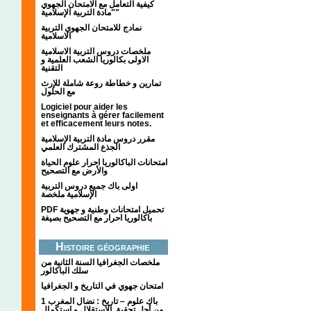
كيفية التعامل مع الامتحان الجهوي
"مادة التربية الإسلامية"
نمادج للامتحان الجهوي التربية
الاسلامية
ملخصات دروس التربية الاسلامية
الاولى بكالوريا الشعب العلمية و
التقنية
تمارين و خطاطة روعة شاملة للإرث
مع الحلول
Logiciel pour aider les
enseignants à gérer facilement
et efficacement leurs notes.
مقرر دروس مادة التربية الإسلامية
الجذع المشترك العلمي
امتحانات الباكالوريا احرار علوم الحياة
والأرض مع التصحيح
اولى باك جميع دروس التربية
الإسلامية ملخصة
PDF تحميل امتحانات وطنية و جهوية
باكالوريا احرار مع التصحيح بصيغة
Histoire géographie
ملخصات الجغرافيا السنة الثانية من
سلك الباكالور
امتحان جهوي في التاريخ و الجغرافيا
1 باك علوم – تاريخ : نضال المغرب
من أجل تحقيق الاستقلال و استكمال