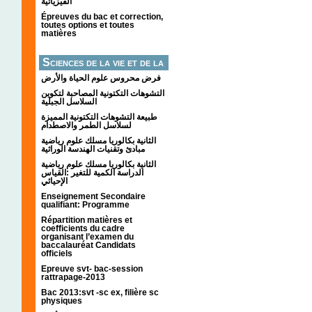
الفيزيائية
Épreuves du bac et correction,
toutes options et toutes
matières
Sciences de la vie et de la
terre
فرض محروس علوم الحياة والأرض
التشوهات التكتونیة المصاحبة لتكوین
السلاسل الجبلیة
طبيعة التشوهات التكتونية المميزة
لسلاسل الطمر والاصطدام
الثانية بكالوريا مسلك علوم رياضية
مبادئ وتقنيات الهندسة الوراثية
الثانية بكالوريا مسلك علوم رياضية
الدراسة الكمية للتغير :القياس
الإحيائي
Enseignement Secondaire
qualifiant: Programme
Répartition matières et
coefficients du cadre
organisant l’examen du
baccalauréat Candidats
officiels
Epreuve svt- bac-session
rattrapage-2013
Bac 2013:svt -sc ex, filière sc
physiques