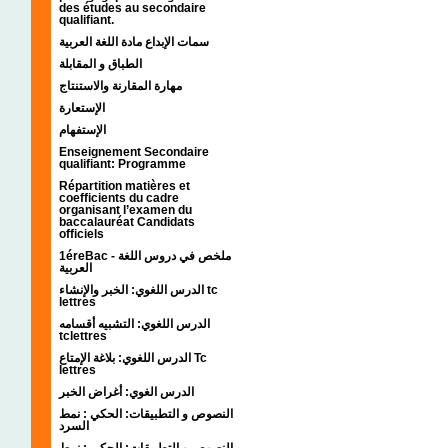
des études au secondaire
qualifiant.
سمات الإبداع مادة اللغة العربية
الطباق و المقابلة
مهارة المقارنة والاستنتاج
الإستعارة
الإستفهام
Enseignement Secondaire
qualifiant: Programme
Répartition matières et
coefficients du cadre
organisant l’examen du
baccalauréat Candidats
officiels
1éreBac - ملخص في دروس اللغة
العربية
الدرس اللغوي: الخبر والإنشاء tc
lettres
الدرس اللغوي: التشبيه أقسامه
tclettres
الدرس اللغوي: بلاغة الإمتاع Tc
lettres
الدرس الغوي: أغراض الخبر
النصوص و التطبيقات: الحكي : نمط
السرد
النصوص و التطبيقات: الحكي : نمط