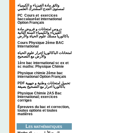
وثائق مادة الفيزياء و الكيمياء
لمستوى الجدع المشترك العلمي
PC Cours et exercices
baccalauréat international
Option Français
دروس امتحانات و فروض مادة
الفيزياء والكيمياء السنة الثانية
باكالوريا مسلك علوم الحياة والأرض
Cours Physique 2ème BAC
International
امتحانات الباكالوريا احرار علوم الحياة
والأرض مع التصحيح
1ère bac international sc ex et
sc maths: Physique Chimie
Physique chimie 2ème bac
international Option Français
PDF تحميل امتحانات وطنية و جهوية
باكالوريا احرار مع التصحيح بصيغة
Physique Chimie 2AS Bac
International; exercices
corriges
Épreuves du bac et correction,
toutes options et toutes
matières
Les mathématiques
Mathsالسنة الأولى من سلك