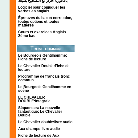
باكالوريا احرار مع التصحيح بصيغة
Logiciel pour conjuguer les
verbes en anglais
Épreuves du bac et correction,
toutes options et toutes
matières
Cours et exercices Anglais
2ème bac
Tronc commun
Le Bourgeois Gentilhomme:
Fiche de lecture
Le Chevalier Double:Fiche de
lecture
Programme de français tronc
commun
Le Bourgeois Gentilhomme en
scène
LE CHEVALIER
DOUBLE:integrale
Séquences: La nouvelle
fantastique; Le Chevalier
Double
Le Chevalier double:livre audio
Aux champs:livre audio
Fiche de lecture de Aux