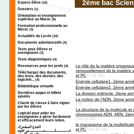
2ème bac Science
Espace éléve
(16)
Dossiers
(1)
Orientation et enseignement
supérieur au Maroc
(6)
Formation professionnelle au
Maroc
(3)
Actualités du Lycée
(16)
Documents administratifs
(5)
Tests pour élèves et
enseignants
(3)
Tests diagnostiques
(4)
Le rôle de la matière organique
Ressources pour les profs
(4)
renouvellement de la matière
Téléchargez des documents,
et PC
(1.99 MB)
des tests, des devoirs, des
logiciels...
(4)
Enérgie cellulaire1. 2ème ann
Bibliothèque virtuelle
Enérgie cellulaire2. 2ème ann
Dernières pages et billets
La division indirecte. 2ème a
ajoutés
La notion de l'ADN. 2ème ann
Charte de classe à faire signer
kB)
par les élèves
La structure de la molécule et 
Logiciel pour aider les
chromosomes ADN, ARN. 2ème
enseignants à gérer facilement
(264.64 kB)
et efficacement leurs notes.
le macanisme de la multiplica
الجذع المشترك
et PC
(316.85 kB)
عـــــــــــلــــــــمــــــــــــي علوم
الحياة والارض