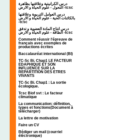
درس الكرانيتية وعلاقتها بظاهرة
التحول - علوم الحياة و الارض -tcsc
درس العوامل التربوية وعلاقتها
بالكائنات الحية - علوم الحياة و الارض
-tcsc
درس انتاج المادة العضوية و تدفق
الطاقة - علوم الحياة و الارض -tcsc
Comment réussir l'épreuve de
français avec exemples de
productions écrites
Baccalauréat international (BI)
TC-Sc Bi. Chap1 LE FACTEUR
EDAPHIQUE ET SON
INFLUENCE SUR LA
REPARTITION DES ETRES
VIVANTS
TC-Sc Bi. Chap1 : La sortie
écologique.
Tcsc Biof svt : Le facteur
climatique
La communication: définition,
types et fonctions(Document à
télécharger)
La lettre de motivation
Faire un CV
Rédiger un mail (courriel
éléctronique)