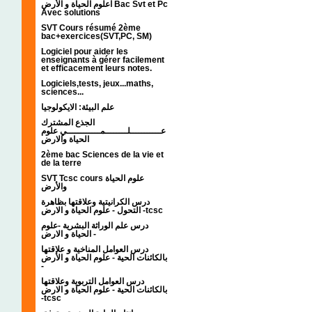
اعلوم الحياة و الأرض Bac Svt et Pc
Avec solutions
SVT Cours résumé 2ème
bac+exercices(SVT,PC, SM)
Logiciel pour aider les
enseignants à gérer facilement
et efficacement leurs notes.
Logiciels,tests, jeux...maths,
sciences...
علم البيئة: الايكولوجيا
الجذع المشترك
عـــــــــــلــــــــمــــــــــــي علوم
الحياة والارض
2ème bac Sciences de la vie et
de la terre
SVT Tcsc cours علوم الحياة
والأرض
درس الكرانيتية وعلاقتها بظاهرة
التحول - علوم الحياة و الارض -tcsc
درس علم الوراثة البشرية -علوم
الحياة و الارض -
درس العوامل المناخية و علاقتها
بالكائنات الحية - علوم الحياة و الأرض
-
درس العوامل التربوية وعلاقتها
بالكائنات الحية - علوم الحياة و الارض
-tcsc