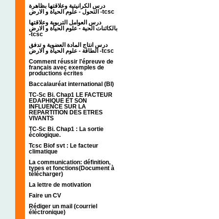
درس الكرانيتية وعلاقتها بظاهرة
التحول - علوم الحياة و الارض -tcsc
درس العوامل التربوية وعلاقتها
بالكائنات الحية - علوم الحياة و الارض
-tcsc
درس انتاج المادة العضوية و تدفق
الطاقة - علوم الحياة و الارض -tcsc
Comment réussir l'épreuve de
français avec exemples de
productions écrites
Baccalauréat international (BI)
TC-Sc Bi. Chap1 LE FACTEUR
EDAPHIQUE ET SON
INFLUENCE SUR LA
REPARTITION DES ETRES
VIVANTS
TC-Sc Bi. Chap1 : La sortie
écologique.
Tcsc Biof svt : Le facteur
climatique
La communication: définition,
types et fonctions(Document à
télécharger)
La lettre de motivation
Faire un CV
Rédiger un mail (courriel
éléctronique)