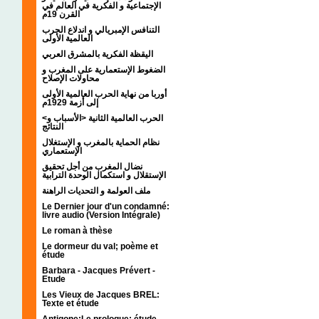
الإجتماعية و الفكرية في العالم في
القرن 19م
التنافس الإمبريالي و اندلاع الحرب
العالمية الأولى
اليقظة الفكرية بالمشرق العربي
الضغوط الإستعمارية على المغرب و
محاولات الإصلاح
أوربا من نهاية الحرب العالمية الأولى
إلى أزمة 1929م
<الحرب العالمية الثانية <الأسباب و
النتائج
نظام الحماية بالمغرب و الإستغلال
الإستعماري
نضال المغرب من أجل تحقيق
الإستقلال و استكمال الوحدة الترابية
ملف العولمة و التحديات الراهنة
Le Dernier jour d'un condamné:
livre audio (Version Intégrale)
Le roman à thèse
Le dormeur du val; poème et
étude
Barbara - Jacques Prévert -
Etude
Les Vieux de Jacques BREL:
Texte et étude
Antigone:Le prologue; étude