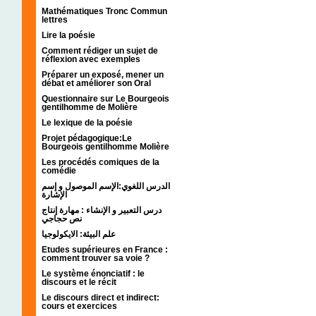
Mathématiques Tronc Commun
lettres
Lire la poésie
Comment rédiger un sujet de
réflexion avec exemples
Préparer un exposé, mener un
débat et améliorer son Oral
Questionnaire sur Le Bourgeois
gentilhomme de Molière
Le lexique de la poésie
Projet pédagogique:Le
Bourgeois gentilhomme Molière
Les procédés comiques de la
comédie
الدرس اللغوي:الإسم الموصول و إسم
الإشارة
درس التعبير و الإنشاء : مهارة إنتاج
نص حجاجي
علم البيئة: الايكولوجيا
Etudes supérieures en France :
comment trouver sa voie ?
Le système énonciatif : le
discours et le récit
Le discours direct et indirect:
cours et exercices