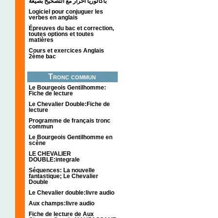
باكالوريا احرار مع التصحيح بصيغة
Logiciel pour conjuguer les
verbes en anglais
Épreuves du bac et correction,
toutes options et toutes
matières
Cours et exercices Anglais
2ème bac
Tronc commun
Le Bourgeois Gentilhomme:
Fiche de lecture
Le Chevalier Double:Fiche de
lecture
Programme de français tronc
commun
Le Bourgeois Gentilhomme en
scène
LE CHEVALIER
DOUBLE:integrale
Séquences: La nouvelle
fantastique; Le Chevalier
Double
Le Chevalier double:livre audio
Aux champs:livre audio
Fiche de lecture de Aux