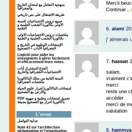
Mercii beuc
منهجية التعامل مع امتحان التاريخ
والجغرافيا
Continue ..
طريقة الاشتغال على نص تاريخي
جميع دروس الاجتماعيات للسنة
الاولى بكالوريا الشعب العلمية و
6.
alami
20
التقنية
ملخصات دروس الاجتماعيات الاولى
بكالوريا الشعب العلمية و التقنية
j' aimerais
الإمتحانات الوطنية في التاريخ و
الجغرافيا الآداب + التصحيح
Logiciel pour aider les
enseignants à gérer facilement
7.
hassan
et efficacement leurs notes.
الجذع المشترك آداب
salam,
الاجتماعيات:الجغرافيا والتاريخ
vraiment c'e
السنة الثانية من سلك الباكالوريا
ملخصات الجغرافيا
merci
امتحانات الباكالوريا احرار علوم الحياة
reste une ch
والأرض مع التصحيح
accéder
PDF تحميل امتحانات وطنية و جهوية
باكالوريا احرار مع التصحيح بصيغة
merci de m
salutation
L'arabe
جدلية التواصل
Note 43 sur l'architecture
8.
hammya
pédagogique et l'organisation