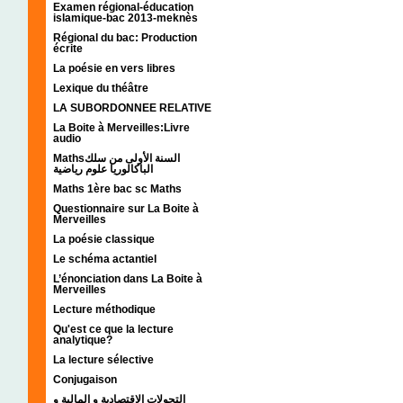
Examen régional-éducation
islamique-bac 2013-meknès
Régional du bac: Production
écrite
La poésie en vers libres
Lexique du théâtre
LA SUBORDONNEE RELATIVE
La Boite à Merveilles:Livre
audio
Mathsالسنة الأولى من سلك
الباكالوريا علوم رياضية
Maths 1ère bac sc Maths
Questionnaire sur La Boite à
Merveilles
La poésie classique
Le schéma actantiel
L’énonciation dans La Boite à
Merveilles
Lecture méthodique
Qu'est ce que la lecture
analytique?
La lecture sélective
Conjugaison
التحولات الإقتصادية و المالية و