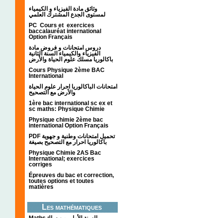
وثائق مادة الفيزياء و الكيمياء
لمستوى الجدع المشترك العلمي
PC Cours et exercices
baccalauréat international
Option Français
دروس امتحانات و فروض مادة
الفيزياء والكيمياء السنة الثانية
باكالوريا مسلك علوم الحياة والأرض
Cours Physique 2ème BAC
International
امتحانات الباكالوريا احرار علوم الحياة
والأرض مع التصحيح
1ère bac international sc ex et
sc maths: Physique Chimie
Physique chimie 2ème bac
international Option Français
PDF تحميل امتحانات وطنية و جهوية
باكالوريا احرار مع التصحيح بصيغة
Physique Chimie 2AS Bac
International; exercices
corriges
Épreuves du bac et correction,
toutes options et toutes
matières
Les mathématiques
Mathsالسنة الأولى من سلك