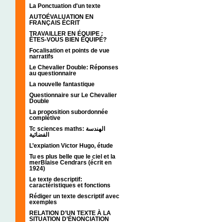
La Ponctuation d'un texte
AUTOÉVALUATION EN
FRANÇAIS ÉCRIT
TRAVAILLER EN ÉQUIPE :
ÊTES-VOUS BIEN ÉQUIPÉ?
Focalisation et points de vue
narratifs
Le Chevalier Double: Réponses
au questionnaire
La nouvelle fantastique
Questionnaire sur Le Chevalier
Double
La proposition subordonnée
complétive
Tc sciences maths: الهندسة
الفضائية
L’expiation Victor Hugo, étude
Tu es plus belle que le ciel et la
merBlaise Cendrars (écrit en
1924)
Le texte descriptif:
caractéristiques et fonctions
Rédiger un texte descriptif avec
exemples
RELATION D’UN TEXTE À LA
SITUATION D’ÉNONCIATION