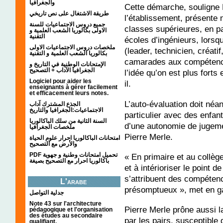
والجغرافيا
Cette démarche, souligne F
طريقة الاشتغال على نص تاريخي
l’établissement, présente
جميع دروس الاجتماعيات للسنة
classes supérieures, en pa
الاولى بكالوريا الشعب العلمية و
التقنية
écoles d’ingénieurs, lorsqu
ملخصات دروس الاجتماعيات الاولى
(leader, technicien, créati
بكالوريا الشعب العلمية و التقنية
camarades aux compétence
الإمتحانات الوطنية في التاريخ و
الجغرافيا الآداب + التصحيح
l’idée qu’on est plus forts 
Logiciel pour aider les
il.
enseignants à gérer facilement
et efficacement leurs notes.
L’auto-évaluation doit né
الجذع المشترك آداب
الاجتماعيات:الجغرافيا والتاريخ
particulier avec des enfan
السنة الثانية من سلك الباكالوريا
d’une autonomie de jugeme
ملخصات الجغرافيا
Pierre Merle.
امتحانات الباكالوريا احرار علوم الحياة
والأرض مع التصحيح
PDF تحميل امتحانات وطنية و جهوية
« En primaire et au collèg
باكالوريا احرار مع التصحيح بصيغة
et à intérioriser le point 
s’attribuent des compéten
L'arabe
présomptueux », met en gar
جدلية التواصل
Note 43 sur l'architecture
Pierre Merle prône aussi la
pédagogique et l'organisation
des études au secondaire
par les pairs, susceptible 
qualifiant.