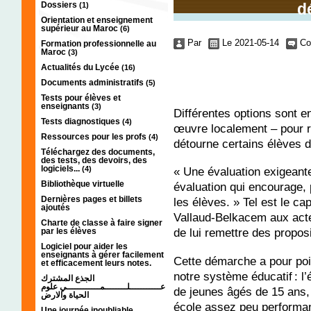
Dossiers
d
(1)
Orientation et enseignement
supérieur au Maroc
(6)
Par
Le 2021-05-14
Co
Formation professionnelle au
Maroc
(3)
Actualités du Lycée
(16)
Documents administratifs
(5)
Tests pour élèves et
enseignants
(3)
Différentes options sont e
Tests diagnostiques
(4)
œuvre localement – pour r
Ressources pour les profs
(4)
détourne certains élèves 
Téléchargez des documents,
des tests, des devoirs, des
logiciels...
(4)
« Une évaluation exigeante
Bibliothèque virtuelle
évaluation qui encourage, 
Dernières pages et billets
les élèves. » Tel est le cap
ajoutés
Vallaud-Belkacem aux acte
Charte de classe à faire signer
de lui remettre des proposit
par les élèves
Logiciel pour aider les
enseignants à gérer facilement
Cette démarche a pour poin
et efficacement leurs notes.
notre système éducatif : l
الجذع المشترك
عـــــــــــلــــــــمــــــــــــي علوم
de jeunes âgés de 15 ans
الحياة والارض
école assez peu performant
Une journée inoubliable