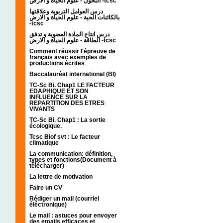
التحول - علوم الحياة و الارض -tcsc
درس العوامل التربوية وعلاقتها
بالكائنات الحية - علوم الحياة و الارض
-tcsc
درس انتاج المادة العضوية و تدفق
الطاقة - علوم الحياة و الارض -tcsc
Comment réussir l'épreuve de
français avec exemples de
productions écrites
Baccalauréat international (BI)
TC-Sc Bi. Chap1 LE FACTEUR
EDAPHIQUE ET SON
INFLUENCE SUR LA
REPARTITION DES ETRES
VIVANTS
TC-Sc Bi. Chap1 : La sortie
écologique.
Tcsc Biof svt : Le facteur
climatique
La communication: définition,
types et fonctions(Document à
télécharger)
La lettre de motivation
Faire un CV
Rédiger un mail (courriel
éléctronique)
Le mail : astuces pour envoyer
des emails efficaces et