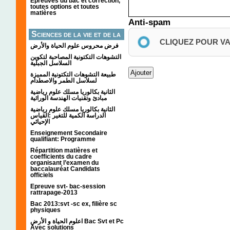
Épreuves du bac et correction,
toutes options et toutes
matières
Anti-spam
Sciences de la vie et de la
CLIQUEZ POUR V
terre
فرض محروس علوم الحياة والأرض
التشوهات التكتونیة المصاحبة لتكوین
السلاسل الجبلیة
طبيعة التشوهات التكتونية المميزة
لسلاسل الطمر والاصطدام
الثانية بكالوريا مسلك علوم رياضية
مبادئ وتقنيات الهندسة الوراثية
الثانية بكالوريا مسلك علوم رياضية
الدراسة الكمية للتغير :القياس
الإحيائي
Enseignement Secondaire
qualifiant: Programme
Répartition matières et
coefficients du cadre
organisant l’examen du
baccalauréat Candidats
officiels
Epreuve svt- bac-session
rattrapage-2013
Bac 2013:svt -sc ex, filière sc
physiques
اعلوم الحياة و الأرض Bac Svt et Pc
Avec solutions