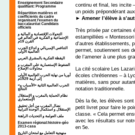
Enseignement Secondaire
continu et final, les incit
qualifiant: Programme
un poids prépondérant aux
Répartition matières et
coefficients du cadre
► Amener l’élève à s’aut
organisant l’examen du
baccalauréat Candidats
officiels
Très prisée par certaines 
التحولات الإقتصادية و المالية و
estampillées « Montessori
الإجتماعية و الفكرية في العالم في
القرن 19م
d’autres établissements, p
التنافس الإمبريالي و اندلاع الحرب
permet, soutiennent ses dé
العالمية الأولى
de l’amener à une plus gr
اليقظة الفكرية بالمشرق العربي
الضغوط الإستعمارية على المغرب و
La cité scolaire Les Lazar
محاولات الإصلاح
écoles chrétiennes – à Lyo
أوربا من نهاية الحرب العالمية الأولى
إلى أزمة 1929م
matières, sans pour autan
<الحرب العالمية الثانية <الأسباب و
notation traditionnelle.
النتائج
نظام الحماية بالمغرب و الإستغلال
الإستعماري
Dès la 6e, les élèves sont
نضال المغرب من أجل تحقيق
petit livret pour faire le 
الإستقلال و استكمال الوحدة الترابية
classe. « Cela permet ens
ملف العولمة و التحديات الراهنة
avec les résultats sur notr
Examen régional:histoire-géo
2013-casa
en 5e.
منهجية التعامل مع امتحان التاريخ