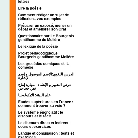
lettres
Lire la poésie
Comment rédiger un sujet de
réflexion avec exemples
Préparer un exposé, mener un
débat et améliorer son Oral
Questionnaire sur Le Bourgeois
gentilhomme de Molière
Le lexique de la poésie
Projet pédagogique:Le
Bourgeois gentilhomme Molière
Les procédés comiques de la
comédie
الدرس اللغوي:الإسم الموصول و إسم
الإشارة
درس التعبير و الإنشاء : مهارة إنتاج
نص حجاجي
علم البيئة: الايكولوجيا
Etudes supérieures en France :
comment trouver sa voie ?
Le système énonciatif : le
discours et le récit
Le discours direct et indirect:
cours et exercices
Langue et conjugaison : tests et
exercices