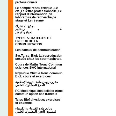
professionnels
Le compte rendu critique , Le
cv, ,La lettre professionnelle, Le
rapport d'intervention ,de
laboratoire,de recherche,de
stage et Le résumé
الجذع المشترك
عـــــــــــلــــــــمــــــــــــي علوم
الحياة والارض
TYPES, STRATÉGIES ET
ENJEUX DE LA
COMMUNICATION
Les canaux de communication
Svt.Tc. sc. Biof: La reproduction
sexuée chez les spermaphytes.
Cours de Maths Tronc Commun
sciences BAC International
Physique Chimie tronc commun
Biof; cours et exercices
مقرر دروس مادة التربية الإسلامية
الجذع المشترك العلمي
PC Mecanique des solides tronc
commun option bac francais
Tc sc Biof physique: exercices
et examens
وثائق مادة الفيزياء و الكيمياء
لمستوى الجدع المشترك العلمي