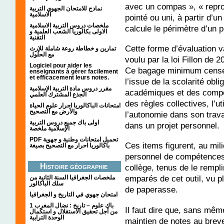
avec un compas », « reprod
نمادج للامتحان الجهوي التربية
الاسلامية
pointé ou uni, à partir d’u
ملخصات دروس التربية الاسلامية
calcule le périmètre d’un p
الاولى بكالوريا الشعب العلمية و
التقنية
Cette forme d’évaluation 
تمارين و خطاطة روعة شاملة للإرث
مع الحلول
voulu par la loi Fillon de 
Logiciel pour aider les
Ce bagage minimum censé ê
enseignants à gérer facilement
et efficacement leurs notes.
l’issue de la scolarité obl
مقرر دروس مادة التربية الإسلامية
académiques et des compé
الجذع المشترك العلمي
des règles collectives, l’u
امتحانات الباكالوريا احرار علوم الحياة
والأرض مع التصحيح
l’autonomie dans son trava
اولى باك جميع دروس التربية
dans un projet personnel.
الإسلامية ملخصة
PDF تحميل امتحانات وطنية و جهوية
Ces items figurent, au mili
باكالوريا احرار مع التصحيح بصيغة
personnel de compétences.
Histoire géographie
collège, tenus de le rempl
emparés de cet outil, vu 
ملخصات الجغرافيا السنة الثانية من
سلك الباكالور
de paperasse.
امتحان جهوي في التاريخ و الجغرافيا
1 باك علوم – تاريخ : نضال المغرب
Il faut dire que, sans mêm
من أجل تحقيق الاستقلال و استكمال
الوحدة الترابية
maintien de notes au breve