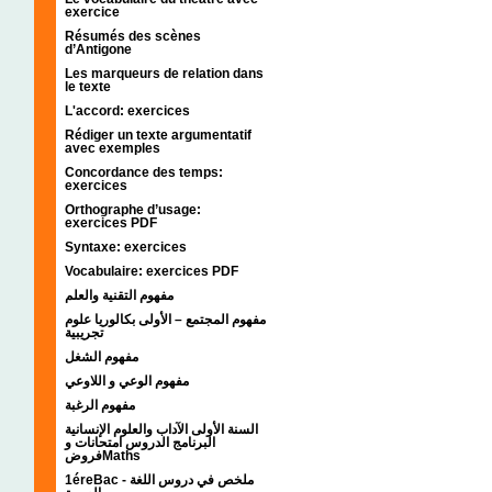
exercice
Résumés des scènes
d’Antigone
Les marqueurs de relation dans
le texte
L'accord: exercices
Rédiger un texte argumentatif
avec exemples
Concordance des temps:
exercices
Orthographe d’usage:
exercices PDF
Syntaxe: exercices
Vocabulaire: exercices PDF
مفهوم التقنية والعلم
مفهوم المجتمع – الأولى بكالوريا علوم
تجريبية
مفهوم الشغل
مفهوم الوعي و اللاوعي
مفهوم الرغبة
السنة الأولى الآداب والعلوم الإنسانية
البرنامج الدروس امتحانات و
فروضMaths
1éreBac - ملخص في دروس اللغة