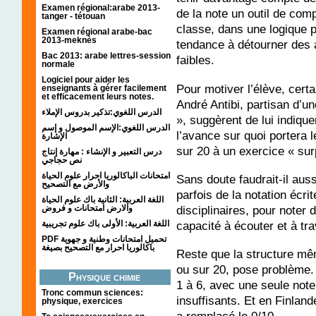
Examen régional:arabe 2013-
de la note un outil de com
tanger - tétouan
classe, dans une logique p
Examen régional arabe-bac
2013-meknès
tendance à détourner des 
Bac 2013: arabe lettres-session
faibles.
normale
Logiciel pour aider les
Pour motiver l’élève, cert
enseignants à gérer facilement
et efficacement leurs notes.
André Antibi, partisan d’u
الدرس اللغوي:تذكير بدروس الإملاء
», suggèrent de lui indiq
الدرس اللغوي:الإسم الموصول و إسم
l’avance sur quoi portera l
الإشارة
sur 20 à un exercice « sur
درس التعبير و الإنشاء : مهارة إنتاج
نص حجاجي
امتحانات الباكالوريا احرار علوم الحياة
Sans doute faudrait-il auss
والأرض مع التصحيح
parfois de la notation écri
اللغة العربية: الثانية باك علوم الحياة
disciplinaires, pour note
والارض امتحانات و فروض
capacité à écouter et à tra
اللغة العربية: الأولى باك علوم تجريبية
PDF تحميل امتحانات وطنية و جهوية
باكالوريا احرار مع التصحيح بصيغة
Reste que la structure mêm
ou sur 20, pose problème. 
Physique chimie
1 à 6, avec une seule note
Tronc commun sciences:
insuffisants. Et en Finlan
physique, exercices