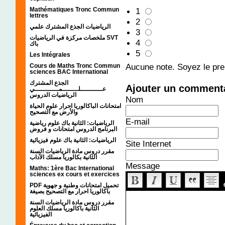
1
Mathématiques Tronc Commun
lettres
2
الرياضيات الجذع المشترك علمي
3
ملخصات مركزة في الرياضيات SVT
4
باك
5
Les Intégrales
Aucune note. Soyez le prem
Cours de Maths Tronc Commun
sciences BAC International
الجذع المشترك
Ajouter un comment
عـــــــــــلــــــــمــــــــــــي
الرياضيات الدروس
Nom
امتحانات الباكالوريا احرار علوم الحياة
والأرض مع التصحيح
E-mail
الرياضيات: الثانية باك علوم رياضية
البرنامج الدروس امتحانات و فروض
الرياضيات: الثانية باك علوم فيزيائية
Site Internet
مقرر دروس مادة الرياضيات السنة
الثانية بكالوريا مسلك الآداب
Message
Maths: 1ère Bac International
sciences ex cours et exercices
PDF تحميل امتحانات وطنية و جهوية
باكالوريا احرار مع التصحيح بصيغة
مقرر دروس مادة الرياضيات السنة
الثانية باكالوريا مسلك العلوم
الفيزيائية