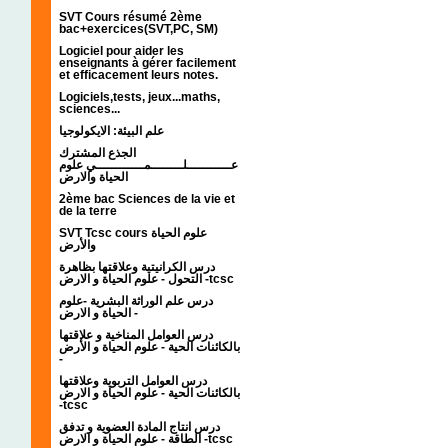
SVT Cours résumé 2ème
bac+exercices(SVT,PC, SM)
Logiciel pour aider les
enseignants à gérer facilement
et efficacement leurs notes.
Logiciels,tests, jeux...maths,
sciences...
علم البيئة: الايكولوجيا
الجذع المشترك
عـــــــــــلــــــــمــــــــــــي علوم
الحياة والارض
2ème bac Sciences de la vie et
de la terre
SVT Tcsc cours علوم الحياة
والأرض
درس الكرانيتية وعلاقتها بظاهرة
التحول - علوم الحياة و الارض -tcsc
درس علم الوراثة البشرية -علوم
الحياة و الارض -
درس العوامل المناخية و علاقتها
بالكائنات الحية - علوم الحياة و الأرض
-
درس العوامل التربوية وعلاقتها
بالكائنات الحية - علوم الحياة و الارض
-tcsc
درس انتاج المادة العضوية و تدفق
الطاقة - علوم الحياة و الارض -tcsc