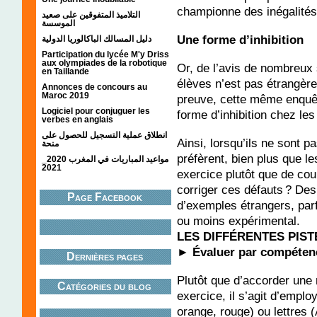
championne des inégalités 
التلاميذ المتفوقين على صعيد
الموسسة
Une forme d’inhibition
دليل المسالك الباكالوريا الدولية
Participation du lycée M'y Driss
aux olympiades de la robotique
Or, de l’avis de nombreux 
en Taillande
élèves n’est pas étrangère
Annonces de concours au
Maroc 2019
preuve, cette même enquête
Logiciel pour conjuguer les
forme d’inhibition chez le
verbes en anglais
انطلاق عملية التسجيل للحصول على
Ainsi, lorsqu’ils ne sont p
منحة
préfèrent, bien plus que le
مواعيد المباريات في المغرب 2020_
2021
exercice plutôt que de co
corriger ces défauts ? Des
Page Facebook
d’exemples étrangers, parfo
ou moins expérimental.
LES DIFFÉRENTES PIST
► Évaluer par compéten
Dernières pages
Plutôt que d’accorder une n
Catégories du blog
exercice, il s’agit d’employ
orange, rouge) ou lettres 