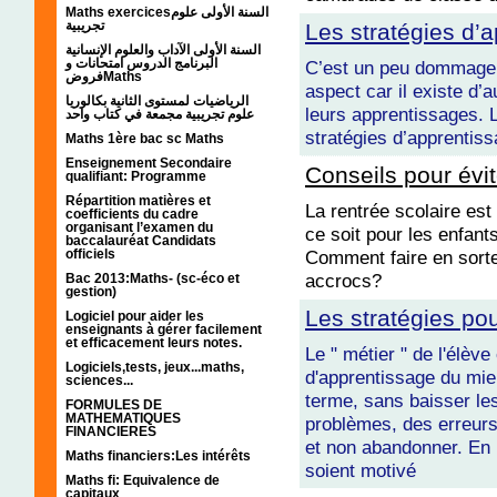
Maths exercicesالسنة الأولى علوم
تجريبية
Les stratégies d’
السنة الأولى الآداب والعلوم الإنسانية
البرنامج الدروس امتحانات و
C’est un peu dommage d
فروضMaths
aspect car il existe d’
الرياضيات لمستوى الثانية بكالوريا
leurs apprentissages. 
علوم تجريبية مجمعة في كتاب واحد
stratégies d’apprentissa
Maths 1ère bac sc Maths
Enseignement Secondaire
Conseils pour évit
qualifiant: Programme
Répartition matières et
La rentrée scolaire est
coefficients du cadre
organisant l’examen du
ce soit pour les enfan
baccalauréat Candidats
Comment faire en sorte
officiels
accrocs?
Bac 2013:Maths- (sc-éco et
gestion)
Les stratégies pou
Logiciel pour aider les
enseignants à gérer facilement
et efficacement leurs notes.
Le " métier " de l'élève
Logiciels,tests, jeux...maths,
d'apprentissage du mieu
sciences...
terme, sans baisser les
FORMULES DE
MATHEMATIQUES
problèmes, des erreurs, 
FINANCIERES
et non abandonner. En b
Maths financiers:Les intérêts
soient motivé
Maths fi: Equivalence de
capitaux