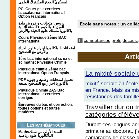
لمستوى الجدع المشترك العلمي
PC Cours et exercices
baccalauréat international
Option Français
دروس امتحانات و فروض مادة
Ecole sans notes : un collèg
الفيزياء والكيمياء السنة الثانية
باكالوريا مسلك علوم الحياة والأرض
Cours Physique 2ème BAC
compétances
profs
décour
International
امتحانات الباكالوريا احرار علوم الحياة
والأرض مع التصحيح
Arti
1ère bac international sc ex et
sc maths: Physique Chimie
Physique chimie 2ème bac
La mixité sociale
international Option Français
PDF تحميل امتحانات وطنية و جهوية
mixité sociale à l’école
باكالوريا احرار مع التصحيح بصيغة
en France. Mais sa mi
Physique Chimie 2AS Bac
International; exercices
résistances des famille
corriges
Épreuves du bac et correction,
Travailler dur ou t
toutes options et toutes
matières
catégories d’élève
Durant ces longues ann
Les mathématiques
primaire au doctorat, 
Mathsالسنة الأولى من سلك
الباكالوريا علوم رياضية
camarades de classe d