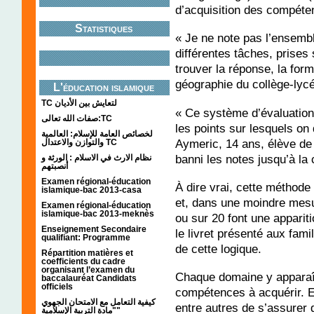
d’acquisition des compéte
Statistiques
« Je ne note pas l’ensembl
différentes tâches, prise
trouver la réponse, la form
géographie du collège-lyc
L'éducation islamique
TC لتعايش بين الأديان
« Ce système d’évaluation 
صفات الله تعالى:TC
les points sur lesquels on 
لخصائص العامة للإسلام: العالمية
Aymeric, 14 ans, élève de c
والتوازن والاعتدال TC
banni les notes jusqu’à la
نظام الارث في الاسلام : الورثة و
أنصبتهم
Examen régional-éducation
À dire vrai, cette méthode
islamique-bac 2013-casa
et, dans une moindre mesu
Examen régional-éducation
islamique-bac 2013-meknès
ou sur 20 font une apparit
Enseignement Secondaire
le livret présenté aux fami
qualifiant: Programme
de cette logique.
Répartition matières et
coefficients du cadre
organisant l’examen du
Chaque domaine y apparaî
baccalauréat Candidats
officiels
compétences à acquérir. E
كيفية التعامل مع الامتحان الجهوي
entre autres de s’assurer 
"مادة التربية الإسلامية"