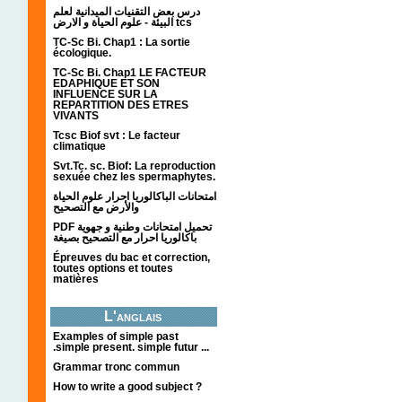
درس بعض التقنيات الميدانية لعلم
البيئة - علوم الحياة و الارض tcs
TC-Sc Bi. Chap1 : La sortie
écologique.
TC-Sc Bi. Chap1 LE FACTEUR
EDAPHIQUE ET SON
INFLUENCE SUR LA
REPARTITION DES ETRES
VIVANTS
Tcsc Biof svt : Le facteur
climatique
Svt.Tc. sc. Biof: La reproduction
sexuée chez les spermaphytes.
امتحانات الباكالوريا احرار علوم الحياة
والأرض مع التصحيح
PDF تحميل امتحانات وطنية و جهوية
باكالوريا احرار مع التصحيح بصيغة
Épreuves du bac et correction,
toutes options et toutes
matières
L'anglais
Examples of simple past
.simple present. simple futur ...
Grammar tronc commun
How to write a good subject ?