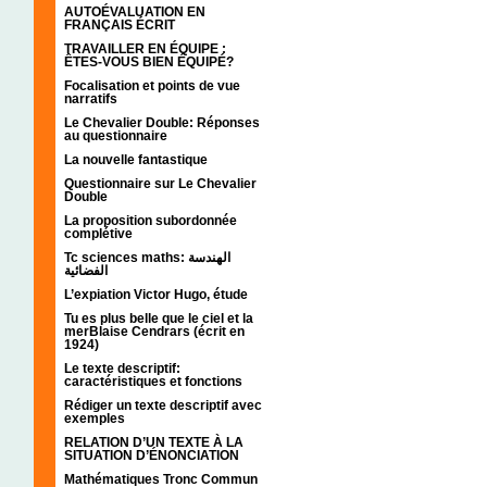
AUTOÉVALUATION EN
FRANÇAIS ÉCRIT
TRAVAILLER EN ÉQUIPE :
ÊTES-VOUS BIEN ÉQUIPÉ?
Focalisation et points de vue
narratifs
Le Chevalier Double: Réponses
au questionnaire
La nouvelle fantastique
Questionnaire sur Le Chevalier
Double
La proposition subordonnée
complétive
Tc sciences maths: الهندسة
الفضائية
L’expiation Victor Hugo, étude
Tu es plus belle que le ciel et la
merBlaise Cendrars (écrit en
1924)
Le texte descriptif:
caractéristiques et fonctions
Rédiger un texte descriptif avec
exemples
RELATION D’UN TEXTE À LA
SITUATION D’ÉNONCIATION
Mathématiques Tronc Commun