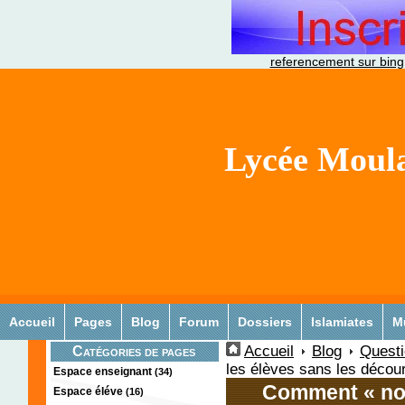
referencement sur bing
Lycée Moula
Accueil
Pages
Blog
Forum
Dossiers
Islamiates
M
Accueil
Blog
Quest
Catégories de pages
les élèves sans les décou
Espace enseignant
(34)
Comment « not
Espace éléve
(16)