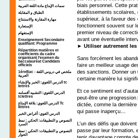
biais personnel. Cette prat
سمات الإبداع مادة اللغة العربية
établissements scolaires
الطباق و المقابلة
supérieur, à la faveur des
مهارة المقارنة والاستنتاج
fonctionnent souvent sur 
الإستعارة
premier niveau de correcti
الإستفهام
avant une éventuelle inter
Enseignement Secondaire
qualifiant: Programme
► Utiliser autrement les
Répartition matières et
coefficients du cadre
Sans forcément les abandon
organisant l’examen du
baccalauréat Candidats
faire un meilleur usage d
officiels
des sanctions. Donner un 0
1éreBac - ملخص في دروس اللغة
العربية
certaine manière lui signif
الدرس اللغوي: الخبر والإنشاء tc
lettres
Et ce sentiment est d’auta
الدرس اللغوي: التشبيه أقسامه
tclettres
peut-être une progression :
الدرس اللغوي: بلاغة الإمتاع Tc
dictée, comme la dernière f
lettres
qui passe inaperçu…
الدرس الغوي: أغراض الخبر
النصوص و التطبيقات: الحكي : نمط
L’un des défis que doivent
السرد
passe par leur formation, e
النصوص و التطبيقات: الحكي : نمط
الحوار
tenir davantage compte des