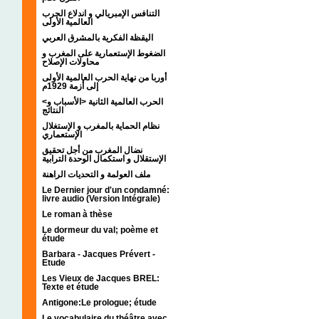
التنافس الإمبريالي و اندلاع الحرب
العالمية الأولى
اليقظة الفكرية بالمشرق العربي
الضغوط الإستعمارية على المغرب و
محاولات الإصلاح
أوربا من نهاية الحرب العالمية الأولى
إلى أزمة 1929م
<الحرب العالمية الثانية <الأسباب و
النتائج
نظام الحماية بالمغرب و الإستغلال
الإستعماري
نضال المغرب من أجل تحقيق
الإستقلال و استكمال الوحدة الترابية
ملف العولمة و التحديات الراهنة
Le Dernier jour d'un condamné:
livre audio (Version Intégrale)
Le roman à thèse
Le dormeur du val; poème et
étude
Barbara - Jacques Prévert -
Etude
Les Vieux de Jacques BREL:
Texte et étude
Antigone:Le prologue; étude
Le vocabulaire du théâtre avec