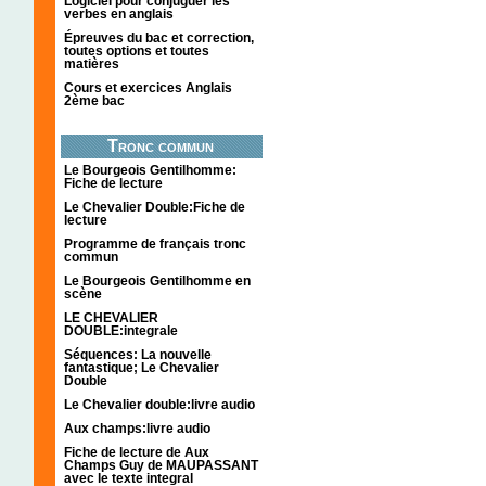
Logiciel pour conjuguer les
verbes en anglais
Épreuves du bac et correction,
toutes options et toutes
matières
Cours et exercices Anglais
2ème bac
Tronc commun
Le Bourgeois Gentilhomme:
Fiche de lecture
Le Chevalier Double:Fiche de
lecture
Programme de français tronc
commun
Le Bourgeois Gentilhomme en
scène
LE CHEVALIER
DOUBLE:integrale
Séquences: La nouvelle
fantastique; Le Chevalier
Double
Le Chevalier double:livre audio
Aux champs:livre audio
Fiche de lecture de Aux
Champs Guy de MAUPASSANT
avec le texte integral