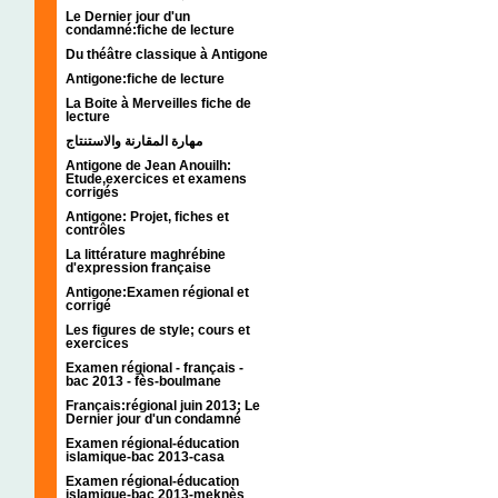
Le Dernier jour d'un
condamné:fiche de lecture
Du théâtre classique à Antigone
Antigone:fiche de lecture
La Boite à Merveilles fiche de
lecture
مهارة المقارنة والاستنتاج
Antigone de Jean Anouilh:
Etude,exercices et examens
corrigés
Antigone: Projet, fiches et
contrôles
La littérature maghrébine
d'expression française
Antigone:Examen régional et
corrigé
Les figures de style; cours et
exercices
Examen régional - français -
bac 2013 - fès-boulmane
Français:régional juin 2013; Le
Dernier jour d'un condamné
Examen régional-éducation
islamique-bac 2013-casa
Examen régional-éducation
islamique-bac 2013-meknès