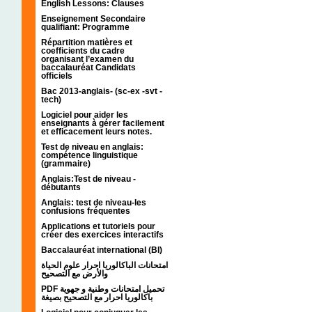
English Lessons: Clauses
Enseignement Secondaire
qualifiant: Programme
Répartition matières et
coefficients du cadre
organisant l’examen du
baccalauréat Candidats
officiels
Bac 2013-anglais- (sc-ex -svt -
tech)
Logiciel pour aider les
enseignants à gérer facilement
et efficacement leurs notes.
Test de niveau en anglais:
compétence linguistique
(grammaire)
Anglais:Test de niveau -
débutants
Anglais: test de niveau-les
confusions fréquentes
Applications et tutoriels pour
créer des exercices interactifs
Baccalauréat international (BI)
امتحانات الباكالوريا احرار علوم الحياة
والأرض مع التصحيح
PDF تحميل امتحانات وطنية و جهوية
باكالوريا احرار مع التصحيح بصيغة