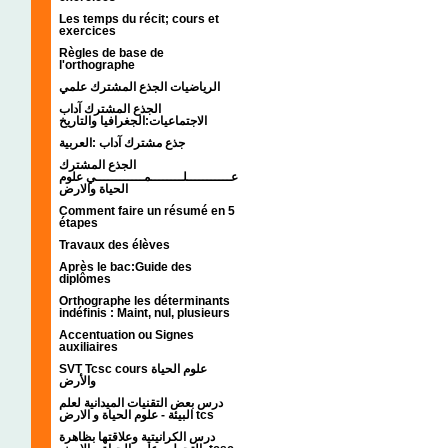
Les temps du récit; cours et
exercices
Règles de base de
l'orthographe
الرياضيات الجذع المشترك علمي
الجذع المشترك آداب
الاجتماعيات:الجغرافيا والتاريخ
جذع مشترك آداب :العربية
الجذع المشترك
عـــــــــــلــــــــمــــــــــــي علوم
الحياة والارض
Comment faire un résumé en 5
étapes
Travaux des élèves
Après le bac:Guide des
diplômes
Orthographe les déterminants
indéfinis : Maint, nul, plusieurs
Accentuation ou Signes
auxiliaires
SVT Tcsc cours علوم الحياة
والأرض
درس بعض التقنيات الميدانية لعلم
البيئة - علوم الحياة و الارض tcs
درس الكرانيتية وعلاقتها بظاهرة