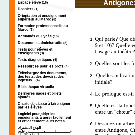
Antigone:
Espace éléve
(16)
Dossiers
(1)
Orientation et enseignement
supérieur au Maroc
(6)
Formation professionnelle au
Maroc
(3)
Actualités du Lycée
(16)
Qui parle? Que dé
Documents administratifs
(5)
9 et 10)? Quelle e
Tests pour élèves et
l'usage au théâtre?
enseignants
(3)
Tests diagnostiques
(4)
Quelles sont les f
Ressources pour les profs
(4)
Téléchargez des documents,
Quelles indicatio
des tests, des devoirs, des
logiciels...
(4)
initiale?
Bibliothèque virtuelle
Le prologue est-il
Dernières pages et billets
ajoutés
Charte de classe à faire signer
Quelle est la fonc
par les élèves
entre un "chœur" e
Logiciel pour aider les
enseignants à gérer facilement
et efficacement leurs notes.
Dessinez un arbre
الجذع المشترك
entre Antigone, C
عـــــــــــلــــــــمــــــــــــي علوم
الحياة والارض