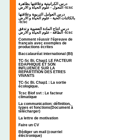
درس الكرانيتية وعلاقتها بظاهرة
التحول - علوم الحياة و الارض -tcsc
درس العوامل التربوية وعلاقتها
بالكائنات الحية - علوم الحياة و الارض
-tcsc
درس انتاج المادة العضوية و تدفق
الطاقة - علوم الحياة و الارض -tcsc
Comment réussir l'épreuve de
français avec exemples de
productions écrites
Baccalauréat international (BI)
TC-Sc Bi. Chap1 LE FACTEUR
EDAPHIQUE ET SON
INFLUENCE SUR LA
REPARTITION DES ETRES
VIVANTS
TC-Sc Bi. Chap1 : La sortie
écologique.
Tcsc Biof svt : Le facteur
climatique
La communication: définition,
types et fonctions(Document à
télécharger)
La lettre de motivation
Faire un CV
Rédiger un mail (courriel
éléctronique)