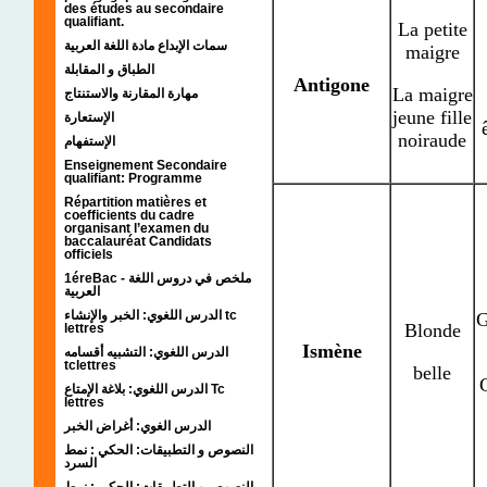
des études au secondaire
qualifiant.
La petite
سمات الإبداع مادة اللغة العربية
maigre
الطباق و المقابلة
Antigone
La maigre
مهارة المقارنة والاستنتاج
jeune fille
الإستعارة
noiraude
الإستفهام
Enseignement Secondaire
qualifiant: Programme
Répartition matières et
coefficients du cadre
organisant l’examen du
baccalauréat Candidats
officiels
1éreBac - ملخص في دروس اللغة
العربية
الدرس اللغوي: الخبر والإنشاء tc
G
Blonde
lettres
Ismène
الدرس اللغوي: التشبيه أقسامه
tclettres
belle
الدرس اللغوي: بلاغة الإمتاع Tc
lettres
الدرس الغوي: أغراض الخبر
النصوص و التطبيقات: الحكي : نمط
السرد
النصوص و التطبيقات: الحكي : نمط