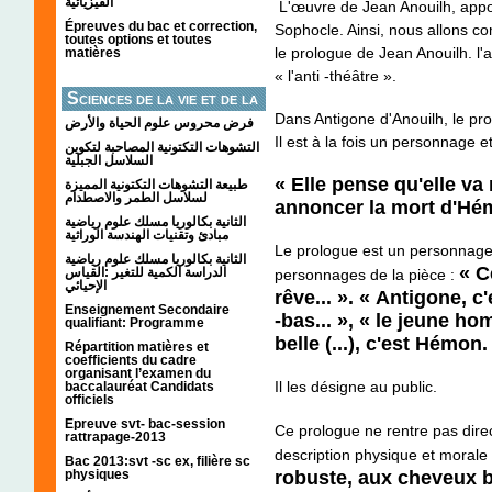
الفيزيائية
L'œuvre de Jean Anouilh, appor
Épreuves du bac et correction,
Sophocle. Ainsi, nous allons c
toutes options et toutes
le prologue de Jean Anouilh. l'
matières
« l'anti -théâtre ».
Sciences de la vie et de la
Dans Antigone d'Anouilh, le pr
terre
فرض محروس علوم الحياة والأرض
Il est à la fois un personnage et 
التشوهات التكتونیة المصاحبة لتكوین
السلاسل الجبلیة
« Elle pense qu'elle va 
طبيعة التشوهات التكتونية المميزة
لسلاسل الطمر والاصطدام
annoncer la mort d'Hém
الثانية بكالوريا مسلك علوم رياضية
مبادئ وتقنيات الهندسة الوراثية
Le prologue est un personnage
الثانية بكالوريا مسلك علوم رياضية
« C
الدراسة الكمية للتغير :القياس
personnages de la pièce :
الإحيائي
rêve... ».
« Antigone, c'
Enseignement Secondaire
-bas... », « le jeune ho
qualifiant: Programme
belle (...), c'est Hémon.
Répartition matières et
coefficients du cadre
organisant l’examen du
Il les désigne au public.
baccalauréat Candidats
officiels
Epreuve svt- bac-session
Ce prologue ne rentre pas direct
rattrapage-2013
description physique et moral
Bac 2013:svt -sc ex, filière sc
robuste, aux cheveux b
physiques