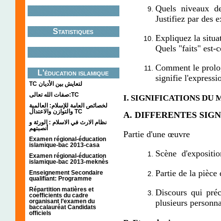
Quels niveaux d
Justifiez par des 
Statistiques
Expliquez la situa
Quels "faits" est-c
Comment le prolog
L'éducation islamique
signifie l'expressio
TC لتعايش بين الأديان
صفات الله تعالى:TC
I. SIGNIFICATIONS DU
لخصائص العامة للإسلام: العالمية
والتوازن والاعتدال TC
A. DIFFERENTES SIGN
نظام الارث في الاسلام : الورثة و
أنصبتهم
Partie d'une œuvre
Examen régional-éducation
islamique-bac 2013-casa
Scène d'expositio
Examen régional-éducation
islamique-bac 2013-meknès
Partie de la pièce
Enseignement Secondaire
qualifiant: Programme
Répartition matières et
Discours qui préc
coefficients du cadre
plusieurs person
organisant l’examen du
baccalauréat Candidats
officiels