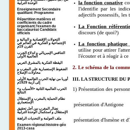
la fonction conative
cor
الوحدة الترابية
l'identifie par les ind
Enseignement Secondaire
qualifiant: Programme
adjectifs possessifs, les
Répartition matières et
coefficients du cadre
La
Fonction
référentie
organisant l’examen du
baccalauréat Candidats
discours (de quoi?)
officiels
التحولات الإقتصادية و المالية و
La fonction phatique
الإجتماعية و الفكرية في العالم في
القرن 19م
utilise pour attirer l'at
التنافس الإمبريالي و اندلاع الحرب
l'écouter et à réagir à ce 
العالمية الأولى
اليقظة الفكرية بالمشرق العربي
2. Le schéma de la comm
الضغوط الإستعمارية على المغرب و
محاولات الإصلاح
III. LA STRUCTURE D
أوربا من نهاية الحرب العالمية الأولى
إلى أزمة 1929م
1) Présentation des personn
<الحرب العالمية الثانية <الأسباب و
النتائج
نظام الحماية بالمغرب و الإستغلال
الإستعماري
présentation d'Antigone
نضال المغرب من أجل تحقيق
الإستقلال و استكمال الوحدة الترابية
ملف العولمة و التحديات الراهنة
présentation d'Ismène et 
Examen régional:histoire-géo
2013-casa