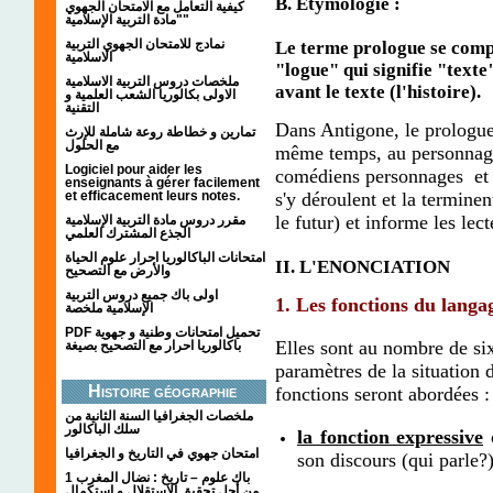
B. Etymologie :
كيفية التعامل مع الامتحان الجهوي
"مادة التربية الإسلامية"
نمادج للامتحان الجهوي التربية
Le terme prologue se compo
الاسلامية
"logue" qui signifie "texte
ملخصات دروس التربية الاسلامية
avant le texte (l'histoire).
الاولى بكالوريا الشعب العلمية و
التقنية
Dans Antigone, le prologue 
تمارين و خطاطة روعة شاملة للإرث
مع الحلول
même temps, au personnage-
Logiciel pour aider les
comédiens personnages et t
enseignants à gérer facilement
s'y déroulent et la terminent
et efficacement leurs notes.
le futur) et informe les lec
مقرر دروس مادة التربية الإسلامية
الجذع المشترك العلمي
امتحانات الباكالوريا احرار علوم الحياة
II. L'ENONCIATION
والأرض مع التصحيح
اولى باك جميع دروس التربية
1. Les fonctions du langa
الإسلامية ملخصة
PDF تحميل امتحانات وطنية و جهوية
Elles sont au nombre de six
باكالوريا احرار مع التصحيح بصيغة
paramètres de la situation 
Histoire géographie
fonctions seront abordées :
ملخصات الجغرافيا السنة الثانية من
سلك الباكالور
la fonction expressive
c
امتحان جهوي في التاريخ و الجغرافيا
son discours (qui parle?
1 باك علوم – تاريخ : نضال المغرب
من أجل تحقيق الاستقلال و استكمال