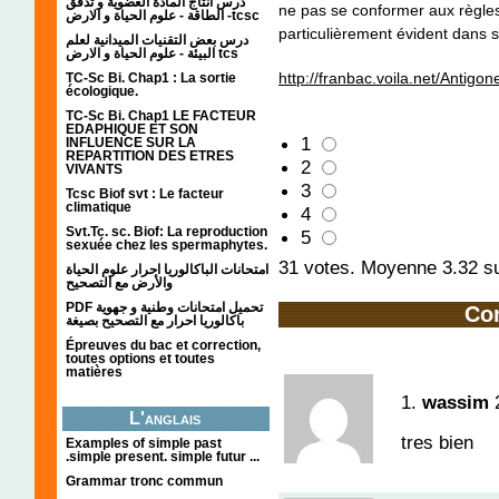
درس انتاج المادة العضوية و تدفق
ne pas se conformer aux règles 
الطاقة - علوم الحياة و الارض -tcsc
particulièrement évident dans 
درس بعض التقنيات الميدانية لعلم
البيئة - علوم الحياة و الارض tcs
http://franbac.voila.net/Antig
TC-Sc Bi. Chap1 : La sortie
écologique.
TC-Sc Bi. Chap1 LE FACTEUR
EDAPHIQUE ET SON
1
INFLUENCE SUR LA
REPARTITION DES ETRES
2
VIVANTS
3
Tcsc Biof svt : Le facteur
climatique
4
Svt.Tc. sc. Biof: La reproduction
5
sexuée chez les spermaphytes.
31
votes. Moyenne
3.32
su
امتحانات الباكالوريا احرار علوم الحياة
والأرض مع التصحيح
PDF تحميل امتحانات وطنية و جهوية
Co
باكالوريا احرار مع التصحيح بصيغة
Épreuves du bac et correction,
toutes options et toutes
matières
1.
wassim
L'anglais
tres bien
Examples of simple past
.simple present. simple futur ...
Grammar tronc commun