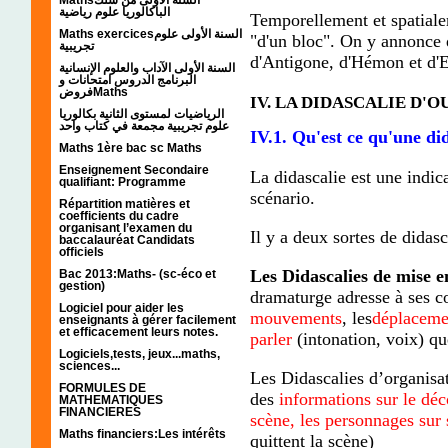
الباكالوريا علوم رياضية
Temporellement et spatiale
Maths exercicesالسنة الأولى علوم
"d'un bloc". On y annonce q
تجريبية
d'Antigone, d'Hémon et d'E
السنة الأولى الآداب والعلوم الإنسانية
البرنامج الدروس امتحانات و
فروضMaths
IV. LA DIDASCALIE D'
الرياضيات لمستوى الثانية بكالوريا
علوم تجريبية مجمعة في كتاب واحد
IV.1. Qu'est ce qu'une di
Maths 1ère bac sc Maths
Enseignement Secondaire
La didascalie est une indic
qualifiant: Programme
scénario.
Répartition matières et
coefficients du cadre
organisant l’examen du
Il y a deux sortes de didasc
baccalauréat Candidats
officiels
Les Didascalies de mise e
Bac 2013:Maths- (sc-éco et
gestion)
dramaturge adresse à ses c
Logiciel pour aider les
mouvements
, les
déplaceme
enseignants à gérer facilement
et efficacement leurs notes.
parler
(intonation, voix) qu
Logiciels,tests, jeux...maths,
sciences...
Les Didascalies d’organisat
FORMULES DE
des
informations sur le déco
MATHEMATIQUES
FINANCIERES
scène, les personnages sur
Maths financiers:Les intérêts
quittent la scène)