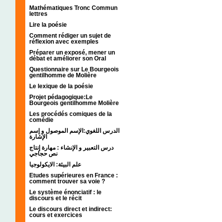
Mathématiques Tronc Commun
lettres
Lire la poésie
Comment rédiger un sujet de
réflexion avec exemples
Préparer un exposé, mener un
débat et améliorer son Oral
Questionnaire sur Le Bourgeois
gentilhomme de Molière
Le lexique de la poésie
Projet pédagogique:Le
Bourgeois gentilhomme Molière
Les procédés comiques de la
comédie
الدرس اللغوي:الإسم الموصول و إسم
الإشارة
درس التعبير و الإنشاء : مهارة إنتاج
نص حجاجي
علم البيئة: الايكولوجيا
Etudes supérieures en France :
comment trouver sa voie ?
Le système énonciatif : le
discours et le récit
Le discours direct et indirect:
cours et exercices