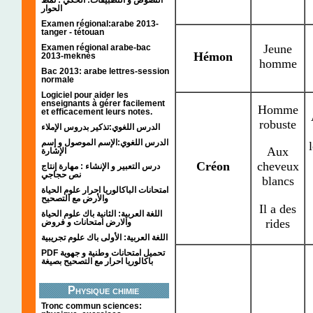
الحوار
Examen régional:arabe 2013-
tanger - tétouan
Jeune
Examen régional arabe-bac
Hémon
2013-meknès
homme
Bac 2013: arabe lettres-session
normale
Logiciel pour aider les
enseignants à gérer facilement
Homme
et efficacement leurs notes.
robuste
الدرس اللغوي:تذكير بدروس الإملاء
الدرس اللغوي:الإسم الموصول و إسم
Aux
الإشارة
Créon
cheveux
درس التعبير و الإنشاء : مهارة إنتاج
نص حجاجي
blancs
امتحانات الباكالوريا احرار علوم الحياة
والأرض مع التصحيح
Il a des
اللغة العربية: الثانية باك علوم الحياة
rides
والارض امتحانات و فروض
اللغة العربية: الأولى باك علوم تجريبية
PDF تحميل امتحانات وطنية و جهوية
باكالوريا احرار مع التصحيح بصيغة
Physique chimie
Tronc commun sciences: