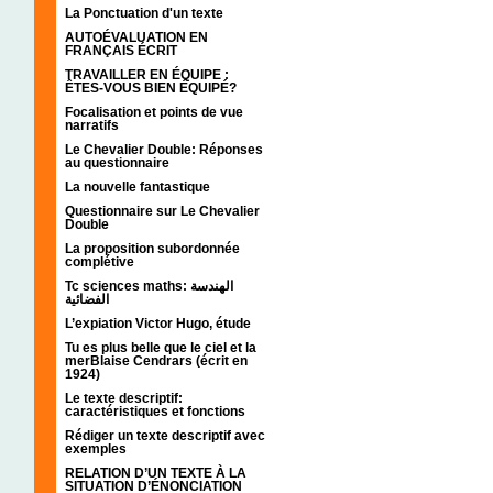
La Ponctuation d'un texte
AUTOÉVALUATION EN
FRANÇAIS ÉCRIT
TRAVAILLER EN ÉQUIPE :
ÊTES-VOUS BIEN ÉQUIPÉ?
Focalisation et points de vue
narratifs
Le Chevalier Double: Réponses
au questionnaire
La nouvelle fantastique
Questionnaire sur Le Chevalier
Double
La proposition subordonnée
complétive
Tc sciences maths: الهندسة
الفضائية
L’expiation Victor Hugo, étude
Tu es plus belle que le ciel et la
merBlaise Cendrars (écrit en
1924)
Le texte descriptif:
caractéristiques et fonctions
Rédiger un texte descriptif avec
exemples
RELATION D’UN TEXTE À LA
SITUATION D’ÉNONCIATION