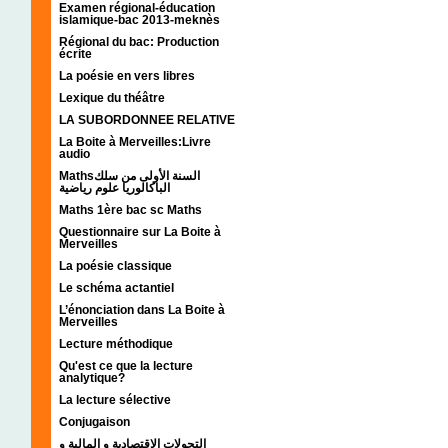
Examen régional-éducation
islamique-bac 2013-meknès
Régional du bac: Production
écrite
La poésie en vers libres
Lexique du théâtre
LA SUBORDONNEE RELATIVE
La Boite à Merveilles:Livre
audio
Mathsالسنة الأولى من سلك
الباكالوريا علوم رياضية
Maths 1ère bac sc Maths
Questionnaire sur La Boite à
Merveilles
La poésie classique
Le schéma actantiel
L’énonciation dans La Boite à
Merveilles
Lecture méthodique
Qu'est ce que la lecture
analytique?
La lecture sélective
Conjugaison
التحولات الإقتصادية و المالية و