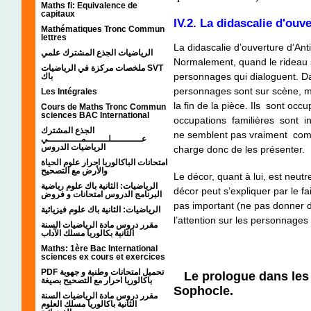
Maths fi: Equivalence de
capitaux
IV.2. La didascalie d'ouv
Mathématiques Tronc Commun
lettres
La didascalie d’ouverture d’Anti
الرياضيات الجذع المشترك علمي
Normalement, quand le rideau se
ملخصات مركزة في الرياضيات SVT
personnages qui dialoguent. Da
باك
personnages sont sur scène, m
Les Intégrales
la fin de la pièce. Ils sont occ
Cours de Maths Tronc Commun
sciences BAC International
occupations familières sont i
الجذع المشترك
ne semblent pas vraiment comm
عـــــــــــلــــــــمــــــــــــي
الرياضيات الدروس
charge donc de les présenter.
امتحانات الباكالوريا احرار علوم الحياة
والأرض مع التصحيح
Le décor, quant à lui, est neut
الرياضيات: الثانية باك علوم رياضية
décor peut s’expliquer par le f
البرنامج الدروس امتحانات و فروض
pas important (ne pas donner d’
الرياضيات: الثانية باك علوم فيزيائية
l’attention sur les personnages
مقرر دروس مادة الرياضيات السنة
الثانية بكالوريا مسلك الآداب
Maths: 1ère Bac International
sciences ex cours et exercices
PDF تحميل امتحانات وطنية و جهوية
Le prologue dans les
باكالوريا احرار مع التصحيح بصيغة
Sophocle.
مقرر دروس مادة الرياضيات السنة
الثانية باكالوريا مسلك العلوم