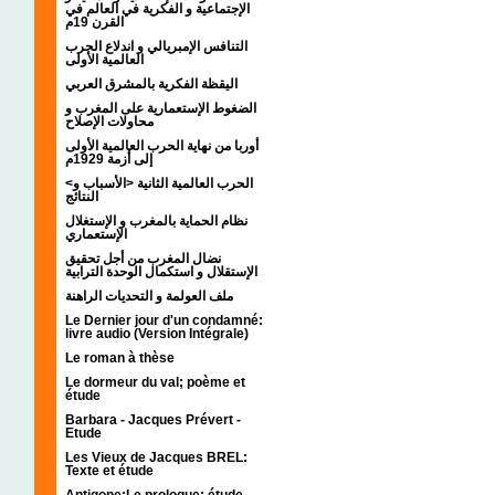
الإجتماعية و الفكرية في العالم في
القرن 19م
التنافس الإمبريالي و اندلاع الحرب
العالمية الأولى
اليقظة الفكرية بالمشرق العربي
الضغوط الإستعمارية على المغرب و
محاولات الإصلاح
أوربا من نهاية الحرب العالمية الأولى
إلى أزمة 1929م
<الحرب العالمية الثانية <الأسباب و
النتائج
نظام الحماية بالمغرب و الإستغلال
الإستعماري
نضال المغرب من أجل تحقيق
الإستقلال و استكمال الوحدة الترابية
ملف العولمة و التحديات الراهنة
Le Dernier jour d'un condamné:
livre audio (Version Intégrale)
Le roman à thèse
Le dormeur du val; poème et
étude
Barbara - Jacques Prévert -
Etude
Les Vieux de Jacques BREL:
Texte et étude
Antigone:Le prologue; étude