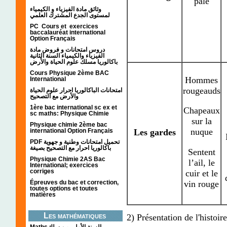
pâle
وثائق مادة الفيزياء و الكيمياء
لمستوى الجدع المشترك العلمي
PC Cours et exercices
baccalauréat international
Option Français
دروس امتحانات و فروض مادة
الفيزياء والكيمياء السنة الثانية
باكالوريا مسلك علوم الحياة والأرض
Cours Physique 2ème BAC
Hommes
International
rougeauds
امتحانات الباكالوريا احرار علوم الحياة
والأرض مع التصحيح
1ère bac international sc ex et
Chapeaux
sc maths: Physique Chimie
sur la
Physique chimie 2ème bac
nuque
international Option Français
Les gardes
PDF تحميل امتحانات وطنية و جهوية
باكالوريا احرار مع التصحيح بصيغة
Sentent
Physique Chimie 2AS Bac
l’ail, le
International; exercices
corriges
cuir et le
vin rouge
Épreuves du bac et correction,
toutes options et toutes
matières
Les mathématiques
2) Présentation de l'histoire
Mathsالسنة الأولى من سلك