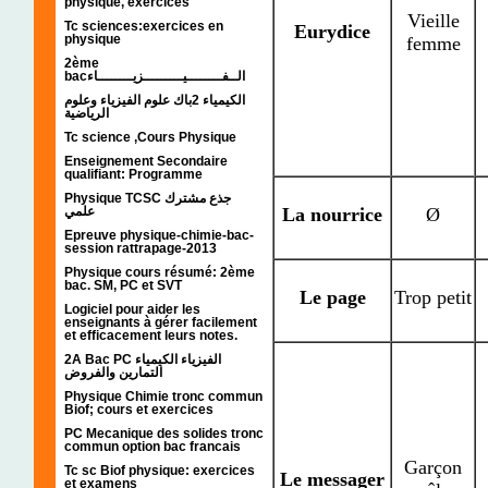
physique, exercices
Vieille
Tc sciences:exercices en
Eurydice
physique
femme
2ème
bacالــفــــــــيـــــــــزيــــــــاء
الكيمياء 2باك علوم الفيزياء وعلوم
الرياضية
Tc science ,Cours Physique
Enseignement Secondaire
qualifiant: Programme
Physique TCSC جذع مشترك
علمي
La nourrice
Ø
Epreuve physique-chimie-bac-
session rattrapage-2013
Physique cours résumé: 2ème
bac. SM, PC et SVT
Le page
Trop petit
Logiciel pour aider les
enseignants à gérer facilement
et efficacement leurs notes.
2A Bac PC الفيزياء الكيمياء
التمارين والفروض
Physique Chimie tronc commun
Biof; cours et exercices
PC Mecanique des solides tronc
commun option bac francais
Garçon
Tc sc Biof physique: exercices
Le messager
et examens