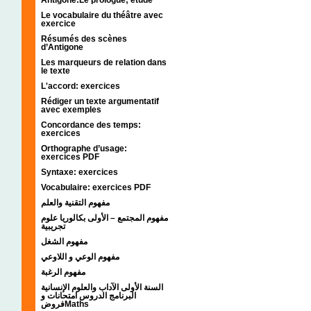
Le vocabulaire du théâtre avec
exercice
Résumés des scènes
d’Antigone
Les marqueurs de relation dans
le texte
L'accord: exercices
Rédiger un texte argumentatif
avec exemples
Concordance des temps:
exercices
Orthographe d’usage:
exercices PDF
Syntaxe: exercices
Vocabulaire: exercices PDF
مفهوم التقنية والعلم
مفهوم المجتمع – الأولى بكالوريا علوم
تجريبية
مفهوم الشغل
مفهوم الوعي و اللاوعي
مفهوم الرغبة
السنة الأولى الآداب والعلوم الإنسانية
البرنامج الدروس امتحانات و
فروضMaths