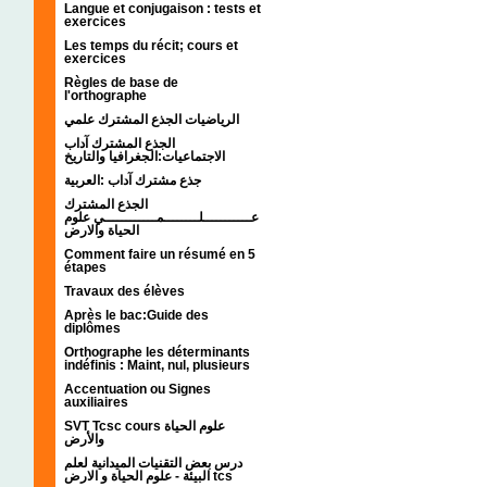
Langue et conjugaison : tests et
exercices
Les temps du récit; cours et
exercices
Règles de base de
l'orthographe
الرياضيات الجذع المشترك علمي
الجذع المشترك آداب
الاجتماعيات:الجغرافيا والتاريخ
جذع مشترك آداب :العربية
الجذع المشترك
عـــــــــــلــــــــمــــــــــــي علوم
الحياة والارض
Comment faire un résumé en 5
étapes
Travaux des élèves
Après le bac:Guide des
diplômes
Orthographe les déterminants
indéfinis : Maint, nul, plusieurs
Accentuation ou Signes
auxiliaires
SVT Tcsc cours علوم الحياة
والأرض
درس بعض التقنيات الميدانية لعلم
البيئة - علوم الحياة و الارض tcs