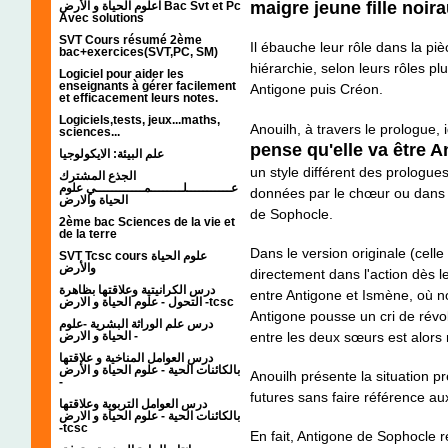
maigre jeune fille noira
اعلوم الحياة و الأرض Bac Svt et Pc
Avec solutions
SVT Cours résumé 2ème
Il ébauche leur rôle dans la pi
bac+exercices(SVT,PC, SM)
hiérarchie, selon leurs rôles p
Logiciel pour aider les
enseignants à gérer facilement
Antigone puis Créon.
et efficacement leurs notes.
Logiciels,tests, jeux...maths,
Anouilh, à travers le prologue, 
sciences...
pense qu'elle va être An
علم البيئة: الايكولوجيا
un style différent des prologue
الجذع المشترك
عـــــــــــلــــــــمــــــــــــي علوم
données par le chœur ou dans 
الحياة والارض
de Sophocle.
2ème bac Sciences de la vie et
de la terre
Dans le version originale (cell
SVT Tcsc cours علوم الحياة
والأرض
directement dans l'action dès l
درس الكرانيتية وعلاقتها بظاهرة
entre Antigone et Ismène, où n
التحول - علوم الحياة و الارض -tcsc
Antigone pousse un cri de révol
درس علم الوراثة البشرية -علوم
الحياة و الارض -
entre les deux sœurs est alors 
درس العوامل المناخية و علاقتها
بالكائنات الحية - علوم الحياة و الأرض
Anouilh présente la situation 
-
futures sans faire référence au
درس العوامل التربوية وعلاقتها
بالكائنات الحية - علوم الحياة و الارض
-tcsc
En fait, Antigone de Sophocle 