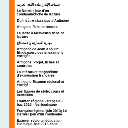
سمات الإبداع مادة اللغة العربية
Le Dernier jour d'un
condamné:fiche de lecture
Du théâtre classique à Antigone
Antigone:fiche de lecture
La Boite à Merveilles fiche de
lecture
مهارة المقارنة والاستنتاج
Antigone de Jean Anouilh:
Etude,exercices et examens
corrigés
Antigone: Projet, fiches et
contrôles
La littérature maghrébine
d'expression française
Antigone:Examen régional et
corrigé
Les figures de style; cours et
exercices
Examen régional - français -
bac 2013 - fès-boulmane
Français:régional juin 2013; Le
Dernier jour d'un condamné
Examen régional-éducation
islamique-bac 2013-casa