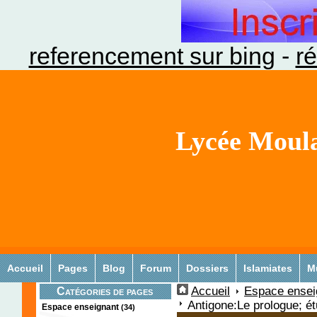
referencement sur bing
-
ré
Lycée Moula
Accueil
Pages
Blog
Forum
Dossiers
Islamiates
M
Accueil
Espace ensei
Catégories de pages
Antigone:Le prologue; é
Espace enseignant
(34)