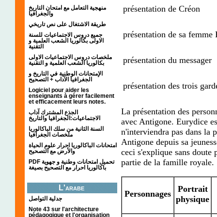
présentation de Créon
منهجية التعامل مع امتحان التاريخ
والجغرافيا
طريقة الاشتغال على نص تاريخي
présentation de sa femme E
جميع دروس الاجتماعيات للسنة
الاولى بكالوريا الشعب العلمية و
التقنية
ملخصات دروس الاجتماعيات الاولى
présentation du messager
بكالوريا الشعب العلمية و التقنية
الإمتحانات الوطنية في التاريخ و
الجغرافيا الآداب + التصحيح
présentation des trois gard
Logiciel pour aider les
enseignants à gérer facilement
et efficacement leurs notes.
La présentation des personn
الجذع المشترك آداب
الاجتماعيات:الجغرافيا والتاريخ
avec Antigone. Eurydice es
السنة الثانية من سلك الباكالوريا
n'interviendra pas dans la 
ملخصات الجغرافيا
Antigone depuis sa jeuness
امتحانات الباكالوريا احرار علوم الحياة
ceci s'explique sans doute p
والأرض مع التصحيح
partie de la famille royale.
PDF تحميل امتحانات وطنية و جهوية
باكالوريا احرار مع التصحيح بصيغة
L'arabe
Portrait
Personnages
physique
جدلية التواصل
Note 43 sur l'architecture
pédagogique et l'organisation