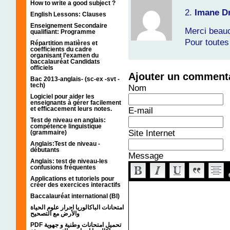
How to write a good subject ?
2.
Imane Dr
English Lessons: Clauses
Enseignement Secondaire
Merci beau
qualifiant: Programme
Pour toutes 
Répartition matières et
coefficients du cadre
organisant l’examen du
baccalauréat Candidats
officiels
Ajouter un comment
Bac 2013-anglais- (sc-ex -svt -
tech)
Nom
Logiciel pour aider les
enseignants à gérer facilement
et efficacement leurs notes.
E-mail
Test de niveau en anglais:
compétence linguistique
Site Internet
(grammaire)
Anglais:Test de niveau -
débutants
Message
Anglais: test de niveau-les
confusions fréquentes
Applications et tutoriels pour
créer des exercices interactifs
Baccalauréat international (BI)
امتحانات الباكالوريا احرار علوم الحياة
والأرض مع التصحيح
PDF تحميل امتحانات وطنية و جهوية