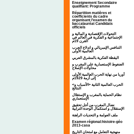
Enseignement Secondaire
qualifiant: Programme
Répartition matières et
coefficients du cadre
organisant l’examen du
baccalauréat Candidats
officiels
التحولات الإقتصادية و المالية و
الإجتماعية و الفكرية في العالم في
القرن 19م
التنافس الإمبريالي و اندلاع الحرب
العالمية الأولى
اليقظة الفكرية بالمشرق العربي
الضغوط الإستعمارية على المغرب و
محاولات الإصلاح
أوربا من نهاية الحرب العالمية الأولى
إلى أزمة 1929م
<الحرب العالمية الثانية <الأسباب و
النتائج
نظام الحماية بالمغرب و الإستغلال
الإستعماري
نضال المغرب من أجل تحقيق
الإستقلال و استكمال الوحدة الترابية
ملف العولمة و التحديات الراهنة
Examen régional:histoire-géo
2013-casa
منهجية التعامل مع امتحان التاريخ