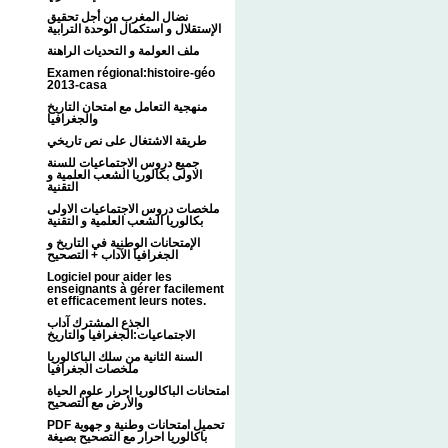
نضال المغرب من أجل تحقيق
الإستقلال و استكمال الوحدة الترابية
ملف العولمة و التحديات الراهنة
Examen régional:histoire-géo
2013-casa
منهجية التعامل مع امتحان التاريخ
والجغرافيا
طريقة الاشتغال على نص تاريخي
جميع دروس الاجتماعيات للسنة
الاولى بكالوريا الشعب العلمية و
التقنية
ملخصات دروس الاجتماعيات الاولى
بكالوريا الشعب العلمية و التقنية
الإمتحانات الوطنية في التاريخ و
الجغرافيا الآداب + التصحيح
Logiciel pour aider les
enseignants à gérer facilement
et efficacement leurs notes.
الجذع المشترك آداب
الاجتماعيات:الجغرافيا والتاريخ
السنة الثانية من سلك الباكالوريا
ملخصات الجغرافيا
امتحانات الباكالوريا احرار علوم الحياة
والأرض مع التصحيح
PDF تحميل امتحانات وطنية و جهوية
باكالوريا احرار مع التصحيح بصيغة