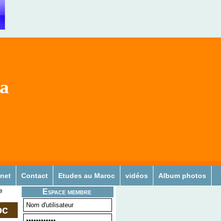
sa
 net
Contact
Etudes au Maroc
vidéos
Album photos
e
Espace membre
oc