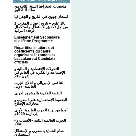
ملخصات الجغرافيا السنة الثانية من
سلك الباكالور
امتحان جهوي في التاريخ و الجغرافيا
1 باك علوم – تاريخ : نضال المغرب
من أجل تحقيق الاستقلال و استكمال
الوحدة الترابية
Enseignement Secondaire
qualifiant: Programme
Répartition matières et
coefficients du cadre
organisant l’examen du
baccalauréat Candidats
officiels
التحولات الإقتصادية و المالية و
الإجتماعية و الفكرية في العالم في
القرن 19م
التنافس الإمبريالي و اندلاع الحرب
العالمية الأولى
اليقظة الفكرية بالمشرق العربي
الضغوط الإستعمارية على المغرب و
محاولات الإصلاح
أوربا من نهاية الحرب العالمية الأولى
إلى أزمة 1929م
<الحرب العالمية الثانية <الأسباب و
النتائج
نظام الحماية بالمغرب و الإستغلال
الإستعماري