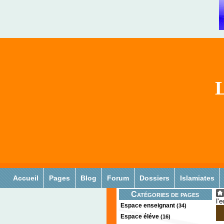
L
Accueil
Pages
Blog
Forum
Dossiers
Islamiates
Catégories de pages
l'
Espace enseignant
(34)
Espace éléve
(16)