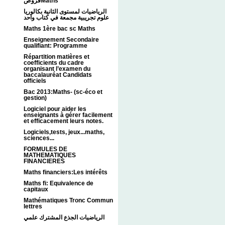
فروضMaths
الرياضيات لمستوى الثانية بكالوريا
علوم تجريبية مجمعة في كتاب واحد
Maths 1ère bac sc Maths
Enseignement Secondaire
qualifiant: Programme
Répartition matières et
coefficients du cadre
organisant l’examen du
baccalauréat Candidats
officiels
Bac 2013:Maths- (sc-éco et
gestion)
Logiciel pour aider les
enseignants à gérer facilement
et efficacement leurs notes.
Logiciels,tests, jeux...maths,
sciences...
FORMULES DE
MATHEMATIQUES
FINANCIERES
Maths financiers:Les intérêts
Maths fi: Equivalence de
capitaux
Mathématiques Tronc Commun
lettres
الرياضيات الجذع المشترك علمي