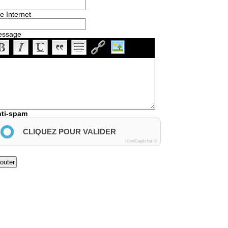
te Internet
essage
ti-spam
CLIQUEZ POUR VALIDER
IconCaptcha ©