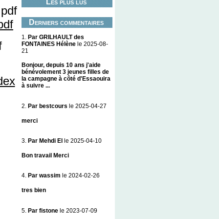
Les plus lus
pdf
Derniers commentaires
1.
Par GRILHAULT des
FONTAINES Hélène
le 2025-08-
21
Bonjour, depuis 10 ans j'aide
bénévolement 3 jeunes filles de
dex
la campagne à côté d'Essaouira
à suivre ...
2.
Par bestcours
le 2025-04-27
merci
3.
Par Mehdi El
le 2025-04-10
Bon travail Merci
4.
Par wassim
le 2024-02-26
tres bien
5.
Par fistone
le 2023-07-09