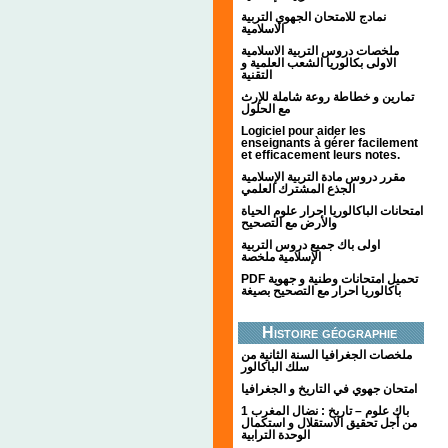
نمادج للامتحان الجهوي التربية
الاسلامية
ملخصات دروس التربية الاسلامية
الاولى بكالوريا الشعب العلمية و
التقنية
تمارين و خطاطة روعة شاملة للإرث
مع الحلول
Logiciel pour aider les
enseignants à gérer facilement
et efficacement leurs notes.
مقرر دروس مادة التربية الإسلامية
الجذع المشترك العلمي
امتحانات الباكالوريا احرار علوم الحياة
والأرض مع التصحيح
اولى باك جميع دروس التربية
الإسلامية ملخصة
PDF تحميل امتحانات وطنية و جهوية
باكالوريا احرار مع التصحيح بصيغة
Histoire géographie
ملخصات الجغرافيا السنة الثانية من
سلك الباكالور
امتحان جهوي في التاريخ و الجغرافيا
1 باك علوم – تاريخ : نضال المغرب
من أجل تحقيق الاستقلال و استكمال
الوحدة الترابية