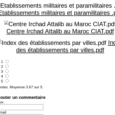
Etablissements militaires et paramilitaires .
Centre Irchad Attalib au Maroc CIAT.pdf
In
des établissements par villes.pdf
1
2
3
4
5
otes. Moyenne
3.67
sur 5.
jouter un commentaire
om
mail