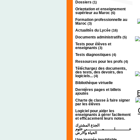
Dossiers
(1)
Orientation et enseignement
supérieur au Maroc
(6)
Formation professionnelle au
Maroc
(3)
Actualités du Lycée
(16)
Documents administratifs
(5)
Tests pour élèves et
enseignants
(3)
Tests diagnostiques
(4)
Ressources pour les profs
(4)
Téléchargez des documents,
des tests, des devoirs, des
logiciels...
(4)
Bibliothèque virtuelle
Dernières pages et billets
ajoutés
Charte de classe à faire signer
par les élèves
Logiciel pour aider les
enseignants à gérer facilement
et efficacement leurs notes.
الجذع المشترك
عـــــــــــلــــــــمــــــــــــي علوم
الحياة والارض
Une journée inoubliable