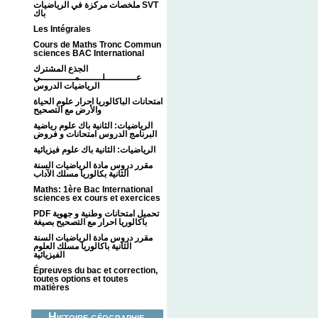
ملخصات مركزة في الرياضيات SVT
باك
Les Intégrales
Cours de Maths Tronc Commun
sciences BAC International
الجذع المشترك
عـــــــــــلــــــــمــــــــــــي
الرياضيات الدروس
امتحانات الباكالوريا احرار علوم الحياة
والأرض مع التصحيح
الرياضيات: الثانية باك علوم رياضية
البرنامج الدروس امتحانات و فروض
الرياضيات: الثانية باك علوم فيزيائية
مقرر دروس مادة الرياضيات السنة
الثانية بكالوريا مسلك الآداب
Maths: 1ère Bac International
sciences ex cours et exercices
PDF تحميل امتحانات وطنية و جهوية
باكالوريا احرار مع التصحيح بصيغة
مقرر دروس مادة الرياضيات السنة
الثانية باكالوريا مسلك العلوم
الفيزيائية
Épreuves du bac et correction,
toutes options et toutes
matières
Histoire géographie