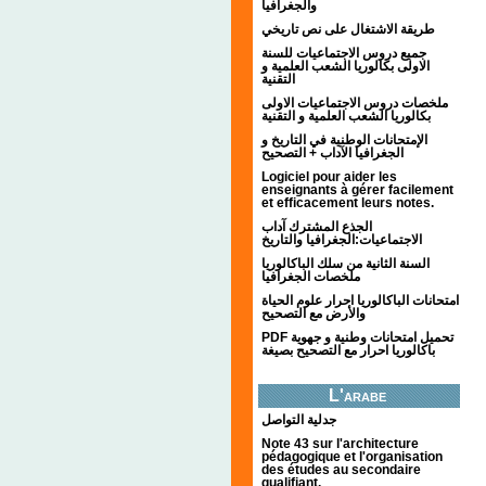
والجغرافيا
طريقة الاشتغال على نص تاريخي
جميع دروس الاجتماعيات للسنة
الاولى بكالوريا الشعب العلمية و
التقنية
ملخصات دروس الاجتماعيات الاولى
بكالوريا الشعب العلمية و التقنية
الإمتحانات الوطنية في التاريخ و
الجغرافيا الآداب + التصحيح
Logiciel pour aider les
enseignants à gérer facilement
et efficacement leurs notes.
الجذع المشترك آداب
الاجتماعيات:الجغرافيا والتاريخ
السنة الثانية من سلك الباكالوريا
ملخصات الجغرافيا
امتحانات الباكالوريا احرار علوم الحياة
والأرض مع التصحيح
PDF تحميل امتحانات وطنية و جهوية
باكالوريا احرار مع التصحيح بصيغة
L'arabe
جدلية التواصل
Note 43 sur l'architecture
pédagogique et l'organisation
des études au secondaire
qualifiant.