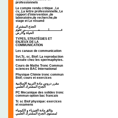
professionnels
Le compte rendu critique , Le
cv, ,La lettre professionnelle, Le
rapport d'intervention ,de
laboratoire,de recherche,de
stage et Le résumé
الجذع المشترك
عـــــــــــلــــــــمــــــــــــي علوم
الحياة والارض
TYPES, STRATÉGIES ET
ENJEUX DE LA
COMMUNICATION
Les canaux de communication
Svt.Tc. sc. Biof: La reproduction
sexuée chez les spermaphytes.
Cours de Maths Tronc Commun
sciences BAC International
Physique Chimie tronc commun
Biof; cours et exercices
مقرر دروس مادة التربية الإسلامية
الجذع المشترك العلمي
PC Mecanique des solides tronc
commun option bac francais
Tc sc Biof physique: exercices
et examens
وثائق مادة الفيزياء و الكيمياء
لمستوى الجدع المشترك العلمي