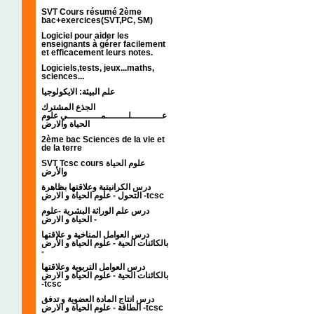
SVT Cours résumé 2ème
bac+exercices(SVT,PC, SM)
Logiciel pour aider les
enseignants à gérer facilement
et efficacement leurs notes.
Logiciels,tests, jeux...maths,
sciences...
علم البيئة: الايكولوجيا
الجذع المشترك
عـــــــــــلــــــــمــــــــــــي علوم
الحياة والارض
2ème bac Sciences de la vie et
de la terre
SVT Tcsc cours علوم الحياة
والأرض
درس الكرانيتية وعلاقتها بظاهرة
التحول - علوم الحياة و الارض -tcsc
درس علم الوراثة البشرية -علوم
الحياة و الارض -
درس العوامل المناخية و علاقتها
بالكائنات الحية - علوم الحياة و الأرض
-
درس العوامل التربوية وعلاقتها
بالكائنات الحية - علوم الحياة و الارض
-tcsc
درس انتاج المادة العضوية و تدفق
الطاقة - علوم الحياة و الارض -tcsc