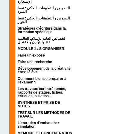
الإستعارة
النصوص و التطبيقات: الحكي : نمط
السرد
النصوص و التطبيقات: الحكي : نمط
الحوار
Stratégies d'écriture dans la
formation spécifique
لخصائص العامة للإسلام: العالمية
والتوازن والاعتدال TC
MODULE 1 : S'ORGANISER
Faire un exposé
Faire une recherche
Développement de la créativité
chez l'élève
Comment bien se préparer à
l’examen ?
Les travaux écrits:résumés,
rapports de stages, fiches,
critiques, bulletins...
SYNTHESE ET PRISE DE
NOTES
TEST SUR LES METHODES DE
TRAVAIL
L'entretien d'embauche:
simulation
MEMOIRE ET CONCENTRATION