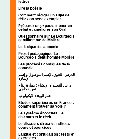
lettres
Lire la poésie
Comment rédiger un sujet de
réflexion avec exemples
Préparer un exposé, mener un
débat et améliorer son Oral
Questionnaire sur Le Bourgeois
gentilhomme de Molière
Le lexique de la poésie
Projet pédagogique:Le
Bourgeois gentilhomme Molière
Les procédés comiques de la
comédie
الدرس اللغوي:الإسم الموصول و إسم
الإشارة
درس التعبير و الإنشاء : مهارة إنتاج
نص حجاجي
علم البيئة: الايكولوجيا
Etudes supérieures en France :
comment trouver sa voie ?
Le système énonciatif : le
discours et le récit
Le discours direct et indirect:
cours et exercices
Langue et conjugaison : tests et
exercices