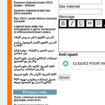
Examen régional:arabe 2013-
tanger - tétouan
Site Internet
Examen régional arabe-bac
2013-meknès
Message
Bac 2013: arabe lettres-session
normale
Logiciel pour aider les
enseignants à gérer facilement
et efficacement leurs notes.
الدرس اللغوي:تذكير بدروس الإملاء
الدرس اللغوي:الإسم الموصول و إسم
الإشارة
درس التعبير و الإنشاء : مهارة إنتاج
نص حجاجي
Anti-spam
امتحانات الباكالوريا احرار علوم الحياة
والأرض مع التصحيح
CLIQUEZ POUR V
اللغة العربية: الثانية باك علوم الحياة
والارض امتحانات و فروض
اللغة العربية: الأولى باك علوم تجريبية
PDF تحميل امتحانات وطنية و جهوية
باكالوريا احرار مع التصحيح بصيغة
Physique chimie
Tronc commun sciences:
physique, exercices