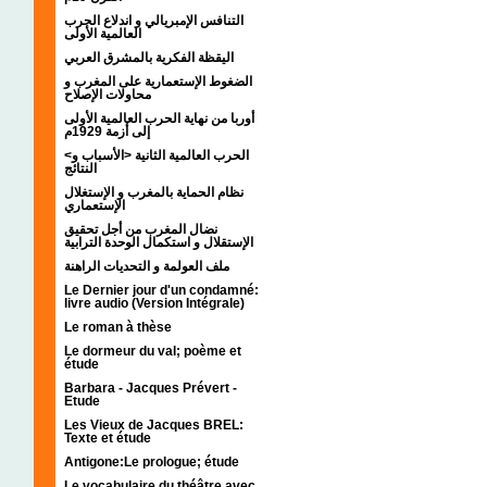
التنافس الإمبريالي و اندلاع الحرب
العالمية الأولى
اليقظة الفكرية بالمشرق العربي
الضغوط الإستعمارية على المغرب و
محاولات الإصلاح
أوربا من نهاية الحرب العالمية الأولى
إلى أزمة 1929م
<الحرب العالمية الثانية <الأسباب و
النتائج
نظام الحماية بالمغرب و الإستغلال
الإستعماري
نضال المغرب من أجل تحقيق
الإستقلال و استكمال الوحدة الترابية
ملف العولمة و التحديات الراهنة
Le Dernier jour d'un condamné:
livre audio (Version Intégrale)
Le roman à thèse
Le dormeur du val; poème et
étude
Barbara - Jacques Prévert -
Etude
Les Vieux de Jacques BREL:
Texte et étude
Antigone:Le prologue; étude
Le vocabulaire du théâtre avec