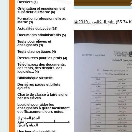
Dossiers
(1)
Orientation et enseignement
supérieur au Maroc
(6)
Formation professionnelle au
نتائج الباكالوريا،,2019
(55.7
Maroc
(3)
Actualités du Lycée
(16)
Documents administratifs
(5)
Tests pour élèves et
enseignants
(3)
Tests diagnostiques
(4)
Ressources pour les profs
(4)
Téléchargez des documents,
des tests, des devoirs, des
logiciels...
(4)
Bibliothèque virtuelle
Dernières pages et billets
ajoutés
Charte de classe à faire signer
par les élèves
Logiciel pour aider les
enseignants à gérer facilement
et efficacement leurs notes.
الجذع المشترك
عـــــــــــلــــــــمــــــــــــي علوم
الحياة والارض
Une journée inoubliable