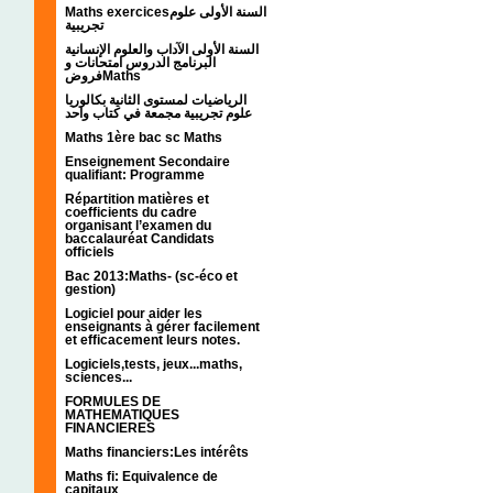
Maths exercicesالسنة الأولى علوم
تجريبية
السنة الأولى الآداب والعلوم الإنسانية
البرنامج الدروس امتحانات و
فروضMaths
الرياضيات لمستوى الثانية بكالوريا
علوم تجريبية مجمعة في كتاب واحد
Maths 1ère bac sc Maths
Enseignement Secondaire
qualifiant: Programme
Répartition matières et
coefficients du cadre
organisant l’examen du
baccalauréat Candidats
officiels
Bac 2013:Maths- (sc-éco et
gestion)
Logiciel pour aider les
enseignants à gérer facilement
et efficacement leurs notes.
Logiciels,tests, jeux...maths,
sciences...
FORMULES DE
MATHEMATIQUES
FINANCIERES
Maths financiers:Les intérêts
Maths fi: Equivalence de
capitaux