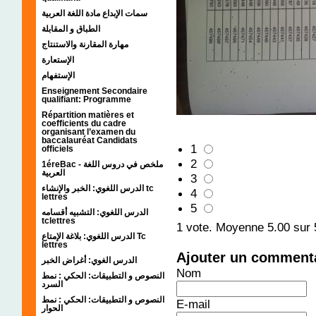
سمات الإبداع مادة اللغة العربية
الطباق و المقابلة
مهارة المقارنة والاستنتاج
الإستعارة
الإستفهام
Enseignement Secondaire
qualifiant: Programme
Répartition matières et
coefficients du cadre
organisant l’examen du
baccalauréat Candidats
1
officiels
2
1éreBac - ملخص في دروس اللغة
العربية
3
الدرس اللغوي: الخبر والإنشاء tc
4
lettres
5
الدرس اللغوي: التشبيه أقسامه
tclettres
1
vote. Moyenne
5.00
sur 
الدرس اللغوي: بلاغة الإمتاع Tc
lettres
Ajouter un comment
الدرس الغوي: أغراض الخبر
Nom
النصوص و التطبيقات: الحكي : نمط
السرد
النصوص و التطبيقات: الحكي : نمط
E-mail
الحوار