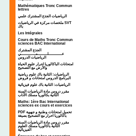
Mathématiques Tronc Commun
lettres
الرياضيات الجذع المشترك علمي
ملخصات مركزة في الرياضيات SVT
باك
Les Intégrales
Cours de Maths Tronc Commun
sciences BAC International
الجذع المشترك
عـــــــــــلــــــــمــــــــــــي
الرياضيات الدروس
امتحانات الباكالوريا احرار علوم الحياة
والأرض مع التصحيح
الرياضيات: الثانية باك علوم رياضية
البرنامج الدروس امتحانات و فروض
الرياضيات: الثانية باك علوم فيزيائية
مقرر دروس مادة الرياضيات السنة
الثانية بكالوريا مسلك الآداب
Maths: 1ère Bac International
sciences ex cours et exercices
PDF تحميل امتحانات وطنية و جهوية
باكالوريا احرار مع التصحيح بصيغة
مقرر دروس مادة الرياضيات السنة
الثانية باكالوريا مسلك العلوم
الفيزيائية