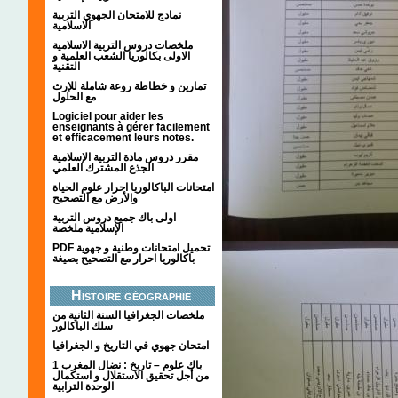
نمادج للامتحان الجهوي التربية
الاسلامية
ملخصات دروس التربية الاسلامية
الاولى بكالوريا الشعب العلمية و
التقنية
تمارين و خطاطة روعة شاملة للإرث
مع الحلول
Logiciel pour aider les
enseignants à gérer facilement
et efficacement leurs notes.
مقرر دروس مادة التربية الإسلامية
الجذع المشترك العلمي
امتحانات الباكالوريا احرار علوم الحياة
والأرض مع التصحيح
اولى باك جميع دروس التربية
الإسلامية ملخصة
PDF تحميل امتحانات وطنية و جهوية
باكالوريا احرار مع التصحيح بصيغة
Histoire géographie
ملخصات الجغرافيا السنة الثانية من
سلك الباكالور
امتحان جهوي في التاريخ و الجغرافيا
1 باك علوم – تاريخ : نضال المغرب
من أجل تحقيق الاستقلال و استكمال
الوحدة الترابية