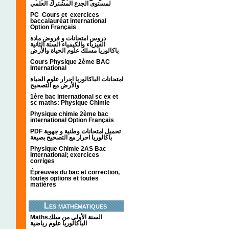
لمستوى الجدع المشترك العلمي
PC Cours et exercices
baccalauréat international
Option Français
دروس امتحانات و فروض مادة
الفيزياء والكيمياء السنة الثانية
باكالوريا مسلك علوم الحياة والأرض
Cours Physique 2ème BAC
International
امتحانات الباكالوريا احرار علوم الحياة
والأرض مع التصحيح
1ère bac international sc ex et
sc maths: Physique Chimie
Physique chimie 2ème bac
international Option Français
PDF تحميل امتحانات وطنية و جهوية
باكالوريا احرار مع التصحيح بصيغة
Physique Chimie 2AS Bac
International; exercices
corriges
Épreuves du bac et correction,
toutes options et toutes
matières
Les mathématiques
Mathsالسنة الأولى من سلك
الباكالوريا علوم رياضية