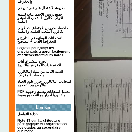
والجغرافيا
طريقة الاشتغال على نص تاريخي
جميع دروس الاجتماعيات للسنة
الاولى بكالوريا الشعب العلمية و
التقنية
ملخصات دروس الاجتماعيات الاولى
بكالوريا الشعب العلمية و التقنية
الإمتحانات الوطنية في التاريخ و
الجغرافيا الآداب + التصحيح
Logiciel pour aider les
enseignants à gérer facilement
et efficacement leurs notes.
الجذع المشترك آداب
الاجتماعيات:الجغرافيا والتاريخ
السنة الثانية من سلك الباكالوريا
ملخصات الجغرافيا
امتحانات الباكالوريا احرار علوم الحياة
والأرض مع التصحيح
PDF تحميل امتحانات وطنية و جهوية
باكالوريا احرار مع التصحيح بصيغة
L'arabe
جدلية التواصل
Note 43 sur l'architecture
pédagogique et l'organisation
des études au secondaire
qualifiant.