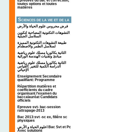
Épreuves du bac et correction,
toutes options et toutes
matières
Sciences de la vie et de la
terre
فرض محروس علوم الحياة والأرض
التشوهات التكتونیة المصاحبة لتكوین
السلاسل الجبلیة
طبيعة التشوهات التكتونية المميزة
لسلاسل الطمر والاصطدام
الثانية بكالوريا مسلك علوم رياضية
مبادئ وتقنيات الهندسة الوراثية
الثانية بكالوريا مسلك علوم رياضية
الدراسة الكمية للتغير :القياس
الإحيائي
Enseignement Secondaire
qualifiant: Programme
Répartition matières et
coefficients du cadre
organisant l’examen du
baccalauréat Candidats
officiels
Epreuve svt- bac-session
rattrapage-2013
Bac 2013:svt -sc ex, filière sc
physiques
اعلوم الحياة و الأرض Bac Svt et Pc
Avec solutions