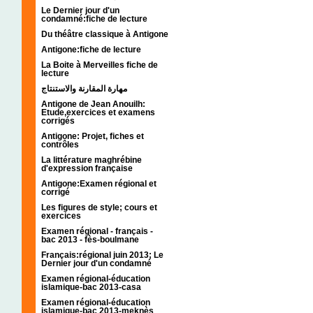
Le Dernier jour d'un
condamné:fiche de lecture
Du théâtre classique à Antigone
Antigone:fiche de lecture
La Boite à Merveilles fiche de
lecture
مهارة المقارنة والاستنتاج
Antigone de Jean Anouilh:
Etude,exercices et examens
corrigés
Antigone: Projet, fiches et
contrôles
La littérature maghrébine
d'expression française
Antigone:Examen régional et
corrigé
Les figures de style; cours et
exercices
Examen régional - français -
bac 2013 - fès-boulmane
Français:régional juin 2013; Le
Dernier jour d'un condamné
Examen régional-éducation
islamique-bac 2013-casa
Examen régional-éducation
islamique-bac 2013-meknès