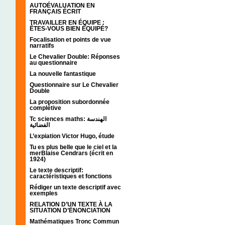
AUTOÉVALUATION EN
FRANÇAIS ÉCRIT
TRAVAILLER EN ÉQUIPE :
ÊTES-VOUS BIEN ÉQUIPÉ?
Focalisation et points de vue
narratifs
Le Chevalier Double: Réponses
au questionnaire
La nouvelle fantastique
Questionnaire sur Le Chevalier
Double
La proposition subordonnée
complétive
Tc sciences maths: الهندسة
الفضائية
L’expiation Victor Hugo, étude
Tu es plus belle que le ciel et la
merBlaise Cendrars (écrit en
1924)
Le texte descriptif:
caractéristiques et fonctions
Rédiger un texte descriptif avec
exemples
RELATION D’UN TEXTE À LA
SITUATION D’ÉNONCIATION
Mathématiques Tronc Commun