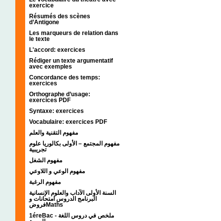
exercice
Résumés des scènes
d’Antigone
Les marqueurs de relation dans
le texte
L'accord: exercices
Rédiger un texte argumentatif
avec exemples
Concordance des temps:
exercices
Orthographe d’usage:
exercices PDF
Syntaxe: exercices
Vocabulaire: exercices PDF
مفهوم التقنية والعلم
مفهوم المجتمع – الأولى بكالوريا علوم
تجريبية
مفهوم الشغل
مفهوم الوعي و اللاوعي
مفهوم الرغبة
السنة الأولى الآداب والعلوم الإنسانية
البرنامج الدروس امتحانات و
فروضMaths
1éreBac - ملخص في دروس اللغة