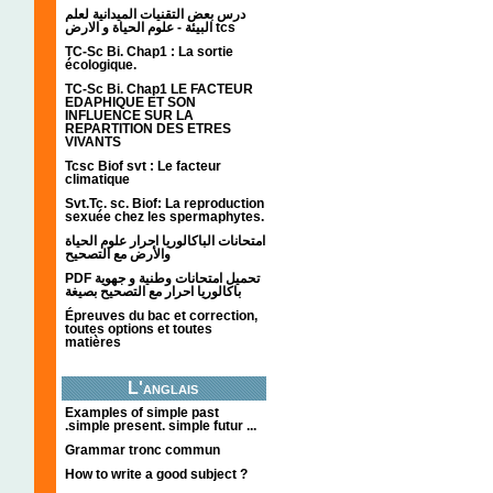
درس بعض التقنيات الميدانية لعلم
البيئة - علوم الحياة و الارض tcs
TC-Sc Bi. Chap1 : La sortie
écologique.
TC-Sc Bi. Chap1 LE FACTEUR
EDAPHIQUE ET SON
INFLUENCE SUR LA
REPARTITION DES ETRES
VIVANTS
Tcsc Biof svt : Le facteur
climatique
Svt.Tc. sc. Biof: La reproduction
sexuée chez les spermaphytes.
امتحانات الباكالوريا احرار علوم الحياة
والأرض مع التصحيح
PDF تحميل امتحانات وطنية و جهوية
باكالوريا احرار مع التصحيح بصيغة
Épreuves du bac et correction,
toutes options et toutes
matières
L'anglais
Examples of simple past
.simple present. simple futur ...
Grammar tronc commun
How to write a good subject ?