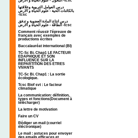
التحول - علوم الحياة و الارض -tcsc
درس العوامل التربوية وعلاقتها
بالكائنات الحية - علوم الحياة و الارض
-tcsc
درس انتاج المادة العضوية و تدفق
الطاقة - علوم الحياة و الارض -tcsc
Comment réussir l'épreuve de
français avec exemples de
productions écrites
Baccalauréat international (BI)
TC-Sc Bi. Chap1 LE FACTEUR
EDAPHIQUE ET SON
INFLUENCE SUR LA
REPARTITION DES ETRES
VIVANTS
TC-Sc Bi. Chap1 : La sortie
écologique.
Tcsc Biof svt : Le facteur
climatique
La communication: définition,
types et fonctions(Document à
télécharger)
La lettre de motivation
Faire un CV
Rédiger un mail (courriel
éléctronique)
Le mail : astuces pour envoyer
des emails efficaces et