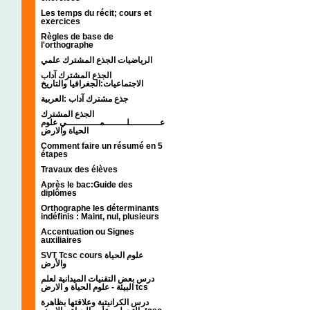
Les temps du récit; cours et
exercices
Règles de base de
l'orthographe
الرياضيات الجذع المشترك علمي
الجذع المشترك آداب
الاجتماعيات:الجغرافيا والتاريخ
جذع مشترك آداب :العربية
الجذع المشترك
عـــــــــــلــــــــمــــــــــــي علوم
الحياة والارض
Comment faire un résumé en 5
étapes
Travaux des élèves
Après le bac:Guide des
diplômes
Orthographe les déterminants
indéfinis : Maint, nul, plusieurs
Accentuation ou Signes
auxiliaires
SVT Tcsc cours علوم الحياة
والأرض
درس بعض التقنيات الميدانية لعلم
البيئة - علوم الحياة و الارض tcs
درس الكرانيتية وعلاقتها بظاهرة