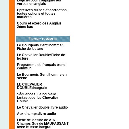
Logiciel pour conjuguer les
verbes en anglais
Épreuves du bac et correction,
toutes options et toutes
matières
Cours et exercices Anglais
2ème bac
Tronc commun
Le Bourgeois Gentilhomme:
Fiche de lecture
Le Chevalier Double:Fiche de
lecture
Programme de français tronc
commun
Le Bourgeois Gentilhomme en
scène
LE CHEVALIER
DOUBLE:integrale
Séquences: La nouvelle
fantastique; Le Chevalier
Double
Le Chevalier double:livre audio
Aux champs:livre audio
Fiche de lecture de Aux
Champs Guy de MAUPASSANT
avec le texte integral