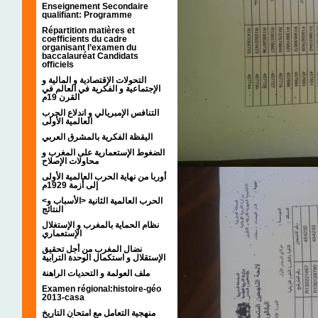
Enseignement Secondaire
qualifiant: Programme
Répartition matières et
coefficients du cadre
organisant l’examen du
baccalauréat Candidats
officiels
التحولات الإقتصادية و المالية و
الإجتماعية و الفكرية في العالم في
القرن 19م
التنافس الإمبريالي و اندلاع الحرب
العالمية الأولى
اليقظة الفكرية بالمشرق العربي
الضغوط الإستعمارية على المغرب و
محاولات الإصلاح
أوربا من نهاية الحرب العالمية الأولى
إلى أزمة 1929م
<الحرب العالمية الثانية <الأسباب و
النتائج
نظام الحماية بالمغرب و الإستغلال
الإستعماري
نضال المغرب من أجل تحقيق
الإستقلال و استكمال الوحدة الترابية
ملف العولمة و التحديات الراهنة
Examen régional:histoire-géo
2013-casa
منهجية التعامل مع امتحان التاريخ