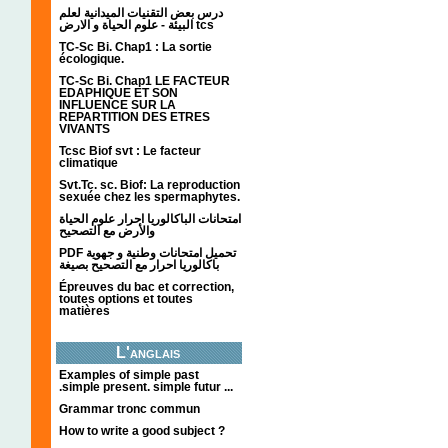
درس بعض التقنيات الميدانية لعلم
البيئة - علوم الحياة و الارض tcs
TC-Sc Bi. Chap1 : La sortie
écologique.
TC-Sc Bi. Chap1 LE FACTEUR
EDAPHIQUE ET SON
INFLUENCE SUR LA
REPARTITION DES ETRES
VIVANTS
Tcsc Biof svt : Le facteur
climatique
Svt.Tc. sc. Biof: La reproduction
sexuée chez les spermaphytes.
امتحانات الباكالوريا احرار علوم الحياة
والأرض مع التصحيح
PDF تحميل امتحانات وطنية و جهوية
باكالوريا احرار مع التصحيح بصيغة
Épreuves du bac et correction,
toutes options et toutes
matières
L'anglais
Examples of simple past
.simple present. simple futur ...
Grammar tronc commun
How to write a good subject ?