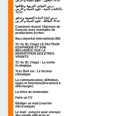
التحول - علوم الحياة و الارض -tcsc
درس العوامل التربوية وعلاقتها
بالكائنات الحية - علوم الحياة و الارض
-tcsc
درس انتاج المادة العضوية و تدفق
الطاقة - علوم الحياة و الارض -tcsc
Comment réussir l'épreuve de
français avec exemples de
productions écrites
Baccalauréat international (BI)
TC-Sc Bi. Chap1 LE FACTEUR
EDAPHIQUE ET SON
INFLUENCE SUR LA
REPARTITION DES ETRES
VIVANTS
TC-Sc Bi. Chap1 : La sortie
écologique.
Tcsc Biof svt : Le facteur
climatique
La communication: définition,
types et fonctions(Document à
télécharger)
La lettre de motivation
Faire un CV
Rédiger un mail (courriel
éléctronique)
Le mail : astuces pour envoyer
des emails efficaces et