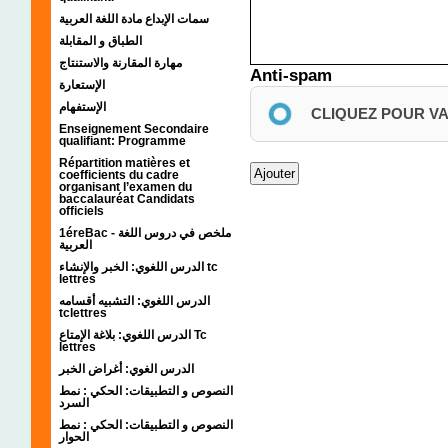
سمات الإبداع مادة اللغة العربية
الطباق و المقابلة
مهارة المقارنة والاستنتاج
Anti-spam
الإستعارة
الإستفهام
CLIQUEZ POUR V
Enseignement Secondaire
qualifiant: Programme
Répartition matières et
coefficients du cadre
organisant l’examen du
baccalauréat Candidats
officiels
1éreBac - ملخص في دروس اللغة
العربية
الدرس اللغوي: الخبر والإنشاء tc
lettres
الدرس اللغوي: التشبيه أقسامه
tclettres
الدرس اللغوي: بلاغة الإمتاع Tc
lettres
الدرس الغوي: أغراض الخبر
النصوص و التطبيقات: الحكي : نمط
السرد
النصوص و التطبيقات: الحكي : نمط
الحوار