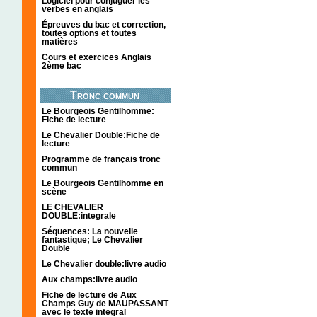
Logiciel pour conjuguer les
verbes en anglais
Épreuves du bac et correction,
toutes options et toutes
matières
Cours et exercices Anglais
2ème bac
Tronc commun
Le Bourgeois Gentilhomme:
Fiche de lecture
Le Chevalier Double:Fiche de
lecture
Programme de français tronc
commun
Le Bourgeois Gentilhomme en
scène
LE CHEVALIER
DOUBLE:integrale
Séquences: La nouvelle
fantastique; Le Chevalier
Double
Le Chevalier double:livre audio
Aux champs:livre audio
Fiche de lecture de Aux
Champs Guy de MAUPASSANT
avec le texte integral