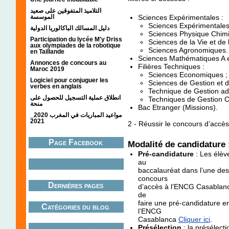
التلاميذ المتفوقين على صعيد
الموسسة
Sciences Expérimentales :
Sciences Expérimentales
دليل المسالك الباكالوريا الدولية
Sciences Physique Chimi
Participation du lycée M'y Driss
Sciences de la Vie et de 
aux olympiades de la robotique
Sciences Agronomiques.
en Taillande
Sciences Mathématiques A 
Annonces de concours au
Filières Techniques :
Maroc 2019
Sciences Economiques ;
Logiciel pour conjuguer les
Sciences de Gestion et d
verbes en anglais
Technique de Gestion adm
انطلاق عملية التسجيل للحصول على
Techniques de Gestion C
منحة
Bac Etranger (Missions).
مواعيد المباريات في المغرب 2020_
2021
2 - Réussir le concours d’accè
Page Facebook
Modalité de candidature 
Pré-candidature
:
Les élève
au
baccalauréat dans l’une des 
concours
Dernières pages
d’accès à l’ENCG Casablanca
de
faire une pré-candidature en
Catégories du blog
l’ENCG
Casablanca
Cliquer ici
.
Présélection
:
la présélecti