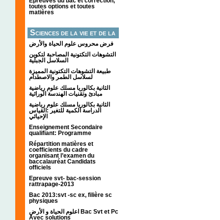
Épreuves du bac et correction,
toutes options et toutes
matières
Sciences de la vie et de la
terre
فرض محروس علوم الحياة والأرض
التشوهات التكتونیة المصاحبة لتكوین
السلاسل الجبلیة
طبيعة التشوهات التكتونية المميزة
لسلاسل الطمر والاصطدام
الثانية بكالوريا مسلك علوم رياضية
مبادئ وتقنيات الهندسة الوراثية
الثانية بكالوريا مسلك علوم رياضية
الدراسة الكمية للتغير :القياس
الإحيائي
Enseignement Secondaire
qualifiant: Programme
Répartition matières et
coefficients du cadre
organisant l’examen du
baccalauréat Candidats
officiels
Epreuve svt- bac-session
rattrapage-2013
Bac 2013:svt -sc ex, filière sc
physiques
اعلوم الحياة و الأرض Bac Svt et Pc
Avec solutions