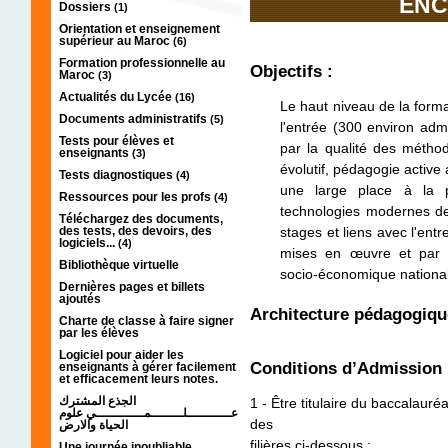
ENC
Dossiers
(1)
Orientation et enseignement
supérieur au Maroc
(6)
Formation professionnelle au
Objectifs :
Maroc
(3)
Actualités du Lycée
(16)
Le haut niveau de la format
Documents administratifs
(5)
l'entrée (300 environ adm
Tests pour élèves et
par la qualité des méth
enseignants
(3)
évolutif, pédagogie active 
Tests diagnostiques
(4)
une large place à la pa
Ressources pour les profs
(4)
technologies modernes de 
Téléchargez des documents,
des tests, des devoirs, des
stages et liens avec l'ent
logiciels...
(4)
mises en œuvre et par u
Bibliothèque virtuelle
socio-économique national 
Dernières pages et billets
ajoutés
Architecture pédagogiqu
Charte de classe à faire signer
par les élèves
Logiciel pour aider les
Conditions d’Admission 
enseignants à gérer facilement
et efficacement leurs notes.
الجذع المشترك
1 - Être titulaire du baccalaur
عـــــــــــلــــــــمــــــــــــي علوم
des
الحياة والارض
filières ci-dessous :
Une journée inoubliable