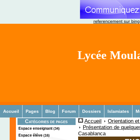
referencement sur bing
Lycée Moula
Accueil
Pages
Blog
Forum
Dossiers
Islamiates
M
Accueil
Orientation e
Catégories de pages
Présentation de quelques
Espace enseignant
(34)
Casablanca
Espace éléve
(16)