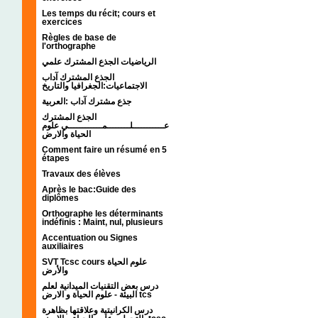
Les temps du récit; cours et
exercices
Règles de base de
l'orthographe
الرياضيات الجذع المشترك علمي
الجذع المشترك آداب
الاجتماعيات:الجغرافيا والتاريخ
جذع مشترك آداب :العربية
الجذع المشترك
عـــــــــــلــــــــمــــــــــــي علوم
الحياة والارض
Comment faire un résumé en 5
étapes
Travaux des élèves
Après le bac:Guide des
diplômes
Orthographe les déterminants
indéfinis : Maint, nul, plusieurs
Accentuation ou Signes
auxiliaires
SVT Tcsc cours علوم الحياة
والأرض
درس بعض التقنيات الميدانية لعلم
البيئة - علوم الحياة و الارض tcs
درس الكرانيتية وعلاقتها بظاهرة