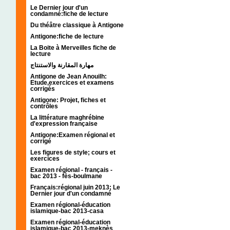
Le Dernier jour d'un
condamné:fiche de lecture
Du théâtre classique à Antigone
Antigone:fiche de lecture
La Boite à Merveilles fiche de
lecture
مهارة المقارنة والاستنتاج
Antigone de Jean Anouilh:
Etude,exercices et examens
corrigés
Antigone: Projet, fiches et
contrôles
La littérature maghrébine
d'expression française
Antigone:Examen régional et
corrigé
Les figures de style; cours et
exercices
Examen régional - français -
bac 2013 - fès-boulmane
Français:régional juin 2013; Le
Dernier jour d'un condamné
Examen régional-éducation
islamique-bac 2013-casa
Examen régional-éducation
islamique-bac 2013-meknès