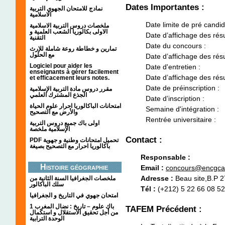
Dates Importantes :
نمادج للامتحان الجهوي التربية
الاسلامية
Date limite de pré candid
ملخصات دروس التربية الاسلامية
الاولى بكالوريا الشعب العلمية و
Date d’affichage des résu
التقنية
Date du concours :
تمارين و خطاطة روعة شاملة للإرث
مع الحلول
Date d’affichage des résul
Logiciel pour aider les
Date d'entretien :
enseignants à gérer facilement
Date d’affichage des résul
et efficacement leurs notes.
Date de préinscription :
مقرر دروس مادة التربية الإسلامية
الجذع المشترك العلمي
Date d’inscription :
امتحانات الباكالوريا احرار علوم الحياة
Semaine d'intégration :
والأرض مع التصحيح
Rentrée universitaire :
اولى باك جميع دروس التربية
الإسلامية ملخصة
Contact :
PDF تحميل امتحانات وطنية و جهوية
باكالوريا احرار مع التصحيح بصيغة
Responsable :
Histoire géographie
Email :
concours@encgca
Adresse :
Beau site,B.P 
ملخصات الجغرافيا السنة الثانية من
سلك الباكالور
Tél :
(+212) 5 22 66 08 52
امتحان جهوي في التاريخ و الجغرافيا
1 باك علوم – تاريخ : نضال المغرب
TAFEM Précédent :
من أجل تحقيق الاستقلال و استكمال
الوحدة الترابية