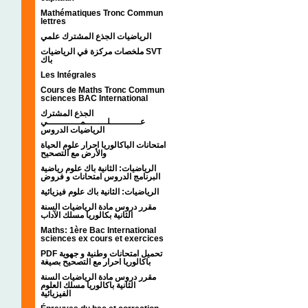
Mathématiques Tronc Commun
lettres
الرياضيات الجذع المشترك علمي
ملخصات مركزة في الرياضيات SVT
باك
Les Intégrales
Cours de Maths Tronc Commun
sciences BAC International
الجذع المشترك
عـــــــــــلــــــــمــــــــــــي
الرياضيات الدروس
امتحانات الباكالوريا احرار علوم الحياة
والأرض مع التصحيح
الرياضيات: الثانية باك علوم رياضية
البرنامج الدروس امتحانات و فروض
الرياضيات: الثانية باك علوم فيزيائية
مقرر دروس مادة الرياضيات السنة
الثانية بكالوريا مسلك الآداب
Maths: 1ère Bac International
sciences ex cours et exercices
PDF تحميل امتحانات وطنية و جهوية
باكالوريا احرار مع التصحيح بصيغة
مقرر دروس مادة الرياضيات السنة
الثانية باكالوريا مسلك العلوم
الفيزيائية