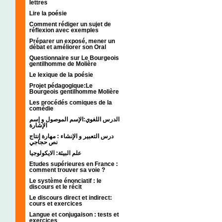
lettres
Lire la poésie
Comment rédiger un sujet de
réflexion avec exemples
Préparer un exposé, mener un
débat et améliorer son Oral
Questionnaire sur Le Bourgeois
gentilhomme de Molière
Le lexique de la poésie
Projet pédagogique:Le
Bourgeois gentilhomme Molière
Les procédés comiques de la
comédie
الدرس اللغوي:الإسم الموصول و إسم
الإشارة
درس التعبير و الإنشاء : مهارة إنتاج
نص حجاجي
علم البيئة: الايكولوجيا
Etudes supérieures en France :
comment trouver sa voie ?
Le système énonciatif : le
discours et le récit
Le discours direct et indirect:
cours et exercices
Langue et conjugaison : tests et
exercices