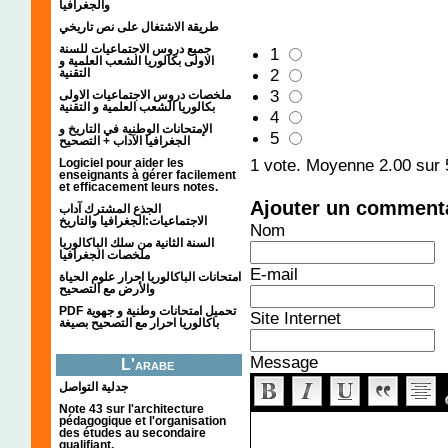
والجغرافيا
طريقة الاشتغال على نص تاريخي
جميع دروس الاجتماعيات للسنة
1
الاولى بكالوريا الشعب العلمية و
2
التقنية
3
ملخصات دروس الاجتماعيات الاولى
بكالوريا الشعب العلمية و التقنية
4
الإمتحانات الوطنية في التاريخ و
5
الجغرافيا الآداب + التصحيح
1
vote. Moyenne
2.00
sur 
Logiciel pour aider les
enseignants à gérer facilement
et efficacement leurs notes.
Ajouter un comment
الجذع المشترك آداب
الاجتماعيات:الجغرافيا والتاريخ
Nom
السنة الثانية من سلك الباكالوريا
ملخصات الجغرافيا
E-mail
امتحانات الباكالوريا احرار علوم الحياة
والأرض مع التصحيح
PDF تحميل امتحانات وطنية و جهوية
Site Internet
باكالوريا احرار مع التصحيح بصيغة
Message
L'arabe
جدلية التواصل
Note 43 sur l'architecture
pédagogique et l'organisation
des études au secondaire
qualifiant.