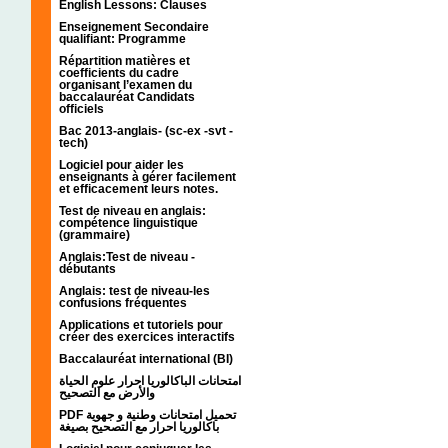
English Lessons: Clauses
Enseignement Secondaire
qualifiant: Programme
Répartition matières et
coefficients du cadre
organisant l’examen du
baccalauréat Candidats
officiels
Bac 2013-anglais- (sc-ex -svt -
tech)
Logiciel pour aider les
enseignants à gérer facilement
et efficacement leurs notes.
Test de niveau en anglais:
compétence linguistique
(grammaire)
Anglais:Test de niveau -
débutants
Anglais: test de niveau-les
confusions fréquentes
Applications et tutoriels pour
créer des exercices interactifs
Baccalauréat international (BI)
امتحانات الباكالوريا احرار علوم الحياة
والأرض مع التصحيح
PDF تحميل امتحانات وطنية و جهوية
باكالوريا احرار مع التصحيح بصيغة