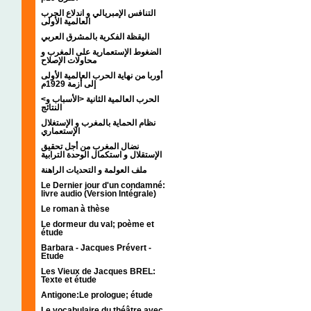
التنافس الإمبريالي و اندلاع الحرب
العالمية الأولى
اليقظة الفكرية بالمشرق العربي
الضغوط الإستعمارية على المغرب و
محاولات الإصلاح
أوربا من نهاية الحرب العالمية الأولى
إلى أزمة 1929م
<الحرب العالمية الثانية <الأسباب و
النتائج
نظام الحماية بالمغرب و الإستغلال
الإستعماري
نضال المغرب من أجل تحقيق
الإستقلال و استكمال الوحدة الترابية
ملف العولمة و التحديات الراهنة
Le Dernier jour d'un condamné:
livre audio (Version Intégrale)
Le roman à thèse
Le dormeur du val; poème et
étude
Barbara - Jacques Prévert -
Etude
Les Vieux de Jacques BREL:
Texte et étude
Antigone:Le prologue; étude
Le vocabulaire du théâtre avec