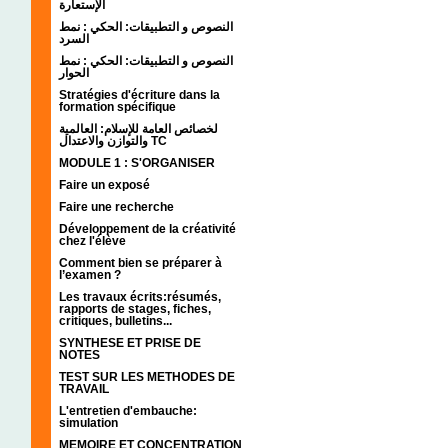
الإستعارة
النصوص و التطبيقات: الحكي : نمط
السرد
النصوص و التطبيقات: الحكي : نمط
الحوار
Stratégies d'écriture dans la
formation spécifique
لخصائص العامة للإسلام: العالمية
والتوازن والاعتدال TC
MODULE 1 : S'ORGANISER
Faire un exposé
Faire une recherche
Développement de la créativité
chez l'élève
Comment bien se préparer à
l’examen ?
Les travaux écrits:résumés,
rapports de stages, fiches,
critiques, bulletins...
SYNTHESE ET PRISE DE
NOTES
TEST SUR LES METHODES DE
TRAVAIL
L'entretien d'embauche:
simulation
MEMOIRE ET CONCENTRATION