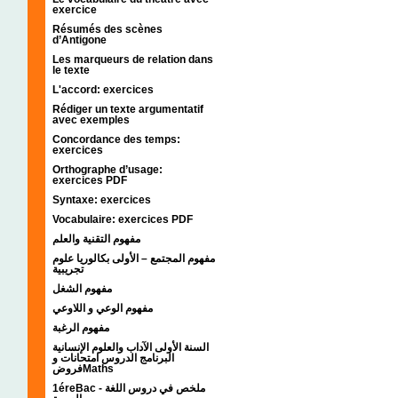
exercice
Résumés des scènes
d’Antigone
Les marqueurs de relation dans
le texte
L'accord: exercices
Rédiger un texte argumentatif
avec exemples
Concordance des temps:
exercices
Orthographe d’usage:
exercices PDF
Syntaxe: exercices
Vocabulaire: exercices PDF
مفهوم التقنية والعلم
مفهوم المجتمع – الأولى بكالوريا علوم
تجريبية
مفهوم الشغل
مفهوم الوعي و اللاوعي
مفهوم الرغبة
السنة الأولى الآداب والعلوم الإنسانية
البرنامج الدروس امتحانات و
فروضMaths
1éreBac - ملخص في دروس اللغة