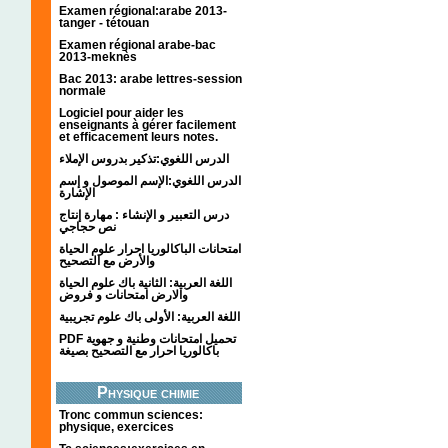
Examen régional:arabe 2013-
tanger - tétouan
Examen régional arabe-bac
2013-meknès
Bac 2013: arabe lettres-session
normale
Logiciel pour aider les
enseignants à gérer facilement
et efficacement leurs notes.
الدرس اللغوي:تذكير بدروس الإملاء
الدرس اللغوي:الإسم الموصول و إسم
الإشارة
درس التعبير و الإنشاء : مهارة إنتاج
نص حجاجي
امتحانات الباكالوريا احرار علوم الحياة
والأرض مع التصحيح
اللغة العربية: الثانية باك علوم الحياة
والارض امتحانات و فروض
اللغة العربية: الأولى باك علوم تجريبية
PDF تحميل امتحانات وطنية و جهوية
باكالوريا احرار مع التصحيح بصيغة
Physique chimie
Tronc commun sciences:
physique, exercices