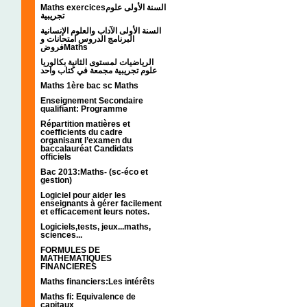
Maths exercicesالسنة الأولى علوم
تجريبية
السنة الأولى الآداب والعلوم الإنسانية
البرنامج الدروس امتحانات و
فروضMaths
الرياضيات لمستوى الثانية بكالوريا
علوم تجريبية مجمعة في كتاب واحد
Maths 1ère bac sc Maths
Enseignement Secondaire
qualifiant: Programme
Répartition matières et
coefficients du cadre
organisant l’examen du
baccalauréat Candidats
officiels
Bac 2013:Maths- (sc-éco et
gestion)
Logiciel pour aider les
enseignants à gérer facilement
et efficacement leurs notes.
Logiciels,tests, jeux...maths,
sciences...
FORMULES DE
MATHEMATIQUES
FINANCIERES
Maths financiers:Les intérêts
Maths fi: Equivalence de
capitaux