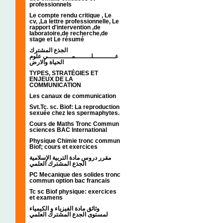
professionnels
Le compte rendu critique , Le
cv, ,La lettre professionnelle, Le
rapport d'intervention ,de
laboratoire,de recherche,de
stage et Le résumé
الجذع المشترك
عـــــــــــلــــــــمــــــــــــي علوم
الحياة والارض
TYPES, STRATÉGIES ET
ENJEUX DE LA
COMMUNICATION
Les canaux de communication
Svt.Tc. sc. Biof: La reproduction
sexuée chez les spermaphytes.
Cours de Maths Tronc Commun
sciences BAC International
Physique Chimie tronc commun
Biof; cours et exercices
مقرر دروس مادة التربية الإسلامية
الجذع المشترك العلمي
PC Mecanique des solides tronc
commun option bac francais
Tc sc Biof physique: exercices
et examens
وثائق مادة الفيزياء و الكيمياء
لمستوى الجدع المشترك العلمي