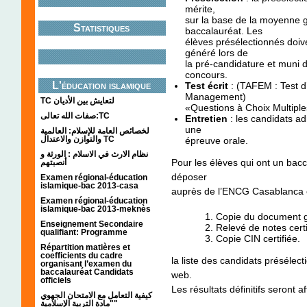
mérite,
sur la base de la moyenne 
Statistiques
baccalauréat. Les
élèves présélectionnés doi
généré lors de
la pré-candidature et muni d
concours.
L'éducation islamique
Test écrit
:
(TAFEM : Test d’
Management)
TC لتعايش بين الأديان
«Questions à Choix Multiple
صفات الله تعالى:TC
Entretien
:
les candidats a
une
لخصائص العامة للإسلام: العالمية
والتوازن والاعتدال TC
épreuve orale.
نظام الارث في الاسلام : الورثة و
Pour les élèves qui ont un bacc
أنصبتهم
déposer
Examen régional-éducation
islamique-bac 2013-casa
auprès de l’ENCG Casablanca c
Examen régional-éducation
islamique-bac 2013-meknès
Copie du document gé
Enseignement Secondaire
Relevé de notes certi
qualifiant: Programme
Copie CIN certifiée.
Répartition matières et
coefficients du cadre
la liste des candidats présélect
organisant l’examen du
baccalauréat Candidats
web.
officiels
Les résultats définitifs seront a
كيفية التعامل مع الامتحان الجهوي
"مادة التربية الإسلامية"