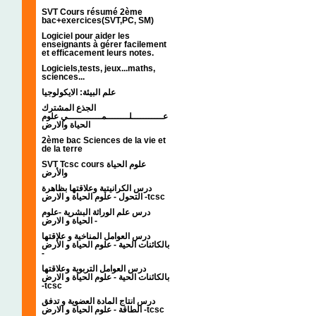
SVT Cours résumé 2ème
bac+exercices(SVT,PC, SM)
Logiciel pour aider les
enseignants à gérer facilement
et efficacement leurs notes.
Logiciels,tests, jeux...maths,
sciences...
علم البيئة: الايكولوجيا
الجذع المشترك
عـــــــــــلــــــــمــــــــــــي علوم
الحياة والارض
2ème bac Sciences de la vie et
de la terre
SVT Tcsc cours علوم الحياة
والأرض
درس الكرانيتية وعلاقتها بظاهرة
التحول - علوم الحياة و الارض -tcsc
درس علم الوراثة البشرية -علوم
الحياة و الارض -
درس العوامل المناخية و علاقتها
بالكائنات الحية - علوم الحياة و الأرض
-
درس العوامل التربوية وعلاقتها
بالكائنات الحية - علوم الحياة و الارض
-tcsc
درس انتاج المادة العضوية و تدفق
الطاقة - علوم الحياة و الارض -tcsc