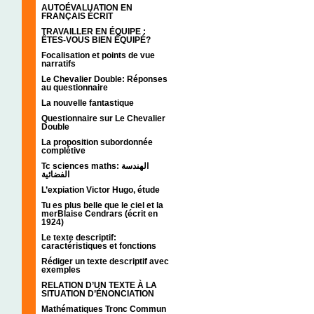
AUTOÉVALUATION EN
FRANÇAIS ÉCRIT
TRAVAILLER EN ÉQUIPE :
ÊTES-VOUS BIEN ÉQUIPÉ?
Focalisation et points de vue
narratifs
Le Chevalier Double: Réponses
au questionnaire
La nouvelle fantastique
Questionnaire sur Le Chevalier
Double
La proposition subordonnée
complétive
Tc sciences maths: الهندسة
الفضائية
L’expiation Victor Hugo, étude
Tu es plus belle que le ciel et la
merBlaise Cendrars (écrit en
1924)
Le texte descriptif:
caractéristiques et fonctions
Rédiger un texte descriptif avec
exemples
RELATION D’UN TEXTE À LA
SITUATION D’ÉNONCIATION
Mathématiques Tronc Commun