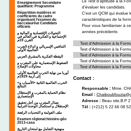
Le Test d’aptitude à la 
Enseignement Secondaire
qualifiant: Programme
d’évaluer les candidats.
Répartition matières et
C’est un QCM qui évalue l
coefficients du cadre
caractéristiques de la fo
organisant l’examen du
baccalauréat Candidats
Pour vous familiariser à 
officiels
années précédents
التحولات الإقتصادية و المالية و
الإجتماعية و الفكرية في العالم في
القرن 19م
Test d'Admission à la For
التنافس الإمبريالي و اندلاع الحرب
Test d'Admission à la For
العالمية الأولى
Test d'Admission à la For
اليقظة الفكرية بالمشرق العربي
Test d'Admission à la For
الضغوط الإستعمارية على المغرب و
Test d'Admission à la For
محاولات الإصلاح
أوربا من نهاية الحرب العالمية الأولى
إلى أزمة 1929م
Contact :
<الحرب العالمية الثانية <الأسباب و
النتائج
Responsable :
Mme. CHA
نظام الحماية بالمغرب و الإستغلال
Email :
Chaiboubfouzia@
الإستعماري
Adresse :
Beau site,B.P 
نضال المغرب من أجل تحقيق
الإستقلال و استكمال الوحدة الترابية
Tél :
(+212) 5 22 66 08 52
ملف العولمة و التحديات الراهنة
Examen régional:histoire-géo
2013-casa
منهجية التعامل مع امتحان التاريخ