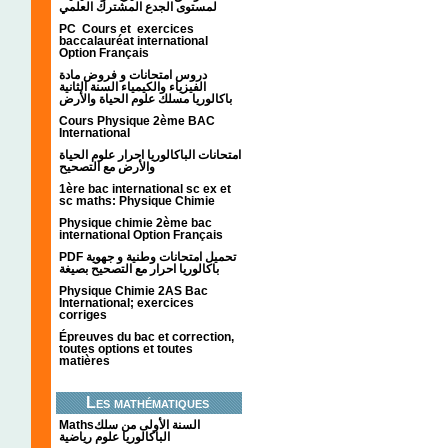
لمستوى الجدع المشترك العلمي
PC Cours et exercices
baccalauréat international
Option Français
دروس امتحانات و فروض مادة
الفيزياء والكيمياء السنة الثانية
باكالوريا مسلك علوم الحياة والأرض
Cours Physique 2ème BAC
International
امتحانات الباكالوريا احرار علوم الحياة
والأرض مع التصحيح
1ère bac international sc ex et
sc maths: Physique Chimie
Physique chimie 2ème bac
international Option Français
PDF تحميل امتحانات وطنية و جهوية
باكالوريا احرار مع التصحيح بصيغة
Physique Chimie 2AS Bac
International; exercices
corriges
Épreuves du bac et correction,
toutes options et toutes
matières
Les mathématiques
Mathsالسنة الأولى من سلك
الباكالوريا علوم رياضية