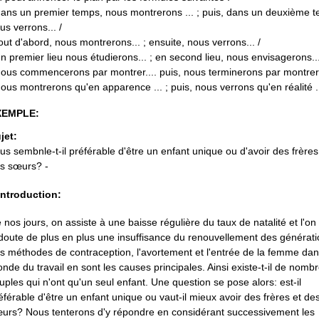
dans un premier temps, nous montrerons ... ; puis, dans un deuxième 
us verrons... /
tout d'abord, nous montrerons... ; ensuite, nous verrons... /
en premier lieu nous étudierons... ; en second lieu, nous envisagerons...
nous commencerons par montrer.... puis, nous terminerons par montrer .
nous montrerons qu'en apparence ... ; puis, nous verrons qu'en réalité .
XEMPLE:
jet:
us sembnle-t-il préférable d'être un enfant unique ou d'avoir des frères
s sœurs? -
introduction:
 nos jours, on assiste à une baisse régulière du taux de natalité et l'on
doute de plus en plus une insuffisance du renouvellement des générati
s méthodes de contraception, l'avortement et l'entrée de la femme dan
nde du travail en sont les causes principales. Ainsi existe-t-il de nomb
uples qui n'ont qu'un seul enfant. Une question se pose alors: est-il
éférable d'être un enfant unique ou vaut-il mieux avoir des frères et de
urs? Nous tenterons d'y répondre en considérant successivement les