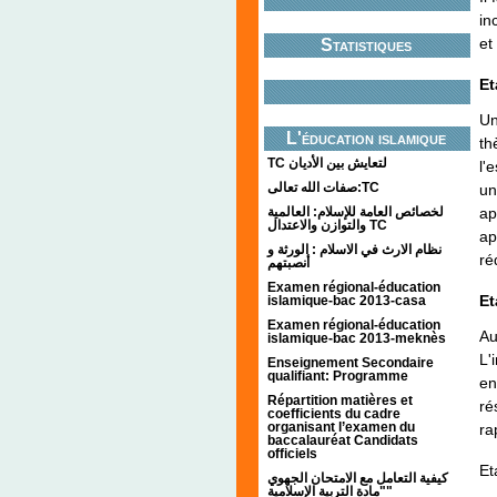
in
et
Statistiques
Et
Un
L'éducation islamique
th
TC لتعايش بين الأديان
l'
صفات الله تعالى:TC
un
ap
لخصائص العامة للإسلام: العالمية
والتوازن والاعتدال TC
ap
نظام الارث في الاسلام : الورثة و
ré
أنصبتهم
Examen régional-éducation
Et
islamique-bac 2013-casa
Examen régional-éducation
Au
islamique-bac 2013-meknès
L'
Enseignement Secondaire
qualifiant: Programme
en
Répartition matières et
ré
coefficients du cadre
organisant l’examen du
ra
baccalauréat Candidats
officiels
Et
كيفية التعامل مع الامتحان الجهوي
"مادة التربية الإسلامية"