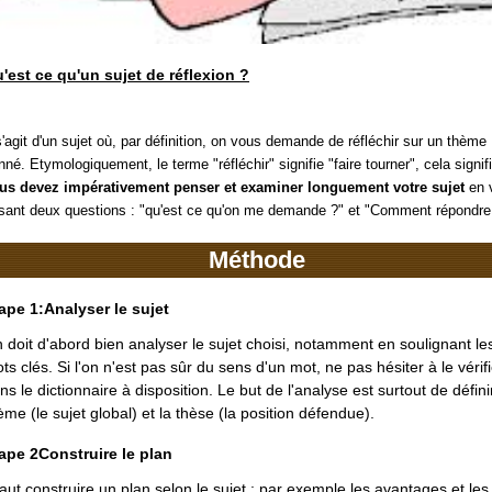
'est ce qu'un sujet de réflexion ?
 s'agit d'un sujet où, par définition, on vous demande de réfléchir sur un thème
nné. Etymologiquement, le terme "réfléchir" signifie "faire tourner", cela signif
us devez impérativement penser et examiner longuement votre sujet
en 
sant deux questions : "qu'est ce qu'on me demande ?" et "Comment répondre
Méthode
ape 1:
Analyser le sujet
 doit d'abord bien analyser le sujet choisi, notamment en soulignant le
ts clés. Si l'on n'est pas sûr du sens d'un mot, ne pas hésiter à le vérifi
ns le dictionnaire à disposition. Le but de l'analyse est surtout de défini
ème (le sujet global) et la thèse (la position défendue).
ape 2
Construire le plan
 faut construire un plan selon le sujet : par exemple les avantages et les