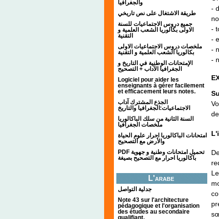
والجغرافيا
- 
طريقة الاشتغال على نص تاريخي
no
جميع دروس الاجتماعيات للسنة
- 
الاولى بكالوريا الشعب العلمية و
التقنية
- 
ملخصات دروس الاجتماعيات الاولى
- 
بكالوريا الشعب العلمية و التقنية
- 
الإمتحانات الوطنية في التاريخ و
الجغرافيا الآداب + التصحيح
E
Logiciel pour aider les
enseignants à gérer facilement
et efficacement leurs notes.
Su
الجذع المشترك آداب
Vo
الاجتماعيات:الجغرافيا والتاريخ
de
السنة الثانية من سلك الباكالوريا
ملخصات الجغرافيا
L'
امتحانات الباكالوريا احرار علوم الحياة
والأرض مع التصحيح
De
PDF تحميل امتحانات وطنية و جهوية
باكالوريا احرار مع التصحيح بصيغة
re
Le
L'arabe
mo
جدلية التواصل
co
Note 43 sur l'architecture
pr
pédagogique et l'organisation
des études au secondaire
sœ
qualifiant.