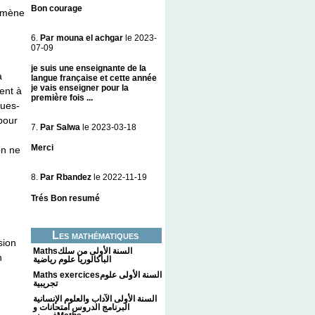
Bon courage
nomène
6.
Par mouna el achgar
le 2023-
07-09
je suis une enseignante de la
a
langue française et cette année
je vais enseigner pour la
ent à
première fois ...
ques-
pour
7.
Par Salwa
le 2023-03-18
Merci
on ne
8.
Par Rbandez
le 2022-11-19
Trés Bon resumé
Les mathématiques
sion
Mathsالسنة الأولى من سلك
n
الباكالوريا علوم رياضية
Maths exercicesالسنة الأولى علوم
تجريبية
السنة الأولى الآداب والعلوم الإنسانية
البرنامج الدروس امتحانات و