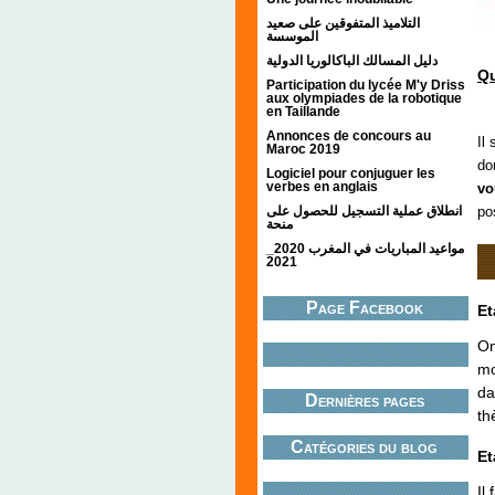
التلاميذ المتفوقين على صعيد
الموسسة
دليل المسالك الباكالوريا الدولية
Qu
Participation du lycée M'y Driss
aux olympiades de la robotique
en Taillande
Annonces de concours au
Il
Maroc 2019
do
Logiciel pour conjuguer les
verbes en anglais
vo
انطلاق عملية التسجيل للحصول على
po
منحة
مواعيد المباريات في المغرب 2020_
2021
Page Facebook
Et
On
mo
da
Dernières pages
th
Catégories du blog
Et
Il