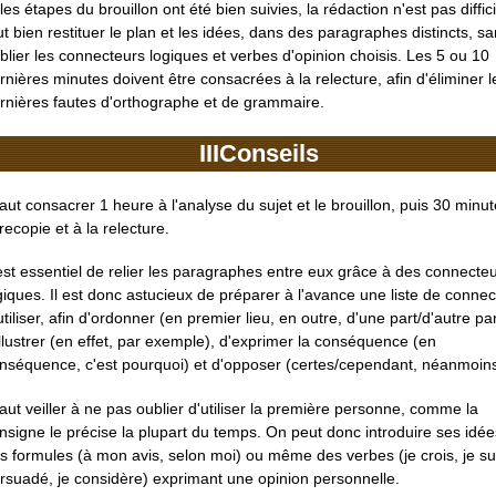
 les étapes du brouillon ont été bien suivies, la rédaction n'est pas difficil
ut bien restituer le plan et les idées, dans des paragraphes distincts, s
blier les connecteurs logiques et verbes d'opinion choisis. Les 5 ou 10
rnières minutes doivent être consacrées à la relecture, afin d'éliminer l
rnières fautes d'orthographe et de grammaire.
III
Conseils
 faut consacrer 1 heure à l'analyse du sujet et le brouillon, puis 30 minu
 recopie et à la relecture.
 est essentiel de relier les paragraphes entre eux grâce à des connecte
giques. Il est donc astucieux de préparer à l'avance une liste de conne
utiliser, afin d'ordonner (en premier lieu, en outre, d'une part/d'autre par
illustrer (en effet, par exemple), d'exprimer la conséquence (en
nséquence, c'est pourquoi) et d'opposer (certes/cependant, néanmoins
 faut veiller à ne pas oublier d'utiliser la première personne, comme la
nsigne le précise la plupart du temps. On peut donc introduire ses idée
s formules (à mon avis, selon moi) ou même des verbes (je crois, je su
rsuadé, je considère) exprimant une opinion personnelle.