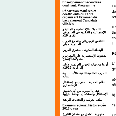
Enseignement Secondaire
qualifiant: Programme
Le
de
Répartition matières et
coefficients du cadre
re
organisant l’examen du
baccalauréat Candidats
officiels
Il
التحولات الإقتصادية و المالية و
th
الإجتماعية و الفكرية في العالم في
القرن 19م
co
التنافس الإمبريالي و اندلاع الحرب
l'h
العالمية الأولى
اليقظة الفكرية بالمشرق العربي
Ré
الضغوط الإستعمارية على المغرب و
محاولات الإصلاح
L'
أوربا من نهاية الحرب العالمية الأولى
إلى أزمة 1929م
gé
<الحرب العالمية الثانية <الأسباب و
النتائج
a)
نظام الحماية بالمغرب و الإستغلال
ré
الإستعماري
نضال المغرب من أجل تحقيق
الإستقلال و استكمال الوحدة الترابية
b)
ملف العولمة و التحديات الراهنة
c)
Examen régional:histoire-géo
2013-casa
منهجية التعامل مع امتحان التاريخ
On