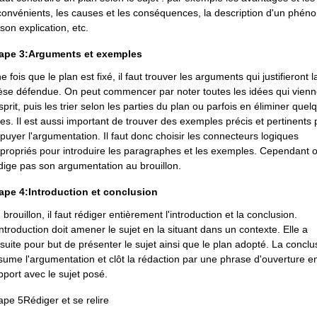
convénients, les causes et les conséquences, la description d'un phé
 son explication, etc.
ape 3:
Arguments et exemples
e fois que le plan est fixé, il faut trouver les arguments qui justifieront l
èse défendue. On peut commencer par noter toutes les idées qui vienn
esprit, puis les trier selon les parties du plan ou parfois en éliminer quel
es. Il est aussi important de trouver des exemples précis et pertinents 
puyer l'argumentation. Il faut donc choisir les connecteurs logiques
propriés pour introduire les paragraphes et les exemples. Cependant 
dige pas son argumentation au brouillon.
ape 4:
Introduction et conclusion
 brouillon, il faut rédiger entièrement l'introduction et la conclusion.
introduction doit amener le sujet en la situant dans un contexte. Elle a
suite pour but de présenter le sujet ainsi que le plan adopté. La conclu
sume l'argumentation et clôt la rédaction par une phrase d'ouverture e
pport avec le sujet posé.
ape 5
Rédiger et se relire