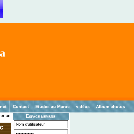
sa
 net
Contact
Etudes au Maroc
vidéos
Album photos
er un
Espace membre
ec