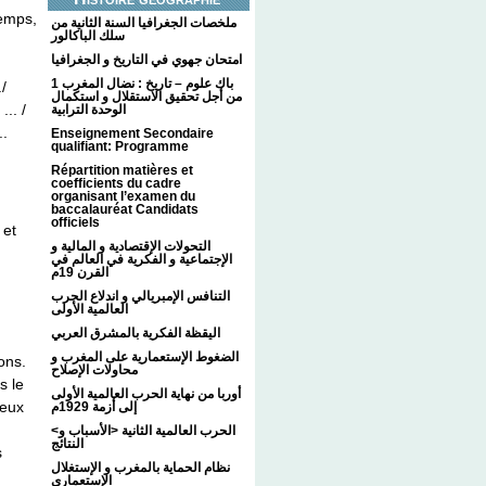
temps,
ملخصات الجغرافيا السنة الثانية من
سلك الباكالور
امتحان جهوي في التاريخ و الجغرافيا
1 باك علوم – تاريخ : نضال المغرب
/
من أجل تحقيق الاستقلال و استكمال
.. /
الوحدة الترابية
..
Enseignement Secondaire
qualifiant: Programme
Répartition matières et
coefficients du cadre
organisant l’examen du
baccalauréat Candidats
officiels
 et
التحولات الإقتصادية و المالية و
الإجتماعية و الفكرية في العالم في
القرن 19م
التنافس الإمبريالي و اندلاع الحرب
العالمية الأولى
اليقظة الفكرية بالمشرق العربي
الضغوط الإستعمارية على المغرب و
ons.
محاولات الإصلاح
s le
أوربا من نهاية الحرب العالمية الأولى
reux
إلى أزمة 1929م
<الحرب العالمية الثانية <الأسباب و
النتائج
s
نظام الحماية بالمغرب و الإستغلال
الإستعماري