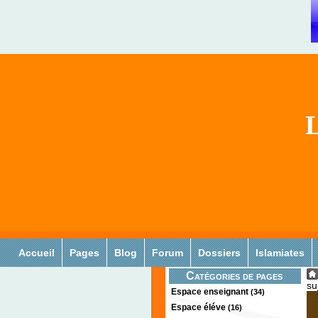
L
Accueil
Pages
Blog
Forum
Dossiers
Islamiates
Catégories de pages
su
Espace enseignant
(34)
Espace éléve
(16)