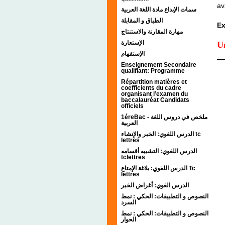
av
سمات الإبداع مادة اللغة العربية
الطباق و المقابلة
Ex
مهارة المقارنة والاستنتاج
الإستعارة
Un
الإستفهام
Enseignement Secondaire
qualifiant: Programme
Répartition matières et
coefficients du cadre
organisant l’examen du
baccalauréat Candidats
officiels
1éreBac - ملخص في دروس اللغة
العربية
الدرس اللغوي: الخبر والإنشاء tc
lettres
الدرس اللغوي: التشبيه أقسامه
tclettres
الدرس اللغوي: بلاغة الإمتاع Tc
lettres
الدرس الغوي: أغراض الخبر
النصوص و التطبيقات: الحكي : نمط
السرد
النصوص و التطبيقات: الحكي : نمط
الحوار