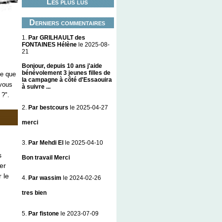
Les plus lus
Derniers commentaires
1.
Par GRILHAULT des
FONTAINES Hélène
le 2025-08-
21
Bonjour, depuis 10 ans j'aide
bénévolement 3 jeunes filles de
ie que
la campagne à côté d'Essaouira
vous
à suivre ...
 ?".
2.
Par bestcours
le 2025-04-27
merci
3.
Par Mehdi El
le 2025-04-10
s
Bon travail Merci
er
r le
4.
Par wassim
le 2024-02-26
tres bien
5.
Par fistone
le 2023-07-09