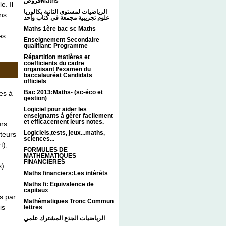
فروضMaths
e. Il
الرياضيات لمستوى الثانية بكالوريا
ans
علوم تجريبية مجمعة في كتاب واحد
Maths 1ère bac sc Maths
es
Enseignement Secondaire
qualifiant: Programme
Répartition matières et
coefficients du cadre
organisant l’examen du
baccalauréat Candidats
officiels
Bac 2013:Maths- (sc-éco et
tes à
gestion)
Logiciel pour aider les
enseignants à gérer facilement
et efficacement leurs notes.
urs
Logiciels,tests, jeux...maths,
cteurs
sciences...
t),
FORMULES DE
MATHEMATIQUES
FINANCIERES
).
Maths financiers:Les intérêts
Maths fi: Equivalence de
capitaux
s par
Mathématiques Tronc Commun
is
lettres
الرياضيات الجذع المشترك علمي