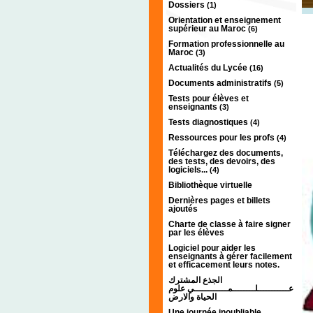
Dossiers
(1)
Orientation et enseignement
supérieur au Maroc
(6)
Formation professionnelle au
Maroc
(3)
Actualités du Lycée
(16)
Documents administratifs
(5)
Tests pour élèves et
enseignants
(3)
Tests diagnostiques
(4)
Ressources pour les profs
(4)
Téléchargez des documents,
des tests, des devoirs, des
logiciels...
(4)
Bibliothèque virtuelle
Dernières pages et billets
ajoutés
Charte de classe à faire signer
par les élèves
Logiciel pour aider les
enseignants à gérer facilement
et efficacement leurs notes.
الجذع المشترك
عـــــــــــلــــــــمــــــــــــي علوم
الحياة والارض
Une journée inoubliable