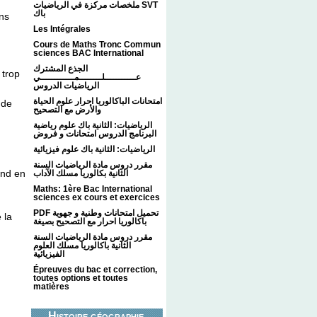
ملخصات مركزة في الرياضيات SVT
باك
ins
Les Intégrales
Cours de Maths Tronc Commun
sciences BAC International
الجذع المشترك
 trop
عـــــــــــلــــــــمــــــــــــي
الرياضيات الدروس
امتحانات الباكالوريا احرار علوم الحياة
 de
والأرض مع التصحيح
الرياضيات: الثانية باك علوم رياضية
البرنامج الدروس امتحانات و فروض
الرياضيات: الثانية باك علوم فيزيائية
مقرر دروس مادة الرياضيات السنة
end en
الثانية بكالوريا مسلك الآداب
Maths: 1ère Bac International
sciences ex cours et exercices
PDF تحميل امتحانات وطنية و جهوية
 la
باكالوريا احرار مع التصحيح بصيغة
مقرر دروس مادة الرياضيات السنة
الثانية باكالوريا مسلك العلوم
الفيزيائية
Épreuves du bac et correction,
toutes options et toutes
matières
Histoire géographie