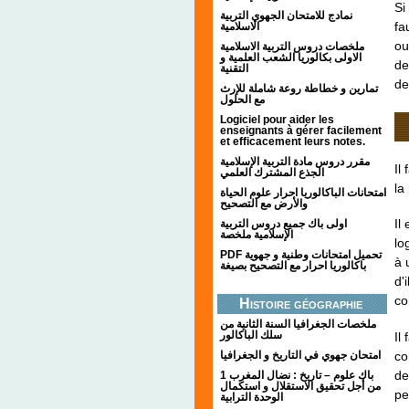
Si
نمادج للامتحان الجهوي التربية
fa
الاسلامية
ou
ملخصات دروس التربية الاسلامية
الاولى بكالوريا الشعب العلمية و
de
التقنية
de
تمارين و خطاطة روعة شاملة للإرث
مع الحلول
Logiciel pour aider les
enseignants à gérer facilement
et efficacement leurs notes.
مقرر دروس مادة التربية الإسلامية
Il
الجذع المشترك العلمي
la
امتحانات الباكالوريا احرار علوم الحياة
والأرض مع التصحيح
Il
اولى باك جميع دروس التربية
الإسلامية ملخصة
lo
PDF تحميل امتحانات وطنية و جهوية
à 
باكالوريا احرار مع التصحيح بصيغة
d'
co
Histoire géographie
ملخصات الجغرافيا السنة الثانية من
سلك الباكالور
Il
co
امتحان جهوي في التاريخ و الجغرافيا
de
1 باك علوم – تاريخ : نضال المغرب
من أجل تحقيق الاستقلال و استكمال
pe
الوحدة الترابية