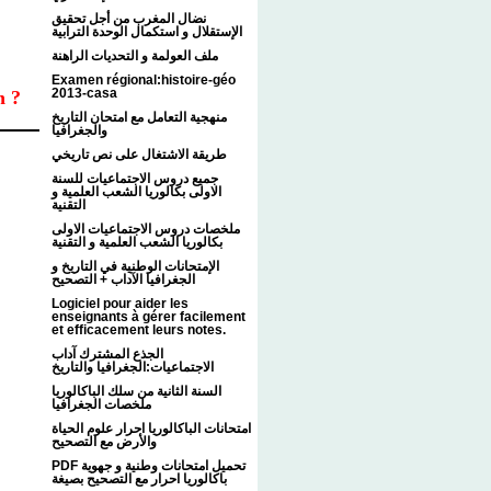
نضال المغرب من أجل تحقيق
الإستقلال و استكمال الوحدة الترابية
ملف العولمة و التحديات الراهنة
Examen régional:histoire-géo
2013-casa
n ?
منهجية التعامل مع امتحان التاريخ
والجغرافيا
طريقة الاشتغال على نص تاريخي
جميع دروس الاجتماعيات للسنة
الاولى بكالوريا الشعب العلمية و
التقنية
ملخصات دروس الاجتماعيات الاولى
بكالوريا الشعب العلمية و التقنية
الإمتحانات الوطنية في التاريخ و
الجغرافيا الآداب + التصحيح
Logiciel pour aider les
enseignants à gérer facilement
et efficacement leurs notes.
الجذع المشترك آداب
الاجتماعيات:الجغرافيا والتاريخ
السنة الثانية من سلك الباكالوريا
ملخصات الجغرافيا
امتحانات الباكالوريا احرار علوم الحياة
والأرض مع التصحيح
PDF تحميل امتحانات وطنية و جهوية
باكالوريا احرار مع التصحيح بصيغة