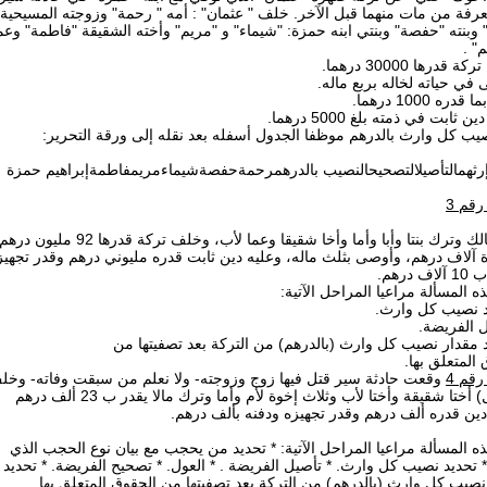
رفة من مات منهما قبل الآخر. خلف " عثمان" : أمه " رحمة" وزوجته المسيحية
وبنته "حفصة" وبنتي ابنه حمزة: "شيماء" و "مريم" وأخته الشقيقة "فاطمة" وعمه
"هيم
*  قدرها 30000 درهما
* في حياته لخاله بربع ماله
* ره 1000 درهما
*  ثابت في ذمته بلغ 5000 درهما
صيب كل وارث بالدرهم موظفا الجدول أسفله بعد نقله إلى ورقة التحرير
إرثهمالتأصيلالتصحيحالنصيب بالدرهمرحمةحفصةشيماءمريمفاطمةإبراهيم حمزة
رقم 3
هلك هالك وترك بنتا وأبا وأما وأخا شقيقا وعما لأب، وخلف تركة قدرها 92 مليون دره
آلاف درهم، وأوصى بثلث ماله، وعليه دين ثابت قدره مليوني درهم وقدر تجهيز
ف درهم
ذه المسألة مراعيا المراحل الآتية
*  نصيب كل وارث
*  الفريضة
* مقدار نصيب كل وارث (بالدرهم) من التركة بعد تصفيتها من
 المتعلق بها
رقم 4
وقعت حادثة سير قتل فيها زوج وزوجته- ولا نعلم من سبقت وفاته- وخل
(الرجل) أختا شقيقة وأختا لأب وثلاث إخوة لأم وأما وترك مالا يقدر ب 23 ألف درهم
 دين قدره ألف درهم وقدر تجهيزه ودفنه بألف درهم
ذه المسألة مراعيا المراحل الآتية: * تحديد من يحجب مع بيان نوع الحجب الذي
* تحديد نصيب كل وارث. * تأصيل الفريضة . * العول. * تصحيح الفريضة. * تحديد
 نصيب كل وارث (بالدرهم) من التركة بعد تصفيتها من الحقوق المتعلق بها