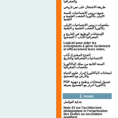
والجغرافيا
طريقة الاشتغال على نص تاريخي
جميع دروس الاجتماعيات للسنة
الاولى بكالوريا الشعب العلمية و
التقنية
ملخصات دروس الاجتماعيات الاولى
بكالوريا الشعب العلمية و التقنية
الإمتحانات الوطنية في التاريخ و
الجغرافيا الآداب + التصحيح
Logiciel pour aider les
enseignants à gérer facilement
et efficacement leurs notes.
الجذع المشترك آداب
الاجتماعيات:الجغرافيا والتاريخ
السنة الثانية من سلك الباكالوريا
ملخصات الجغرافيا
امتحانات الباكالوريا احرار علوم الحياة
والأرض مع التصحيح
PDF تحميل امتحانات وطنية و جهوية
باكالوريا احرار مع التصحيح بصيغة
L'arabe
جدلية التواصل
Note 43 sur l'architecture
pédagogique et l'organisation
des études au secondaire
qualifiant.