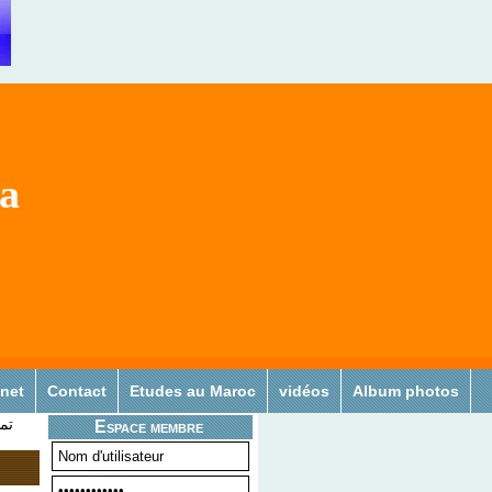
sa
 net
Contact
Etudes au Maroc
vidéos
Album photos
تم
Espace membre