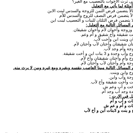
- لة لما يأتي مع التعليل
- مسائل التالية مع التعليل‏:‏
- مسائل التالية مبينا العاصب بنفسه وبغيره ومع غيره ومن لا
يرث منه‏.‏
- ل في الإرت