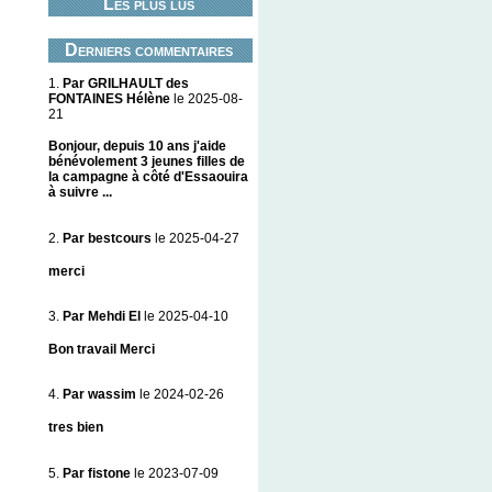
Les plus lus
Derniers commentaires
1.
Par GRILHAULT des
FONTAINES Hélène
le 2025-08-
21
Bonjour, depuis 10 ans j'aide
bénévolement 3 jeunes filles de
la campagne à côté d'Essaouira
à suivre ...
2.
Par bestcours
le 2025-04-27
merci
3.
Par Mehdi El
le 2025-04-10
Bon travail Merci
4.
Par wassim
le 2024-02-26
tres bien
5.
Par fistone
le 2023-07-09