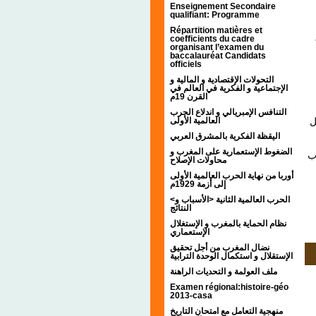
Enseignement Secondaire
qualifiant: Programme
Répartition matières et
coefficients du cadre
organisant l’examen du
baccalauréat Candidats
officiels
التحولات الإقتصادية و المالية و
الإجتماعية و الفكرية في العالم في
القرن 19م
التنافس الإمبريالي و اندلاع الحرب
*
العالمية الأولى
اليقظة الفكرية بالمشرق العربي
الضغوط الإستعمارية على المغرب و
7
محاولات الإصلاح
أوربا من نهاية الحرب العالمية الأولى
إلى أزمة 1929م
<الحرب العالمية الثانية <الأسباب و
النتائج
نظام الحماية بالمغرب و الإستغلال
الإستعماري
نضال المغرب من أجل تحقيق
الإستقلال و استكمال الوحدة الترابية
ملف العولمة و التحديات الراهنة
Examen régional:histoire-géo
2013-casa
منهجية التعامل مع امتحان التاريخ