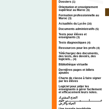
Dossiers
(1)
Orientation et enseignement
supérieur au Maroc
(6)
Formation professionnelle au
Maroc
(3)
Actualités du Lycée
(16)
Documents administratifs
(5)
Tests pour élèves et
enseignants
(3)
Tests diagnostiques
(4)
Ressources pour les profs
(4)
Téléchargez des documents,
des tests, des devoirs, des
logiciels...
(4)
Bibliothèque virtuelle
Dernières pages et billets
ajoutés
Charte de classe à faire signer
par les élèves
Logiciel pour aider les
enseignants à gérer facilement
et efficacement leurs notes.
الجذع المشترك
عـــــــــــلــــــــمــــــــــــي علوم
الحياة والارض
Une journée inoubliable