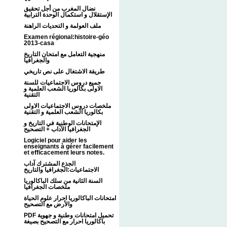
نضال المغرب من أجل تحقيق
الإستقلال و استكمال الوحدة الترابية
ملف العولمة و التحديات الراهنة
Examen régional:histoire-géo
2013-casa
منهجية التعامل مع امتحان التاريخ
والجغرافيا
طريقة الاشتغال على نص تاريخي
جميع دروس الاجتماعيات للسنة
الاولى بكالوريا الشعب العلمية و
التقنية
ملخصات دروس الاجتماعيات الاولى
بكالوريا الشعب العلمية و التقنية
الإمتحانات الوطنية في التاريخ و
الجغرافيا الآداب + التصحيح
Logiciel pour aider les
enseignants à gérer facilement
et efficacement leurs notes.
الجذع المشترك آداب
الاجتماعيات:الجغرافيا والتاريخ
السنة الثانية من سلك الباكالوريا
ملخصات الجغرافيا
امتحانات الباكالوريا احرار علوم الحياة
والأرض مع التصحيح
PDF تحميل امتحانات وطنية و جهوية
باكالوريا احرار مع التصحيح بصيغة