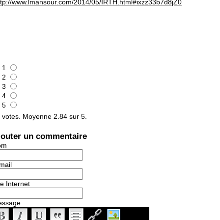
ttp://www.lmansour.com/2014/05/IRTH.html#ixzz33b7d8jZ0
1
2
3
4
5
votes. Moyenne
2.84
sur 5.
jouter un commentaire
om
mail
te Internet
essage