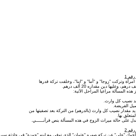
رقم 1
امرأة وتركت "زوجا" و "أما" و "ابنا"، وخلفت تركة قدرها
ديد نصيب كل وارث
صيل الفريضة
يد مقدار نصيب كل وارث (بالدرهم) من التركة بعد تصفيتها من
لمتعلق بها
2
 رقم
خوك "علي" عن تركة صهره "عثمان" الذي توفي مع ابنه "حمزة" في حادثة سير