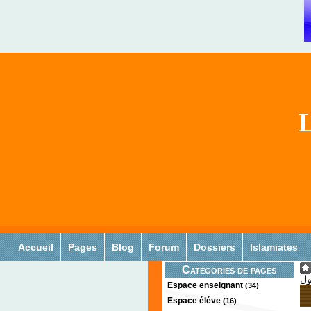
L
Accueil
Pages
Blog
Forum
Dossiers
Islamiates
Catégories de pages
ول
Espace enseignant
(34)
Espace éléve
(16)