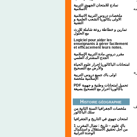
نمادج للامتحان الجهوي التربية
"
الاسلامية
ملخصات دروس التربية الاسلامية
الاولى بكالوريا الشعب العلمية و
التقنية
تمارين و خطاطة روعة شاملة للإرث
مع الحلول
Logiciel pour aider les
enseignants à gérer facilement
et efficacement leurs notes.
مقرر دروس مادة التربية الإسلامية
الجذع المشترك العلمي
امتحانات الباكالوريا احرار علوم الحياة
م
والأرض مع التصحيح
ه
اولى باك جميع دروس التربية
الإسلامية ملخصة
PDF تحميل امتحانات وطنية و جهوية
باكالوريا احرار مع التصحيح بصيغة
Histoire géographie
ف
ملخصات الجغرافيا السنة الثانية من
سلك الباكالور
امتحان جهوي في التاريخ و الجغرافيا
1 باك علوم – تاريخ : نضال المغرب
من أجل تحقيق الاستقلال و استكمال
الوحدة الترابية