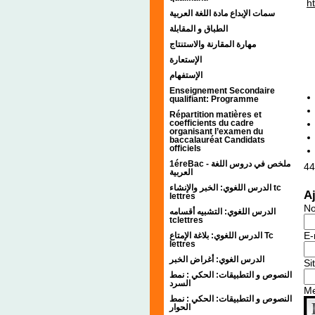
h
سمات الإبداع مادة اللغة العربية
الطباق و المقابلة
مهارة المقارنة والاستنتاج
الإستعارة
الإستفهام
Enseignement Secondaire
qualifiant: Programme
Répartition matières et
coefficients du cadre
organisant l’examen du
baccalauréat Candidats
officiels
1éreBac - ملخص في دروس اللغة
44
العربية
الدرس اللغوي: الخبر والإنشاء tc
A
lettres
N
الدرس اللغوي: التشبيه أقسامه
tclettres
E-
الدرس اللغوي: بلاغة الإمتاع Tc
lettres
الدرس الغوي: أغراض الخبر
Si
النصوص و التطبيقات: الحكي : نمط
السرد
M
النصوص و التطبيقات: الحكي : نمط
الحوار