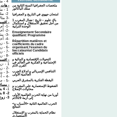
4 - متى ترث الأخوات بالتعصيب مع الغير‏؟
هات أمث
ملخصات الجغرافيا السنة الثانية من
سلك الباكالور
1 - مثالاً يتضمن فرض الثمن للزوجة والسدس لبنت الابن
2- مثالاً يتضمن فرض النصف للزوج والسدس للأم
امتحان جهوي في التاريخ و الجغرافيا
-3 مثالا يتضمن فرض الثلثان للبنات و التعصيب لبنت ابن
1 باك علوم – تاريخ : نضال المغرب
اقسم ال
من أجل تحقيق الاستقلال و استكمال
-1- أم وزوجة وأخوان لأم وأخوان شقيقان‏.‏
الوحدة الترابية
-2- أخت شقيقة وأخ شقيق و أم وعم‏.‏
Enseignement Secondaire
-3- بنتان وبنت ابن وأخت لأب‏.‏
qualifiant: Programme
-4- أختان شقيقتان وأختان لأب وأختان لأم‏.‏
Répartition matières et
-5 - زوجة وأم وجد‏ لأب.
coefficients du cadre
-6 - زوج وأب وجدة و 3 بنات ابن و أخت شقيقة.
organisant l’examen du
baccalauréat Candidats
-7 - زوج وأم وأختان شقيقتان وأخ لأم‏.‏
officiels
-8 - زوجة وأم وأختان لأب وأختان لأم‏.‏
اقسم ال
التحولات الإقتصادية و المالية و
الإجتماعية و الفكرية في العالم في
1 - -زوج وابن وبنت‏.‏
القرن 19م
-2 - زوجة وأب وابن‏.‏
التنافس الإمبريالي و اندلاع الحرب
-3 - بنت وأخت شقيقة وأخ لأب‏.‏
العالمية الأولى
-4 – أخت و أب وعم ش‏.‏
-5 - جدة وجد أب وجد أم‏.‏
اليقظة الفكرية بالمشرق العربي
مسائ :
الضغوط الإستعمارية على المغرب و
- 4 بنات و أب و أم
1
محاولات الإصلاح
2- 8 بنات و أم و عم ش
أوربا من نهاية الحرب العالمية الأولى
3- زوج و بنت و 3بنات ابن و أخ لأب
إلى أزمة 1929م
<الحرب العالمية الثانية <الأسباب و
النتائج
نظام الحماية بالمغرب و الإستغلال
الإستعماري