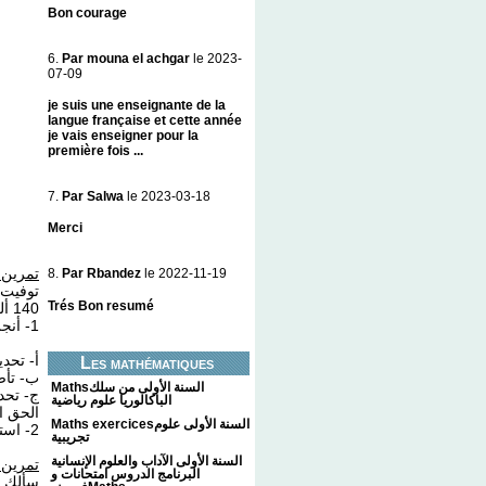
Bon courage
6.
Par mouna el achgar
le 2023-
07-09
je suis une enseignante de la
langue française et cette année
je vais enseigner pour la
première fois ...
7.
Par Salwa
le 2023-03-18
Merci
تمرين 
8.
Par Rbandez
le 2022-11-19
توفيت 
Trés Bon resumé
140 ألف درهم، وعليها دين مقداره 20 ألف درهم.
1- أنجز هذه المسألة مراعيا المراحل الآتية:
أ- تح.
Les mathématiques
ب- تأ.
Mathsالسنة الأولى من سلك
ج- تحد
الباكالوريا علوم رياضية
الحق ا.
Maths exercicesالسنة الأولى علوم
2- استدل على حالة ميراث الزوج في هذه المسألة بنص قرآنــــــي.
تجريبية
السنة الأولى الآداب والعلوم الإنسانية
تمرين
البرنامج الدروس امتحانات و
سألك أ