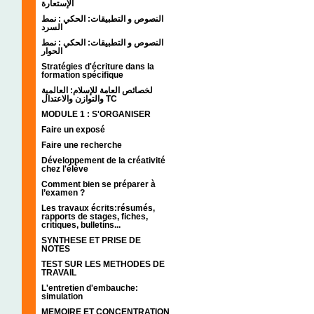
الإستعارة
النصوص و التطبيقات: الحكي : نمط
السرد
النصوص و التطبيقات: الحكي : نمط
الحوار
Stratégies d'écriture dans la
formation spécifique
لخصائص العامة للإسلام: العالمية
والتوازن والاعتدال TC
MODULE 1 : S'ORGANISER
Faire un exposé
Faire une recherche
Développement de la créativité
chez l'élève
Comment bien se préparer à
l’examen ?
Les travaux écrits:résumés,
rapports de stages, fiches,
critiques, bulletins...
SYNTHESE ET PRISE DE
NOTES
TEST SUR LES METHODES DE
TRAVAIL
L'entretien d'embauche:
simulation
MEMOIRE ET CONCENTRATION