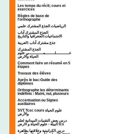
Les temps du récit; cours et
exercices
Règles de base de
l'orthographe
الرياضيات الجذع المشترك علمي
الجذع المشترك آداب
الاجتماعيات:الجغرافيا والتاريخ
جذع مشترك آداب :العربية
الجذع المشترك
عـــــــــــلــــــــمــــــــــــي علوم
الحياة والارض
Comment faire un résumé en 5
étapes
Travaux des élèves
Après le bac:Guide des
diplômes
Orthographe les déterminants
indéfinis : Maint, nul, plusieurs
Accentuation ou Signes
auxiliaires
SVT Tcsc cours علوم الحياة
والأرض
درس بعض التقنيات الميدانية لعلم
البيئة - علوم الحياة و الارض tcs
درس الكرانيتية وعلاقتها بظاهرة