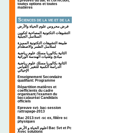
Épreuves du bac et correction,
toutes options et toutes
matières
Sciences de la vie et de la
terre
فرض محروس علوم الحياة والأرض
التشوهات التكتونیة المصاحبة لتكوین
السلاسل الجبلیة
طبيعة التشوهات التكتونية المميزة
لسلاسل الطمر والاصطدام
الثانية بكالوريا مسلك علوم رياضية
مبادئ وتقنيات الهندسة الوراثية
الثانية بكالوريا مسلك علوم رياضية
الدراسة الكمية للتغير :القياس
الإحيائي
Enseignement Secondaire
qualifiant: Programme
Répartition matières et
coefficients du cadre
organisant l’examen du
baccalauréat Candidats
officiels
Epreuve svt- bac-session
rattrapage-2013
Bac 2013:svt -sc ex, filière sc
physiques
اعلوم الحياة و الأرض Bac Svt et Pc
Avec solutions