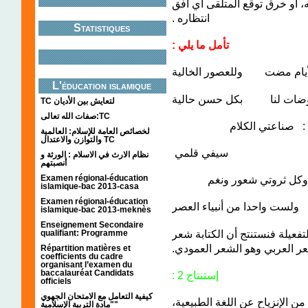
ه، أو خرق توقع المتلقى أي أفق
انتظاره .
Statistiques
تأمل ما يلي :
لأيام مضت وللعصور الخالية
L'éducation islamique
وضات لنا بكل حسن حالية
TC لتعايش بين الأديان
صفات الله تعالى:TC
توري : صناعتي الكلام
لخصائص العامة للإسلام: العالمية
والتوازن والاعتدال TC
يفي قلمي
نظام الارث في الاسلام : الورثة و
أنصبتهم
Examen régional-éducation
تي شعور ونغم
islamique-bac 2013-casa
Examen régional-éducation
ا من أنبياء العصر
islamique-bac 2013-meknès
Enseignement Secondaire
فعيلة فنستنتج أن الكتابة شعر
qualifiant: Programme
شعر العربي وهو الشعر العمودي
Répartition matières et
coefficients du cadre
organisant l’examen du
baccalauréat Candidats
إستنتاج 2 :
officiels
كيفية التعامل مع الامتحان الجهوي
ن الإنزياح عن اللغة الطبيعية
"مادة التربية الإسلامية"