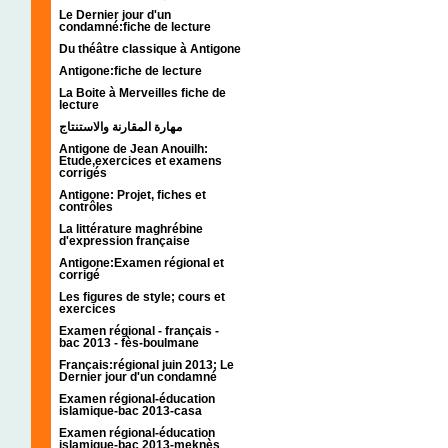
Le Dernier jour d'un
condamné:fiche de lecture
Du théâtre classique à Antigone
Antigone:fiche de lecture
La Boite à Merveilles fiche de
lecture
مهارة المقارنة والاستنتاج
Antigone de Jean Anouilh:
Etude,exercices et examens
corrigés
Antigone: Projet, fiches et
contrôles
La littérature maghrébine
d'expression française
Antigone:Examen régional et
corrigé
Les figures de style; cours et
exercices
Examen régional - français -
bac 2013 - fès-boulmane
Français:régional juin 2013; Le
Dernier jour d'un condamné
Examen régional-éducation
islamique-bac 2013-casa
Examen régional-éducation
islamique-bac 2013-meknès