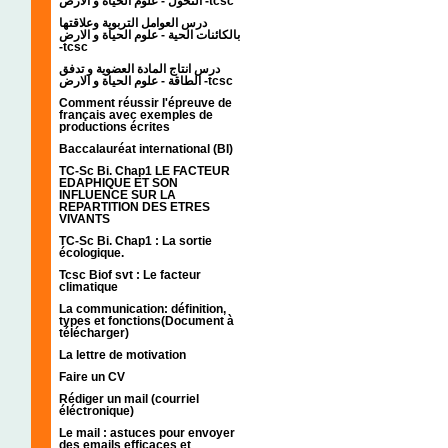
التحول - علوم الحياة و الارض -tcsc
درس العوامل التربوية وعلاقتها
بالكائنات الحية - علوم الحياة و الارض
-tcsc
درس انتاج المادة العضوية و تدفق
الطاقة - علوم الحياة و الارض -tcsc
Comment réussir l'épreuve de
français avec exemples de
productions écrites
Baccalauréat international (BI)
TC-Sc Bi. Chap1 LE FACTEUR
EDAPHIQUE ET SON
INFLUENCE SUR LA
REPARTITION DES ETRES
VIVANTS
TC-Sc Bi. Chap1 : La sortie
écologique.
Tcsc Biof svt : Le facteur
climatique
La communication: définition,
types et fonctions(Document à
télécharger)
La lettre de motivation
Faire un CV
Rédiger un mail (courriel
éléctronique)
Le mail : astuces pour envoyer
des emails efficaces et