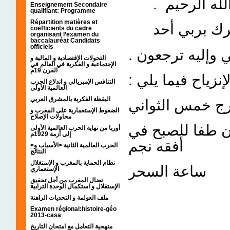
- الله الرحيم
Enseignement Secondaire
qualifiant: Programme
Répartition matières et
– شرك بربي أحد
coefficients du cadre
organisant l’examen du
baccalauréat Candidats
officiels
-  وإليه ترجعون
التحولات الإقتصادية و المالية و
الإجتماعية و الفكرية في العالم في
القرن 19م
- إنزياح فيما يلي
التنافس الإمبريالي و اندلاع الحرب
العالمية الأولى
اليقظة الفكرية بالمشرق العربي
* ج خمس الثواني
الضغوط الإستعمارية على المغرب و
محاولات الإصلاح
*فا للصبح في
أوربا من نهاية الحرب العالمية الأولى
إلى أزمة 1929م
أفقه نجم
<الحرب العالمية الثانية <الأسباب و
النتائج
نظام الحماية بالمغرب و الإستغلال
*اعة السحر
الإستعماري
نضال المغرب من أجل تحقيق
الإستقلال و استكمال الوحدة الترابية
ملف العولمة و التحديات الراهنة
Examen régional:histoire-géo
2013-casa
منهجية التعامل مع امتحان التاريخ