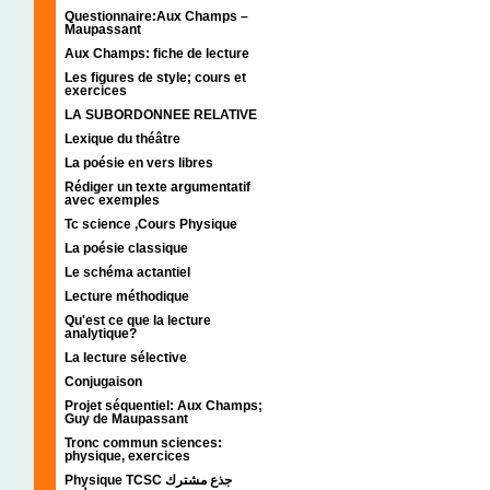
Questionnaire:Aux Champs –
Maupassant
Aux Champs: fiche de lecture
Les figures de style; cours et
exercices
LA SUBORDONNEE RELATIVE
Lexique du théâtre
La poésie en vers libres
Rédiger un texte argumentatif
avec exemples
Tc science ,Cours Physique
La poésie classique
Le schéma actantiel
Lecture méthodique
Qu'est ce que la lecture
analytique?
La lecture sélective
Conjugaison
Projet séquentiel: Aux Champs;
Guy de Maupassant
Tronc commun sciences:
physique, exercices
Physique TCSC جذع مشترك