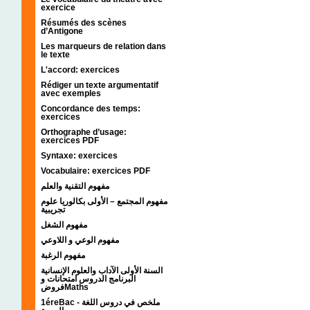
exercice
Résumés des scènes
d’Antigone
Les marqueurs de relation dans
le texte
L'accord: exercices
Rédiger un texte argumentatif
avec exemples
Concordance des temps:
exercices
Orthographe d’usage:
exercices PDF
Syntaxe: exercices
Vocabulaire: exercices PDF
مفهوم التقنية والعلم
مفهوم المجتمع – الأولى بكالوريا علوم
تجريبية
مفهوم الشغل
مفهوم الوعي و اللاوعي
مفهوم الرغبة
السنة الأولى الآداب والعلوم الإنسانية
البرنامج الدروس امتحانات و
فروضMaths
1éreBac - ملخص في دروس اللغة