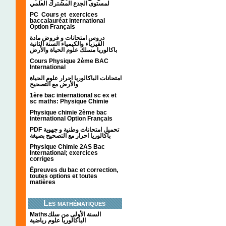
لمستوى الجدع المشترك العلمي
PC Cours et exercices
baccalauréat international
Option Français
دروس امتحانات و فروض مادة
الفيزياء والكيمياء السنة الثانية
باكالوريا مسلك علوم الحياة والأرض
Cours Physique 2ème BAC
International
امتحانات الباكالوريا احرار علوم الحياة
والأرض مع التصحيح
1ère bac international sc ex et
sc maths: Physique Chimie
Physique chimie 2ème bac
international Option Français
PDF تحميل امتحانات وطنية و جهوية
باكالوريا احرار مع التصحيح بصيغة
Physique Chimie 2AS Bac
International; exercices
corriges
Épreuves du bac et correction,
toutes options et toutes
matières
Les mathématiques
Mathsالسنة الأولى من سلك
الباكالوريا علوم رياضية