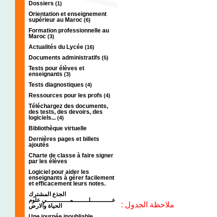
Dossiers
(1)
Orientation et enseignement
supérieur au Maroc
(6)
Formation professionnelle au
Maroc
(3)
Actualités du Lycée
(16)
Documents administratifs
(5)
Tests pour élèves et
enseignants
(3)
Tests diagnostiques
(4)
Ressources pour les profs
(4)
Téléchargez des documents,
des tests, des devoirs, des
logiciels...
(4)
Bibliothèque virtuelle
Dernières pages et billets
ajoutés
Charte de classe à faire signer
par les élèves
Logiciel pour aider les
enseignants à gérer facilement
et efficacement leurs notes.
الجذع المشترك
عـــــــــــلــــــــمــــــــــــي علوم
ملاحظة الجدول :
الحياة والارض
Une journée inoubliable