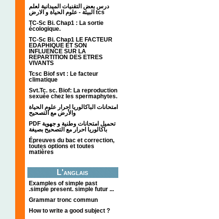
درس بعض التقنيات الميدانية لعلم
البيئة - علوم الحياة و الارض tcs
TC-Sc Bi. Chap1 : La sortie
écologique.
TC-Sc Bi. Chap1 LE FACTEUR
EDAPHIQUE ET SON
INFLUENCE SUR LA
REPARTITION DES ETRES
VIVANTS
Tcsc Biof svt : Le facteur
climatique
Svt.Tc. sc. Biof: La reproduction
sexuée chez les spermaphytes.
امتحانات الباكالوريا احرار علوم الحياة
والأرض مع التصحيح
PDF تحميل امتحانات وطنية و جهوية
باكالوريا احرار مع التصحيح بصيغة
Épreuves du bac et correction,
toutes options et toutes
matières
L'anglais
Examples of simple past
.simple present. simple futur ...
Grammar tronc commun
How to write a good subject ?