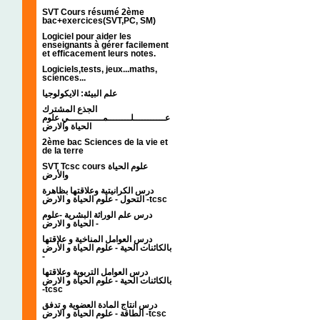
SVT Cours résumé 2ème
bac+exercices(SVT,PC, SM)
Logiciel pour aider les
enseignants à gérer facilement
et efficacement leurs notes.
Logiciels,tests, jeux...maths,
sciences...
علم البيئة: الايكولوجيا
الجذع المشترك
عـــــــــــلــــــــمــــــــــــي علوم
الحياة والارض
2ème bac Sciences de la vie et
de la terre
SVT Tcsc cours علوم الحياة
والأرض
درس الكرانيتية وعلاقتها بظاهرة
التحول - علوم الحياة و الارض -tcsc
درس علم الوراثة البشرية -علوم
الحياة و الارض -
درس العوامل المناخية و علاقتها
بالكائنات الحية - علوم الحياة و الأرض
-
درس العوامل التربوية وعلاقتها
بالكائنات الحية - علوم الحياة و الارض
-tcsc
درس انتاج المادة العضوية و تدفق
الطاقة - علوم الحياة و الارض -tcsc