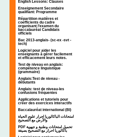
English Lessons: Clauses
Enseignement Secondaire
qualifiant: Programme
Répartition matières et
coefficients du cadre
organisant l’examen du
baccalauréat Candidats
officiels
Bac 2013-anglais- (sc-ex -svt -
tech)
Logiciel pour aider les
enseignants à gérer facilement
et efficacement leurs notes.
Test de niveau en anglais:
compétence linguistique
(grammaire)
Anglais:Test de niveau -
débutants
Anglais: test de niveau-les
confusions fréquentes
Applications et tutoriels pour
créer des exercices interactifs
Baccalauréat international (BI)
امتحانات الباكالوريا احرار علوم الحياة
والأرض مع التصحيح
PDF تحميل امتحانات وطنية و جهوية
باكالوريا احرار مع التصحيح بصيغة