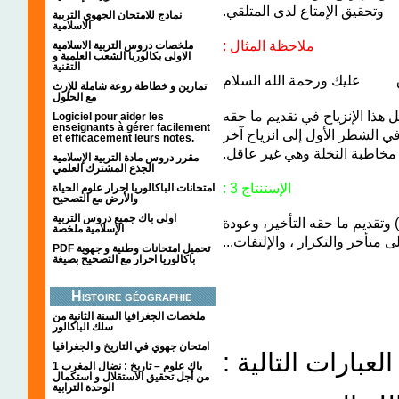
وتحقيق الإمتاع لدى المتلقي.
نمادج للامتحان الجهوي التربية
الاسلامية
ملاحظة المثال :
ملخصات دروس التربية الاسلامية
الاولى بكالوريا الشعب العلمية و
التقنية
- ق عليك ورحمة الله السلام
تمارين و خطاطة روعة شاملة للإرث
مع الحلول
هذا الإنزياح في تقديم ما حقه
Logiciel pour aider les
enseignants à gérer facilement
ي الشطر الأول إلى انزياح آخر
et efficacement leurs notes.
مخاطبة النخلة وهي غير عاقل
مقرر دروس مادة التربية الإسلامية
الجذع المشترك العلمي
الإستنتاج 3 :
امتحانات الباكالوريا احرار علوم الحياة
والأرض مع التصحيح
اولى باك جميع دروس التربية
) وتقديم ما حقه التأخير، وعودة
الإسلامية ملخصة
على متأخر والتكرار ، والإلتفات
PDF تحميل امتحانات وطنية و جهوية
باكالوريا احرار مع التصحيح بصيغة
Histoire géographie
ملخصات الجغرافيا السنة الثانية من
سلك الباكالور
امتحان جهوي في التاريخ و الجغرافيا
: لعبارات التالية
1 باك علوم – تاريخ : نضال المغرب
من أجل تحقيق الاستقلال و استكمال
الوحدة الترابية