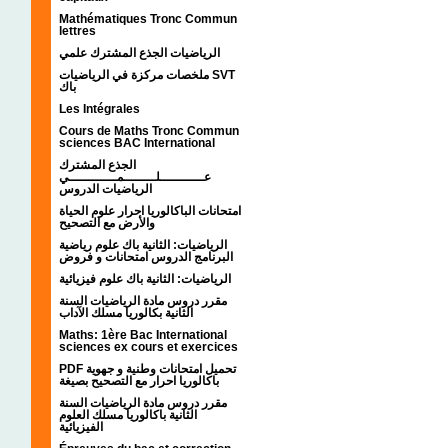
Mathématiques Tronc Commun
lettres
الرياضيات الجذع المشترك علمي
ملخصات مركزة في الرياضيات SVT
باك
Les Intégrales
Cours de Maths Tronc Commun
sciences BAC International
الجذع المشترك
عـــــــــــلــــــــمــــــــــــي
الرياضيات الدروس
امتحانات الباكالوريا احرار علوم الحياة
والأرض مع التصحيح
الرياضيات: الثانية باك علوم رياضية
البرنامج الدروس امتحانات و فروض
الرياضيات: الثانية باك علوم فيزيائية
مقرر دروس مادة الرياضيات السنة
الثانية بكالوريا مسلك الآداب
Maths: 1ère Bac International
sciences ex cours et exercices
PDF تحميل امتحانات وطنية و جهوية
باكالوريا احرار مع التصحيح بصيغة
مقرر دروس مادة الرياضيات السنة
الثانية باكالوريا مسلك العلوم
الفيزيائية