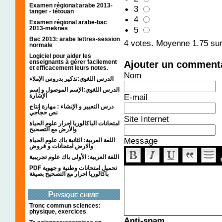
Examen régional:arabe 2013-
3
tanger - tétouan
4
Examen régional arabe-bac
2013-meknès
5
Bac 2013: arabe lettres-session
4
votes. Moyenne
1.75
sur
normale
Logiciel pour aider les
enseignants à gérer facilement
Ajouter un comment
et efficacement leurs notes.
Nom
الدرس اللغوي:تذكير بدروس الإملاء
الدرس اللغوي:الإسم الموصول و إسم
الإشارة
E-mail
درس التعبير و الإنشاء : مهارة إنتاج
نص حجاجي
Site Internet
امتحانات الباكالوريا احرار علوم الحياة
والأرض مع التصحيح
Message
اللغة العربية: الثانية باك علوم الحياة
والارض امتحانات و فروض
اللغة العربية: الأولى باك علوم تجريبية
PDF تحميل امتحانات وطنية و جهوية
باكالوريا احرار مع التصحيح بصيغة
Physique chimie
Tronc commun sciences:
physique, exercices
Anti-spam