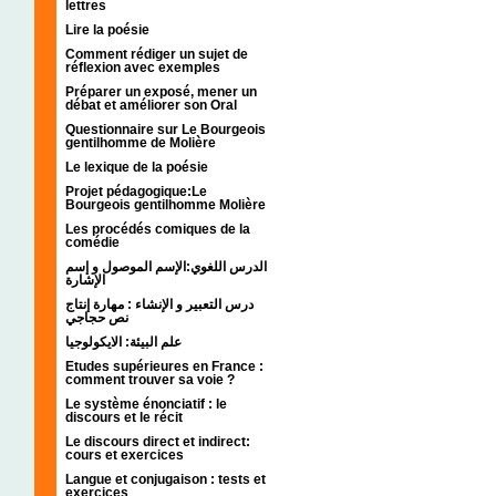
lettres
Lire la poésie
Comment rédiger un sujet de
réflexion avec exemples
Préparer un exposé, mener un
débat et améliorer son Oral
Questionnaire sur Le Bourgeois
gentilhomme de Molière
Le lexique de la poésie
Projet pédagogique:Le
Bourgeois gentilhomme Molière
Les procédés comiques de la
comédie
الدرس اللغوي:الإسم الموصول و إسم
الإشارة
درس التعبير و الإنشاء : مهارة إنتاج
نص حجاجي
علم البيئة: الايكولوجيا
Etudes supérieures en France :
comment trouver sa voie ?
Le système énonciatif : le
discours et le récit
Le discours direct et indirect:
cours et exercices
Langue et conjugaison : tests et
exercices