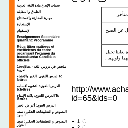
سمات الإبداع مادة اللغة العربية
الطباق و المقابلة
- تأخر
مهارة المقارنة والاستنتاج
الإستعارة
- ل عن الصبح
الإستفهام
Enseignement Secondaire
qualifiant: Programme
Répartition matières et
coefficients du cadre
- غايتا تحيل
organisant l’examen du
baccalauréat Candidats
هما ولونهما
officiels
1éreBac - ملخص في دروس اللغة
العربية
الدرس اللغوي: الخبر والإنشاء tc
lettres
الدرس اللغوي: التشبيه أقسامه
http://www.ach
tclettres
id=65&ids=0
الدرس اللغوي: بلاغة الإمتاع Tc
lettres
الدرس الغوي: أغراض الخبر
النصوص و التطبيقات: الحكي : نمط
السرد
1
النصوص و التطبيقات: الحكي : نمط
الحوار
2