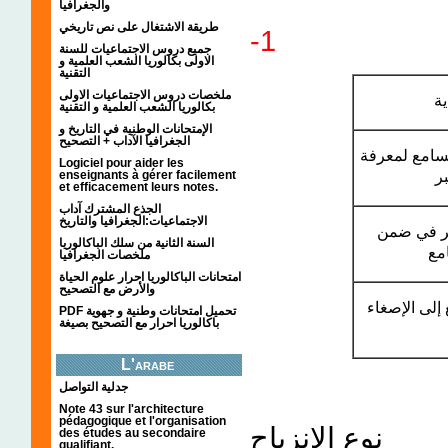
والجغرافيا
طريقة الاشتغال على نص تاريخي
1-
جميع دروس الاجتماعيات للسنة
الاولى بكالوريا الشعب العلمية و
التقنية
ملخصات دروس الاجتماعيات الاولى
ية
بكالوريا الشعب العلمية و التقنية
الإمتحانات الوطنية في التاريخ و
الجغرافيا الآداب + التصحيح
- امع لمعرفة
Logiciel pour aider les
enseignants à gérer facilement
بر
et efficacement leurs notes.
الجذع المشترك آداب
الاجتماعيات:الجغرافيا والتاريخ
-  في ضمن
السنة الثانية من سلك الباكالوريا
مع
ملخصات الجغرافيا
امتحانات الباكالوريا احرار علوم الحياة
والأرض مع التصحيح
إلى الإصغاء
PDF تحميل امتحانات وطنية و جهوية
باكالوريا احرار مع التصحيح بصيغة
L'arabe
جدلية التواصل
Note 43 sur l'architecture
pédagogique et l'organisation
نوع الإنزياح
des études au secondaire
qualifiant.