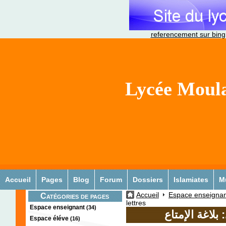
referencement sur bing
Lycée Moula
Accueil
Pages
Blog
Forum
Dossiers
Islamiates
M
Accueil
Espace enseignan
Catégories de pages
lettres
Espace enseignant
(34)
Espace éléve
(16)