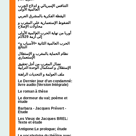
التنافس الإمبريالي و اندلاع الحرب
العالمية الأولى
اليقظة الفكرية بالمشرق العربي
الضغوط الإستعمارية على المغرب و
محاولات الإصلاح
أوربا من نهاية الحرب العالمية الأولى
إلى أزمة 1929م
<الحرب العالمية الثانية <الأسباب و
النتائج
نظام الحماية بالمغرب و الإستغلال
الإستعماري
نضال المغرب من أجل تحقيق
الإستقلال و استكمال الوحدة الترابية
ملف العولمة و التحديات الراهنة
Le Dernier jour d'un condamné:
livre audio (Version Intégrale)
Le roman à thèse
Le dormeur du val; poème et
étude
Barbara - Jacques Prévert -
Etude
Les Vieux de Jacques BREL:
Texte et étude
Antigone:Le prologue; étude
Le vocabulaire du théâtre avec