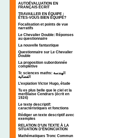
AUTOÉVALUATION EN
FRANÇAIS ÉCRIT
TRAVAILLER EN ÉQUIPE :
ÊTES-VOUS BIEN ÉQUIPÉ?
Focalisation et points de vue
narratifs
Le Chevalier Double: Réponses
au questionnaire
La nouvelle fantastique
Questionnaire sur Le Chevalier
Double
La proposition subordonnée
complétive
Tc sciences maths: الهندسة
الفضائية
L’expiation Victor Hugo, étude
Tu es plus belle que le ciel et la
merBlaise Cendrars (écrit en
1924)
Le texte descriptif:
caractéristiques et fonctions
Rédiger un texte descriptif avec
exemples
RELATION D’UN TEXTE À LA
SITUATION D’ÉNONCIATION
Mathématiques Tronc Commun