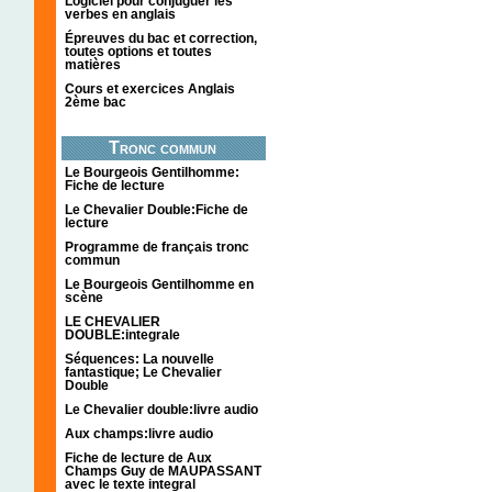
Logiciel pour conjuguer les
verbes en anglais
Épreuves du bac et correction,
toutes options et toutes
matières
Cours et exercices Anglais
2ème bac
Tronc commun
Le Bourgeois Gentilhomme:
Fiche de lecture
Le Chevalier Double:Fiche de
lecture
Programme de français tronc
commun
Le Bourgeois Gentilhomme en
scène
LE CHEVALIER
DOUBLE:integrale
Séquences: La nouvelle
fantastique; Le Chevalier
Double
Le Chevalier double:livre audio
Aux champs:livre audio
Fiche de lecture de Aux
Champs Guy de MAUPASSANT
avec le texte integral