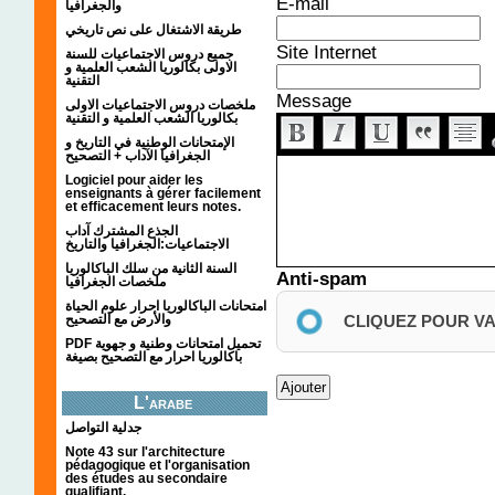
E-mail
والجغرافيا
طريقة الاشتغال على نص تاريخي
Site Internet
جميع دروس الاجتماعيات للسنة
الاولى بكالوريا الشعب العلمية و
التقنية
Message
ملخصات دروس الاجتماعيات الاولى
بكالوريا الشعب العلمية و التقنية
الإمتحانات الوطنية في التاريخ و
الجغرافيا الآداب + التصحيح
Logiciel pour aider les
enseignants à gérer facilement
et efficacement leurs notes.
الجذع المشترك آداب
الاجتماعيات:الجغرافيا والتاريخ
السنة الثانية من سلك الباكالوريا
Anti-spam
ملخصات الجغرافيا
امتحانات الباكالوريا احرار علوم الحياة
والأرض مع التصحيح
CLIQUEZ POUR V
PDF تحميل امتحانات وطنية و جهوية
باكالوريا احرار مع التصحيح بصيغة
L'arabe
جدلية التواصل
Note 43 sur l'architecture
pédagogique et l'organisation
des études au secondaire
qualifiant.