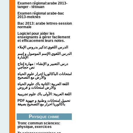
Examen régional:arabe 2013-
tanger - tétouan
Examen régional arabe-bac
2013-meknès
Bac 2013: arabe lettres-session
normale
Logiciel pour aider les
enseignants à gérer facilement
et efficacement leurs notes.
الدرس اللغوي:تذكير بدروس الإملاء
الدرس اللغوي:الإسم الموصول و إسم
الإشارة
درس التعبير و الإنشاء : مهارة إنتاج
نص حجاجي
امتحانات الباكالوريا احرار علوم الحياة
والأرض مع التصحيح
اللغة العربية: الثانية باك علوم الحياة
والارض امتحانات و فروض
اللغة العربية: الأولى باك علوم تجريبية
PDF تحميل امتحانات وطنية و جهوية
باكالوريا احرار مع التصحيح بصيغة
Physique chimie
Tronc commun sciences:
physique, exercices