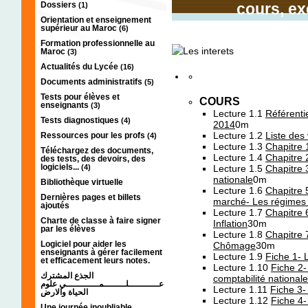
Dossiers
cours, ex
(1)
Orientation et enseignement
supérieur au Maroc
(6)
Formation professionnelle au
Maroc
(3)
Actualités du Lycée
(16)
Documents administratifs
(5)
Tests pour élèves et
COURS
enseignants
(3)
Lecture 1.1
Référenti
Tests diagnostiques
(4)
2014
0m
Lecture 1.2
Liste des
Ressources pour les profs
(4)
Lecture 1.3
Chapitre 
Téléchargez des documents,
Lecture 1.4
Chapitre 
des tests, des devoirs, des
logiciels...
(4)
Lecture 1.5
Chapitre 
nationale
0m
Bibliothèque virtuelle
Lecture 1.6
Chapitre 5
Dernières pages et billets
marché- Les régimes
ajoutés
Lecture 1.7
Chapitre 
Charte de classe à faire signer
Inflation
30m
par les élèves
Lecture 1.8
Chapitre 
Logiciel pour aider les
Chômage
30m
enseignants à gérer facilement
Lecture 1.9
Fiche 1- 
et efficacement leurs notes.
Lecture 1.10
Fiche 2-
الجذع المشترك
comptabilité nationale
عـــــــــــلــــــــمــــــــــــي علوم
Lecture 1.11
Fiche 3-
الحياة والارض
Lecture 1.12
Fiche 4- 
Une journée inoubliable