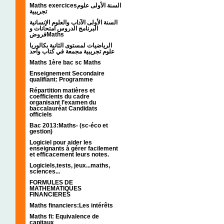
Maths exercicesالسنة الأولى علوم
تجريبية
السنة الأولى الآداب والعلوم الإنسانية
البرنامج الدروس امتحانات و
فروضMaths
الرياضيات لمستوى الثانية بكالوريا
علوم تجريبية مجمعة في كتاب واحد
Maths 1ère bac sc Maths
Enseignement Secondaire
qualifiant: Programme
Répartition matières et
coefficients du cadre
organisant l’examen du
baccalauréat Candidats
officiels
Bac 2013:Maths- (sc-éco et
gestion)
Logiciel pour aider les
enseignants à gérer facilement
et efficacement leurs notes.
Logiciels,tests, jeux...maths,
sciences...
FORMULES DE
MATHEMATIQUES
FINANCIERES
Maths financiers:Les intérêts
Maths fi: Equivalence de
capitaux