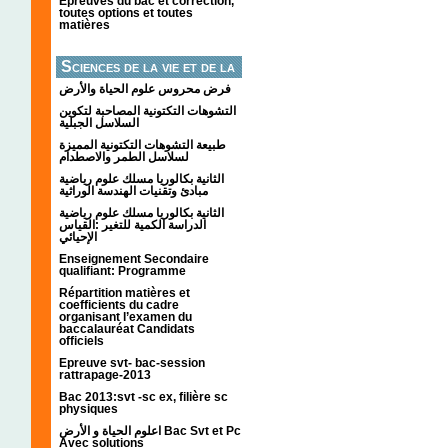
Épreuves du bac et correction,
toutes options et toutes
matières
Sciences de la vie et de la
terre
فرض محروس علوم الحياة والأرض
التشوهات التكتونیة المصاحبة لتكوین
السلاسل الجبلیة
طبيعة التشوهات التكتونية المميزة
لسلاسل الطمر والاصطدام
الثانية بكالوريا مسلك علوم رياضية
مبادئ وتقنيات الهندسة الوراثية
الثانية بكالوريا مسلك علوم رياضية
الدراسة الكمية للتغير :القياس
الإحيائي
Enseignement Secondaire
qualifiant: Programme
Répartition matières et
coefficients du cadre
organisant l’examen du
baccalauréat Candidats
officiels
Epreuve svt- bac-session
rattrapage-2013
Bac 2013:svt -sc ex, filière sc
physiques
اعلوم الحياة و الأرض Bac Svt et Pc
Avec solutions