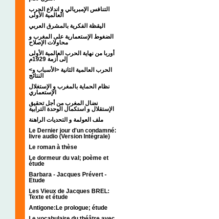
التنافس الإمبريالي و اندلاع الحرب
العالمية الأولى
اليقظة الفكرية بالمشرق العربي
الضغوط الإستعمارية على المغرب و
محاولات الإصلاح
أوربا من نهاية الحرب العالمية الأولى
إلى أزمة 1929م
<الحرب العالمية الثانية <الأسباب و
النتائج
نظام الحماية بالمغرب و الإستغلال
الإستعماري
نضال المغرب من أجل تحقيق
الإستقلال و استكمال الوحدة الترابية
ملف العولمة و التحديات الراهنة
Le Dernier jour d'un condamné:
livre audio (Version Intégrale)
Le roman à thèse
Le dormeur du val; poème et
étude
Barbara - Jacques Prévert -
Etude
Les Vieux de Jacques BREL:
Texte et étude
Antigone:Le prologue; étude
Le vocabulaire du théâtre avec