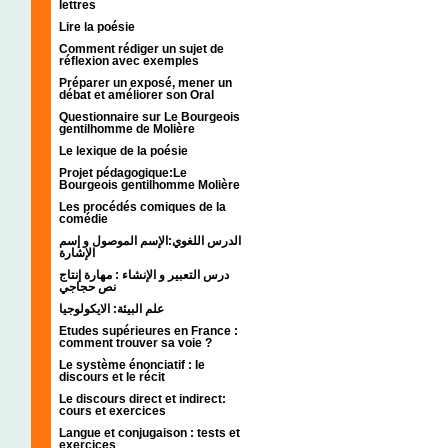
lettres
Lire la poésie
Comment rédiger un sujet de
réflexion avec exemples
Préparer un exposé, mener un
débat et améliorer son Oral
Questionnaire sur Le Bourgeois
gentilhomme de Molière
Le lexique de la poésie
Projet pédagogique:Le
Bourgeois gentilhomme Molière
Les procédés comiques de la
comédie
الدرس اللغوي:الإسم الموصول و إسم
الإشارة
درس التعبير و الإنشاء : مهارة إنتاج
نص حجاجي
علم البيئة: الايكولوجيا
Etudes supérieures en France :
comment trouver sa voie ?
Le système énonciatif : le
discours et le récit
Le discours direct et indirect:
cours et exercices
Langue et conjugaison : tests et
exercices