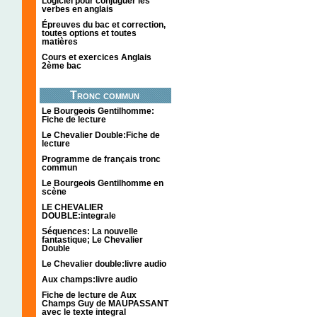
Logiciel pour conjuguer les
verbes en anglais
Épreuves du bac et correction,
toutes options et toutes
matières
Cours et exercices Anglais
2ème bac
Tronc commun
Le Bourgeois Gentilhomme:
Fiche de lecture
Le Chevalier Double:Fiche de
lecture
Programme de français tronc
commun
Le Bourgeois Gentilhomme en
scène
LE CHEVALIER
DOUBLE:integrale
Séquences: La nouvelle
fantastique; Le Chevalier
Double
Le Chevalier double:livre audio
Aux champs:livre audio
Fiche de lecture de Aux
Champs Guy de MAUPASSANT
avec le texte integral