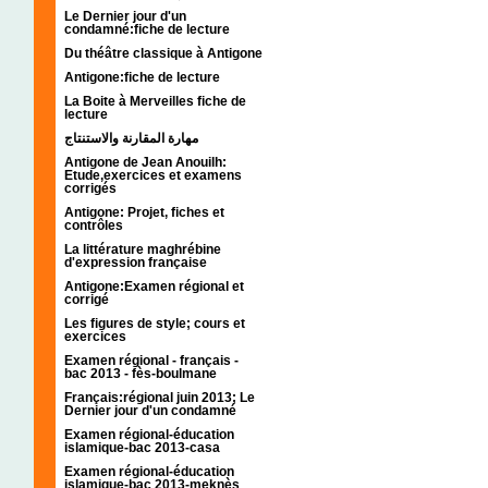
Le Dernier jour d'un
condamné:fiche de lecture
Du théâtre classique à Antigone
Antigone:fiche de lecture
La Boite à Merveilles fiche de
lecture
مهارة المقارنة والاستنتاج
Antigone de Jean Anouilh:
Etude,exercices et examens
corrigés
Antigone: Projet, fiches et
contrôles
La littérature maghrébine
d'expression française
Antigone:Examen régional et
corrigé
Les figures de style; cours et
exercices
Examen régional - français -
bac 2013 - fès-boulmane
Français:régional juin 2013; Le
Dernier jour d'un condamné
Examen régional-éducation
islamique-bac 2013-casa
Examen régional-éducation
islamique-bac 2013-meknès