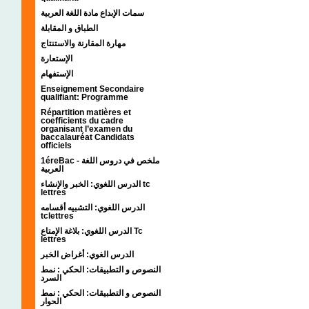
سمات الإبداع مادة اللغة العربية
الطباق و المقابلة
مهارة المقارنة والاستنتاج
الإستعارة
الإستفهام
Enseignement Secondaire
qualifiant: Programme
Répartition matières et
coefficients du cadre
organisant l’examen du
baccalauréat Candidats
officiels
1éreBac - ملخص في دروس اللغة
العربية
الدرس اللغوي: الخبر والإنشاء tc
lettres
الدرس اللغوي: التشبيه أقسامه
tclettres
الدرس اللغوي: بلاغة الإمتاع Tc
lettres
الدرس الغوي: أغراض الخبر
النصوص و التطبيقات: الحكي : نمط
السرد
النصوص و التطبيقات: الحكي : نمط
الحوار