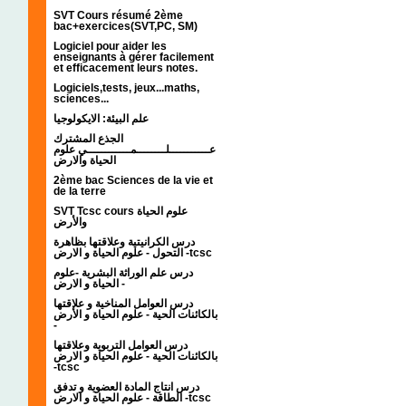
SVT Cours résumé 2ème
bac+exercices(SVT,PC, SM)
Logiciel pour aider les
enseignants à gérer facilement
et efficacement leurs notes.
Logiciels,tests, jeux...maths,
sciences...
علم البيئة: الايكولوجيا
الجذع المشترك
عـــــــــــلــــــــمــــــــــــي علوم
الحياة والارض
2ème bac Sciences de la vie et
de la terre
SVT Tcsc cours علوم الحياة
والأرض
درس الكرانيتية وعلاقتها بظاهرة
التحول - علوم الحياة و الارض -tcsc
درس علم الوراثة البشرية -علوم
الحياة و الارض -
درس العوامل المناخية و علاقتها
بالكائنات الحية - علوم الحياة و الأرض
-
درس العوامل التربوية وعلاقتها
بالكائنات الحية - علوم الحياة و الارض
-tcsc
درس انتاج المادة العضوية و تدفق
الطاقة - علوم الحياة و الارض -tcsc