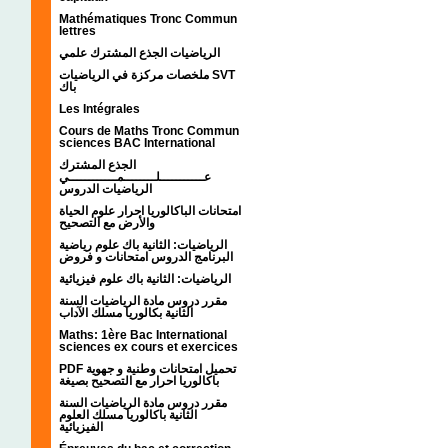
Mathématiques Tronc Commun
lettres
الرياضيات الجذع المشترك علمي
ملخصات مركزة في الرياضيات SVT
باك
Les Intégrales
Cours de Maths Tronc Commun
sciences BAC International
الجذع المشترك
عـــــــــــلــــــــمــــــــــــي
الرياضيات الدروس
امتحانات الباكالوريا احرار علوم الحياة
والأرض مع التصحيح
الرياضيات: الثانية باك علوم رياضية
البرنامج الدروس امتحانات و فروض
الرياضيات: الثانية باك علوم فيزيائية
مقرر دروس مادة الرياضيات السنة
الثانية بكالوريا مسلك الآداب
Maths: 1ère Bac International
sciences ex cours et exercices
PDF تحميل امتحانات وطنية و جهوية
باكالوريا احرار مع التصحيح بصيغة
مقرر دروس مادة الرياضيات السنة
الثانية باكالوريا مسلك العلوم
الفيزيائية