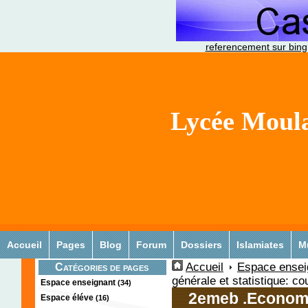
referencement sur bing
Lycée Moula
Accueil
Pages
Blog
Forum
Dossiers
Islamiates
M
Accueil
Espace ensei
Catégories de pages
générale et statistique: c
Espace enseignant
(34)
2emeb .Economie
Espace éléve
(16)