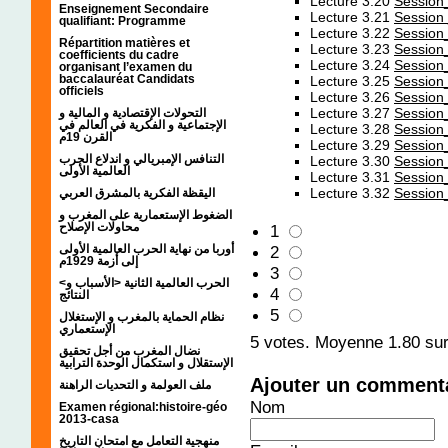
Lecture 3.20
Session
Enseignement Secondaire
Lecture 3.21
Session
qualifiant: Programme
Lecture 3.22
Session
Répartition matières et
Lecture 3.23
Session
coefficients du cadre
Lecture 3.24
Session
organisant l’examen du
baccalauréat Candidats
Lecture 3.25
Session
officiels
Lecture 3.26
Session
Lecture 3.27
Session
التحولات الإقتصادية و المالية و
الإجتماعية و الفكرية في العالم في
Lecture 3.28
Session
القرن 19م
Lecture 3.29
Session
التنافس الإمبريالي و اندلاع الحرب
Lecture 3.30
Session
العالمية الأولى
Lecture 3.31
Session
Lecture 3.32
Session
اليقظة الفكرية بالمشرق العربي
الضغوط الإستعمارية على المغرب و
محاولات الإصلاح
1
أوربا من نهاية الحرب العالمية الأولى
2
إلى أزمة 1929م
3
<الحرب العالمية الثانية <الأسباب و
4
النتائج
5
نظام الحماية بالمغرب و الإستغلال
الإستعماري
5
votes. Moyenne
1.80
sur
نضال المغرب من أجل تحقيق
الإستقلال و استكمال الوحدة الترابية
Ajouter un comment
ملف العولمة و التحديات الراهنة
Nom
Examen régional:histoire-géo
2013-casa
منهجية التعامل مع امتحان التاريخ