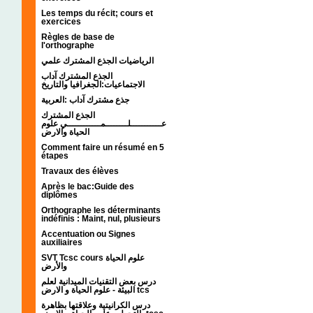
Les temps du récit; cours et
exercices
Règles de base de
l'orthographe
الرياضيات الجذع المشترك علمي
الجذع المشترك آداب
الاجتماعيات:الجغرافيا والتاريخ
جذع مشترك آداب :العربية
الجذع المشترك
عـــــــــــلــــــــمــــــــــــي علوم
الحياة والارض
Comment faire un résumé en 5
étapes
Travaux des élèves
Après le bac:Guide des
diplômes
Orthographe les déterminants
indéfinis : Maint, nul, plusieurs
Accentuation ou Signes
auxiliaires
SVT Tcsc cours علوم الحياة
والأرض
درس بعض التقنيات الميدانية لعلم
البيئة - علوم الحياة و الارض tcs
درس الكرانيتية وعلاقتها بظاهرة