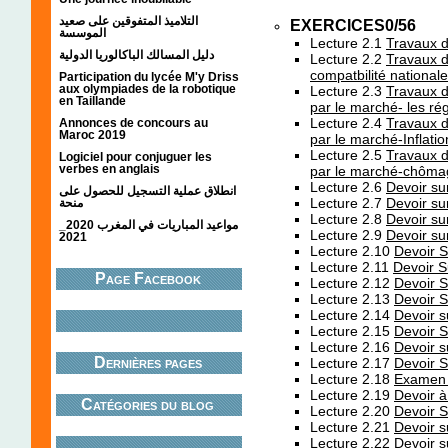
التلاميذ المتفوقين على صعيد
EXERCICES0/56
الموسسة
Lecture 2.1
Travaux d
دليل المسالك الباكالوريا الدولية
Lecture 2.2
Travaux d
compatbilité nationale
Participation du lycée M'y Driss
aux olympiades de la robotique
Lecture 2.3
Travaux di
en Taillande
par le marché- les r
Lecture 2.4
Travaux di
Annonces de concours au
Maroc 2019
par le marché-Inflatio
Lecture 2.5
Travaux di
Logiciel pour conjuguer les
verbes en anglais
par le marché-chôma
Lecture 2.6
Devoir su
انطلاق عملية التسجيل للحصول على
Lecture 2.7
Devoir su
منحة
Lecture 2.8
Devoir su
مواعيد المباريات في المغرب 2020_
Lecture 2.9
Devoir su
2021
Lecture 2.10
Devoir 
Lecture 2.11
Devoir S
Page Facebook
Lecture 2.12
Devoir S
Lecture 2.13
Devoir S
Lecture 2.14
Devoir s
Lecture 2.15
Devoir S
Lecture 2.16
Devoir s
Dernières pages
Lecture 2.17
Devoir S
Lecture 2.18
Examen 
Lecture 2.19
Devoir à
Catégories du blog
Lecture 2.20
Devoir 
Lecture 2.21
Devoir s
Lecture 2.22
Devoir s