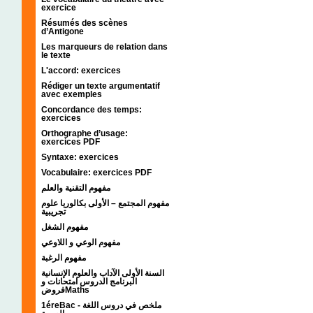
exercice
Résumés des scènes
d’Antigone
Les marqueurs de relation dans
le texte
L'accord: exercices
Rédiger un texte argumentatif
avec exemples
Concordance des temps:
exercices
Orthographe d’usage:
exercices PDF
Syntaxe: exercices
Vocabulaire: exercices PDF
مفهوم التقنية والعلم
مفهوم المجتمع – الأولى بكالوريا علوم
تجريبية
مفهوم الشغل
مفهوم الوعي و اللاوعي
مفهوم الرغبة
السنة الأولى الآداب والعلوم الإنسانية
البرنامج الدروس امتحانات و
فروضMaths
1éreBac - ملخص في دروس اللغة