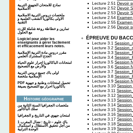
Lecture 2.51
Devoir 
نمادج للامتحان الجهوي التربية
Lecture 2.52
Devoir S
الاسلامية
Lecture 2.53
Devoir S
ملخصات دروس التربية الاسلامية
Lecture 2.54
Examen 
الاولى بكالوريا الشعب العلمية و
Lecture 2.55
Examen 
التقنية
Lecture 2.56
Devoir s
تمارين و خطاطة روعة شاملة للإرث
مع الحلول
ÉPREUVE DU BACC
Logiciel pour aider les
enseignants à gérer facilement
Lecture 3.1
Session_
et efficacement leurs notes.
Lecture 3.2
Session_
Lecture 3.3
Session_
مقرر دروس مادة التربية الإسلامية
الجذع المشترك العلمي
Lecture 3.4
Session_
Lecture 3.5
Session 
امتحانات الباكالوريا احرار علوم الحياة
والأرض مع التصحيح
Lecture 3.6
Session 
Lecture 3.7
Session_
اولى باك جميع دروس التربية
Lecture 3.8
Session_
الإسلامية ملخصة
Lecture 3.9
Session 
PDF تحميل امتحانات وطنية و جهوية
Lecture 3.10
Session
باكالوريا احرار مع التصحيح بصيغة
Lecture 3.11
Session
Lecture 3.12
Session
Histoire géographie
Lecture 3.13
Session
Lecture 3.14
Session
ملخصات الجغرافيا السنة الثانية من
سلك الباكالور
Lecture 3.15
Session
Lecture 3.16
Session
امتحان جهوي في التاريخ و الجغرافيا
Lecture 3.17
Session
1 باك علوم – تاريخ : نضال المغرب
Lecture 3.18
Session
من أجل تحقيق الاستقلال و استكمال
Lecture 3.19
Session
الوحدة الترابية