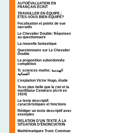
AUTOÉVALUATION EN
FRANÇAIS ÉCRIT
TRAVAILLER EN ÉQUIPE :
ÊTES-VOUS BIEN ÉQUIPÉ?
Focalisation et points de vue
narratifs
Le Chevalier Double: Réponses
au questionnaire
La nouvelle fantastique
Questionnaire sur Le Chevalier
Double
La proposition subordonnée
complétive
Tc sciences maths: الهندسة
الفضائية
L’expiation Victor Hugo, étude
Tu es plus belle que le ciel et la
merBlaise Cendrars (écrit en
1924)
Le texte descriptif:
caractéristiques et fonctions
Rédiger un texte descriptif avec
exemples
RELATION D’UN TEXTE À LA
SITUATION D’ÉNONCIATION
Mathématiques Tronc Commun