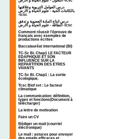
التحول - علوم الحياة و الارض -tcsc
درس العوامل التربوية وعلاقتها
بالكائنات الحية - علوم الحياة و الارض
-tcsc
درس انتاج المادة العضوية و تدفق
الطاقة - علوم الحياة و الارض -tcsc
Comment réussir l'épreuve de
français avec exemples de
productions écrites
Baccalauréat international (BI)
TC-Sc Bi. Chap1 LE FACTEUR
EDAPHIQUE ET SON
INFLUENCE SUR LA
REPARTITION DES ETRES
VIVANTS
TC-Sc Bi. Chap1 : La sortie
écologique.
Tcsc Biof svt : Le facteur
climatique
La communication: définition,
types et fonctions(Document à
télécharger)
La lettre de motivation
Faire un CV
Rédiger un mail (courriel
éléctronique)
Le mail : astuces pour envoyer
des emails efficaces et