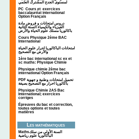
لمستوى الجدع المشترك العلمي
PC Cours et exercices
baccalauréat international
Option Français
دروس امتحانات و فروض مادة
الفيزياء والكيمياء السنة الثانية
باكالوريا مسلك علوم الحياة والأرض
Cours Physique 2ème BAC
International
امتحانات الباكالوريا احرار علوم الحياة
والأرض مع التصحيح
1ère bac international sc ex et
sc maths: Physique Chimie
Physique chimie 2ème bac
international Option Français
PDF تحميل امتحانات وطنية و جهوية
باكالوريا احرار مع التصحيح بصيغة
Physique Chimie 2AS Bac
International; exercices
corriges
Épreuves du bac et correction,
toutes options et toutes
matières
Les mathématiques
Mathsالسنة الأولى من سلك
الباكالوريا علوم رياضية