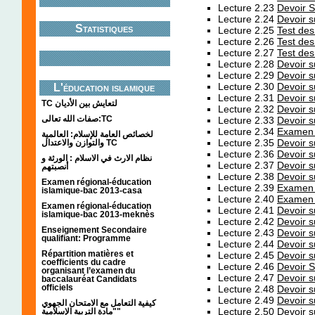
Lecture 2.23
Devoir S
Lecture 2.24
Devoir s
Statistiques
Lecture 2.25
Test de
Lecture 2.26
Test de
Lecture 2.27
Test de
Lecture 2.28
Devoir 
Lecture 2.29
Devoir 
Lecture 2.30
Devoir s
L'éducation islamique
Lecture 2.31
Devoir 
TC لتعايش بين الأديان
Lecture 2.32
Devoir 
صفات الله تعالى:TC
Lecture 2.33
Devoir 
Lecture 2.34
Examen 
لخصائص العامة للإسلام: العالمية
Lecture 2.35
Devoir 
والتوازن والاعتدال TC
Lecture 2.36
Devoir 
نظام الارث في الاسلام : الورثة و
Lecture 2.37
Devoir 
أنصبتهم
Lecture 2.38
Devoir 
Examen régional-éducation
Lecture 2.39
Examen 
islamique-bac 2013-casa
Lecture 2.40
Examen 
Examen régional-éducation
Lecture 2.41
Devoir s
islamique-bac 2013-meknès
Lecture 2.42
Devoir s
Enseignement Secondaire
Lecture 2.43
Devoir 
qualifiant: Programme
Lecture 2.44
Devoir 
Répartition matières et
Lecture 2.45
Devoir 
coefficients du cadre
Lecture 2.46
Devoir 
organisant l’examen du
Lecture 2.47
Devoir 
baccalauréat Candidats
officiels
Lecture 2.48
Devoir s
Lecture 2.49
Devoir 
كيفية التعامل مع الامتحان الجهوي
Lecture 2.50
Devoir s
"مادة التربية الإسلامية"