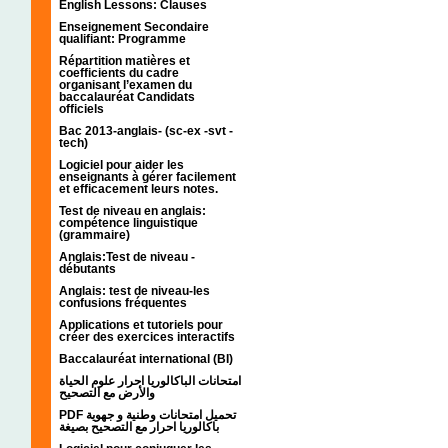
English Lessons: Clauses
Enseignement Secondaire
qualifiant: Programme
Répartition matières et
coefficients du cadre
organisant l’examen du
baccalauréat Candidats
officiels
Bac 2013-anglais- (sc-ex -svt -
tech)
Logiciel pour aider les
enseignants à gérer facilement
et efficacement leurs notes.
Test de niveau en anglais:
compétence linguistique
(grammaire)
Anglais:Test de niveau -
débutants
Anglais: test de niveau-les
confusions fréquentes
Applications et tutoriels pour
créer des exercices interactifs
Baccalauréat international (BI)
امتحانات الباكالوريا احرار علوم الحياة
والأرض مع التصحيح
PDF تحميل امتحانات وطنية و جهوية
باكالوريا احرار مع التصحيح بصيغة