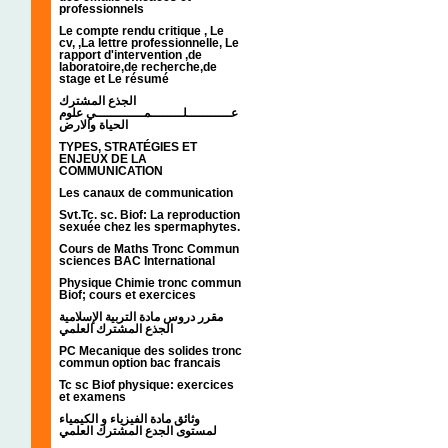
professionnels
Le compte rendu critique , Le
cv, ,La lettre professionnelle, Le
rapport d'intervention ,de
laboratoire,de recherche,de
stage et Le résumé
الجذع المشترك
عـــــــــــلــــــــمــــــــــــي علوم
الحياة والارض
TYPES, STRATÉGIES ET
ENJEUX DE LA
COMMUNICATION
Les canaux de communication
Svt.Tc. sc. Biof: La reproduction
sexuée chez les spermaphytes.
Cours de Maths Tronc Commun
sciences BAC International
Physique Chimie tronc commun
Biof; cours et exercices
مقرر دروس مادة التربية الإسلامية
الجذع المشترك العلمي
PC Mecanique des solides tronc
commun option bac francais
Tc sc Biof physique: exercices
et examens
وثائق مادة الفيزياء و الكيمياء
لمستوى الجدع المشترك العلمي