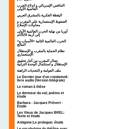
التنافس الإمبريالي و اندلاع الحرب
العالمية الأولى
اليقظة الفكرية بالمشرق العربي
الضغوط الإستعمارية على المغرب و
محاولات الإصلاح
أوربا من نهاية الحرب العالمية الأولى
إلى أزمة 1929م
<الحرب العالمية الثانية <الأسباب و
النتائج
نظام الحماية بالمغرب و الإستغلال
الإستعماري
نضال المغرب من أجل تحقيق
الإستقلال و استكمال الوحدة الترابية
ملف العولمة و التحديات الراهنة
Le Dernier jour d'un condamné:
livre audio (Version Intégrale)
Le roman à thèse
Le dormeur du val; poème et
étude
Barbara - Jacques Prévert -
Etude
Les Vieux de Jacques BREL:
Texte et étude
Antigone:Le prologue; étude
Le vocabulaire du théâtre avec