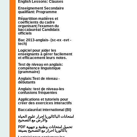
English Lessons: Clauses
Enseignement Secondaire
qualifiant: Programme
Répartition matières et
coefficients du cadre
organisant l’examen du
baccalauréat Candidats
officiels
Bac 2013-anglais- (sc-ex -svt -
tech)
Logiciel pour aider les
enseignants à gérer facilement
et efficacement leurs notes.
Test de niveau en anglais:
compétence linguistique
(grammaire)
Anglais:Test de niveau -
débutants
Anglais: test de niveau-les
confusions fréquentes
Applications et tutoriels pour
créer des exercices interactifs
Baccalauréat international (BI)
امتحانات الباكالوريا احرار علوم الحياة
والأرض مع التصحيح
PDF تحميل امتحانات وطنية و جهوية
باكالوريا احرار مع التصحيح بصيغة