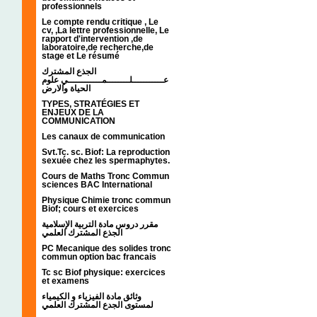
professionnels
Le compte rendu critique , Le
cv, ,La lettre professionnelle, Le
rapport d'intervention ,de
laboratoire,de recherche,de
stage et Le résumé
الجذع المشترك
عـــــــــــلــــــــمــــــــــــي علوم
الحياة والارض
TYPES, STRATÉGIES ET
ENJEUX DE LA
COMMUNICATION
Les canaux de communication
Svt.Tc. sc. Biof: La reproduction
sexuée chez les spermaphytes.
Cours de Maths Tronc Commun
sciences BAC International
Physique Chimie tronc commun
Biof; cours et exercices
مقرر دروس مادة التربية الإسلامية
الجذع المشترك العلمي
PC Mecanique des solides tronc
commun option bac francais
Tc sc Biof physique: exercices
et examens
وثائق مادة الفيزياء و الكيمياء
لمستوى الجدع المشترك العلمي