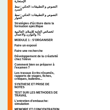
الإستعارة
النصوص و التطبيقات: الحكي : نمط
السرد
النصوص و التطبيقات: الحكي : نمط
الحوار
Stratégies d'écriture dans la
formation spécifique
لخصائص العامة للإسلام: العالمية
والتوازن والاعتدال TC
MODULE 1 : S'ORGANISER
Faire un exposé
Faire une recherche
Développement de la créativité
chez l'élève
Comment bien se préparer à
l’examen ?
Les travaux écrits:résumés,
rapports de stages, fiches,
critiques, bulletins...
SYNTHESE ET PRISE DE
NOTES
TEST SUR LES METHODES DE
TRAVAIL
L'entretien d'embauche:
simulation
MEMOIRE ET CONCENTRATION