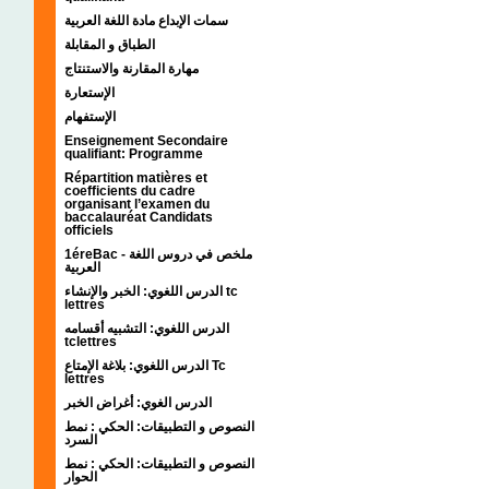
سمات الإبداع مادة اللغة العربية
الطباق و المقابلة
مهارة المقارنة والاستنتاج
الإستعارة
الإستفهام
Enseignement Secondaire
qualifiant: Programme
Répartition matières et
coefficients du cadre
organisant l’examen du
baccalauréat Candidats
officiels
1éreBac - ملخص في دروس اللغة
العربية
الدرس اللغوي: الخبر والإنشاء tc
lettres
الدرس اللغوي: التشبيه أقسامه
tclettres
الدرس اللغوي: بلاغة الإمتاع Tc
lettres
الدرس الغوي: أغراض الخبر
النصوص و التطبيقات: الحكي : نمط
السرد
النصوص و التطبيقات: الحكي : نمط
الحوار