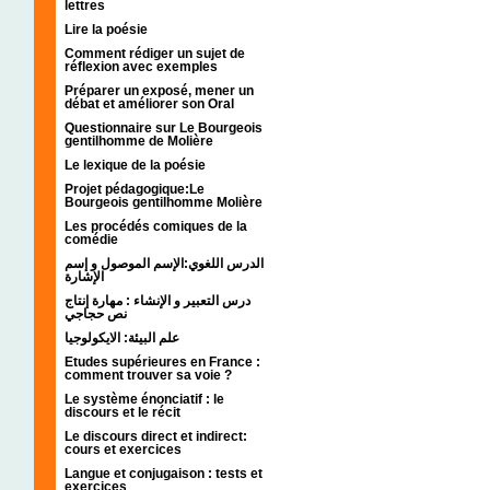
lettres
Lire la poésie
Comment rédiger un sujet de
réflexion avec exemples
Préparer un exposé, mener un
débat et améliorer son Oral
Questionnaire sur Le Bourgeois
gentilhomme de Molière
Le lexique de la poésie
Projet pédagogique:Le
Bourgeois gentilhomme Molière
Les procédés comiques de la
comédie
الدرس اللغوي:الإسم الموصول و إسم
الإشارة
درس التعبير و الإنشاء : مهارة إنتاج
نص حجاجي
علم البيئة: الايكولوجيا
Etudes supérieures en France :
comment trouver sa voie ?
Le système énonciatif : le
discours et le récit
Le discours direct et indirect:
cours et exercices
Langue et conjugaison : tests et
exercices