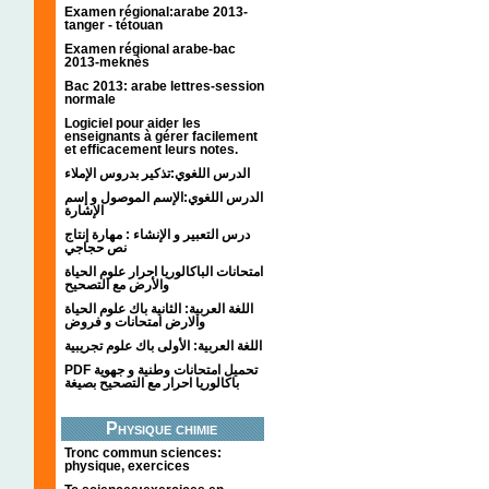
Examen régional:arabe 2013-
tanger - tétouan
Examen régional arabe-bac
2013-meknès
Bac 2013: arabe lettres-session
normale
Logiciel pour aider les
enseignants à gérer facilement
et efficacement leurs notes.
الدرس اللغوي:تذكير بدروس الإملاء
الدرس اللغوي:الإسم الموصول و إسم
الإشارة
درس التعبير و الإنشاء : مهارة إنتاج
نص حجاجي
امتحانات الباكالوريا احرار علوم الحياة
والأرض مع التصحيح
اللغة العربية: الثانية باك علوم الحياة
والارض امتحانات و فروض
اللغة العربية: الأولى باك علوم تجريبية
PDF تحميل امتحانات وطنية و جهوية
باكالوريا احرار مع التصحيح بصيغة
Physique chimie
Tronc commun sciences:
physique, exercices