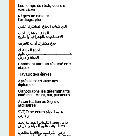
Les temps du récit; cours et
exercices
Règles de base de
l'orthographe
الرياضيات الجذع المشترك علمي
الجذع المشترك آداب
الاجتماعيات:الجغرافيا والتاريخ
جذع مشترك آداب :العربية
الجذع المشترك
عـــــــــــلــــــــمــــــــــــي علوم
الحياة والارض
Comment faire un résumé en 5
étapes
Travaux des élèves
Après le bac:Guide des
diplômes
Orthographe les déterminants
indéfinis : Maint, nul, plusieurs
Accentuation ou Signes
auxiliaires
SVT Tcsc cours علوم الحياة
والأرض
درس بعض التقنيات الميدانية لعلم
البيئة - علوم الحياة و الارض tcs
درس الكرانيتية وعلاقتها بظاهرة