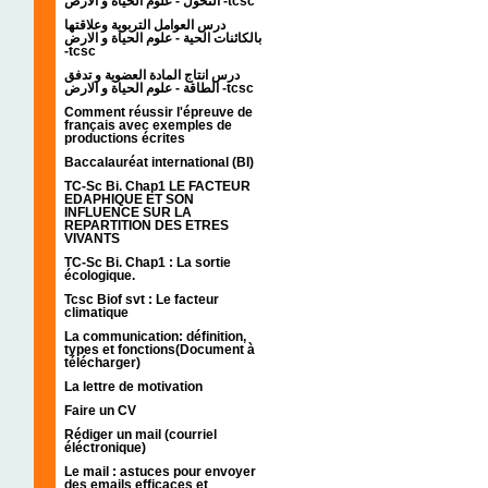
التحول - علوم الحياة و الارض -tcsc
درس العوامل التربوية وعلاقتها
بالكائنات الحية - علوم الحياة و الارض
-tcsc
درس انتاج المادة العضوية و تدفق
الطاقة - علوم الحياة و الارض -tcsc
Comment réussir l'épreuve de
français avec exemples de
productions écrites
Baccalauréat international (BI)
TC-Sc Bi. Chap1 LE FACTEUR
EDAPHIQUE ET SON
INFLUENCE SUR LA
REPARTITION DES ETRES
VIVANTS
TC-Sc Bi. Chap1 : La sortie
écologique.
Tcsc Biof svt : Le facteur
climatique
La communication: définition,
types et fonctions(Document à
télécharger)
La lettre de motivation
Faire un CV
Rédiger un mail (courriel
éléctronique)
Le mail : astuces pour envoyer
des emails efficaces et