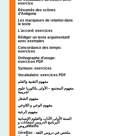
exercice
Résumés des scènes
d’Antigone
Les marqueurs de relation dans
le texte
L'accord: exercices
Rédiger un texte argumentatif
avec exemples
Concordance des temps:
exercices
Orthographe d’usage:
exercices PDF
Syntaxe: exercices
Vocabulaire: exercices PDF
مفهوم التقنية والعلم
مفهوم المجتمع – الأولى بكالوريا علوم
تجريبية
مفهوم الشغل
مفهوم الوعي و اللاوعي
مفهوم الرغبة
السنة الأولى الآداب والعلوم الإنسانية
البرنامج الدروس امتحانات و
فروضMaths
1éreBac - ملخص في دروس اللغة