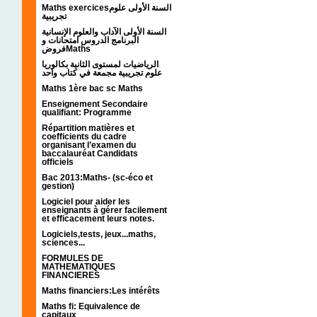
Maths exercicesالسنة الأولى علوم
تجريبية
السنة الأولى الآداب والعلوم الإنسانية
البرنامج الدروس امتحانات و
فروضMaths
الرياضيات لمستوى الثانية بكالوريا
علوم تجريبية مجمعة في كتاب واحد
Maths 1ère bac sc Maths
Enseignement Secondaire
qualifiant: Programme
Répartition matières et
coefficients du cadre
organisant l’examen du
baccalauréat Candidats
officiels
Bac 2013:Maths- (sc-éco et
gestion)
Logiciel pour aider les
enseignants à gérer facilement
et efficacement leurs notes.
Logiciels,tests, jeux...maths,
sciences...
FORMULES DE
MATHEMATIQUES
FINANCIERES
Maths financiers:Les intérêts
Maths fi: Equivalence de
capitaux