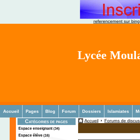
referencement sur bing
Lycée Moula
Accueil
Pages
Blog
Forum
Dossiers
Islamiates
M
Accueil
Forums de discus
Catégories de pages
Espace enseignant
(34)
Espace éléve
(16)