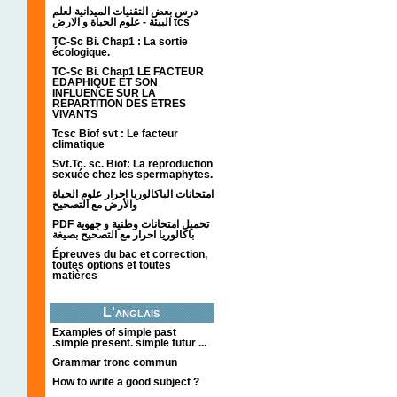
درس بعض التقنيات الميدانية لعلم
البيئة - علوم الحياة و الارض tcs
TC-Sc Bi. Chap1 : La sortie
écologique.
TC-Sc Bi. Chap1 LE FACTEUR
EDAPHIQUE ET SON
INFLUENCE SUR LA
REPARTITION DES ETRES
VIVANTS
Tcsc Biof svt : Le facteur
climatique
Svt.Tc. sc. Biof: La reproduction
sexuée chez les spermaphytes.
امتحانات الباكالوريا احرار علوم الحياة
والأرض مع التصحيح
PDF تحميل امتحانات وطنية و جهوية
باكالوريا احرار مع التصحيح بصيغة
Épreuves du bac et correction,
toutes options et toutes
matières
L'anglais
Examples of simple past
.simple present. simple futur ...
Grammar tronc commun
How to write a good subject ?