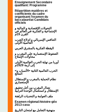
Enseignement Secondaire
qualifiant: Programme
Répartition matières et
coefficients du cadre
organisant l’examen du
baccalauréat Candidats
officiels
التحولات الإقتصادية و المالية و
الإجتماعية و الفكرية في العالم في
القرن 19م
التنافس الإمبريالي و اندلاع الحرب
العالمية الأولى
اليقظة الفكرية بالمشرق العربي
الضغوط الإستعمارية على المغرب و
محاولات الإصلاح
أوربا من نهاية الحرب العالمية الأولى
إلى أزمة 1929م
<الحرب العالمية الثانية <الأسباب و
النتائج
نظام الحماية بالمغرب و الإستغلال
الإستعماري
نضال المغرب من أجل تحقيق
الإستقلال و استكمال الوحدة الترابية
ملف العولمة و التحديات الراهنة
Examen régional:histoire-géo
2013-casa
منهجية التعامل مع امتحان التاريخ