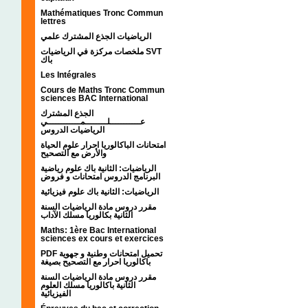
Mathématiques Tronc Commun
lettres
الرياضيات الجذع المشترك علمي
ملخصات مركزة في الرياضيات SVT
باك
Les Intégrales
Cours de Maths Tronc Commun
sciences BAC International
الجذع المشترك
عـــــــــــلــــــــمــــــــــــي
الرياضيات الدروس
امتحانات الباكالوريا احرار علوم الحياة
والأرض مع التصحيح
الرياضيات: الثانية باك علوم رياضية
البرنامج الدروس امتحانات و فروض
الرياضيات: الثانية باك علوم فيزيائية
مقرر دروس مادة الرياضيات السنة
الثانية بكالوريا مسلك الآداب
Maths: 1ère Bac International
sciences ex cours et exercices
PDF تحميل امتحانات وطنية و جهوية
باكالوريا احرار مع التصحيح بصيغة
مقرر دروس مادة الرياضيات السنة
الثانية باكالوريا مسلك العلوم
الفيزيائية