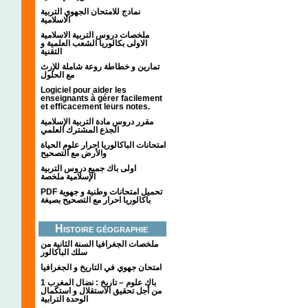
نمادج للامتحان الجهوي التربية
الاسلامية
ملخصات دروس التربية الاسلامية
الاولى بكالوريا الشعب العلمية و
التقنية
تمارين و خطاطة روعة شاملة للإرث
مع الحلول
Logiciel pour aider les
enseignants à gérer facilement
et efficacement leurs notes.
مقرر دروس مادة التربية الإسلامية
الجذع المشترك العلمي
امتحانات الباكالوريا احرار علوم الحياة
والأرض مع التصحيح
اولى باك جميع دروس التربية
الإسلامية ملخصة
PDF تحميل امتحانات وطنية و جهوية
باكالوريا احرار مع التصحيح بصيغة
Histoire géographie
ملخصات الجغرافيا السنة الثانية من
سلك الباكالور
امتحان جهوي في التاريخ و الجغرافيا
1 باك علوم – تاريخ : نضال المغرب
من أجل تحقيق الاستقلال و استكمال
الوحدة الترابية