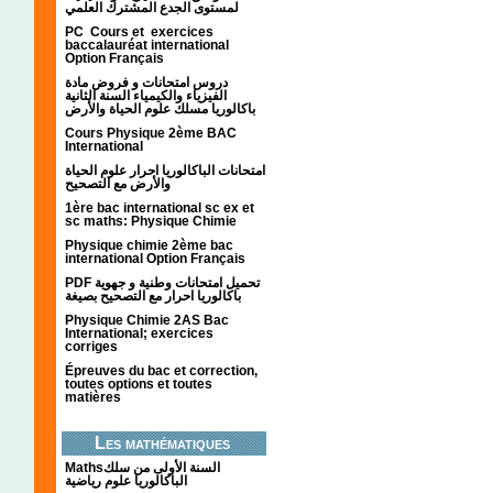
لمستوى الجدع المشترك العلمي
PC Cours et exercices
baccalauréat international
Option Français
دروس امتحانات و فروض مادة
الفيزياء والكيمياء السنة الثانية
باكالوريا مسلك علوم الحياة والأرض
Cours Physique 2ème BAC
International
امتحانات الباكالوريا احرار علوم الحياة
والأرض مع التصحيح
1ère bac international sc ex et
sc maths: Physique Chimie
Physique chimie 2ème bac
international Option Français
PDF تحميل امتحانات وطنية و جهوية
باكالوريا احرار مع التصحيح بصيغة
Physique Chimie 2AS Bac
International; exercices
corriges
Épreuves du bac et correction,
toutes options et toutes
matières
Les mathématiques
Mathsالسنة الأولى من سلك
الباكالوريا علوم رياضية