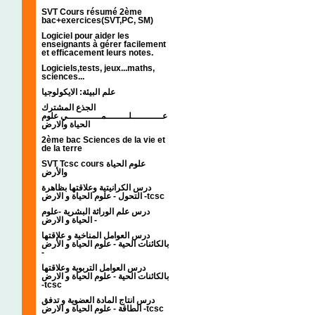
SVT Cours résumé 2ème
bac+exercices(SVT,PC, SM)
Logiciel pour aider les
enseignants à gérer facilement
et efficacement leurs notes.
Logiciels,tests, jeux...maths,
sciences...
علم البيئة: الايكولوجيا
الجذع المشترك
عـــــــــــلــــــــمــــــــــــي علوم
الحياة والارض
2ème bac Sciences de la vie et
de la terre
SVT Tcsc cours علوم الحياة
والأرض
درس الكرانيتية وعلاقتها بظاهرة
التحول - علوم الحياة و الارض -tcsc
درس علم الوراثة البشرية -علوم
الحياة و الارض -
درس العوامل المناخية و علاقتها
بالكائنات الحية - علوم الحياة و الأرض
-
درس العوامل التربوية وعلاقتها
بالكائنات الحية - علوم الحياة و الارض
-tcsc
درس انتاج المادة العضوية و تدفق
الطاقة - علوم الحياة و الارض -tcsc