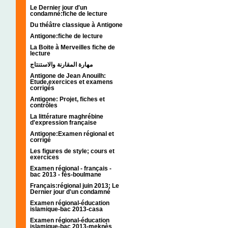
Le Dernier jour d'un
condamné:fiche de lecture
Du théâtre classique à Antigone
Antigone:fiche de lecture
La Boite à Merveilles fiche de
lecture
مهارة المقارنة والاستنتاج
Antigone de Jean Anouilh:
Etude,exercices et examens
corrigés
Antigone: Projet, fiches et
contrôles
La littérature maghrébine
d'expression française
Antigone:Examen régional et
corrigé
Les figures de style; cours et
exercices
Examen régional - français -
bac 2013 - fès-boulmane
Français:régional juin 2013; Le
Dernier jour d'un condamné
Examen régional-éducation
islamique-bac 2013-casa
Examen régional-éducation
islamique-bac 2013-meknès