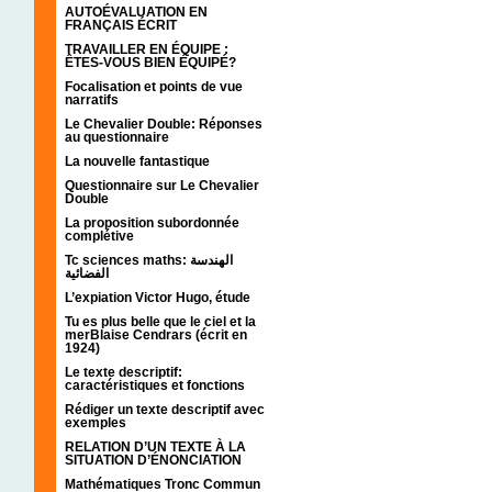
AUTOÉVALUATION EN
FRANÇAIS ÉCRIT
TRAVAILLER EN ÉQUIPE :
ÊTES-VOUS BIEN ÉQUIPÉ?
Focalisation et points de vue
narratifs
Le Chevalier Double: Réponses
au questionnaire
La nouvelle fantastique
Questionnaire sur Le Chevalier
Double
La proposition subordonnée
complétive
Tc sciences maths: الهندسة
الفضائية
L’expiation Victor Hugo, étude
Tu es plus belle que le ciel et la
merBlaise Cendrars (écrit en
1924)
Le texte descriptif:
caractéristiques et fonctions
Rédiger un texte descriptif avec
exemples
RELATION D’UN TEXTE À LA
SITUATION D’ÉNONCIATION
Mathématiques Tronc Commun