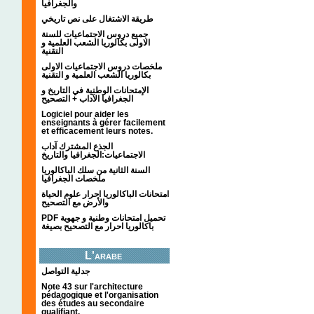
والجغرافيا
طريقة الاشتغال على نص تاريخي
جميع دروس الاجتماعيات للسنة
الاولى بكالوريا الشعب العلمية و
التقنية
ملخصات دروس الاجتماعيات الاولى
بكالوريا الشعب العلمية و التقنية
الإمتحانات الوطنية في التاريخ و
الجغرافيا الآداب + التصحيح
Logiciel pour aider les
enseignants à gérer facilement
et efficacement leurs notes.
الجذع المشترك آداب
الاجتماعيات:الجغرافيا والتاريخ
السنة الثانية من سلك الباكالوريا
ملخصات الجغرافيا
امتحانات الباكالوريا احرار علوم الحياة
والأرض مع التصحيح
PDF تحميل امتحانات وطنية و جهوية
باكالوريا احرار مع التصحيح بصيغة
L'arabe
جدلية التواصل
Note 43 sur l'architecture
pédagogique et l'organisation
des études au secondaire
qualifiant.