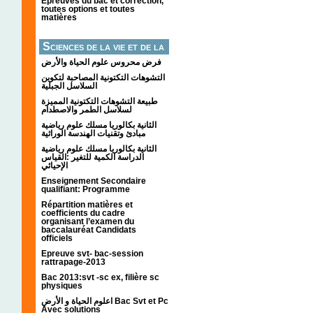
Épreuves du bac et correction,
toutes options et toutes
matières
Sciences de la vie et de la
terre
فرض محروس علوم الحياة والأرض
التشوهات التكتونیة المصاحبة لتكوین
السلاسل الجبلیة
طبيعة التشوهات التكتونية المميزة
لسلاسل الطمر والاصطدام
الثانية بكالوريا مسلك علوم رياضية
مبادئ وتقنيات الهندسة الوراثية
الثانية بكالوريا مسلك علوم رياضية
الدراسة الكمية للتغير :القياس
الإحيائي
Enseignement Secondaire
qualifiant: Programme
Répartition matières et
coefficients du cadre
organisant l’examen du
baccalauréat Candidats
officiels
Epreuve svt- bac-session
rattrapage-2013
Bac 2013:svt -sc ex, filière sc
physiques
اعلوم الحياة و الأرض Bac Svt et Pc
Avec solutions