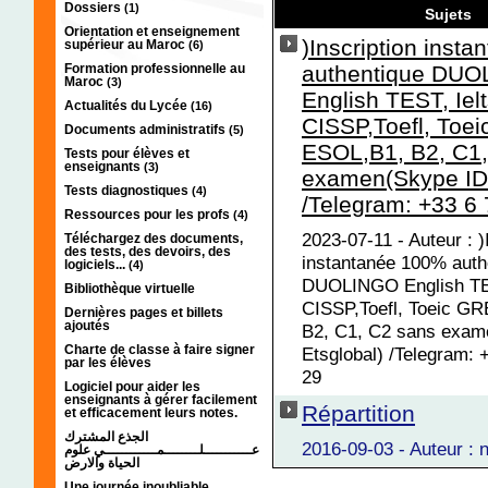
Dossiers
(1)
Sujets
Orientation et enseignement
)Inscription inst
supérieur au Maroc
(6)
Formation professionnelle au
authentique DU
Maroc
(3)
English TEST, Iel
Actualités du Lycée
(16)
CISSP,Toefl, Toe
Documents administratifs
(5)
ESOL,B1, B2, C1,
Tests pour élèves et
enseignants
(3)
examen(Skype ID:
Tests diagnostiques
(4)
/Telegram: +33 6 
Ressources pour les profs
(4)
2023-07-11 - Auteur : )
Téléchargez des documents,
des tests, des devoirs, des
instantanée 100% auth
logiciels...
(4)
DUOLINGO English TES
Bibliothèque virtuelle
CISSP,Toefl, Toeic G
Dernières pages et billets
ajoutés
B2, C1, C2 sans exam
Charte de classe à faire signer
Etsglobal) /Telegram: 
par les élèves
29
Logiciel pour aider les
enseignants à gérer facilement
Répartition
et efficacement leurs notes.
الجذع المشترك
2016-09-03 - Auteur : 
عـــــــــــلــــــــمــــــــــــي علوم
الحياة والارض
Une journée inoubliable