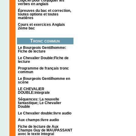
Logiciel pour conjuguer les
verbes en anglais
Épreuves du bac et correction,
toutes options et toutes
matières
Cours et exercices Anglais
2ème bac
Tronc commun
Le Bourgeois Gentilhomme:
Fiche de lecture
Le Chevalier Double:Fiche de
lecture
Programme de français tronc
commun
Le Bourgeois Gentilhomme en
scène
LE CHEVALIER
DOUBLE:integrale
Séquences: La nouvelle
fantastique; Le Chevalier
Double
Le Chevalier double:livre audio
Aux champs:livre audio
Fiche de lecture de Aux
Champs Guy de MAUPASSANT
avec le texte integral