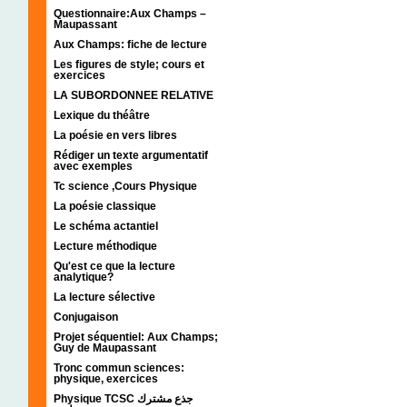
Questionnaire:Aux Champs –
Maupassant
Aux Champs: fiche de lecture
Les figures de style; cours et
exercices
LA SUBORDONNEE RELATIVE
Lexique du théâtre
La poésie en vers libres
Rédiger un texte argumentatif
avec exemples
Tc science ,Cours Physique
La poésie classique
Le schéma actantiel
Lecture méthodique
Qu'est ce que la lecture
analytique?
La lecture sélective
Conjugaison
Projet séquentiel: Aux Champs;
Guy de Maupassant
Tronc commun sciences:
physique, exercices
Physique TCSC جذع مشترك