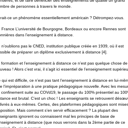
ontières, et de faire bénéficier des enseignements de qualité un grand
mbre de personnes à travers le monde.
rait-ce un phénomène essentiellement américain ? Détrompez-vous.
 France L’université de Bourgogne, Bordeaux ou encore Rennes sont
onnières dans l’enseignement à distance.
, n’oublions pas le CNED, institution publique créée en 1939, où il est
ssible de préparer un diplôme exclusivement à distance [4].
 formation et l’enseignement à distance ce n’est pas quelque chose de
uveau ! Alors c’est vrai, il s’agit ici essentiel de l’enseignement supérieu
 qui est difficile, ce n’est pas tant l’enseignement à distance en lui-mê
e l’impréparation à une pratique pédagogique nouvelle. Avec les mesu
 confinement suite au COVd19, le passage du 100% présentiel au 10
stance est brutal. C’est un choc ! Les enseignants se retrouvent désœu
 livrés à eux-mêmes. Certes, des plateformes pédagogiques sont mise
sposition. Mais comment s’en servir efficacement ? La plupart des
seignants ignorent ou connaissent mal les principes de base de
enseignement à distance (que nous verrons dans la 2ème partie de ce