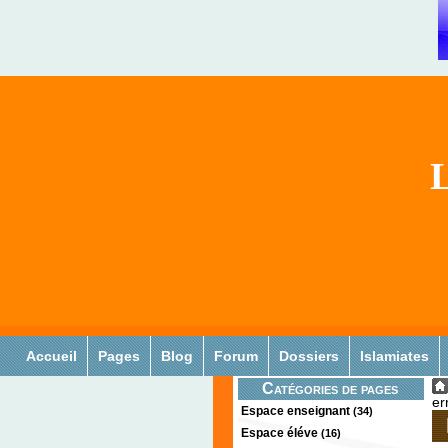
L
Accueil
Pages
Blog
Forum
Dossiers
Islamiates
Catégories de pages
er
Espace enseignant
(34)
Espace éléve
(16)