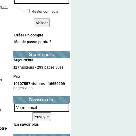
ques
Rester connecté
Créer un compte
Mot de passe perdu ?
Statistiques
Aujourd'hui
117
visiteurs -
299
pages vues
s
Prix
en
10107557
visiteurs -
16659299
pages vues
Newsletter
e
En savoir plus
otre