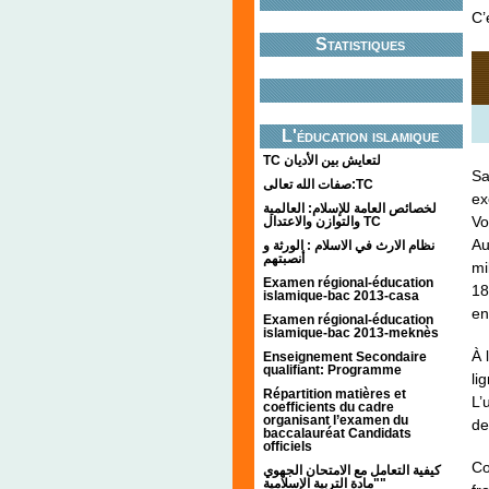
C’
Statistiques
L'éducation islamique
TC لتعايش بين الأديان
Sa
صفات الله تعالى:TC
ex
لخصائص العامة للإسلام: العالمية
Vo
والتوازن والاعتدال TC
Au
نظام الارث في الاسلام : الورثة و
أنصبتهم
mi
Examen régional-éducation
18
islamique-bac 2013-casa
en
Examen régional-éducation
islamique-bac 2013-meknès
À 
Enseignement Secondaire
qualifiant: Programme
li
Répartition matières et
L’
coefficients du cadre
organisant l’examen du
de
baccalauréat Candidats
officiels
Co
كيفية التعامل مع الامتحان الجهوي
"مادة التربية الإسلامية"