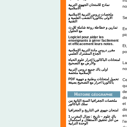
fr
نمادج للامتحان الجهوي التربية
no
الاسلامية
ملخصات دروس التربية الاسلامية
Se
الاولى بكالوريا الشعب العلمية و
التقنية
تمارين و خطاطة روعة شاملة للإرث
En
مع الحلول
pi
Logiciel pour aider les
enseignants à gérer facilement
et efficacement leurs notes.
Et
مقرر دروس مادة التربية الإسلامية
po
الجذع المشترك العلمي
امتحانات الباكالوريا احرار علوم الحياة
La
والأرض مع التصحيح
no
اولى باك جميع دروس التربية
الإسلامية ملخصة
PDF تحميل امتحانات وطنية و جهوية
Ce
باكالوريا احرار مع التصحيح بصيغة
qu
de
Histoire géographie
di
ملخصات الجغرافيا السنة الثانية من
et
سلك الباكالور
di
امتحان جهوي في التاريخ و الجغرافيا
en
1 باك علوم – تاريخ : نضال المغرب
من أجل تحقيق الاستقلال و استكمال
l’
الوحدة الترابية