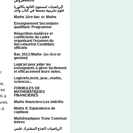
فروضMaths
الرياضيات لمستوى الثانية بكالوريا
علوم تجريبية مجمعة في كتاب واحد
Maths 1ère bac sc Maths
Enseignement Secondaire
qualifiant: Programme
Répartition matières et
coefficients du cadre
organisant l’examen du
baccalauréat Candidats
officiels
Bac 2013:Maths- (sc-éco et
gestion)
Logiciel pour aider les
enseignants à gérer facilement
r.
et efficacement leurs notes.
Logiciels,tests, jeux...maths,
sciences...
me,
FORMULES DE
res
MATHEMATIQUES
FINANCIERES
0% à
Maths financiers:Les intérêts
vrés
s à
Maths fi: Equivalence de
capitaux
Mathématiques Tronc Commun
lettres
الرياضيات الجذع المشترك علمي