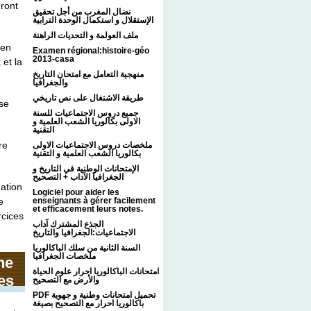
dront
نضال المغرب من أجل تحقيق
الإستقلال و استكمال الوحدة الترابية
ملف العولمة و التحديات الراهنة
 en
Examen régional:histoire-géo
2013-casa
 et la
منهجية التعامل مع امتحان التاريخ
والجغرافيا
طريقة الاشتغال على نص تاريخي
 se
جميع دروس الاجتماعيات للسنة
الاولى بكالوريا الشعب العلمية و
التقنية
re
ملخصات دروس الاجتماعيات الاولى
بكالوريا الشعب العلمية و التقنية
الإمتحانات الوطنية في التاريخ و
الجغرافيا الآداب + التصحيح
mation
Logiciel pour aider les
enseignants à gérer facilement
e
et efficacement leurs notes.
rcices
الجذع المشترك آداب
الاجتماعيات:الجغرافيا والتاريخ
السنة الثانية من سلك الباكالوريا
ملخصات الجغرافيا
ne
امتحانات الباكالوريا احرار علوم الحياة
es
والأرض مع التصحيح
PDF تحميل امتحانات وطنية و جهوية
باكالوريا احرار مع التصحيح بصيغة