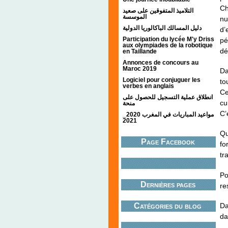
Ch
التلاميذ المتفوقين على صعيد
الموسسة
nu
دليل المسالك الباكالوريا الدولية
d’
Participation du lycée M'y Driss
pé
aux olympiades de la robotique
dé
en Taillande
Annonces de concours au
Maroc 2019
Da
Logiciel pour conjuguer les
to
verbes en anglais
Ce
انطلاق عملية التسجيل للحصول على
cu
منحة
C’
مواعيد المباريات في المغرب 2020_
2021
Qu
Page Facebook
fo
tr
Po
Dernières pages
re
Da
Catégories du blog
da