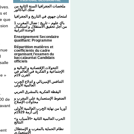
ملخصات الجغرافيا السنة الثانية من
èves.
سلك الباكالور
s et
امتحان جهوي في التاريخ و الجغرافيا
te que
1 باك علوم – تاريخ : نضال المغرب
ssion
من أجل تحقيق الاستقلال و استكمال
الوحدة الترابية
Enseignement Secondaire
qualifiant: Programme
e
Répartition matières et
enue
coefficients du cadre
organisant l’examen du
l
baccalauréat Candidats
officiels
salle
التحولات الإقتصادية و المالية و
الإجتماعية و الفكرية في العالم في
ue »
القرن 19م
التنافس الإمبريالي و اندلاع الحرب
العالمية الأولى
اليقظة الفكرية بالمشرق العربي
.
الضغوط الإستعمارية على المغرب و
00 de
محاولات الإصلاح
ravant
أوربا من نهاية الحرب العالمية الأولى
إلى أزمة 1929م
<الحرب العالمية الثانية <الأسباب و
النتائج
نظام الحماية بالمغرب و الإستغلال
ment
الإستعماري