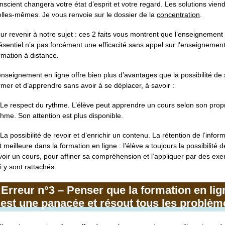
nscient changera votre état d’esprit et votre regard. Les solutions vien
elles-mêmes. Je vous renvoie sur le dossier de la
concentration
.
ur revenir à notre sujet : ces 2 faits vous montrent que l’enseignement
ésentiel n’a pas forcément une efficacité sans appel sur l’enseignement
rmation à distance.
enseignement en ligne offre bien plus d’avantages que la possibilité de
rmer et d’apprendre sans avoir à se déplacer, à savoir :
 Le respect du rythme. L’élève peut apprendre un cours selon son prop
thme. Son attention est plus disponible.
 La possibilité de revoir et d’enrichir un contenu. La rétention de l’infor
t meilleure dans la formation en ligne : l’élève a toujours la possibilité d
voir un cours, pour affiner sa compréhension et l’appliquer par des exe
i y sont rattachés.
Erreur n°3 – Penser que la formation en lig
est une panacée et résout tous les problèm