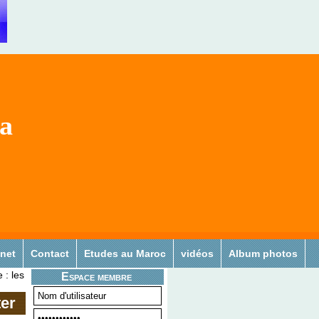
sa
 net
Contact
Etudes au Maroc
vidéos
Album photos
 : les
Espace membre
ter