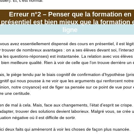
ssier). Et, c’est normal.
Erreur n°2 – Penser que la formation en
présentiel est bien mieux que la formation 
ligne
 vous avez essentiellement dispensé des cours en présentiel, il est légi
y trouver de nombreux avantages : on a ses élèves devant soi, l’interac
ia les questions-réponses) est instantanée. La relation avec vos élèves
 bien meilleure qualité. Rien à voir de celle que l’on trouve derrière un 
is, le piège tendu par le biais cognitif de confirmation d’hypothèse (pr
gnitif qui nous pousse à ne voir que les arguments qui renforcent notre
inion, notre croyance) est de figer sa pensée sur ce point de vue pour
ire une certitude.
en de mal à cela. Mais, face aux changements, l’état d’esprit se crispe.
adapter, trouver des solutions devient laborieux. Malgré vous, se crée 
tuation négative où il est difficile de sortir.
ici deux faits qui amèneront à voir les choses de façon plus nuancée.