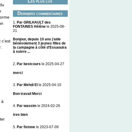
Les plus lus
 du
e
Derniers commentaires
forme
1.
Par GRILHAULT des
un
FONTAINES Hélène
le 2025-08-
21
Bonjour, depuis 10 ans j'aide
 c’est
bénévolement 3 jeunes filles de
.
la campagne à côté d'Essaouira
à suivre ...
2.
Par bestcours
le 2025-04-27
merci
3.
Par Mehdi El
le 2025-04-10
Bon travail Merci
 à
4.
Par wassim
le 2024-02-26
tres bien
ter
5.
Par fistone
le 2023-07-09