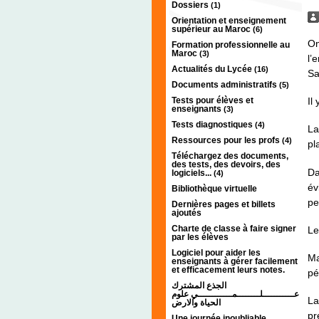
Dossiers
(1)
Orientation et enseignement
supérieur au Maroc
(6)
On
Formation professionnelle au
Maroc
(3)
l’
Actualités du Lycée
(16)
Sa
Documents administratifs
(5)
Tests pour élèves et
Il
enseignants
(3)
Tests diagnostiques
(4)
La
Ressources pour les profs
(4)
pl
Téléchargez des documents,
des tests, des devoirs, des
Da
logiciels...
(4)
év
Bibliothèque virtuelle
pe
Dernières pages et billets
ajoutés
Charte de classe à faire signer
Le
par les élèves
Logiciel pour aider les
Ma
enseignants à gérer facilement
et efficacement leurs notes.
pé
الجذع المشترك
عـــــــــــلــــــــمــــــــــــي علوم
La
الحياة والارض
pr
Une journée inoubliable