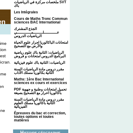
ملخصات مركزة في الرياضيات SVT
باك
Les Intégrales
Cours de Maths Tronc Commun
en
sciences BAC International
الجذع المشترك
عـــــــــــلــــــــمــــــــــــي
الرياضيات الدروس
امتحانات الباكالوريا احرار علوم الحياة
time
والأرض مع التصحيح
tion
الرياضيات: الثانية باك علوم رياضية
 est
البرنامج الدروس امتحانات و فروض
écran.
الرياضيات: الثانية باك علوم فيزيائية
مقرر دروس مادة الرياضيات السنة
الثانية بكالوريا مسلك الآداب
isme
Maths: 1ère Bac International
sciences ex cours et exercices
 en
PDF تحميل امتحانات وطنية و جهوية
باكالوريا احرار مع التصحيح بصيغة
مقرر دروس مادة الرياضيات السنة
الثانية باكالوريا مسلك العلوم
الفيزيائية
une
Épreuves du bac et correction,
toutes options et toutes
matières
Histoire géographie