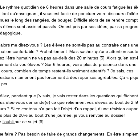
 Le rythme quotidien de 6 heures dans une salle de cours fatigue les él
 tant qu’enseignant, il vous est facile de ponctuer votre discours d’allée
nues le long des rangées, de bouger. Difficile alors de se rendre comp
s élèves sont assis et passifs. On est pris par ses idées, par sa progre
dagogique.
 alors me direz-vous ? Les élèves ne sont-ils pas au contraire dans un
tuation confortable ? Probablement. Mais sachez qu’une attention sout
ez l’être humain ne va pas au-delà des 20 minutes [5]. Alors qu’en est-i
aiment de vos élèves ? Sur 6 heures, voire plus de présence dans une 
 cours, combien de temps restent-ils vraiment attentifs ? Je sais, ces
estions n’amènent pas forcément à des réponses agréables. Ça « piq
 peu.
 Allez, pendant que j’y suis, je vais rester dans les questions qui fâchent
us êtes-vous demandé(e) ce que retiennent vos élèves au bout de 2 h
urs ? Si ce contenu n’a pas fait l’objet d’un rappel, d’une révision aupa
s plus de 20% au bout d’une journée, je vous renvoie au dossier
r
l’oubli
sur ce sujet [6].
e faire ? Pas besoin de faire de grands changements. En être simple