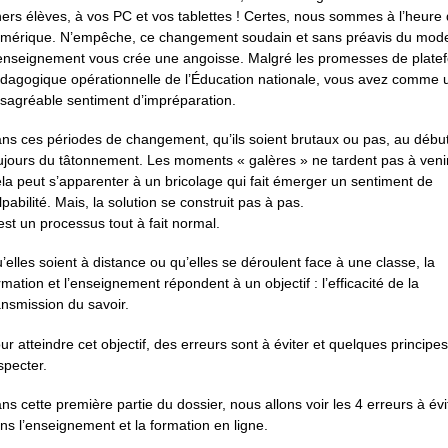
ers élèves, à vos PC et vos tablettes ! Certes, nous sommes à l’heure
mérique. N’empêche, ce changement soudain et sans préavis du mod
enseignement vous crée une angoisse. Malgré les promesses de plate
dagogique opérationnelle de l’Éducation nationale, vous avez comme 
sagréable sentiment d’impréparation.
ns ces périodes de changement, qu’ils soient brutaux ou pas, au début
ujours du tâtonnement. Les moments « galères » ne tardent pas à venir
la peut s’apparenter à un bricolage qui fait émerger un sentiment de
lpabilité. Mais, la solution se construit pas à pas.
est un processus tout à fait normal.
’elles soient à distance ou qu’elles se déroulent face à une classe, la
rmation et l’enseignement répondent à un objectif : l’efficacité de la
ansmission du savoir.
ur atteindre cet objectif, des erreurs sont à éviter et quelques principes
specter.
ns cette première partie du dossier, nous allons voir les 4 erreurs à évi
ns l’enseignement et la formation en ligne.