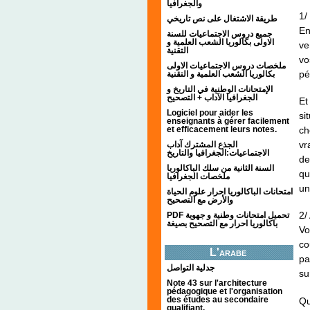
والجغرافيا
1/
طريقة الاشتغال على نص تاريخي
En
جميع دروس الاجتماعيات للسنة
الاولى بكالوريا الشعب العلمية و
ve
التقنية
vo
ملخصات دروس الاجتماعيات الاولى
pé
بكالوريا الشعب العلمية و التقنية
الإمتحانات الوطنية في التاريخ و
الجغرافيا الآداب + التصحيح
Et
Logiciel pour aider les
si
enseignants à gérer facilement
et efficacement leurs notes.
ch
vr
الجذع المشترك آداب
الاجتماعيات:الجغرافيا والتاريخ
de
السنة الثانية من سلك الباكالوريا
qu
ملخصات الجغرافيا
un
امتحانات الباكالوريا احرار علوم الحياة
والأرض مع التصحيح
2/
PDF تحميل امتحانات وطنية و جهوية
باكالوريا احرار مع التصحيح بصيغة
Vo
co
L'arabe
pa
جدلية التواصل
su
Note 43 sur l'architecture
pédagogique et l'organisation
des études au secondaire
Qu
qualifiant.