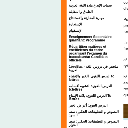
co
سمات الإبداع مادة اللغة العربية
d’
الطباق و المقابلة
مهارة المقارنة والاستنتاج
Po
الإستعارة
pr
الإستفهام
fo
Enseignement Secondaire
qualifiant: Programme
L’
Répartition matières et
fo
coefficients du cadre
organisant l’examen du
baccalauréat Candidats
a/
officiels
ry
1éreBac - ملخص في دروس اللغة
العربية
الدرس اللغوي: الخبر والإنشاء tc
b/
lettres
es
الدرس اللغوي: التشبيه أقسامه
re
tclettres
qu
الدرس اللغوي: بلاغة الإمتاع Tc
lettres
الدرس الغوي: أغراض الخبر
النصوص و التطبيقات: الحكي : نمط
السرد
النصوص و التطبيقات: الحكي : نمط
الحوار