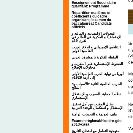
do
Enseignement Secondaire
qualifiant: Programme
Répartition matières et
coefficients du cadre
organisant l’examen du
baccalauréat Candidats
officiels
التحولات الإقتصادية و المالية و
الإجتماعية و الفكرية في العالم في
القرن 19م
Si
التنافس الإمبريالي و اندلاع الحرب
d’
العالمية الأولى
(v
اليقظة الفكرية بالمشرق العربي
de
الضغوط الإستعمارية على المغرب و
محاولات الإصلاح
Ma
أوربا من نهاية الحرب العالمية الأولى
إلى أزمة 1929م
co
<الحرب العالمية الثانية <الأسباب و
op
النتائج
fa
نظام الحماية بالمغرب و الإستغلال
الإستعماري
Ri
نضال المغرب من أجل تحقيق
الإستقلال و استكمال الوحدة الترابية
S’
ملف العولمة و التحديات الراهنة
si
Examen régional:histoire-géo
2013-casa
Vo
منهجية التعامل مع امتحان التاريخ