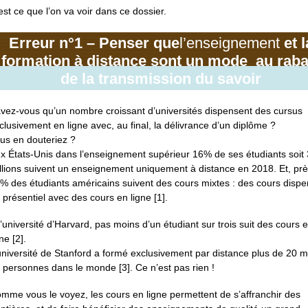
est ce que l’on va voir dans ce dossier.
Erreur n°1 – Penser que
l’enseignement
et l
formation à distance sont un mode au raba
de la transmission du savoir
vez-vous qu’un nombre croissant d’universités dispensent des cursus
clusivement en ligne avec, au final, la délivrance d’un diplôme ?
us en douteriez ?
x États-Unis dans l’enseignement supérieur 16% de ses étudiants soit 
llions suivent un enseignement uniquement à distance en 2018. Et, pr
% des étudiants américains suivent des cours mixtes : des cours disp
 présentiel avec des cours en ligne [1].
l’université d’Harvard, pas moins d’un étudiant sur trois suit des cours 
gne [2].
université de Stanford a formé exclusivement par distance plus de 20 mi
 personnes dans le monde [3]. Ce n’est pas rien !
mme vous le voyez, les cours en ligne permettent de s’affranchir des