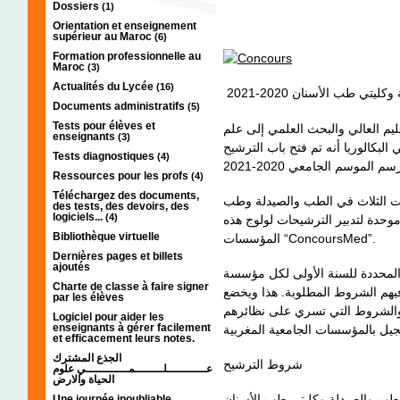
Dossiers
(1)
Orientation et enseignement
supérieur au Maroc
(6)
Formation professionnelle au
Maroc
(3)
Actualités du Lycée
(16)
ي طب الأسنان 2020-2021
Documents administratifs
(5)
Tests pour élèves et
عليم العالي والبحث العلمي إلى علم
enseignants
(3)
 البكالوريا أنه تم فتح باب الترشيح
Tests diagnostiques
(4)
Ressources pour les profs
(4)
Téléchargez des documents,
نات الثلاث في الطب والصيدلة وطب
des tests, des devoirs, des
logiciels...
(4)
موحدة لتدبير الترشيحات لولوج هذه
Bibliothèque virtuelle
المؤسسات “ConcoursMed”.
Dernières pages et billets
ajoutés
ف %5 من عدد المقاعد المحددة للسنة الأولى لكل مؤسسة
Charte de classe à faire signer
 فيهم الشروط المطلوبة. هذا ويخضع
par les élèves
 والشروط التي تسري على نظائرهم
Logiciel pour aider les
enseignants à gérer facilement
et efficacement leurs notes.
الجذع المشترك
شروط الترشيح
عـــــــــــلــــــــمــــــــــــي علوم
الحياة والارض
الطب والصيدلة وكليتي طب الأسنان
Une journée inoubliable