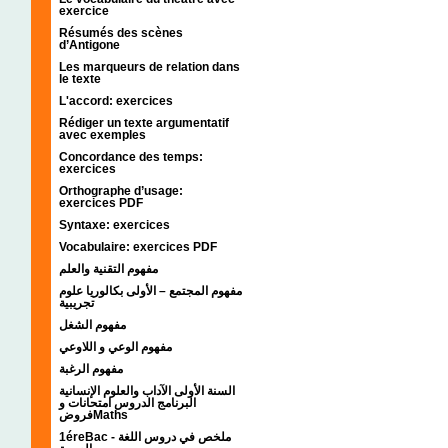
exercice
Résumés des scènes
d’Antigone
Les marqueurs de relation dans
le texte
L'accord: exercices
Rédiger un texte argumentatif
avec exemples
Concordance des temps:
exercices
Orthographe d’usage:
exercices PDF
Syntaxe: exercices
Vocabulaire: exercices PDF
مفهوم التقنية والعلم
مفهوم المجتمع – الأولى بكالوريا علوم
تجريبية
مفهوم الشغل
مفهوم الوعي و اللاوعي
مفهوم الرغبة
السنة الأولى الآداب والعلوم الإنسانية
البرنامج الدروس امتحانات و
فروضMaths
1éreBac - ملخص في دروس اللغة