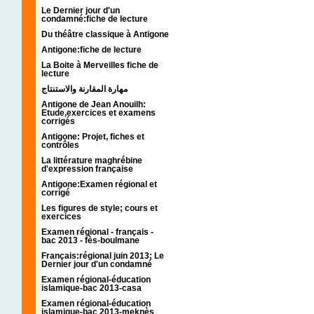
Le Dernier jour d'un
condamné:fiche de lecture
Du théâtre classique à Antigone
Antigone:fiche de lecture
La Boite à Merveilles fiche de
lecture
مهارة المقارنة والاستنتاج
Antigone de Jean Anouilh:
Etude,exercices et examens
corrigés
Antigone: Projet, fiches et
contrôles
La littérature maghrébine
d'expression française
Antigone:Examen régional et
corrigé
Les figures de style; cours et
exercices
Examen régional - français -
bac 2013 - fès-boulmane
Français:régional juin 2013; Le
Dernier jour d'un condamné
Examen régional-éducation
islamique-bac 2013-casa
Examen régional-éducation
islamique-bac 2013-meknès