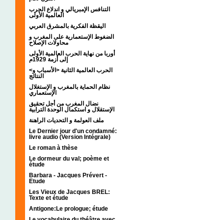
التنافس الإمبريالي و اندلاع الحرب
العالمية الأولى
اليقظة الفكرية بالمشرق العربي
الضغوط الإستعمارية على المغرب و
محاولات الإصلاح
أوربا من نهاية الحرب العالمية الأولى
إلى أزمة 1929م
<الحرب العالمية الثانية <الأسباب و
النتائج
نظام الحماية بالمغرب و الإستغلال
الإستعماري
نضال المغرب من أجل تحقيق
الإستقلال و استكمال الوحدة الترابية
ملف العولمة و التحديات الراهنة
Le Dernier jour d'un condamné:
livre audio (Version Intégrale)
Le roman à thèse
Le dormeur du val; poème et
étude
Barbara - Jacques Prévert -
Etude
Les Vieux de Jacques BREL:
Texte et étude
Antigone:Le prologue; étude
Le vocabulaire du théâtre avec