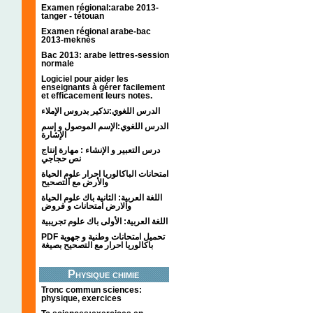
Examen régional:arabe 2013-
tanger - tétouan
Examen régional arabe-bac
2013-meknès
Bac 2013: arabe lettres-session
normale
Logiciel pour aider les
enseignants à gérer facilement
et efficacement leurs notes.
الدرس اللغوي:تذكير بدروس الإملاء
الدرس اللغوي:الإسم الموصول و إسم
الإشارة
درس التعبير و الإنشاء : مهارة إنتاج
نص حجاجي
امتحانات الباكالوريا احرار علوم الحياة
والأرض مع التصحيح
اللغة العربية: الثانية باك علوم الحياة
والارض امتحانات و فروض
اللغة العربية: الأولى باك علوم تجريبية
PDF تحميل امتحانات وطنية و جهوية
باكالوريا احرار مع التصحيح بصيغة
Physique chimie
Tronc commun sciences:
physique, exercices