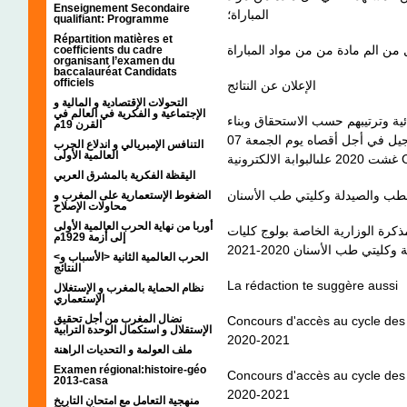
Enseignement Secondaire
المباراة؛
qualifiant: Programme
Répartition matières et
coefficients du cadre
organisant l’examen du
baccalauréat Candidats
officiels
الإعلان عن النتائج
التحولات الإقتصادية و المالية و
الإجتماعية و الفكرية في العالم في
ئية وترتيبهم حسب الاستحقاق وبناء
القرن 19م
على اختياراتهم التي عبروا عنها في مرحلة التسجيل في أجل أقصاه يوم الجمعة 07
التنافس الإمبريالي و اندلاع الحرب
العالمية الأولى
ونية
اليقظة الفكرية بالمشرق العربي
لطب والصيدلة وكليتي طب الأسنان
الضغوط الإستعمارية على المغرب و
محاولات الإصلاح
أوربا من نهاية الحرب العالمية الأولى
ذكرة الوزارية الخاصة بولوج كليات
إلى أزمة 1929م
<الحرب العالمية الثانية <الأسباب و
النتائج
La rédaction te suggère aussi
نظام الحماية بالمغرب و الإستغلال
الإستعماري
نضال المغرب من أجل تحقيق
Concours d'accès au cycle des 
الإستقلال و استكمال الوحدة الترابية
2020-2021
ملف العولمة و التحديات الراهنة
Examen régional:histoire-géo
Concours d'accès au cycle des 
2013-casa
2020-2021
منهجية التعامل مع امتحان التاريخ