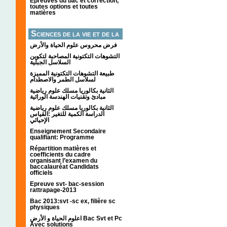
Épreuves du bac et correction,
toutes options et toutes
matières
Sciences de la vie et de la
terre
فرض محروس علوم الحياة والأرض
التشوهات التكتونیة المصاحبة لتكوین
السلاسل الجبلیة
طبيعة التشوهات التكتونية المميزة
لسلاسل الطمر والاصطدام
الثانية بكالوريا مسلك علوم رياضية
مبادئ وتقنيات الهندسة الوراثية
الثانية بكالوريا مسلك علوم رياضية
الدراسة الكمية للتغير :القياس
الإحيائي
Enseignement Secondaire
qualifiant: Programme
Répartition matières et
coefficients du cadre
organisant l’examen du
baccalauréat Candidats
officiels
Epreuve svt- bac-session
rattrapage-2013
Bac 2013:svt -sc ex, filière sc
physiques
اعلوم الحياة و الأرض Bac Svt et Pc
Avec solutions