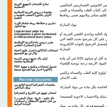
نمادج للامتحان الجهوي التربية
من الثانويتين العسكريتين الملكيتين
الاسلامية
 إلى كليات الطب والصيدلة و كليتي
ملخصات دروس التربية الاسلامية
الاولى بكالوريا الشعب العلمية و
التقنية
تمارين و خطاطة روعة شاملة للإرث
مواد المباراة
مع الحلول
Logiciel pour aider les
د التالية وبإحدى اللغتين العربية أو
enseignants à gérer facilement
et efficacement leurs notes.
ين على كل مترشح تحديد اللغة التي
مقرر دروس مادة التربية الإسلامية
لتسجيل الترشيح بالبوابه الالكترونية
الجذع المشترك العلمي
للمباراة:
امتحانات الباكالوريا احرار علوم الحياة
والأرض مع التصحيح
ويقيم كل اختبار بدرجة من 0 إلى 20. وتعتبر أي درجة أقل او تساوي 3/20 في أي مادة
اولى باك جميع دروس التربية
الإسلامية ملخصة
PDF تحميل امتحانات وطنية و جهوية
باكالوريا احرار مع التصحيح بصيغة
 لولوج كلية الطب والصيدلة وكليتي
طب الأسنان:
Histoire géographie
ملخصات الجغرافيا السنة الثانية من
لخاصة بكل مادة من مواد المباراة؛
سلك الباكالور
امتحان جهوي في التاريخ و الجغرافيا
اسئلة والاحتساب الاجوبة الصحيحة؛
1 باك علوم – تاريخ : نضال المغرب
من أجل تحقيق الاستقلال و استكمال
الوحدة الترابية
ين المستهدفة في كل مادة من مواد