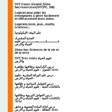
SVT Cours résumé 2ème
bac+exercices(SVT,PC, SM)
Logiciel pour aider les
enseignants à gérer facilement
et efficacement leurs notes.
Logiciels,tests, jeux...maths,
sciences...
علم البيئة: الايكولوجيا
الجذع المشترك
عـــــــــــلــــــــمــــــــــــي علوم
الحياة والارض
2ème bac Sciences de la vie et
de la terre
SVT Tcsc cours علوم الحياة
والأرض
درس الكرانيتية وعلاقتها بظاهرة
التحول - علوم الحياة و الارض -tcsc
درس علم الوراثة البشرية -علوم
الحياة و الارض -
درس العوامل المناخية و علاقتها
بالكائنات الحية - علوم الحياة و الأرض
-
درس العوامل التربوية وعلاقتها
بالكائنات الحية - علوم الحياة و الارض
-tcsc
درس انتاج المادة العضوية و تدفق
الطاقة - علوم الحياة و الارض -tcsc