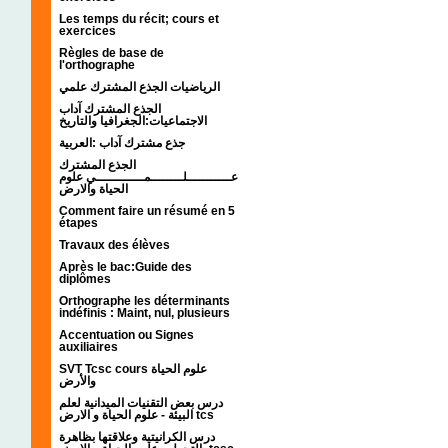
Les temps du récit; cours et
exercices
Règles de base de
l'orthographe
الرياضيات الجذع المشترك علمي
الجذع المشترك آداب
الاجتماعيات:الجغرافيا والتاريخ
جذع مشترك آداب :العربية
الجذع المشترك
عـــــــــــلــــــــمــــــــــــي علوم
الحياة والارض
Comment faire un résumé en 5
étapes
Travaux des élèves
Après le bac:Guide des
diplômes
Orthographe les déterminants
indéfinis : Maint, nul, plusieurs
Accentuation ou Signes
auxiliaires
SVT Tcsc cours علوم الحياة
والأرض
درس بعض التقنيات الميدانية لعلم
البيئة - علوم الحياة و الارض tcs
درس الكرانيتية وعلاقتها بظاهرة