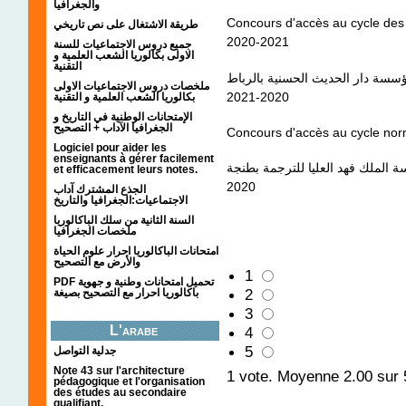
والجغرافيا
Concours d'accès au cycle des 
طريقة الاشتغال على نص تاريخي
2020-2021
جميع دروس الاجتماعيات للسنة
الاولى بكالوريا الشعب العلمية و
التقنية
سسة دار الحديث الحسنية بالرباط
ملخصات دروس الاجتماعيات الاولى
2020-2021
بكالوريا الشعب العلمية و التقنية
الإمتحانات الوطنية في التاريخ و
الجغرافيا الآداب + التصحيح
Concours d'accès au cycle nor
Logiciel pour aider les
enseignants à gérer facilement
ة الملك فهد العليا للترجمة بطنجة
et efficacement leurs notes.
2020
الجذع المشترك آداب
الاجتماعيات:الجغرافيا والتاريخ
السنة الثانية من سلك الباكالوريا
ملخصات الجغرافيا
امتحانات الباكالوريا احرار علوم الحياة
والأرض مع التصحيح
1
PDF تحميل امتحانات وطنية و جهوية
2
باكالوريا احرار مع التصحيح بصيغة
3
L'arabe
4
5
جدلية التواصل
Note 43 sur l'architecture
1
vote. Moyenne
2.00
sur 
pédagogique et l'organisation
des études au secondaire
qualifiant.