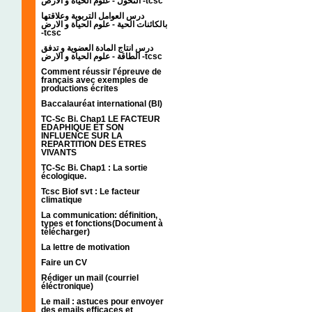
التحول - علوم الحياة و الارض -tcsc
درس العوامل التربوية وعلاقتها
بالكائنات الحية - علوم الحياة و الارض
-tcsc
درس انتاج المادة العضوية و تدفق
الطاقة - علوم الحياة و الارض -tcsc
Comment réussir l'épreuve de
français avec exemples de
productions écrites
Baccalauréat international (BI)
TC-Sc Bi. Chap1 LE FACTEUR
EDAPHIQUE ET SON
INFLUENCE SUR LA
REPARTITION DES ETRES
VIVANTS
TC-Sc Bi. Chap1 : La sortie
écologique.
Tcsc Biof svt : Le facteur
climatique
La communication: définition,
types et fonctions(Document à
télécharger)
La lettre de motivation
Faire un CV
Rédiger un mail (courriel
éléctronique)
Le mail : astuces pour envoyer
des emails efficaces et