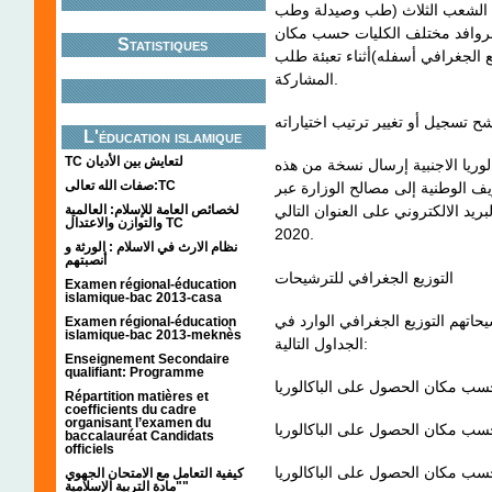
ب الشعب الثلاث (طب وصيدلة وطب
لروافد مختلف الكليات حسب مكان
Statistiques
 الجغرافي أسفله)أثناء تعبئة طلب
المشاركة.
L'éducation islamique
TC لتعايش بين الأديان
وريا الاجنبية إرسال نسخة من هذه
صفات الله تعالى:TC
 الوطنية إلى مصالح الوزارة عبر
لخصائص العامة للإسلام: العالمية
البريد الالكتروني على العنوان التالي: bac@concoursmed.ma أجل أقصاه 24 يوليوز
والتوازن والاعتدال TC
2020.
نظام الارث في الاسلام : الورثة و
أنصبتهم
التوزيع الجغرافي للترشيحات
Examen régional-éducation
islamique-bac 2013-casa
حاتهم التوزيع الجغرافي الوارد في
Examen régional-éducation
islamique-bac 2013-meknès
الجداول التالية:
Enseignement Secondaire
qualifiant: Programme
سب مكان الحصول على الباكالوريا
Répartition matières et
coefficients du cadre
organisant l’examen du
سب مكان الحصول على الباكالوريا
baccalauréat Candidats
officiels
سب مكان الحصول على الباكالوريا
كيفية التعامل مع الامتحان الجهوي
"مادة التربية الإسلامية"