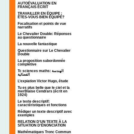
AUTOÉVALUATION EN
FRANÇAIS ÉCRIT
TRAVAILLER EN ÉQUIPE :
ÊTES-VOUS BIEN ÉQUIPÉ?
Focalisation et points de vue
narratifs
Le Chevalier Double: Réponses
au questionnaire
La nouvelle fantastique
Questionnaire sur Le Chevalier
Double
La proposition subordonnée
complétive
Tc sciences maths: الهندسة
الفضائية
L’expiation Victor Hugo, étude
Tu es plus belle que le ciel et la
merBlaise Cendrars (écrit en
1924)
Le texte descriptif:
caractéristiques et fonctions
Rédiger un texte descriptif avec
exemples
RELATION D’UN TEXTE À LA
SITUATION D’ÉNONCIATION
Mathématiques Tronc Commun