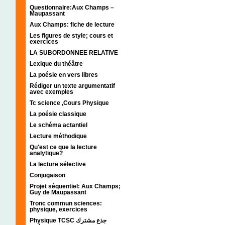
Questionnaire:Aux Champs –
Maupassant
Aux Champs: fiche de lecture
Les figures de style; cours et
exercices
LA SUBORDONNEE RELATIVE
Lexique du théâtre
La poésie en vers libres
Rédiger un texte argumentatif
avec exemples
Tc science ,Cours Physique
La poésie classique
Le schéma actantiel
Lecture méthodique
Qu'est ce que la lecture
analytique?
La lecture sélective
Conjugaison
Projet séquentiel: Aux Champs;
Guy de Maupassant
Tronc commun sciences:
physique, exercices
Physique TCSC جذع مشترك