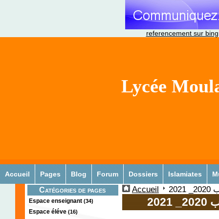
referencement sur bing
Lycée Moula
Accueil
Pages
Blog
Forum
Dossiers
Islamiates
M
Accueil
202
Catégories de pages
202
Espace enseignant
(34)
Espace éléve
(16)