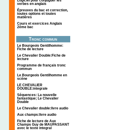
Logiciel pour conjuguer les
verbes en anglais
Épreuves du bac et correction,
toutes options et toutes
matières
Cours et exercices Anglais
2ème bac
Tronc commun
Le Bourgeois Gentilhomme:
Fiche de lecture
Le Chevalier Double:Fiche de
lecture
Programme de français tronc
commun
Le Bourgeois Gentilhomme en
scène
LE CHEVALIER
DOUBLE:integrale
Séquences: La nouvelle
fantastique; Le Chevalier
Double
Le Chevalier double:livre audio
Aux champs:livre audio
Fiche de lecture de Aux
Champs Guy de MAUPASSANT
avec le texte integral