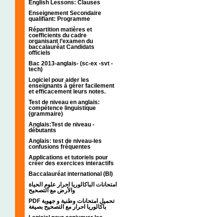
English Lessons: Clauses
Enseignement Secondaire
qualifiant: Programme
Répartition matières et
coefficients du cadre
organisant l’examen du
baccalauréat Candidats
officiels
Bac 2013-anglais- (sc-ex -svt -
tech)
Logiciel pour aider les
enseignants à gérer facilement
et efficacement leurs notes.
Test de niveau en anglais:
compétence linguistique
(grammaire)
Anglais:Test de niveau -
débutants
Anglais: test de niveau-les
confusions fréquentes
Applications et tutoriels pour
créer des exercices interactifs
Baccalauréat international (BI)
امتحانات الباكالوريا احرار علوم الحياة
والأرض مع التصحيح
PDF تحميل امتحانات وطنية و جهوية
باكالوريا احرار مع التصحيح بصيغة