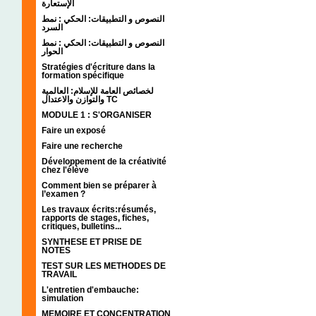
الإستعارة
النصوص و التطبيقات: الحكي : نمط
السرد
النصوص و التطبيقات: الحكي : نمط
الحوار
Stratégies d'écriture dans la
formation spécifique
لخصائص العامة للإسلام: العالمية
والتوازن والاعتدال TC
MODULE 1 : S'ORGANISER
Faire un exposé
Faire une recherche
Développement de la créativité
chez l'élève
Comment bien se préparer à
l’examen ?
Les travaux écrits:résumés,
rapports de stages, fiches,
critiques, bulletins...
SYNTHESE ET PRISE DE
NOTES
TEST SUR LES METHODES DE
TRAVAIL
L'entretien d'embauche:
simulation
MEMOIRE ET CONCENTRATION