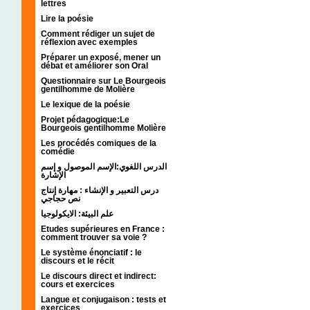
lettres
Lire la poésie
Comment rédiger un sujet de
réflexion avec exemples
Préparer un exposé, mener un
débat et améliorer son Oral
Questionnaire sur Le Bourgeois
gentilhomme de Molière
Le lexique de la poésie
Projet pédagogique:Le
Bourgeois gentilhomme Molière
Les procédés comiques de la
comédie
الدرس اللغوي:الإسم الموصول و إسم
الإشارة
درس التعبير و الإنشاء : مهارة إنتاج
نص حجاجي
علم البيئة: الايكولوجيا
Etudes supérieures en France :
comment trouver sa voie ?
Le système énonciatif : le
discours et le récit
Le discours direct et indirect:
cours et exercices
Langue et conjugaison : tests et
exercices