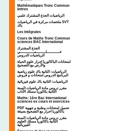
Mathématiques Tronc Commun
lettres
الرياضيات الجذع المشترك علمي
ملخصات مركزة في الرياضيات SVT
باك
Les Intégrales
Cours de Maths Tronc Commun
sciences BAC International
الجذع المشترك
عـــــــــــلــــــــمــــــــــــي
الرياضيات الدروس
امتحانات الباكالوريا احرار علوم الحياة
والأرض مع التصحيح
الرياضيات: الثانية باك علوم رياضية
البرنامج الدروس امتحانات و فروض
الرياضيات: الثانية باك علوم فيزيائية
مقرر دروس مادة الرياضيات السنة
الثانية بكالوريا مسلك الآداب
Maths: 1ère Bac International
sciences ex cours et exercices
PDF تحميل امتحانات وطنية و جهوية
باكالوريا احرار مع التصحيح بصيغة
مقرر دروس مادة الرياضيات السنة
الثانية باكالوريا مسلك العلوم
الفيزيائية