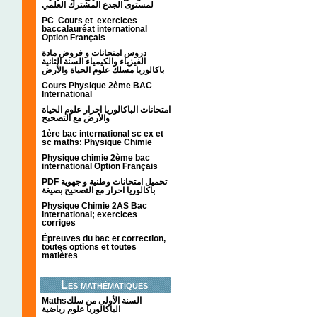
لمستوى الجدع المشترك العلمي
PC Cours et exercices
baccalauréat international
Option Français
دروس امتحانات و فروض مادة
الفيزياء والكيمياء السنة الثانية
باكالوريا مسلك علوم الحياة والأرض
Cours Physique 2ème BAC
International
امتحانات الباكالوريا احرار علوم الحياة
والأرض مع التصحيح
1ère bac international sc ex et
sc maths: Physique Chimie
Physique chimie 2ème bac
international Option Français
PDF تحميل امتحانات وطنية و جهوية
باكالوريا احرار مع التصحيح بصيغة
Physique Chimie 2AS Bac
International; exercices
corriges
Épreuves du bac et correction,
toutes options et toutes
matières
Les mathématiques
Mathsالسنة الأولى من سلك
الباكالوريا علوم رياضية