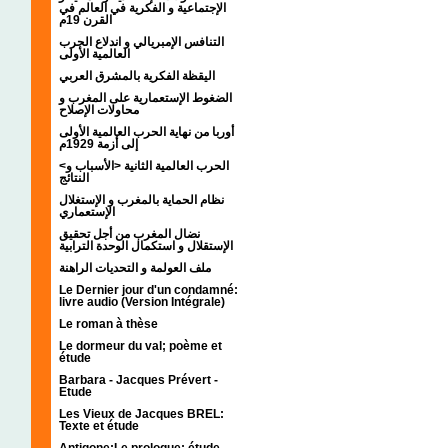
الإجتماعية و الفكرية في العالم في
القرن 19م
التنافس الإمبريالي و اندلاع الحرب
العالمية الأولى
اليقظة الفكرية بالمشرق العربي
الضغوط الإستعمارية على المغرب و
محاولات الإصلاح
أوربا من نهاية الحرب العالمية الأولى
إلى أزمة 1929م
<الحرب العالمية الثانية <الأسباب و
النتائج
نظام الحماية بالمغرب و الإستغلال
الإستعماري
نضال المغرب من أجل تحقيق
الإستقلال و استكمال الوحدة الترابية
ملف العولمة و التحديات الراهنة
Le Dernier jour d'un condamné:
livre audio (Version Intégrale)
Le roman à thèse
Le dormeur du val; poème et
étude
Barbara - Jacques Prévert -
Etude
Les Vieux de Jacques BREL:
Texte et étude
Antigone:Le prologue; étude