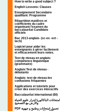
How to write a good subject ?
English Lessons: Clauses
Enseignement Secondaire
qualifiant: Programme
Répartition matières et
coefficients du cadre
organisant l’examen du
baccalauréat Candidats
officiels
Bac 2013-anglais- (sc-ex -svt -
tech)
Logiciel pour aider les
enseignants à gérer facilement
et efficacement leurs notes.
Test de niveau en anglais:
compétence linguistique
(grammaire)
Anglais:Test de niveau -
débutants
Anglais: test de niveau-les
confusions fréquentes
Applications et tutoriels pour
créer des exercices interactifs
Baccalauréat international (BI)
امتحانات الباكالوريا احرار علوم الحياة
والأرض مع التصحيح
PDF تحميل امتحانات وطنية و جهوية