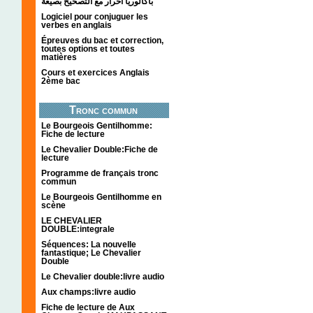
باكالوريا احرار مع التصحيح بصيغة
Logiciel pour conjuguer les
verbes en anglais
Épreuves du bac et correction,
toutes options et toutes
matières
Cours et exercices Anglais
2ème bac
Tronc commun
Le Bourgeois Gentilhomme:
Fiche de lecture
Le Chevalier Double:Fiche de
lecture
Programme de français tronc
commun
Le Bourgeois Gentilhomme en
scène
LE CHEVALIER
DOUBLE:integrale
Séquences: La nouvelle
fantastique; Le Chevalier
Double
Le Chevalier double:livre audio
Aux champs:livre audio
Fiche de lecture de Aux