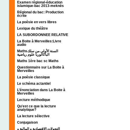
Examen régional-éducation
islamique-bac 2013-meknès
Régional du bac: Production
écrite
La poésie en vers libres
Lexique du théâtre
LA SUBORDONNEE RELATIVE
La Boite à Merveilles:Livre
audio
Mathsالسنة الأولى من سلك
الباكالوريا علوم رياضية
Maths 1ère bac sc Maths
Questionnaire sur La Boite à
Merveilles
La poésie classique
Le schéma actantiel
L’énonciation dans La Boite à
Merveilles
Lecture méthodique
Qu'est ce que la lecture
analytique?
La lecture sélective
Conjugaison
التحولات الإقتصادية و المالية و