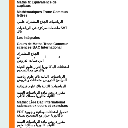
Maths fi: Equivalence de
capitaux
Mathématiques Tronc Commun
lettres
الرياضيات الجذع المشترك علمي
ملخصات مركزة في الرياضيات SVT
باك
Les Intégrales
Cours de Maths Tronc Commun
sciences BAC International
الجذع المشترك
عـــــــــــلــــــــمــــــــــــي
الرياضيات الدروس
امتحانات الباكالوريا احرار علوم الحياة
والأرض مع التصحيح
الرياضيات: الثانية باك علوم رياضية
البرنامج الدروس امتحانات و فروض
الرياضيات: الثانية باك علوم فيزيائية
مقرر دروس مادة الرياضيات السنة
الثانية بكالوريا مسلك الآداب
Maths: 1ère Bac International
sciences ex cours et exercices
PDF تحميل امتحانات وطنية و جهوية
باكالوريا احرار مع التصحيح بصيغة
مقرر دروس مادة الرياضيات السنة
الثانية باكالوريا مسلك العلوم