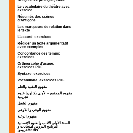
Le vocabulaire du théâtre avec
exercice
Résumés des scènes
d’Antigone
Les marqueurs de relation dans
le texte
L'accord: exercices
Rédiger un texte argumentatif
avec exemples
Concordance des temps:
exercices
Orthographe d’usage:
exercices PDF
Syntaxe: exercices
Vocabulaire: exercices PDF
مفهوم التقنية والعلم
مفهوم المجتمع – الأولى بكالوريا علوم
تجريبية
مفهوم الشغل
مفهوم الوعي و اللاوعي
مفهوم الرغبة
السنة الأولى الآداب والعلوم الإنسانية
البرنامج الدروس امتحانات و
فروضMaths