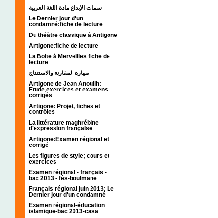
سمات الإبداع مادة اللغة العربية
Le Dernier jour d'un
condamné:fiche de lecture
Du théâtre classique à Antigone
Antigone:fiche de lecture
La Boite à Merveilles fiche de
lecture
مهارة المقارنة والاستنتاج
Antigone de Jean Anouilh:
Etude,exercices et examens
corrigés
Antigone: Projet, fiches et
contrôles
La littérature maghrébine
d'expression française
Antigone:Examen régional et
corrigé
Les figures de style; cours et
exercices
Examen régional - français -
bac 2013 - fès-boulmane
Français:régional juin 2013; Le
Dernier jour d'un condamné
Examen régional-éducation
islamique-bac 2013-casa