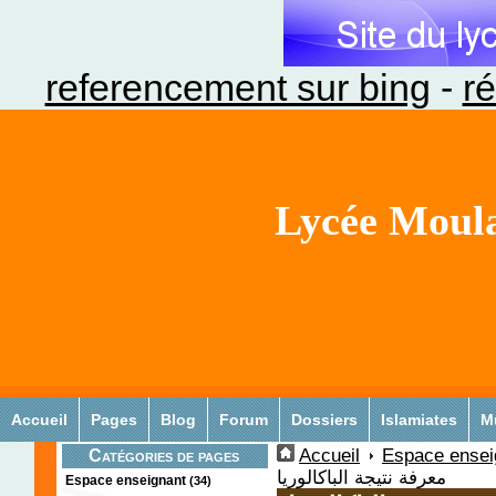
referencement sur bing
-
ré
Lycée Moula
Accueil
Pages
Blog
Forum
Dossiers
Islamiates
M
Accueil
Espace ensei
Catégories de pages
معرفة نتيجة الباكالوريا
Espace enseignant
(34)