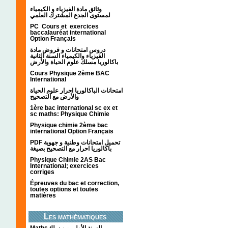
وثائق مادة الفيزياء و الكيمياء
لمستوى الجدع المشترك العلمي
PC Cours et exercices
baccalauréat international
Option Français
دروس امتحانات و فروض مادة
الفيزياء والكيمياء السنة الثانية
باكالوريا مسلك علوم الحياة والأرض
Cours Physique 2ème BAC
International
امتحانات الباكالوريا احرار علوم الحياة
والأرض مع التصحيح
1ère bac international sc ex et
sc maths: Physique Chimie
Physique chimie 2ème bac
international Option Français
PDF تحميل امتحانات وطنية و جهوية
باكالوريا احرار مع التصحيح بصيغة
Physique Chimie 2AS Bac
International; exercices
corriges
Épreuves du bac et correction,
toutes options et toutes
matières
Les mathématiques
Mathsالسنة الأولى من سلك