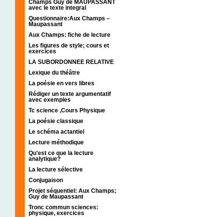
Champs Guy de MAUPASSANT
avec le texte integral
Questionnaire:Aux Champs –
Maupassant
Aux Champs: fiche de lecture
Les figures de style; cours et
exercices
LA SUBORDONNEE RELATIVE
Lexique du théâtre
La poésie en vers libres
Rédiger un texte argumentatif
avec exemples
Tc science ,Cours Physique
La poésie classique
Le schéma actantiel
Lecture méthodique
Qu'est ce que la lecture
analytique?
La lecture sélective
Conjugaison
Projet séquentiel: Aux Champs;
Guy de Maupassant
Tronc commun sciences:
physique, exercices