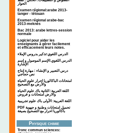
الحوار
Examen régional:arabe 2013-
tanger - tétouan
Examen régional arabe-bac
2013-meknès
Bac 2013: arabe lettres-session
normale
Logiciel pour aider les
enseignants à gérer facilement
et efficacement leurs notes.
الدرس اللغوي:تذكير بدروس الإملاء
الدرس اللغوي:الإسم الموصول و إسم
الإشارة
درس التعبير و الإنشاء : مهارة إنتاج
نص حجاجي
امتحانات الباكالوريا احرار علوم الحياة
والأرض مع التصحيح
اللغة العربية: الثانية باك علوم الحياة
والارض امتحانات و فروض
اللغة العربية: الأولى باك علوم تجريبية
PDF تحميل امتحانات وطنية و جهوية
باكالوريا احرار مع التصحيح بصيغة
Physique chimie
Tronc commun sciences: