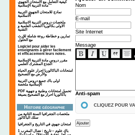
كيفية التعامل مع الامتحان الجهوي
Nom
"مادة التربية الإسلامية"
نمادج للامتحان الجهوي التربية
الاسلامية
E-mail
ملخصات دروس التربية الاسلامية
الاولى بكالوريا الشعب العلمية و
التقنية
Site Internet
تمارين و خطاطة روعة شاملة للإرث
مع الحلول
Message
Logiciel pour aider les
enseignants à gérer facilement
et efficacement leurs notes.
مقرر دروس مادة التربية الإسلامية
الجذع المشترك العلمي
امتحانات الباكالوريا احرار علوم الحياة
والأرض مع التصحيح
اولى باك جميع دروس التربية
الإسلامية ملخصة
PDF تحميل امتحانات وطنية و جهوية
Anti-spam
باكالوريا احرار مع التصحيح بصيغة
CLIQUEZ POUR V
Histoire géographie
ملخصات الجغرافيا السنة الثانية من
سلك الباكالور
امتحان جهوي في التاريخ و الجغرافيا
1 باك علوم – تاريخ : نضال المغرب
من أجل تحقيق الاستقلال و استكمال