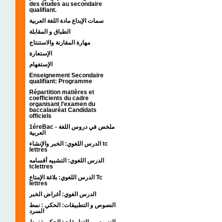
des études au secondaire
qualifiant.
سمات الإبداع مادة اللغة العربية
الطباق و المقابلة
مهارة المقارنة والاستنتاج
الإستعارة
الإستفهام
Enseignement Secondaire
qualifiant: Programme
Répartition matières et
coefficients du cadre
organisant l’examen du
baccalauréat Candidats
officiels
1éreBac - ملخص في دروس اللغة
العربية
الدرس اللغوي: الخبر والإنشاء tc
lettres
الدرس اللغوي: التشبيه أقسامه
tclettres
الدرس اللغوي: بلاغة الإمتاع Tc
lettres
الدرس الغوي: أغراض الخبر
النصوص و التطبيقات: الحكي : نمط
السرد
النصوص و التطبيقات: الحكي : نمط