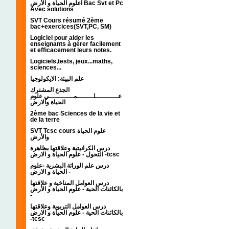
اعلوم الحياة و الأرض Bac Svt et Pc
Avec solutions
SVT Cours résumé 2ème
bac+exercices(SVT,PC, SM)
Logiciel pour aider les
enseignants à gérer facilement
et efficacement leurs notes.
Logiciels,tests, jeux...maths,
sciences...
علم البيئة: الايكولوجيا
الجذع المشترك
عـــــــــــلــــــــمــــــــــــي علوم
الحياة والارض
2ème bac Sciences de la vie et
de la terre
SVT Tcsc cours علوم الحياة
والأرض
درس الكرانيتية وعلاقتها بظاهرة
التحول - علوم الحياة و الارض -tcsc
درس علم الوراثة البشرية -علوم
الحياة و الارض -
درس العوامل المناخية و علاقتها
بالكائنات الحية - علوم الحياة و الأرض
-
درس العوامل التربوية وعلاقتها
بالكائنات الحية - علوم الحياة و الارض
-tcsc