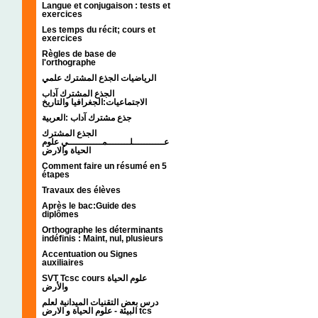
Langue et conjugaison : tests et
exercices
Les temps du récit; cours et
exercices
Règles de base de
l'orthographe
الرياضيات الجذع المشترك علمي
الجذع المشترك آداب
الاجتماعيات:الجغرافيا والتاريخ
جذع مشترك آداب :العربية
الجذع المشترك
عـــــــــــلــــــــمــــــــــــي علوم
الحياة والارض
Comment faire un résumé en 5
étapes
Travaux des élèves
Après le bac:Guide des
diplômes
Orthographe les déterminants
indéfinis : Maint, nul, plusieurs
Accentuation ou Signes
auxiliaires
SVT Tcsc cours علوم الحياة
والأرض
درس بعض التقنيات الميدانية لعلم
البيئة - علوم الحياة و الارض tcs