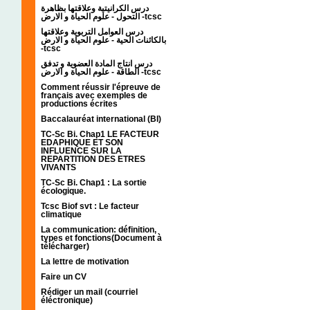
درس الكرانيتية وعلاقتها بظاهرة
التحول - علوم الحياة و الارض -tcsc
درس العوامل التربوية وعلاقتها
بالكائنات الحية - علوم الحياة و الارض
-tcsc
درس انتاج المادة العضوية و تدفق
الطاقة - علوم الحياة و الارض -tcsc
Comment réussir l'épreuve de
français avec exemples de
productions écrites
Baccalauréat international (BI)
TC-Sc Bi. Chap1 LE FACTEUR
EDAPHIQUE ET SON
INFLUENCE SUR LA
REPARTITION DES ETRES
VIVANTS
TC-Sc Bi. Chap1 : La sortie
écologique.
Tcsc Biof svt : Le facteur
climatique
La communication: définition,
types et fonctions(Document à
télécharger)
La lettre de motivation
Faire un CV
Rédiger un mail (courriel
éléctronique)