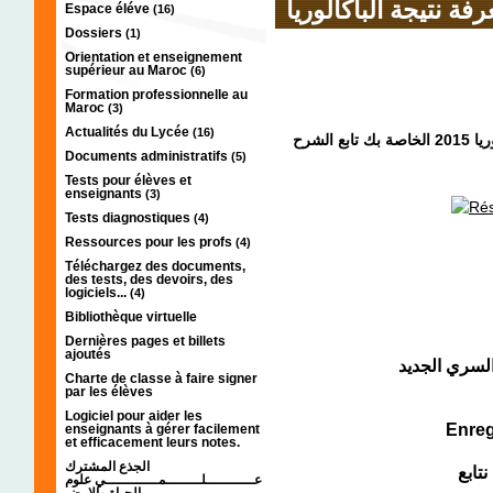
ة نتيجة الباكالوريا
Espace éléve
(16)
Dossiers
(1)
Orientation et enseignement
supérieur au Maroc
(6)
Formation professionnelle au
Maroc
(3)
Actualités du Lycée
(16)
هذا شرح بالصور و الفيديو طريقة معرفة نتيجة الباكالوريا 2015 الخاصة بك تابع الشرح
Documents administratifs
(5)
Tests pour élèves et
enseignants
(3)
Tests diagnostiques
(4)
Ressources pour les profs
(4)
Téléchargez des documents,
des tests, des devoirs, des
logiciels...
(4)
Bibliothèque virtuelle
Dernières pages et billets
ajoutés
لسري الجديد
Charte de classe à faire signer
par les élèves
Logiciel pour aider les
enseignants à gérer facilement
et efficacement leurs notes.
الجذع المشترك
نتابع
عـــــــــــلــــــــمــــــــــــي علوم
الحياة والارض