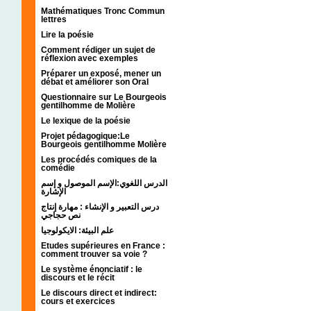
Mathématiques Tronc Commun
lettres
Lire la poésie
Comment rédiger un sujet de
réflexion avec exemples
Préparer un exposé, mener un
débat et améliorer son Oral
Questionnaire sur Le Bourgeois
gentilhomme de Molière
Le lexique de la poésie
Projet pédagogique:Le
Bourgeois gentilhomme Molière
Les procédés comiques de la
comédie
الدرس اللغوي:الإسم الموصول و إسم
الإشارة
درس التعبير و الإنشاء : مهارة إنتاج
نص حجاجي
علم البيئة: الايكولوجيا
Etudes supérieures en France :
comment trouver sa voie ?
Le système énonciatif : le
discours et le récit
Le discours direct et indirect:
cours et exercices