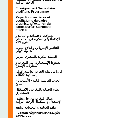
الوحدة الترابية
Enseignement Secondaire
qualifiant: Programme
Répartition matières et
coefficients du cadre
organisant l’examen du
baccalauréat Candidats
officiels
التحولات الإقتصادية و المالية و
الإجتماعية و الفكرية في العالم في
القرن 19م
التنافس الإمبريالي و اندلاع الحرب
العالمية الأولى
اليقظة الفكرية بالمشرق العربي
الضغوط الإستعمارية على المغرب و
محاولات الإصلاح
أوربا من نهاية الحرب العالمية الأولى
إلى أزمة 1929م
<الحرب العالمية الثانية <الأسباب و
النتائج
نظام الحماية بالمغرب و الإستغلال
الإستعماري
نضال المغرب من أجل تحقيق
الإستقلال و استكمال الوحدة الترابية
ملف العولمة و التحديات الراهنة
Examen régional:histoire-géo
2013-casa