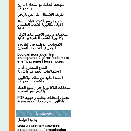
منهجية التعامل مع امتحان التاريخ
والجغرافيا
طريقة الاشتغال على نص تاريخي
جميع دروس الاجتماعيات للسنة
الاولى بكالوريا الشعب العلمية و
التقنية
ملخصات دروس الاجتماعيات الاولى
بكالوريا الشعب العلمية و التقنية
الإمتحانات الوطنية في التاريخ و
الجغرافيا الآداب + التصحيح
Logiciel pour aider les
enseignants à gérer facilement
et efficacement leurs notes.
الجذع المشترك آداب
الاجتماعيات:الجغرافيا والتاريخ
السنة الثانية من سلك الباكالوريا
ملخصات الجغرافيا
امتحانات الباكالوريا احرار علوم الحياة
والأرض مع التصحيح
PDF تحميل امتحانات وطنية و جهوية
باكالوريا احرار مع التصحيح بصيغة
L'arabe
جدلية التواصل
Note 43 sur l'architecture
pédagogique et l'organisation