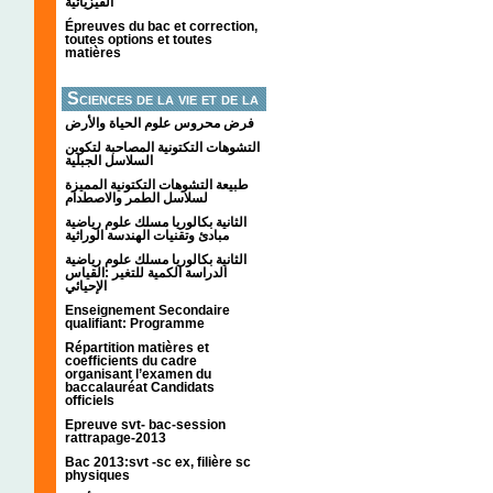
الفيزيائية
Épreuves du bac et correction,
toutes options et toutes
matières
Sciences de la vie et de la
terre
فرض محروس علوم الحياة والأرض
التشوهات التكتونیة المصاحبة لتكوین
السلاسل الجبلیة
طبيعة التشوهات التكتونية المميزة
لسلاسل الطمر والاصطدام
الثانية بكالوريا مسلك علوم رياضية
مبادئ وتقنيات الهندسة الوراثية
الثانية بكالوريا مسلك علوم رياضية
الدراسة الكمية للتغير :القياس
الإحيائي
Enseignement Secondaire
qualifiant: Programme
Répartition matières et
coefficients du cadre
organisant l’examen du
baccalauréat Candidats
officiels
Epreuve svt- bac-session
rattrapage-2013
Bac 2013:svt -sc ex, filière sc
physiques