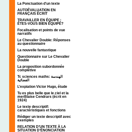
La Ponctuation d'un texte
AUTOÉVALUATION EN
FRANÇAIS ÉCRIT
TRAVAILLER EN ÉQUIPE :
ÊTES-VOUS BIEN ÉQUIPÉ?
Focalisation et points de vue
narratifs
Le Chevalier Double: Réponses
au questionnaire
La nouvelle fantastique
Questionnaire sur Le Chevalier
Double
La proposition subordonnée
complétive
Tc sciences maths: الهندسة
الفضائية
L’expiation Victor Hugo, étude
Tu es plus belle que le ciel et la
merBlaise Cendrars (écrit en
1924)
Le texte descriptif:
caractéristiques et fonctions
Rédiger un texte descriptif avec
exemples
RELATION D’UN TEXTE À LA
SITUATION D’ÉNONCIATION