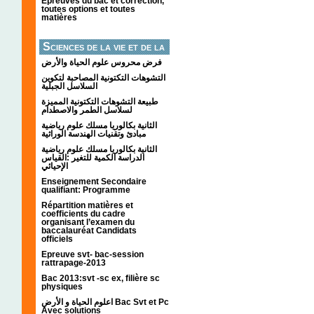
Épreuves du bac et correction,
toutes options et toutes
matières
Sciences de la vie et de la
terre
فرض محروس علوم الحياة والأرض
التشوهات التكتونیة المصاحبة لتكوین
السلاسل الجبلیة
طبيعة التشوهات التكتونية المميزة
لسلاسل الطمر والاصطدام
الثانية بكالوريا مسلك علوم رياضية
مبادئ وتقنيات الهندسة الوراثية
الثانية بكالوريا مسلك علوم رياضية
الدراسة الكمية للتغير :القياس
الإحيائي
Enseignement Secondaire
qualifiant: Programme
Répartition matières et
coefficients du cadre
organisant l’examen du
baccalauréat Candidats
officiels
Epreuve svt- bac-session
rattrapage-2013
Bac 2013:svt -sc ex, filière sc
physiques
اعلوم الحياة و الأرض Bac Svt et Pc
Avec solutions