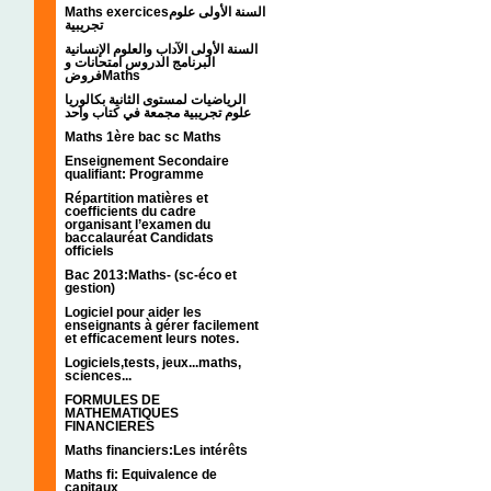
Maths exercicesالسنة الأولى علوم
تجريبية
السنة الأولى الآداب والعلوم الإنسانية
البرنامج الدروس امتحانات و
فروضMaths
الرياضيات لمستوى الثانية بكالوريا
علوم تجريبية مجمعة في كتاب واحد
Maths 1ère bac sc Maths
Enseignement Secondaire
qualifiant: Programme
Répartition matières et
coefficients du cadre
organisant l’examen du
baccalauréat Candidats
officiels
Bac 2013:Maths- (sc-éco et
gestion)
Logiciel pour aider les
enseignants à gérer facilement
et efficacement leurs notes.
Logiciels,tests, jeux...maths,
sciences...
FORMULES DE
MATHEMATIQUES
FINANCIERES
Maths financiers:Les intérêts
Maths fi: Equivalence de
capitaux