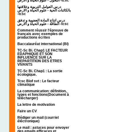
التحول - علوم الحياة و الارض -tcsc
درس العوامل التربوية وعلاقتها
بالكائنات الحية - علوم الحياة و الارض
-tcsc
درس انتاج المادة العضوية و تدفق
الطاقة - علوم الحياة و الارض -tcsc
Comment réussir l'épreuve de
français avec exemples de
productions écrites
Baccalauréat international (BI)
TC-Sc Bi. Chap1 LE FACTEUR
EDAPHIQUE ET SON
INFLUENCE SUR LA
REPARTITION DES ETRES
VIVANTS
TC-Sc Bi. Chap1 : La sortie
écologique.
Tcsc Biof svt : Le facteur
climatique
La communication: définition,
types et fonctions(Document à
télécharger)
La lettre de motivation
Faire un CV
Rédiger un mail (courriel
éléctronique)
Le mail : astuces pour envoyer
des emails efficaces et