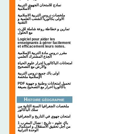
نمادج للامتحان الجهوي التربية
الاسلامية
ملخصات دروس التربية الاسلامية
الاولى بكالوريا الشعب العلمية و
التقنية
تمارين و خطاطة روعة شاملة للإرث
مع الحلول
Logiciel pour aider les
enseignants à gérer facilement
et efficacement leurs notes.
مقرر دروس مادة التربية الإسلامية
الجذع المشترك العلمي
امتحانات الباكالوريا احرار علوم الحياة
والأرض مع التصحيح
اولى باك جميع دروس التربية
الإسلامية ملخصة
PDF تحميل امتحانات وطنية و جهوية
باكالوريا احرار مع التصحيح بصيغة
Histoire géographie
ملخصات الجغرافيا السنة الثانية من
سلك الباكالور
امتحان جهوي في التاريخ و الجغرافيا
1 باك علوم – تاريخ : نضال المغرب
من أجل تحقيق الاستقلال و استكمال
الوحدة الترابية