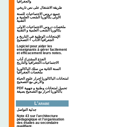
والجغرافيا
طريقة الاشتغال على نص تاريخي
جميع دروس الاجتماعيات للسنة
الاولى بكالوريا الشعب العلمية و
التقنية
ملخصات دروس الاجتماعيات الاولى
بكالوريا الشعب العلمية و التقنية
الإمتحانات الوطنية في التاريخ و
الجغرافيا الآداب + التصحيح
Logiciel pour aider les
enseignants à gérer facilement
et efficacement leurs notes.
الجذع المشترك آداب
الاجتماعيات:الجغرافيا والتاريخ
السنة الثانية من سلك الباكالوريا
ملخصات الجغرافيا
امتحانات الباكالوريا احرار علوم الحياة
والأرض مع التصحيح
PDF تحميل امتحانات وطنية و جهوية
باكالوريا احرار مع التصحيح بصيغة
L'arabe
جدلية التواصل
Note 43 sur l'architecture
pédagogique et l'organisation
des études au secondaire
qualifiant.