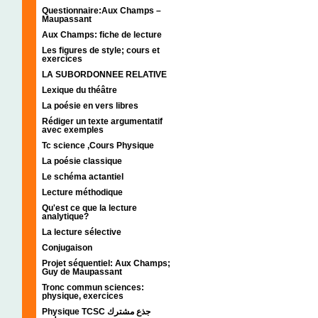
Questionnaire:Aux Champs –
Maupassant
Aux Champs: fiche de lecture
Les figures de style; cours et
exercices
LA SUBORDONNEE RELATIVE
Lexique du théâtre
La poésie en vers libres
Rédiger un texte argumentatif
avec exemples
Tc science ,Cours Physique
La poésie classique
Le schéma actantiel
Lecture méthodique
Qu'est ce que la lecture
analytique?
La lecture sélective
Conjugaison
Projet séquentiel: Aux Champs;
Guy de Maupassant
Tronc commun sciences:
physique, exercices
Physique TCSC جذع مشترك