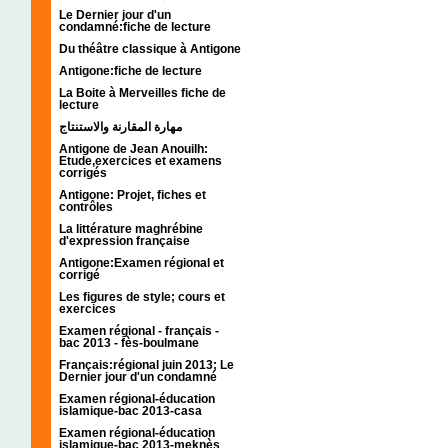
Le Dernier jour d'un
condamné:fiche de lecture
Du théâtre classique à Antigone
Antigone:fiche de lecture
La Boite à Merveilles fiche de
lecture
مهارة المقارنة والاستنتاج
Antigone de Jean Anouilh:
Etude,exercices et examens
corrigés
Antigone: Projet, fiches et
contrôles
La littérature maghrébine
d'expression française
Antigone:Examen régional et
corrigé
Les figures de style; cours et
exercices
Examen régional - français -
bac 2013 - fès-boulmane
Français:régional juin 2013; Le
Dernier jour d'un condamné
Examen régional-éducation
islamique-bac 2013-casa
Examen régional-éducation
islamique-bac 2013-meknès