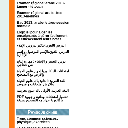
Examen régional:arabe 2013-
tanger - tétouan
Examen régional arabe-bac
2013-meknès
Bac 2013: arabe lettres-session
normale
Logiciel pour aider les
enseignants à gérer facilement
et efficacement leurs notes.
الدرس اللغوي:تذكير بدروس الإملاء
الدرس اللغوي:الإسم الموصول و إسم
الإشارة
درس التعبير و الإنشاء : مهارة إنتاج
نص حجاجي
امتحانات الباكالوريا احرار علوم الحياة
والأرض مع التصحيح
اللغة العربية: الثانية باك علوم الحياة
والارض امتحانات و فروض
اللغة العربية: الأولى باك علوم تجريبية
PDF تحميل امتحانات وطنية و جهوية
باكالوريا احرار مع التصحيح بصيغة
Physique chimie
Tronc commun sciences:
physique, exercices