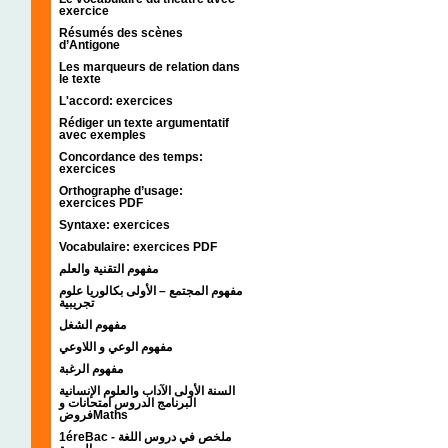
exercice
Résumés des scènes
d’Antigone
Les marqueurs de relation dans
le texte
L'accord: exercices
Rédiger un texte argumentatif
avec exemples
Concordance des temps:
exercices
Orthographe d’usage:
exercices PDF
Syntaxe: exercices
Vocabulaire: exercices PDF
مفهوم التقنية والعلم
مفهوم المجتمع – الأولى بكالوريا علوم
تجريبية
مفهوم الشغل
مفهوم الوعي و اللاوعي
مفهوم الرغبة
السنة الأولى الآداب والعلوم الإنسانية
البرنامج الدروس امتحانات و
فروضMaths
1éreBac - ملخص في دروس اللغة