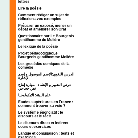
lettres
Lire la poésie
Comment rédiger un sujet de
réflexion avec exemples
Préparer un exposé, mener un
débat et améliorer son Oral
Questionnaire sur Le Bourgeois
gentilhomme de Molière
Le lexique de la poésie
Projet pédagogique:Le
Bourgeois gentilhomme Molière
Les procédés comiques de la
comédie
الدرس اللغوي:الإسم الموصول و إسم
الإشارة
درس التعبير و الإنشاء : مهارة إنتاج
نص حجاجي
علم البيئة: الايكولوجيا
Etudes supérieures en France :
comment trouver sa voie ?
Le système énonciatif : le
discours et le récit
Le discours direct et indirect:
cours et exercices
Langue et conjugaison : tests et
exercices