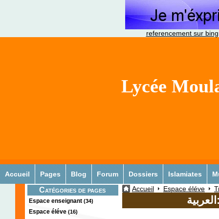
referencement sur bing
Lycée Moula
Accueil
Pages
Blog
Forum
Dossiers
Islamiates
M
Accueil
Espace éléve
T
Catégories de pages
لعربية
Espace enseignant
(34)
Espace éléve
(16)