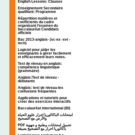
English Lessons: Clauses
Enseignement Secondaire
qualifiant: Programme
Répartition matières et
coefficients du cadre
organisant l’examen du
baccalauréat Candidats
officiels
Bac 2013-anglais- (sc-ex -svt -
tech)
Logiciel pour aider les
enseignants à gérer facilement
et efficacement leurs notes.
Test de niveau en anglais:
compétence linguistique
(grammaire)
Anglais:Test de niveau -
débutants
Anglais: test de niveau-les
confusions fréquentes
Applications et tutoriels pour
créer des exercices interactifs
Baccalauréat international (BI)
امتحانات الباكالوريا احرار علوم الحياة
والأرض مع التصحيح
PDF تحميل امتحانات وطنية و جهوية
باكالوريا احرار مع التصحيح بصيغة