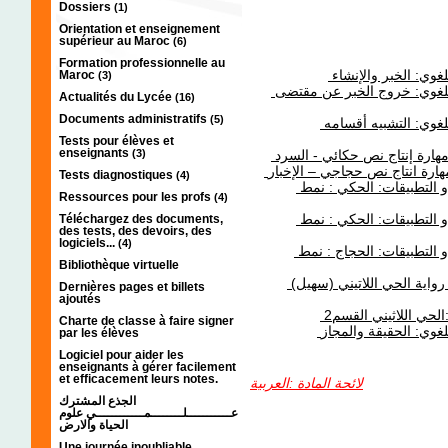
Dossiers
(1)
Orientation et enseignement
supérieur au Maroc
(6)
Formation professionnelle au
غوي: الخبر والإنشاء
Maroc
(3)
الدرس اللغوي: خروج الخبر عن مقتضى
Actualités du Lycée
(16)
Documents administratifs
(5)
غوي: التشبيه أقسامه
Tests pour élèves et
enseignants
(3)
 مهارة إنتاج نص حكائي - السرد
مهارة انتاج نص حجاجي – الإخبار
Tests diagnostiques
(4)
النصوص و التطبيقات: الحكي : نمط
Ressources pour les profs
(4)
النصوص و التطبيقات: الحكي : نمط
Téléchargez des documents,
des tests, des devoirs, des
logiciels...
(4)
النصوص و التطبيقات: الحجاج : نمط
Bibliothèque virtuelle
(المؤلفات رواية الحي اللاتيني (سهيل
Dernières pages et billets
ajoutés
الحي اللاثيني القسم2
Charte de classe à faire signer
غوي: الحقيقة والمجاز
par les élèves
Logiciel pour aider les
enseignants à gérer facilement
et efficacement leurs notes.
لائحة المادة :العربية
الجذع المشترك
عـــــــــــلــــــــمــــــــــــي علوم
الحياة والارض
Une journée inoubliable