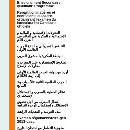
Enseignement Secondaire
qualifiant: Programme
Répartition matières et
coefficients du cadre
organisant l’examen du
baccalauréat Candidats
officiels
التحولات الإقتصادية و المالية و
الإجتماعية و الفكرية في العالم في
القرن 19م
التنافس الإمبريالي و اندلاع الحرب
العالمية الأولى
اليقظة الفكرية بالمشرق العربي
الضغوط الإستعمارية على المغرب و
محاولات الإصلاح
أوربا من نهاية الحرب العالمية الأولى
إلى أزمة 1929م
<الحرب العالمية الثانية <الأسباب و
النتائج
نظام الحماية بالمغرب و الإستغلال
الإستعماري
نضال المغرب من أجل تحقيق
الإستقلال و استكمال الوحدة الترابية
ملف العولمة و التحديات الراهنة
Examen régional:histoire-géo
2013-casa
منهجية التعامل مع امتحان التاريخ