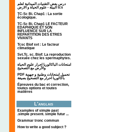
درس بعض التقنيات الميدانية لعلم
البيئة - علوم الحياة و الارض tcs
TC-Sc Bi. Chap1 : La sortie
écologique.
TC-Sc Bi. Chap1 LE FACTEUR
EDAPHIQUE ET SON
INFLUENCE SUR LA
REPARTITION DES ETRES
VIVANTS
Tcsc Biof svt : Le facteur
climatique
Svt.Tc. sc. Biof: La reproduction
sexuée chez les spermaphytes.
امتحانات الباكالوريا احرار علوم الحياة
والأرض مع التصحيح
PDF تحميل امتحانات وطنية و جهوية
باكالوريا احرار مع التصحيح بصيغة
Épreuves du bac et correction,
toutes options et toutes
matières
L'anglais
Examples of simple past
.simple present. simple futur ...
Grammar tronc commun
How to write a good subject ?