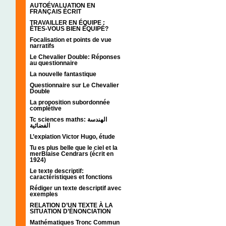
AUTOÉVALUATION EN
FRANÇAIS ÉCRIT
TRAVAILLER EN ÉQUIPE :
ÊTES-VOUS BIEN ÉQUIPÉ?
Focalisation et points de vue
narratifs
Le Chevalier Double: Réponses
au questionnaire
La nouvelle fantastique
Questionnaire sur Le Chevalier
Double
La proposition subordonnée
complétive
Tc sciences maths: الهندسة
الفضائية
L’expiation Victor Hugo, étude
Tu es plus belle que le ciel et la
merBlaise Cendrars (écrit en
1924)
Le texte descriptif:
caractéristiques et fonctions
Rédiger un texte descriptif avec
exemples
RELATION D’UN TEXTE À LA
SITUATION D’ÉNONCIATION
Mathématiques Tronc Commun