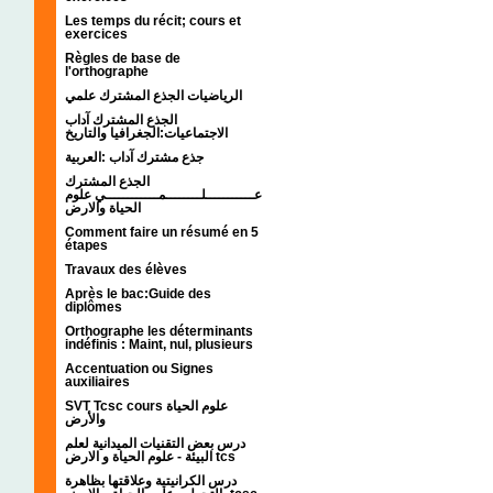
Les temps du récit; cours et
exercices
Règles de base de
l'orthographe
الرياضيات الجذع المشترك علمي
الجذع المشترك آداب
الاجتماعيات:الجغرافيا والتاريخ
جذع مشترك آداب :العربية
الجذع المشترك
عـــــــــــلــــــــمــــــــــــي علوم
الحياة والارض
Comment faire un résumé en 5
étapes
Travaux des élèves
Après le bac:Guide des
diplômes
Orthographe les déterminants
indéfinis : Maint, nul, plusieurs
Accentuation ou Signes
auxiliaires
SVT Tcsc cours علوم الحياة
والأرض
درس بعض التقنيات الميدانية لعلم
البيئة - علوم الحياة و الارض tcs
درس الكرانيتية وعلاقتها بظاهرة