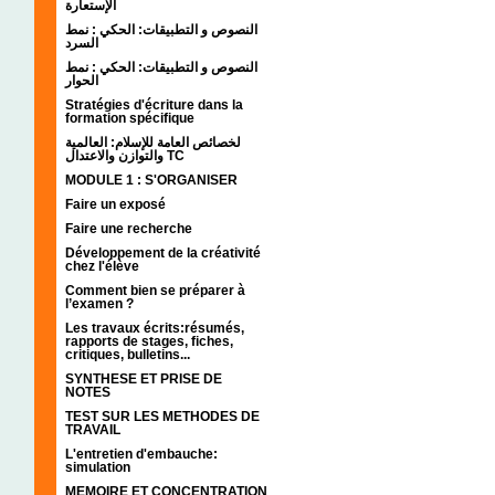
الإستعارة
النصوص و التطبيقات: الحكي : نمط
السرد
النصوص و التطبيقات: الحكي : نمط
الحوار
Stratégies d'écriture dans la
formation spécifique
لخصائص العامة للإسلام: العالمية
والتوازن والاعتدال TC
MODULE 1 : S'ORGANISER
Faire un exposé
Faire une recherche
Développement de la créativité
chez l'élève
Comment bien se préparer à
l’examen ?
Les travaux écrits:résumés,
rapports de stages, fiches,
critiques, bulletins...
SYNTHESE ET PRISE DE
NOTES
TEST SUR LES METHODES DE
TRAVAIL
L'entretien d'embauche:
simulation
MEMOIRE ET CONCENTRATION