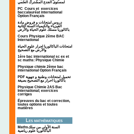
لمستوى الجدع المشترك العلمي
PC Cours et exercices
baccalauréat international
Option Français
دروس امتحانات و فروض مادة
الفيزياء والكيمياء السنة الثانية
باكالوريا مسلك علوم الحياة والأرض
Cours Physique 2ème BAC
International
امتحانات الباكالوريا احرار علوم الحياة
والأرض مع التصحيح
1ère bac international sc ex et
sc maths: Physique Chimie
Physique chimie 2ème bac
international Option Français
PDF تحميل امتحانات وطنية و جهوية
باكالوريا احرار مع التصحيح بصيغة
Physique Chimie 2AS Bac
International; exercices
corriges
Épreuves du bac et correction,
toutes options et toutes
matières
Les mathématiques
Mathsالسنة الأولى من سلك
الباكالوريا علوم رياضية