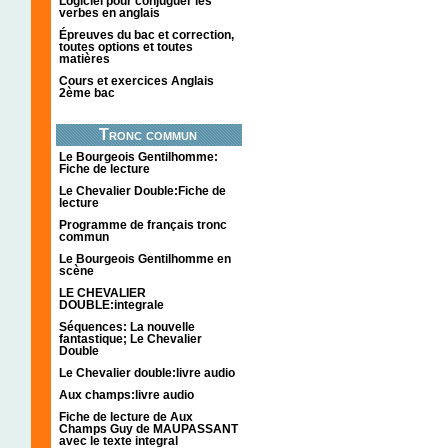
Logiciel pour conjuguer les
verbes en anglais
Épreuves du bac et correction,
toutes options et toutes
matières
Cours et exercices Anglais
2ème bac
Tronc commun
Le Bourgeois Gentilhomme:
Fiche de lecture
Le Chevalier Double:Fiche de
lecture
Programme de français tronc
commun
Le Bourgeois Gentilhomme en
scène
LE CHEVALIER
DOUBLE:integrale
Séquences: La nouvelle
fantastique; Le Chevalier
Double
Le Chevalier double:livre audio
Aux champs:livre audio
Fiche de lecture de Aux
Champs Guy de MAUPASSANT
avec le texte integral