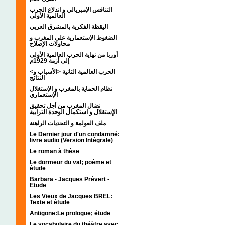
التنافس الإمبريالي و اندلاع الحرب
العالمية الأولى
اليقظة الفكرية بالمشرق العربي
الضغوط الإستعمارية على المغرب و
محاولات الإصلاح
أوربا من نهاية الحرب العالمية الأولى
إلى أزمة 1929م
<الحرب العالمية الثانية <الأسباب و
النتائج
نظام الحماية بالمغرب و الإستغلال
الإستعماري
نضال المغرب من أجل تحقيق
الإستقلال و استكمال الوحدة الترابية
ملف العولمة و التحديات الراهنة
Le Dernier jour d'un condamné:
livre audio (Version Intégrale)
Le roman à thèse
Le dormeur du val; poème et
étude
Barbara - Jacques Prévert -
Etude
Les Vieux de Jacques BREL:
Texte et étude
Antigone:Le prologue; étude
Le vocabulaire du théâtre avec