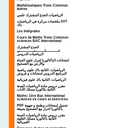
Mathématiques Tronc Commun
lettres
الرياضيات الجذع المشترك علمي
ملخصات مركزة في الرياضيات SVT
باك
Les Intégrales
Cours de Maths Tronc Commun
sciences BAC International
الجذع المشترك
عـــــــــــلــــــــمــــــــــــي
الرياضيات الدروس
امتحانات الباكالوريا احرار علوم الحياة
والأرض مع التصحيح
الرياضيات: الثانية باك علوم رياضية
البرنامج الدروس امتحانات و فروض
الرياضيات: الثانية باك علوم فيزيائية
مقرر دروس مادة الرياضيات السنة
الثانية بكالوريا مسلك الآداب
Maths: 1ère Bac International
sciences ex cours et exercices
PDF تحميل امتحانات وطنية و جهوية
باكالوريا احرار مع التصحيح بصيغة
مقرر دروس مادة الرياضيات السنة
الثانية باكالوريا مسلك العلوم
الفيزيائية