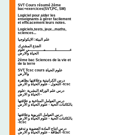
SVT Cours résumé 2ème
bac+exercices(SVT,PC, SM)
Logiciel pour aider les
enseignants à gérer facilement
et efficacement leurs notes.
Logiciels,tests, jeux...maths,
sciences...
علم البيئة: الايكولوجيا
الجذع المشترك
عـــــــــــلــــــــمــــــــــــي علوم
الحياة والارض
2ème bac Sciences de la vie et
de la terre
SVT Tcsc cours علوم الحياة
والأرض
درس الكرانيتية وعلاقتها بظاهرة
التحول - علوم الحياة و الارض -tcsc
درس علم الوراثة البشرية -علوم
الحياة و الارض -
درس العوامل المناخية و علاقتها
بالكائنات الحية - علوم الحياة و الأرض
-
درس العوامل التربوية وعلاقتها
بالكائنات الحية - علوم الحياة و الارض
-tcsc
درس انتاج المادة العضوية و تدفق
الطاقة - علوم الحياة و الارض -tcsc