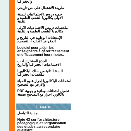
والجغرافيا
طريقة الاشتغال على نص تاريخي
جميع دروس الاجتماعيات للسنة
الاولى بكالوريا الشعب العلمية و
التقنية
ملخصات دروس الاجتماعيات الاولى
بكالوريا الشعب العلمية و التقنية
الإمتحانات الوطنية في التاريخ و
الجغرافيا الآداب + التصحيح
Logiciel pour aider les
enseignants à gérer facilement
et efficacement leurs notes.
الجذع المشترك آداب
الاجتماعيات:الجغرافيا والتاريخ
السنة الثانية من سلك الباكالوريا
ملخصات الجغرافيا
امتحانات الباكالوريا احرار علوم الحياة
والأرض مع التصحيح
PDF تحميل امتحانات وطنية و جهوية
باكالوريا احرار مع التصحيح بصيغة
L'arabe
جدلية التواصل
Note 43 sur l'architecture
pédagogique et l'organisation
des études au secondaire
qualifiant.