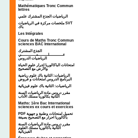
Mathématiques Tronc Commun
lettres
الرياضيات الجذع المشترك علمي
ملخصات مركزة في الرياضيات SVT
باك
Les Intégrales
Cours de Maths Tronc Commun
sciences BAC International
الجذع المشترك
عـــــــــــلــــــــمــــــــــــي
الرياضيات الدروس
امتحانات الباكالوريا احرار علوم الحياة
والأرض مع التصحيح
الرياضيات: الثانية باك علوم رياضية
البرنامج الدروس امتحانات و فروض
الرياضيات: الثانية باك علوم فيزيائية
مقرر دروس مادة الرياضيات السنة
الثانية بكالوريا مسلك الآداب
Maths: 1ère Bac International
sciences ex cours et exercices
PDF تحميل امتحانات وطنية و جهوية
باكالوريا احرار مع التصحيح بصيغة
مقرر دروس مادة الرياضيات السنة
الثانية باكالوريا مسلك العلوم
الفيزيائية