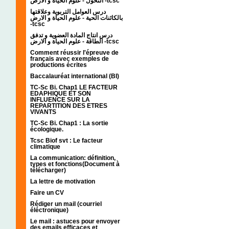
التحول - علوم الحياة و الارض -tcsc
درس العوامل التربوية وعلاقتها
بالكائنات الحية - علوم الحياة و الارض
-tcsc
درس انتاج المادة العضوية و تدفق
الطاقة - علوم الحياة و الارض -tcsc
Comment réussir l'épreuve de
français avec exemples de
productions écrites
Baccalauréat international (BI)
TC-Sc Bi. Chap1 LE FACTEUR
EDAPHIQUE ET SON
INFLUENCE SUR LA
REPARTITION DES ETRES
VIVANTS
TC-Sc Bi. Chap1 : La sortie
écologique.
Tcsc Biof svt : Le facteur
climatique
La communication: définition,
types et fonctions(Document à
télécharger)
La lettre de motivation
Faire un CV
Rédiger un mail (courriel
éléctronique)
Le mail : astuces pour envoyer
des emails efficaces et