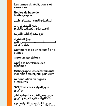
Les temps du récit; cours et
exercices
Règles de base de
l'orthographe
الرياضيات الجذع المشترك علمي
الجذع المشترك آداب
الاجتماعيات:الجغرافيا والتاريخ
جذع مشترك آداب :العربية
الجذع المشترك
عـــــــــــلــــــــمــــــــــــي علوم
الحياة والارض
Comment faire un résumé en 5
étapes
Travaux des élèves
Après le bac:Guide des
diplômes
Orthographe les déterminants
indéfinis : Maint, nul, plusieurs
Accentuation ou Signes
auxiliaires
SVT Tcsc cours علوم الحياة
والأرض
درس بعض التقنيات الميدانية لعلم
البيئة - علوم الحياة و الارض tcs
درس الكرانيتية وعلاقتها بظاهرة