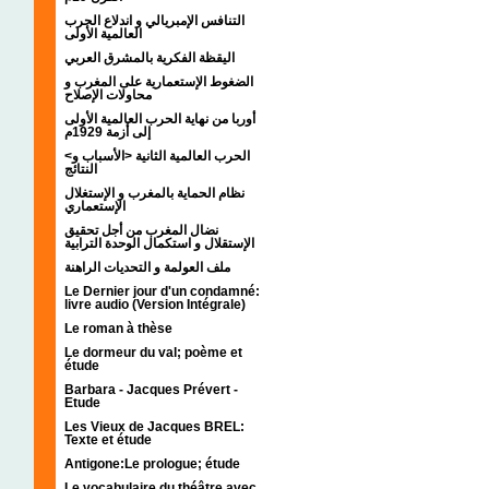
التنافس الإمبريالي و اندلاع الحرب
العالمية الأولى
اليقظة الفكرية بالمشرق العربي
الضغوط الإستعمارية على المغرب و
محاولات الإصلاح
أوربا من نهاية الحرب العالمية الأولى
إلى أزمة 1929م
<الحرب العالمية الثانية <الأسباب و
النتائج
نظام الحماية بالمغرب و الإستغلال
الإستعماري
نضال المغرب من أجل تحقيق
الإستقلال و استكمال الوحدة الترابية
ملف العولمة و التحديات الراهنة
Le Dernier jour d'un condamné:
livre audio (Version Intégrale)
Le roman à thèse
Le dormeur du val; poème et
étude
Barbara - Jacques Prévert -
Etude
Les Vieux de Jacques BREL:
Texte et étude
Antigone:Le prologue; étude
Le vocabulaire du théâtre avec