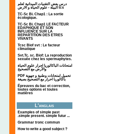
درس بعض التقنيات الميدانية لعلم
البيئة - علوم الحياة و الارض tcs
TC-Sc Bi. Chap1 : La sortie
écologique.
TC-Sc Bi. Chap1 LE FACTEUR
EDAPHIQUE ET SON
INFLUENCE SUR LA
REPARTITION DES ETRES
VIVANTS
Tcsc Biof svt : Le facteur
climatique
Svt.Tc. sc. Biof: La reproduction
sexuée chez les spermaphytes.
امتحانات الباكالوريا احرار علوم الحياة
والأرض مع التصحيح
PDF تحميل امتحانات وطنية و جهوية
باكالوريا احرار مع التصحيح بصيغة
Épreuves du bac et correction,
toutes options et toutes
matières
L'anglais
Examples of simple past
.simple present. simple futur ...
Grammar tronc commun
How to write a good subject ?