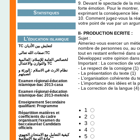
9. Devant le spectacle de la m
forte émotion. Pour le montrer
Statistiques
exprimant la conséquence liée à
10. Comment jugez-vous la réact
votre point de vue par un argu
II- PRODUCTION ECRITE :
Sujet :
L'éducation islamique
Aimeriez-vous exercer un métie
TC لتعايش بين الأديان
nombre de personnes ou, au con
صفات الله تعالى:TC
tout en restant enfermé dans u
Développez votre opinion dans
لخصائص العامة للإسلام: العالمية
Important : La correction de vo
والتوازن والاعتدال TC
- Le respect de la consigne (1)
نظام الارث في الاسلام : الورثة و
- La présentation du texte (1)
أنصبتهم
- L’organisation cohérente du t
Examen régional-éducation
- L’importance des idées et la
islamique-bac 2013-casa
- La correction de la langue (4)
Examen régional-éducation
islamique-bac 2013-meknès
Enseignement Secondaire
qualifiant: Programme
1
Répartition matières et
2
coefficients du cadre
organisant l’examen du
3
baccalauréat Candidats
officiels
4
كيفية التعامل مع الامتحان الجهوي
5
"مادة التربية الإسلامية"