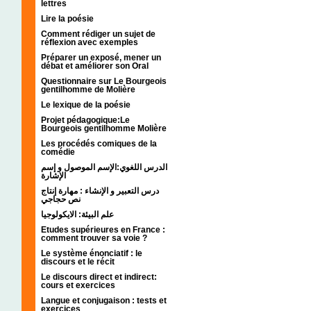
lettres
Lire la poésie
Comment rédiger un sujet de
réflexion avec exemples
Préparer un exposé, mener un
débat et améliorer son Oral
Questionnaire sur Le Bourgeois
gentilhomme de Molière
Le lexique de la poésie
Projet pédagogique:Le
Bourgeois gentilhomme Molière
Les procédés comiques de la
comédie
الدرس اللغوي:الإسم الموصول و إسم
الإشارة
درس التعبير و الإنشاء : مهارة إنتاج
نص حجاجي
علم البيئة: الايكولوجيا
Etudes supérieures en France :
comment trouver sa voie ?
Le système énonciatif : le
discours et le récit
Le discours direct et indirect:
cours et exercices
Langue et conjugaison : tests et
exercices