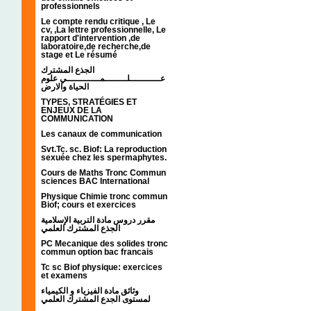
professionnels
Le compte rendu critique , Le
cv, ,La lettre professionnelle, Le
rapport d'intervention ,de
laboratoire,de recherche,de
stage et Le résumé
الجذع المشترك
عـــــــــــلــــــــمــــــــــــي علوم
الحياة والارض
TYPES, STRATÉGIES ET
ENJEUX DE LA
COMMUNICATION
Les canaux de communication
Svt.Tc. sc. Biof: La reproduction
sexuée chez les spermaphytes.
Cours de Maths Tronc Commun
sciences BAC International
Physique Chimie tronc commun
Biof; cours et exercices
مقرر دروس مادة التربية الإسلامية
الجذع المشترك العلمي
PC Mecanique des solides tronc
commun option bac francais
Tc sc Biof physique: exercices
et examens
وثائق مادة الفيزياء و الكيمياء
لمستوى الجدع المشترك العلمي