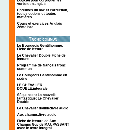
Logiciel pour conjuguer les
verbes en anglais
Épreuves du bac et correction,
toutes options et toutes
matières
Cours et exercices Anglais
2ème bac
Tronc commun
Le Bourgeois Gentilhomme:
Fiche de lecture
Le Chevalier Double:Fiche de
lecture
Programme de français tronc
commun
Le Bourgeois Gentilhomme en
scène
LE CHEVALIER
DOUBLE:integrale
Séquences: La nouvelle
fantastique; Le Chevalier
Double
Le Chevalier double:livre audio
Aux champs:livre audio
Fiche de lecture de Aux
Champs Guy de MAUPASSANT
avec le texte integral