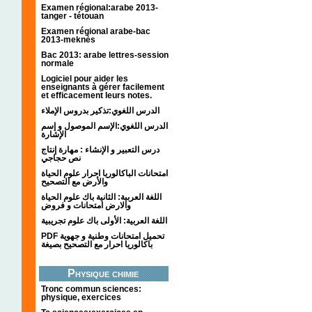
Examen régional:arabe 2013-
tanger - tétouan
Examen régional arabe-bac
2013-meknès
Bac 2013: arabe lettres-session
normale
Logiciel pour aider les
enseignants à gérer facilement
et efficacement leurs notes.
الدرس اللغوي:تذكير بدروس الإملاء
الدرس اللغوي:الإسم الموصول و إسم
الإشارة
درس التعبير و الإنشاء : مهارة إنتاج
نص حجاجي
امتحانات الباكالوريا احرار علوم الحياة
والأرض مع التصحيح
اللغة العربية: الثانية باك علوم الحياة
والارض امتحانات و فروض
اللغة العربية: الأولى باك علوم تجريبية
PDF تحميل امتحانات وطنية و جهوية
باكالوريا احرار مع التصحيح بصيغة
Physique chimie
Tronc commun sciences:
physique, exercices