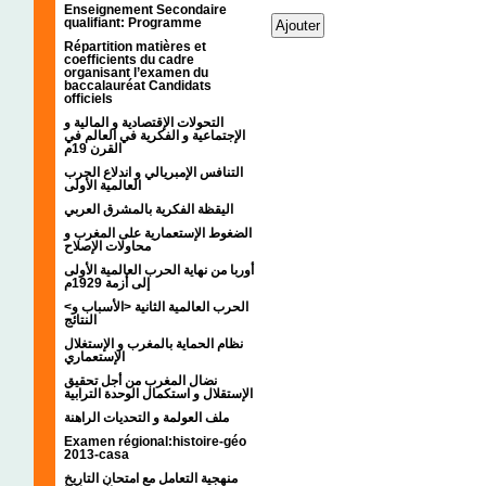
Enseignement Secondaire
qualifiant: Programme
Répartition matières et
coefficients du cadre
organisant l’examen du
baccalauréat Candidats
officiels
التحولات الإقتصادية و المالية و
الإجتماعية و الفكرية في العالم في
القرن 19م
التنافس الإمبريالي و اندلاع الحرب
العالمية الأولى
اليقظة الفكرية بالمشرق العربي
الضغوط الإستعمارية على المغرب و
محاولات الإصلاح
أوربا من نهاية الحرب العالمية الأولى
إلى أزمة 1929م
<الحرب العالمية الثانية <الأسباب و
النتائج
نظام الحماية بالمغرب و الإستغلال
الإستعماري
نضال المغرب من أجل تحقيق
الإستقلال و استكمال الوحدة الترابية
ملف العولمة و التحديات الراهنة
Examen régional:histoire-géo
2013-casa
منهجية التعامل مع امتحان التاريخ