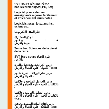
SVT Cours résumé 2ème
bac+exercices(SVT,PC, SM)
Logiciel pour aider les
enseignants à gérer facilement
et efficacement leurs notes.
Logiciels,tests, jeux...maths,
sciences...
علم البيئة: الايكولوجيا
الجذع المشترك
عـــــــــــلــــــــمــــــــــــي علوم
الحياة والارض
2ème bac Sciences de la vie et
de la terre
SVT Tcsc cours علوم الحياة
والأرض
درس الكرانيتية وعلاقتها بظاهرة
التحول - علوم الحياة و الارض -tcsc
درس علم الوراثة البشرية -علوم
الحياة و الارض -
درس العوامل المناخية و علاقتها
بالكائنات الحية - علوم الحياة و الأرض
-
درس العوامل التربوية وعلاقتها
بالكائنات الحية - علوم الحياة و الارض
-tcsc
درس انتاج المادة العضوية و تدفق
الطاقة - علوم الحياة و الارض -tcsc