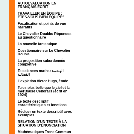
AUTOÉVALUATION EN
FRANÇAIS ÉCRIT
TRAVAILLER EN ÉQUIPE :
ÊTES-VOUS BIEN ÉQUIPÉ?
Focalisation et points de vue
narratifs
Le Chevalier Double: Réponses
au questionnaire
La nouvelle fantastique
Questionnaire sur Le Chevalier
Double
La proposition subordonnée
complétive
Tc sciences maths: الهندسة
الفضائية
L’expiation Victor Hugo, étude
Tu es plus belle que le ciel et la
merBlaise Cendrars (écrit en
1924)
Le texte descriptif:
caractéristiques et fonctions
Rédiger un texte descriptif avec
exemples
RELATION D’UN TEXTE À LA
SITUATION D’ÉNONCIATION
Mathématiques Tronc Commun