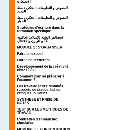
الإستعارة
النصوص و التطبيقات: الحكي : نمط
السرد
النصوص و التطبيقات: الحكي : نمط
الحوار
Stratégies d'écriture dans la
formation spécifique
لخصائص العامة للإسلام: العالمية
والتوازن والاعتدال TC
MODULE 1 : S'ORGANISER
Faire un exposé
Faire une recherche
Développement de la créativité
chez l'élève
Comment bien se préparer à
l’examen ?
Les travaux écrits:résumés,
rapports de stages, fiches,
critiques, bulletins...
SYNTHESE ET PRISE DE
NOTES
TEST SUR LES METHODES DE
TRAVAIL
L'entretien d'embauche:
simulation
MEMOIRE ET CONCENTRATION