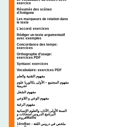
exercice
Résumés des scènes
d’Antigone
Les marqueurs de relation dans
le texte
L'accord: exercices
Rédiger un texte argumentatif
avec exemples
Concordance des temps:
exercices
Orthographe d’usage:
exercices PDF
Syntaxe: exercices
Vocabulaire: exercices PDF
مفهوم التقنية والعلم
مفهوم المجتمع – الأولى بكالوريا علوم
تجريبية
مفهوم الشغل
مفهوم الوعي و اللاوعي
مفهوم الرغبة
السنة الأولى الآداب والعلوم الإنسانية
البرنامج الدروس امتحانات و
فروضMaths
1éreBac - ملخص في دروس اللغة