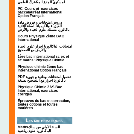
لمستوى الجدع المشترك العلمي
PC Cours et exercices
baccalauréat international
Option Français
دروس امتحانات و فروض مادة
الفيزياء والكيمياء السنة الثانية
باكالوريا مسلك علوم الحياة والأرض
Cours Physique 2ème BAC
International
امتحانات الباكالوريا احرار علوم الحياة
والأرض مع التصحيح
1ère bac international sc ex et
sc maths: Physique Chimie
Physique chimie 2ème bac
international Option Français
PDF تحميل امتحانات وطنية و جهوية
باكالوريا احرار مع التصحيح بصيغة
Physique Chimie 2AS Bac
International; exercices
corriges
Épreuves du bac et correction,
toutes options et toutes
matières
Les mathématiques
Mathsالسنة الأولى من سلك
الباكالوريا علوم رياضية