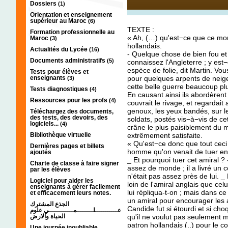
Dossiers
(1)
Orientation et enseignement
supérieur au Maroc
(6)
TEXTE :
Formation professionnelle au
« Ah, (…) qu'est−ce que ce mon
Maroc
(3)
hollandais.
Actualités du Lycée
(16)
- Quelque chose de bien fou et
Documents administratifs
(5)
connaissez l'Angleterre ; y est
espèce de folie, dit Martin. Vo
Tests pour élèves et
enseignants
pour quelques arpents de neige
(3)
cette belle guerre beaucoup p
Tests diagnostiques
(4)
En causant ainsi ils abordèren
Ressources pour les profs
(4)
couvrait le rivage, et regardai
genoux, les yeux bandés, sur le 
Téléchargez des documents,
des tests, des devoirs, des
soldats, postés vis−à−vis de cet
logiciels...
(4)
crâne le plus paisiblement du 
Bibliothèque virtuelle
extrêmement satisfaite.
« Qu'est−ce donc que tout ceci
Dernières pages et billets
homme qu'on venait de tuer en 
ajoutés
_ Et pourquoi tuer cet amiral ? - 
Charte de classe à faire signer
assez de monde ; il a livré un c
par les élèves
n'était pas assez près de lui. _ 
Logiciel pour aider les
loin de l'amiral anglais que celui
enseignants à gérer facilement
lui répliqua-t-on ; mais dans c
et efficacement leurs notes.
un amiral pour encourager les 
الجذع المشترك
Candide fut si étourdi et si choq
عـــــــــــلــــــــمــــــــــــي علوم
الحياة والارض
qu'il ne voulut pas seulement me
patron hollandais (..) pour le c
Une journée inoubliable