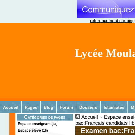
referencement sur bing
Lycée Moula
Accueil
Pages
Blog
Forum
Dossiers
Islamiates
M
Accueil
Espace ensei
Catégories de pages
bac:Français candidats lib
Espace enseignant
(34)
Examen bac:Fran
Espace éléve
(16)