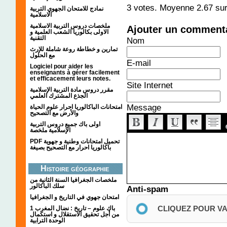
3
votes. Moyenne
2.67
sur
نمادج للامتحان الجهوي التربية
الاسلامية
ملخصات دروس التربية الاسلامية
Ajouter un comment
الاولى بكالوريا الشعب العلمية و
التقنية
Nom
تمارين و خطاطة روعة شاملة للإرث
مع الحلول
E-mail
Logiciel pour aider les
enseignants à gérer facilement
et efficacement leurs notes.
Site Internet
مقرر دروس مادة التربية الإسلامية
الجذع المشترك العلمي
Message
امتحانات الباكالوريا احرار علوم الحياة
والأرض مع التصحيح
اولى باك جميع دروس التربية
الإسلامية ملخصة
PDF تحميل امتحانات وطنية و جهوية
باكالوريا احرار مع التصحيح بصيغة
Histoire géographie
ملخصات الجغرافيا السنة الثانية من
سلك الباكالور
Anti-spam
امتحان جهوي في التاريخ و الجغرافيا
CLIQUEZ POUR V
1 باك علوم – تاريخ : نضال المغرب
من أجل تحقيق الاستقلال و استكمال
الوحدة الترابية