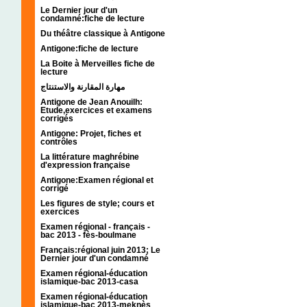
Le Dernier jour d'un
condamné:fiche de lecture
Du théâtre classique à Antigone
Antigone:fiche de lecture
La Boite à Merveilles fiche de
lecture
مهارة المقارنة والاستنتاج
Antigone de Jean Anouilh:
Etude,exercices et examens
corrigés
Antigone: Projet, fiches et
contrôles
La littérature maghrébine
d'expression française
Antigone:Examen régional et
corrigé
Les figures de style; cours et
exercices
Examen régional - français -
bac 2013 - fès-boulmane
Français:régional juin 2013; Le
Dernier jour d'un condamné
Examen régional-éducation
islamique-bac 2013-casa
Examen régional-éducation
islamique-bac 2013-meknès