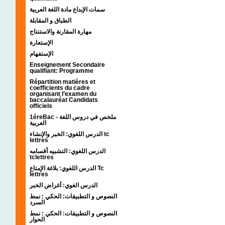
سمات الإبداع مادة اللغة العربية
الطباق و المقابلة
مهارة المقارنة والاستنتاج
الإستعارة
الإستفهام
Enseignement Secondaire
qualifiant: Programme
Répartition matières et
coefficients du cadre
organisant l’examen du
baccalauréat Candidats
officiels
1éreBac - ملخص في دروس اللغة
العربية
الدرس اللغوي: الخبر والإنشاء tc
lettres
الدرس اللغوي: التشبيه أقسامه
tclettres
الدرس اللغوي: بلاغة الإمتاع Tc
lettres
الدرس الغوي: أغراض الخبر
النصوص و التطبيقات: الحكي : نمط
السرد
النصوص و التطبيقات: الحكي : نمط
الحوار