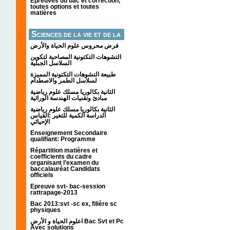
Épreuves du bac et correction,
toutes options et toutes
matières
Sciences de la vie et de la
terre
فرض محروس علوم الحياة والأرض
التشوهات التكتونیة المصاحبة لتكوین
السلاسل الجبلیة
طبيعة التشوهات التكتونية المميزة
لسلاسل الطمر والاصطدام
الثانية بكالوريا مسلك علوم رياضية
مبادئ وتقنيات الهندسة الوراثية
الثانية بكالوريا مسلك علوم رياضية
الدراسة الكمية للتغير :القياس
الإحيائي
Enseignement Secondaire
qualifiant: Programme
Répartition matières et
coefficients du cadre
organisant l’examen du
baccalauréat Candidats
officiels
Epreuve svt- bac-session
rattrapage-2013
Bac 2013:svt -sc ex, filière sc
physiques
اعلوم الحياة و الأرض Bac Svt et Pc
Avec solutions