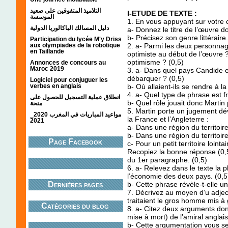
التلاميذ المتفوقين على صعيد
I-ETUDE DE TEXTE :
الموسسة
1. En vous appuyant sur votre 
دليل المسالك الباكالوريا الدولية
a- Donnez le titre de l’œuvre do
b- Précisez son genre littéraire.
Participation du lycée M'y Driss
aux olympiades de la robotique
2. a- Parmi les deux personnage
en Taillande
optimiste au début de l’œuvre ? 
optimisme ? (0,5)
Annonces de concours au
Maroc 2019
3. a- Dans quel pays Candide e
débarquer ? (0,5)
Logiciel pour conjuguer les
verbes en anglais
b- Où allaient-ils se rendre à la
4. a- Quel type de phrase est f
انطلاق عملية التسجيل للحصول على
b- Quel rôle jouait donc Martin
منحة
5. Martin porte un jugement dév
مواعيد المباريات في المغرب 2020_
la France et l’Angleterre :
2021
a- Dans une région du territoire
b- Dans une région du territoire
Page Facebook
c- Pour un petit territoire loint
Recopiez la bonne réponse (0,5)
du 1er paragraphe. (0,5)
6. a- Relevez dans le texte la p
l’économie des deux pays. (0,5
Dernières pages
b- Cette phrase révèle-t-elle un
7. Décrivez au moyen d’u adjecti
traitaient le gros homme mis à g
Catégories du blog
8. a- Citez deux arguments donné
mise à mort) de l’amiral anglais
b- Cette argumentation vous sem