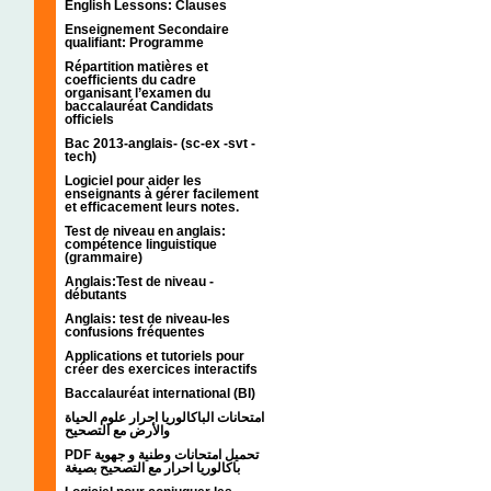
English Lessons: Clauses
Enseignement Secondaire
qualifiant: Programme
Répartition matières et
coefficients du cadre
organisant l’examen du
baccalauréat Candidats
officiels
Bac 2013-anglais- (sc-ex -svt -
tech)
Logiciel pour aider les
enseignants à gérer facilement
et efficacement leurs notes.
Test de niveau en anglais:
compétence linguistique
(grammaire)
Anglais:Test de niveau -
débutants
Anglais: test de niveau-les
confusions fréquentes
Applications et tutoriels pour
créer des exercices interactifs
Baccalauréat international (BI)
امتحانات الباكالوريا احرار علوم الحياة
والأرض مع التصحيح
PDF تحميل امتحانات وطنية و جهوية
باكالوريا احرار مع التصحيح بصيغة