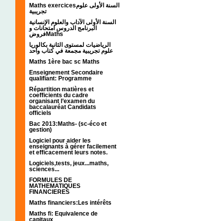
Maths exercicesالسنة الأولى علوم
تجريبية
السنة الأولى الآداب والعلوم الإنسانية
البرنامج الدروس امتحانات و
فروضMaths
الرياضيات لمستوى الثانية بكالوريا
علوم تجريبية مجمعة في كتاب واحد
Maths 1ère bac sc Maths
Enseignement Secondaire
qualifiant: Programme
Répartition matières et
coefficients du cadre
organisant l’examen du
baccalauréat Candidats
officiels
Bac 2013:Maths- (sc-éco et
gestion)
Logiciel pour aider les
enseignants à gérer facilement
et efficacement leurs notes.
Logiciels,tests, jeux...maths,
sciences...
FORMULES DE
MATHEMATIQUES
FINANCIERES
Maths financiers:Les intérêts
Maths fi: Equivalence de
capitaux