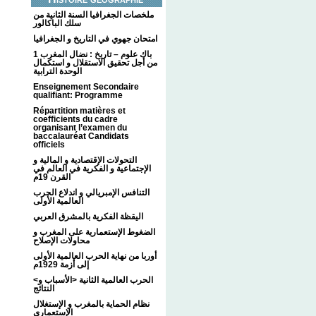
ملخصات الجغرافيا السنة الثانية من
سلك الباكالور
امتحان جهوي في التاريخ و الجغرافيا
1 باك علوم – تاريخ : نضال المغرب
من أجل تحقيق الاستقلال و استكمال
الوحدة الترابية
Enseignement Secondaire
qualifiant: Programme
Répartition matières et
coefficients du cadre
organisant l’examen du
baccalauréat Candidats
officiels
التحولات الإقتصادية و المالية و
الإجتماعية و الفكرية في العالم في
القرن 19م
التنافس الإمبريالي و اندلاع الحرب
العالمية الأولى
اليقظة الفكرية بالمشرق العربي
الضغوط الإستعمارية على المغرب و
محاولات الإصلاح
أوربا من نهاية الحرب العالمية الأولى
إلى أزمة 1929م
<الحرب العالمية الثانية <الأسباب و
النتائج
نظام الحماية بالمغرب و الإستغلال
الإستعماري