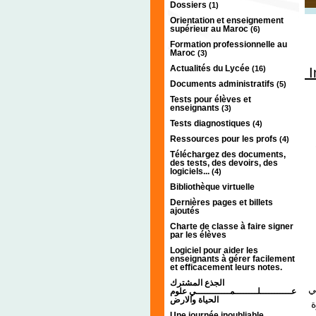
Dossiers
(1)
Orientation et enseignement
supérieur au Maroc
(6)
Formation professionnelle au
Maroc
(3)
Actualités du Lycée
(16)
I
Documents administratifs
(5)
Tests pour élèves et
enseignants
(3)
Tests diagnostiques
(4)
Ressources pour les profs
(4)
Téléchargez des documents,
des tests, des devoirs, des
logiciels...
(4)
Bibliothèque virtuelle
Dernières pages et billets
ajoutés
Charte de classe à faire signer
par les élèves
Logiciel pour aider les
enseignants à gérer facilement
et efficacement leurs notes.
الجذع المشترك
ي
عـــــــــــلــــــــمــــــــــــي علوم
الحياة والارض
2
Une journée inoubliable