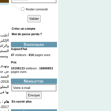
Rester connecté
Créer un compte
Mot de passe perdu ?
أعلنت 
الإلكتر
Statistiques
Aujourd'hui
47
visiteurs -
816
pages vues
وسيست
.
Prix
وتهدف 
10108133
visiteurs -
16660853
من من
pages vues
المتمد
Newsletter
2016-2017، وذلك عن طريق الولوج إلى البوابة الإلكترونية
المعلو
بها ف.
هام :
يم
En savoir plus