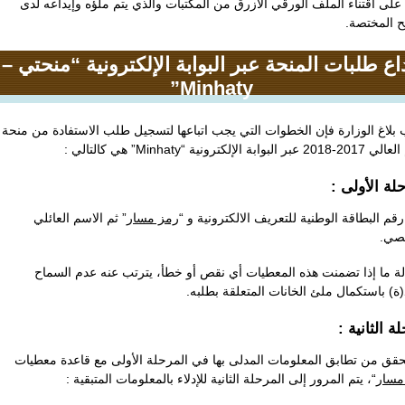
على اقتناء الملف الورقي الأزرق من المكتبات والذي يتم ملؤه وإيداعه لدى
لح المختصة
يداع طلبات المنحة عبر البوابة الإلكترونية “منحتي
Minhaty”
لاغ الوزارة فإن الخطوات التي يجب اتباعها لتسجيل طلب الاستفادة من منحة
لعالي 2017-2018 عبر البوابة الإلكترونية
رحلة الأولى
 رقم البطاقة الوطنية للتعريف الالكترونية و
رمز مسار
” ثم الاسم العائلي
خصي
ة ما إذا تضمنت هذه المعطيات أي نقص أو خطأ، يترتب عنه عدم السماح
ذ(ة) باستكمال ملئ الخانات المتعلقة بطلبه
حلة الثانية
تحقق من تطابق المعلومات المدلى بها في المرحلة الأولى مع قاعدة معطيات
مسار
“، يتم المرور إلى المرحلة الثانية للإدلاء بالمعلومات المتبقية :