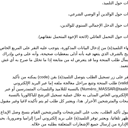
ات حول التلميذ
ات حول الوالدين أو الوصي الشرعي
ات حول الدخل الإجمالي السنوي للوالدين
مات حول التحمل العائلي (لائحة الإخوة المتحمل نفقاتهم
هاء التلميذ(ة) من إدخال البيانات المذكورة، يتوجب عليه النقر على المربع الخاص
يح بالشرف الذي يتعهد فيه بأنه أدلى بمعطيات صحيحة، وأنه على وعي وإدراك
بمآل طلب المنحة وما قد يتعرض له من متابعة إذا ما تخلل ما صرح به أي غش أ
تعمد
بعد النقر على زر تسجيل الطلب يتوصل التلميذ(ة) بقن (code) يمكنه من تأكيد
(validation) طلب المنحة وتتبع مراحل معالجة ملفه إما عبر البريد الإلكتروني
(Numéro_MASSAR@taalim.ma) بالنسبة للتلاميذ والتلميذات المتمدرسين أو عبر
الإلكتروني الخاص المدلى به خلال عملية تسجيل الترشح للباكالوريا بالنسبة
شحات والمترشحين الأحرار. هذا، ويعتبر كل طلب لم يتم تأكيده لاغيا وغير مقبول
بول تأكيد الطلب، يجب على المترشحات والمترشحين القيام بنسخ وصل الإيداع
هر تلقائيا، ويعتبر توفر التلميذ(ة) على بريد إلكتروني أمرا إلزاميا وضروريا، بح
ِنُ الإدارة من إرسال جميع الإشعارات المتعلقة بطلبه من خلاله