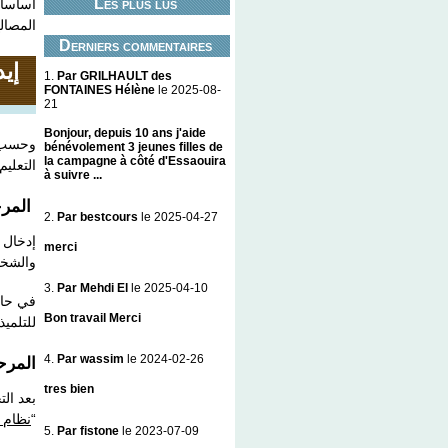
Les plus lus
أساسا 
المصا.
Derniers commentaires
إ –
1.
Par GRILHAULT des
FONTAINES Hélène
le 2025-08-
21
Bonjour, depuis 10 ans j'aide
وحسب ب
bénévolement 3 jeunes filles de
la campagne à côté d'Essaouira
التعليم ا “Minhaty” هي كالتالي :
à suivre ...
الم :
2.
Par bestcours
le 2025-04-27
إدخال “
merci
والش.
3.
Par Mehdi El
le 2025-04-10
في حال
Bon travail Merci
للتلمي.
4.
Par wassim
le 2024-02-26
المر :
tres bien
بعد ال
نظام 
“
5.
Par fistone
le 2023-07-09