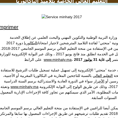
التعليم العالي الخاصة بتلاميذ الباكالوريا
mprimer
وزارة التربية الوطنية والتكوين المهني والبحث العلمي عن إطلاق الخدمة
ونية “منحتي” لفائدة التلاميذ المترشحين لاجتياز امتحانات
البكالوريا
دورة 2017
والراغبين في الإستفادة من منحة التعليم العالي برسم الموسم الجامعي 2017-2018.
التسجيل في الخدمة انطلق منذ فاتح يونيو 2017 ، وذلك عبر البوابة الإلكترونية للوزارة
على الرابط
www.minhaty.ma
إلى غاية 31 يوليوز 2017
، مر
خدمة “منحتي” الإلكترونية إلى تسهيل عملية تسجيل طلبات الترشيح للاستفادة
حة
التعليم العالي
بالنسبة للناجحين المغاربة في البكالوريا المغربية أو الأجنبية،
رسين أو
الأحرار
سواء في الدورة العادية والاستدراكية برسم السنة الدراسية
وتعبئة
www.minhaty.ma
مات المطلوبة، الأمر الذي سيمكنهم من تجاوز كافة الإجراءات الإدارية المعمول
ي السنوات السابقة
كن أيضا للراغبين في الإستفادة من منحة التعليم العالي برسم الموسم الجامع
017-2018 تقديم طلبات ترشيحهم عن طريق الإجراءات المعمول بها سابقا والمرتكزة