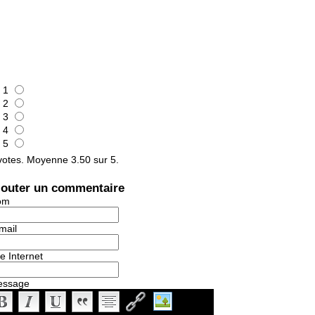
1
2
3
4
5
otes. Moyenne
3.50
sur 5.
jouter un commentaire
om
mail
te Internet
essage