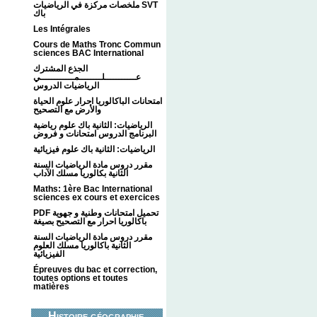
ملخصات مركزة في الرياضيات SVT
باك
Les Intégrales
Cours de Maths Tronc Commun
sciences BAC International
الجذع المشترك
عـــــــــــلــــــــمــــــــــــي
الرياضيات الدروس
امتحانات الباكالوريا احرار علوم الحياة
والأرض مع التصحيح
الرياضيات: الثانية باك علوم رياضية
البرنامج الدروس امتحانات و فروض
الرياضيات: الثانية باك علوم فيزيائية
مقرر دروس مادة الرياضيات السنة
الثانية بكالوريا مسلك الآداب
Maths: 1ère Bac International
sciences ex cours et exercices
PDF تحميل امتحانات وطنية و جهوية
باكالوريا احرار مع التصحيح بصيغة
مقرر دروس مادة الرياضيات السنة
الثانية باكالوريا مسلك العلوم
الفيزيائية
Épreuves du bac et correction,
toutes options et toutes
matières
Histoire géographie