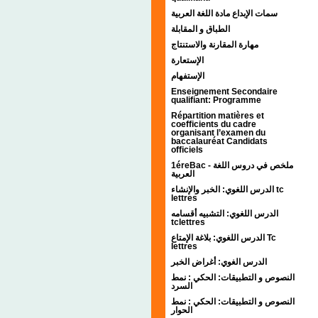
سمات الإبداع مادة اللغة العربية
الطباق و المقابلة
مهارة المقارنة والاستنتاج
الإستعارة
الإستفهام
Enseignement Secondaire
qualifiant: Programme
Répartition matières et
coefficients du cadre
organisant l’examen du
baccalauréat Candidats
officiels
1éreBac - ملخص في دروس اللغة
العربية
الدرس اللغوي: الخبر والإنشاء tc
lettres
الدرس اللغوي: التشبيه أقسامه
tclettres
الدرس اللغوي: بلاغة الإمتاع Tc
lettres
الدرس الغوي: أغراض الخبر
النصوص و التطبيقات: الحكي : نمط
السرد
النصوص و التطبيقات: الحكي : نمط
الحوار