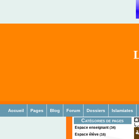
L
Accueil
Pages
Blog
Forum
Dossiers
Islamiates
Catégories de pages
يا
Espace enseignant
(34)
ة
Espace éléve
(16)