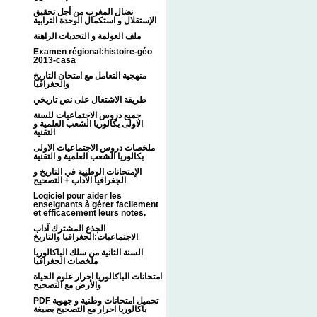
نضال المغرب من أجل تحقيق
الإستقلال و استكمال الوحدة الترابية
ملف العولمة و التحديات الراهنة
Examen régional:histoire-géo
2013-casa
منهجية التعامل مع امتحان التاريخ
والجغرافيا
طريقة الاشتغال على نص تاريخي
جميع دروس الاجتماعيات للسنة
الاولى بكالوريا الشعب العلمية و
التقنية
ملخصات دروس الاجتماعيات الاولى
بكالوريا الشعب العلمية و التقنية
الإمتحانات الوطنية في التاريخ و
الجغرافيا الآداب + التصحيح
Logiciel pour aider les
enseignants à gérer facilement
et efficacement leurs notes.
الجذع المشترك آداب
الاجتماعيات:الجغرافيا والتاريخ
السنة الثانية من سلك الباكالوريا
ملخصات الجغرافيا
امتحانات الباكالوريا احرار علوم الحياة
والأرض مع التصحيح
PDF تحميل امتحانات وطنية و جهوية
باكالوريا احرار مع التصحيح بصيغة