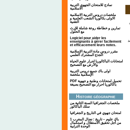
نمادج للامتحان الجهوي التربية
الاسلامية
ملخصات دروس التربية الاسلامية
الاولى بكالوريا الشعب العلمية و
التقنية
تمارين و خطاطة روعة شاملة للإرث
مع الحلول
Logiciel pour aider les
د
enseignants à gérer facilement
et efficacement leurs notes.
مقرر دروس مادة التربية الإسلامية
الجذع المشترك العلمي
امتحانات الباكالوريا احرار علوم الحياة
والأرض مع التصحيح
اولى باك جميع دروس التربية
الإسلامية ملخصة
PDF تحميل امتحانات وطنية و جهوية
باكالوريا احرار مع التصحيح بصيغة
Histoire géographie
ملخصات الجغرافيا السنة الثانية من
سلك الباكالور
امتحان جهوي في التاريخ و الجغرافيا
1 باك علوم – تاريخ : نضال المغرب
من أجل تحقيق الاستقلال و استكمال
الوحدة الترابية