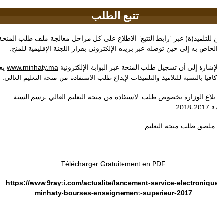
تتبع الطلب
 للتلميذ(ة) عبر “رابط التتبع” الاطلاع على كل مراحل معالجة ملف طلب المنحة
الخاص به إلى حين توصله عبر بريده الإلكتروني بقرار اللجنة الإقليمية للمنح
يع
www.minhaty.ma
لإشارة إلى أن تسجيل طلب المنحة عبر البوابة الإلكترونية
كافيا بالنسبة للتلاميذ والتلميذات لإيداع طلب الاستفادة من منحة التعليم العالي
بلاغ الوزارة بخصوص طلب الاستفادة من منحة التعليم العالي برسم السنة
-2018
ملصق طلب منحة التعليم
Télécharger Gratuitement en PDF
https://www.9rayti.com/actualite/lancement-service-electroniqu
minhaty-bourses-enseignement-superieur-2017