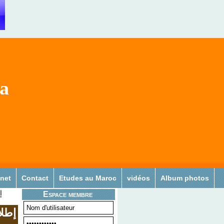
sa
 net
Contact
Etudes au Maroc
vidéos
Album photos
إ
Espace membre
إطلا