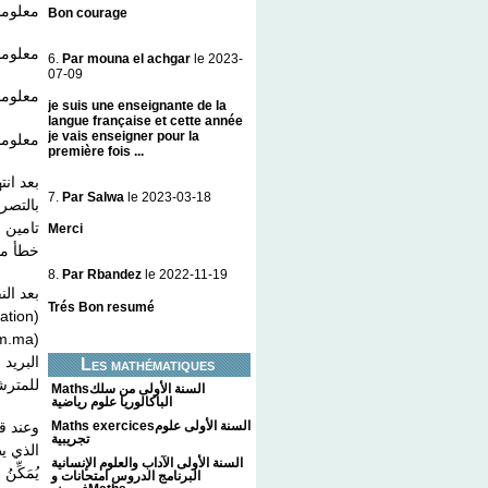
معلوم،
Bon courage
معلوم،
6.
Par mouna el achgar
le 2023-
07-09
معلوم،
je suis une enseignante de la
langue française et cette année
je vais enseigner pour la
معلو).
première fois ...
بعد انت
7.
Par Salwa
le 2023-03-18
بالتصر
تامين 
Merci
خطأ م.
8.
Par Rbandez
le 2022-11-19
Trés Bon resumé
البريد 
Les mathématiques
للمتر.
Mathsالسنة الأولى من سلك
الباكالوريا علوم رياضية
وعند ق
Maths exercicesالسنة الأولى علوم
تجريبية
الذي يظ
السنة الأولى الآداب والعلوم الإنسانية
يُمَكّ.
البرنامج الدروس امتحانات و