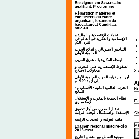
Enseignement Secondaire
qualifiant: Programme
Répartition matières et
coefficients du cadre
organisant l’examen du
baccalauréat Candidats
officiels
التحولات الإقتصادية و المالية و
الإجتماعية و الفكرية في العالم في
القرن 19م
التنافس الإمبريالي و اندلاع الحرب
العالمية الأولى
اليقظة الفكرية بالمشرق العربي
الضغوط الإستعمارية على المغرب و
2
v
محاولات الإصلاح
أوربا من نهاية الحرب العالمية الأولى
إلى أزمة 1929م
A
<الحرب العالمية الثانية <الأسباب و
N
النتائج
نظام الحماية بالمغرب و الإستغلال
E-
الإستعماري
نضال المغرب من أجل تحقيق
الإستقلال و استكمال الوحدة الترابية
Si
ملف العولمة و التحديات الراهنة
M
Examen régional:histoire-géo
2013-casa
منهجية التعامل مع امتحان التاريخ