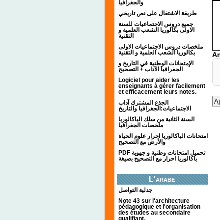
والجغرافيا
طريقة الاشتغال على نص تاريخي
جميع دروس الاجتماعيات للسنة
الاولى بكالوريا الشعب العلمية و
التقنية
ملخصات دروس الاجتماعيات الاولى
بكالوريا الشعب العلمية و التقنية
An
الإمتحانات الوطنية في التاريخ و
الجغرافيا الآداب + التصحيح
Logiciel pour aider les
enseignants à gérer facilement
et efficacement leurs notes.
الجذع المشترك آداب
الاجتماعيات:الجغرافيا والتاريخ
السنة الثانية من سلك الباكالوريا
ملخصات الجغرافيا
امتحانات الباكالوريا احرار علوم الحياة
والأرض مع التصحيح
PDF تحميل امتحانات وطنية و جهوية
باكالوريا احرار مع التصحيح بصيغة
L'arabe
جدلية التواصل
Note 43 sur l'architecture
pédagogique et l'organisation
des études au secondaire
qualifiant.