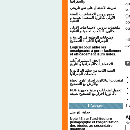
والجغرافيا
qu
طريقة الاشتغال على نص تاريخي
le
جميع دروس الاجتماعيات للسنة
Ça
الاولى بكالوريا الشعب العلمية و
التقنية
po
ملخصات دروس الاجتماعيات الاولى
ou
بكالوريا الشعب العلمية و التقنية
الإمتحانات الوطنية في التاريخ و
ht
الجغرافيا الآداب + التصحيح
av
Logiciel pour aider les
enseignants à gérer facilement
et efficacement leurs notes.
الجذع المشترك آداب
الاجتماعيات:الجغرافيا والتاريخ
السنة الثانية من سلك الباكالوريا
ملخصات الجغرافيا
امتحانات الباكالوريا احرار علوم الحياة
والأرض مع التصحيح
PDF تحميل امتحانات وطنية و جهوية
باكالوريا احرار مع التصحيح بصيغة
1
v
L'arabe
جدلية التواصل
A
Note 43 sur l'architecture
pédagogique et l'organisation
N
des études au secondaire
qualifiant.