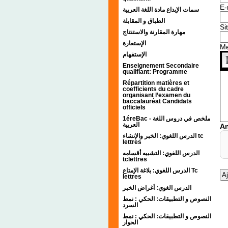
E-
سمات الإبداع مادة اللغة العربية
الطباق و المقابلة
Si
مهارة المقارنة والاستنتاج
الإستعارة
M
الإستفهام
Enseignement Secondaire
qualifiant: Programme
Répartition matières et
coefficients du cadre
organisant l’examen du
baccalauréat Candidats
officiels
1éreBac - ملخص في دروس اللغة
العربية
An
الدرس اللغوي: الخبر والإنشاء tc
lettres
الدرس اللغوي: التشبيه أقسامه
tclettres
الدرس اللغوي: بلاغة الإمتاع Tc
lettres
الدرس الغوي: أغراض الخبر
النصوص و التطبيقات: الحكي : نمط
السرد
النصوص و التطبيقات: الحكي : نمط
الحوار