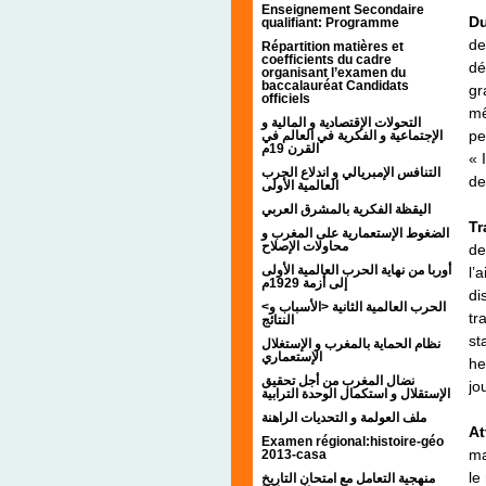
Enseignement Secondaire
Du
qualifiant: Programme
de
Répartition matières et
coefficients du cadre
dé
organisant l’examen du
baccalauréat Candidats
gr
officiels
mê
التحولات الإقتصادية و المالية و
pe
الإجتماعية و الفكرية في العالم في
القرن 19م
« 
التنافس الإمبريالي و اندلاع الحرب
de
العالمية الأولى
اليقظة الفكرية بالمشرق العربي
Tr
الضغوط الإستعمارية على المغرب و
محاولات الإصلاح
de
أوربا من نهاية الحرب العالمية الأولى
l’
إلى أزمة 1929م
di
<الحرب العالمية الثانية <الأسباب و
tr
النتائج
st
نظام الحماية بالمغرب و الإستغلال
الإستعماري
he
نضال المغرب من أجل تحقيق
jo
الإستقلال و استكمال الوحدة الترابية
ملف العولمة و التحديات الراهنة
At
Examen régional:histoire-géo
ma
2013-casa
le
منهجية التعامل مع امتحان التاريخ