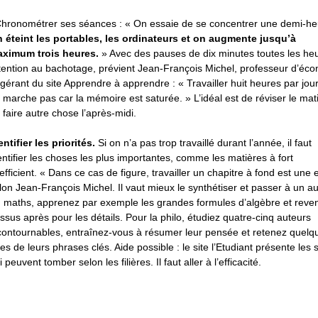
ronométrer ses séances : « On essaie de se concentrer une demi-he
 éteint les portables, les ordinateurs et on augmente jusqu’à
ximum trois heures.
» Avec des pauses de dix minutes toutes les he
tention au bachotage, prévient Jean-François Michel, professeur d’éc
 gérant du site Apprendre à apprendre : « Travailler huit heures par jour
 marche pas car la mémoire est saturée. » L’idéal est de réviser le mati
 faire autre chose l’après-midi.
entifier les priorités.
Si on n’a pas trop travaillé durant l’année, il faut
entifier les choses les plus importantes, comme les matières à fort
efficient. « Dans ce cas de figure, travailler un chapitre à fond est une e
lon Jean-François Michel. Il vaut mieux le synthétiser et passer à un au
 maths, apprenez par exemple les grandes formules d’algèbre et reve
ssus après pour les détails. Pour la philo, étudiez quatre-cinq auteurs
contournables, entraînez-vous à résumer leur pensée et retenez quelq
es de leurs phrases clés. Aide possible : le site l’Etudiant présente les 
i peuvent tomber selon les filières. Il faut aller à l’efficacité.