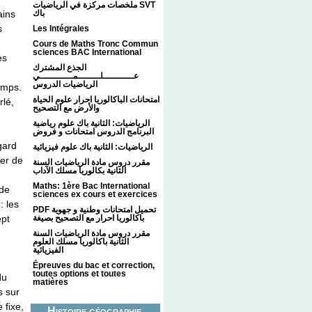
ملخصات مركزة في الرياضيات SVT
باك
ains
s
Les Intégrales
Cours de Maths Tronc Commun
sciences BAC International
es
الجذع المشترك
عـــــــــــلــــــــمــــــــــــي
الرياضيات الدروس
emps.
امتحانات الباكالوريا احرار علوم الحياة
rlé,
والأرض مع التصحيح
الرياضيات: الثانية باك علوم رياضية
البرنامج الدروس امتحانات و فروض
gard
الرياضيات: الثانية باك علوم فيزيائية
der de
مقرر دروس مادة الرياضيات السنة
الثانية بكالوريا مسلك الآداب
Maths: 1ère Bac International
 de
sciences ex cours et exercices
: les
PDF تحميل امتحانات وطنية و جهوية
باكالوريا احرار مع التصحيح بصيغة
ept
مقرر دروس مادة الرياضيات السنة
الثانية باكالوريا مسلك العلوم
الفيزيائية
Épreuves du bac et correction,
toutes options et toutes
du
matières
s sur
 fixe,
Histoire géographie