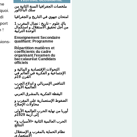
mme
ملخصات الجغرافيا السنة الثانية من
سلك الباكالور
quoi.
di
امتحان جهوي في التاريخ و الجغرافيا
sport
1 باك علوم – تاريخ : نضال المغرب
من أجل تحقيق الاستقلال و استكمال
 !
الوحدة الترابية
Enseignement Secondaire
qualifiant: Programme
sions-
Répartition matières et
coefficients du cadre
organisant l’examen du
baccalauréat Candidats
officiels
التحولات الإقتصادية و المالية و
الإجتماعية و الفكرية في العالم في
القرن 19م
التنافس الإمبريالي و اندلاع الحرب
العالمية الأولى
اليقظة الفكرية بالمشرق العربي
الضغوط الإستعمارية على المغرب و
محاولات الإصلاح
أوربا من نهاية الحرب العالمية الأولى
إلى أزمة 1929م
<الحرب العالمية الثانية <الأسباب و
النتائج
نظام الحماية بالمغرب و الإستغلال
الإستعماري