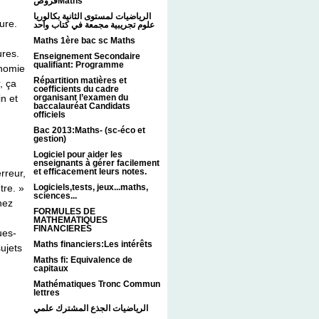
فروضMaths
الرياضيات لمستوى الثانية بكالوريا
ure.
علوم تجريبية مجمعة في كتاب واحد
Maths 1ère bac sc Maths
ures.
Enseignement Secondaire
qualifiant: Programme
onomie
Répartition matières et
, ça
coefficients du cadre
n et
organisant l’examen du
baccalauréat Candidats
officiels
Bac 2013:Maths- (sc-éco et
gestion)
Logiciel pour aider les
enseignants à gérer facilement
et efficacement leurs notes.
rreur,
tre. »
Logiciels,tests, jeux...maths,
sciences...
nez
FORMULES DE
MATHEMATIQUES
FINANCIERES
ues-
Maths financiers:Les intérêts
sujets
Maths fi: Equivalence de
capitaux
Mathématiques Tronc Commun
lettres
الرياضيات الجذع المشترك علمي