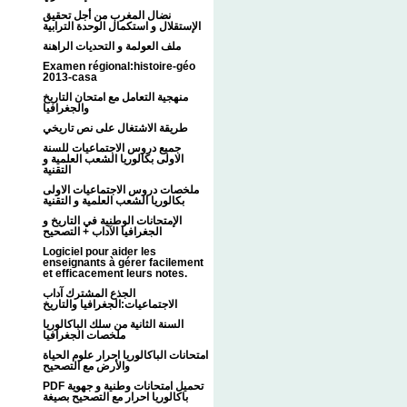
نضال المغرب من أجل تحقيق
الإستقلال و استكمال الوحدة الترابية
ملف العولمة و التحديات الراهنة
Examen régional:histoire-géo
2013-casa
منهجية التعامل مع امتحان التاريخ
والجغرافيا
طريقة الاشتغال على نص تاريخي
جميع دروس الاجتماعيات للسنة
الاولى بكالوريا الشعب العلمية و
التقنية
ملخصات دروس الاجتماعيات الاولى
بكالوريا الشعب العلمية و التقنية
الإمتحانات الوطنية في التاريخ و
الجغرافيا الآداب + التصحيح
Logiciel pour aider les
enseignants à gérer facilement
et efficacement leurs notes.
الجذع المشترك آداب
الاجتماعيات:الجغرافيا والتاريخ
السنة الثانية من سلك الباكالوريا
ملخصات الجغرافيا
امتحانات الباكالوريا احرار علوم الحياة
والأرض مع التصحيح
PDF تحميل امتحانات وطنية و جهوية
باكالوريا احرار مع التصحيح بصيغة