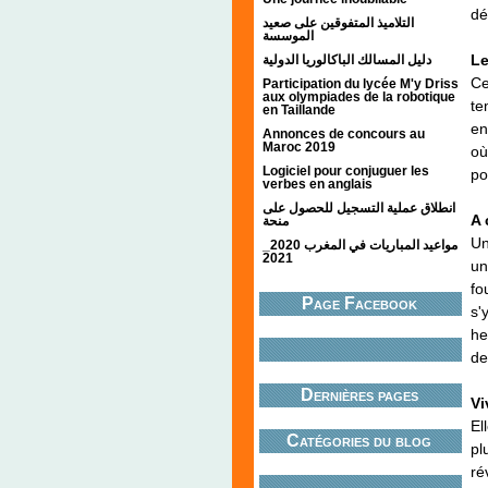
dé
التلاميذ المتفوقين على صعيد
الموسسة
Le
دليل المسالك الباكالوريا الدولية
Ce
Participation du lycée M'y Driss
aux olympiades de la robotique
te
en Taillande
en
Annonces de concours au
Maroc 2019
où
Logiciel pour conjuguer les
po
verbes en anglais
انطلاق عملية التسجيل للحصول على
A 
منحة
Un
مواعيد المباريات في المغرب 2020_
2021
un
fo
Page Facebook
s'
he
de
Dernières pages
Vi
El
Catégories du blog
pl
ré