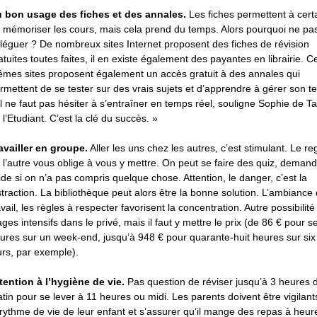
 bon usage des fiches et des annales.
Les fiches permettent à cert
 mémoriser les cours, mais cela prend du temps. Alors pourquoi ne pa
léguer ? De nombreux sites Internet proposent des fiches de révision
atuites toutes faites, il en existe également des payantes en librairie. C
mes sites proposent également un accès gratuit à des annales qui
rmettent de se tester sur des vrais sujets et d’apprendre à gérer son t
Il ne faut pas hésiter à s’entraîner en temps réel, souligne Sophie de Ta
 l’Etudiant. C’est la clé du succès. »
availler en groupe.
Aller les uns chez les autres, c’est stimulant. Le re
 l’autre vous oblige à vous y mettre. On peut se faire des quiz, deman
aide si on n’a pas compris quelque chose. Attention, le danger, c’est la
straction. La bibliothèque peut alors être la bonne solution. L’ambiance
avail, les règles à respecter favorisent la concentration. Autre possibilité 
ages intensifs dans le privé, mais il faut y mettre le prix (de 86 € pour s
ures sur un week-end, jusqu’à 948 € pour quarante-huit heures sur six
urs, par exemple).
tention à l’hygiène de vie.
Pas question de réviser jusqu’à 3 heures 
tin pour se lever à 11 heures ou midi. Les parents doivent être vigilant
 rythme de vie de leur enfant et s’assurer qu’il mange des repas à heure