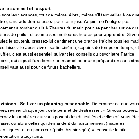
ve le sommeil et le sport
 sont les vacances, tout de même. Alors, même s'il faut veiller à ce qu
tre grand ado dorme assez pour tenir jusqu'à juin, ne l'obligez pas
rcément à tomber du lit à 7heures du matin pour se pencher sur de gr
èmes de philo : chacun a ses meilleures heures pour apprendre. Si vo
ulez le soutenir, pressez-lui gentiment une orange fraîche tous les mati
is laissez-le aussi vivre : sortie cinéma, copains de temps en temps, et
uffler, c'est aussi essentiel, suivant les conseils du psychiatre Patrice
erre, qui signait l'an dernier un manuel pour une préparation sans stre
nseil vaut aussi pour de futurs bacheliers.
visions : Se fixer un planning raisonnable.
Déterminer ce que vous
vez réviser chaque jour, cela permet de déstresser : « Si vous pouvez,
ternez les matières qui vous posent des difficultés et celles où vous ête
l’aise, ou alors celles qui demandent du raisonnement (matières
ientifiques) et du par cœur (philo, histoire-géo) », conseille le site
orientation Studyrama.