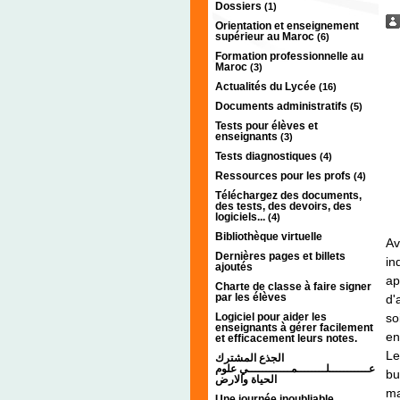
Dossiers
(1)
Orientation et enseignement
supérieur au Maroc
(6)
Formation professionnelle au
Maroc
(3)
Actualités du Lycée
(16)
Documents administratifs
(5)
Tests pour élèves et
enseignants
(3)
Tests diagnostiques
(4)
Ressources pour les profs
(4)
Téléchargez des documents,
des tests, des devoirs, des
logiciels...
(4)
Bibliothèque virtuelle
Av
Dernières pages et billets
in
ajoutés
ap
Charte de classe à faire signer
par les élèves
d'
Logiciel pour aider les
so
enseignants à gérer facilement
en
et efficacement leurs notes.
Le
الجذع المشترك
عـــــــــــلــــــــمــــــــــــي علوم
bu
الحياة والارض
ma
Une journée inoubliable