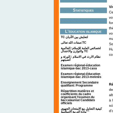
Vi
Statistiques
Ce
vo
fo
th
L'éducation islamique
vo
TC لتعايش بين الأديان
ma
صفات الله تعالى:TC
So
لخصائص العامة للإسلام: العالمية
Hu
والتوازن والاعتدال TC
co
نظام الارث في الاسلام : الورثة و
أنصبتهم
Examen régional-éducation
islamique-bac 2013-casa
Examen régional-éducation
islamique-bac 2013-meknès
Enseignement Secondaire
Ré
qualifiant: Programme
de
Répartition matières et
coefficients du cadre
al
organisant l’examen du
à 
baccalauréat Candidats
officiels
sc
كيفية التعامل مع الامتحان الجهوي
d’
"مادة التربية الإسلامية"