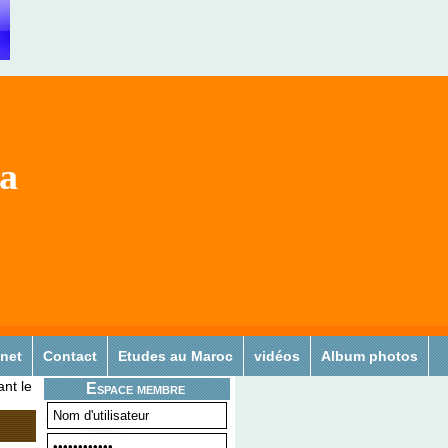
sa
 net
Contact
Etudes au Maroc
vidéos
Album photos
ant le
Espace membre