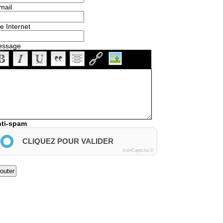
mail
te Internet
essage
ti-spam
CLIQUEZ POUR VALIDER
IconCaptcha ©