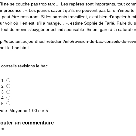
’il ne se couche pas trop tard… Les repères sont importants, tout co
ur présence : « Les jeunes savent qu’ils ne peuvent pas faire n’importe 
 peut être rassurant. Si les parents travaillent, c’est bien d’appeler à mi
ur voir où il en est, s’il a mangé… », estime Sophie de Tarlé. Faire du 
 tout du moins s’oxygéner est indispensable. Sinon, gare à la saturation
tp://etudiant.aujourdhui.fr/etudiant/info/revision-du-bac-conseils-de-revi
ant-le-bac.html
conseils révisions le bac
1
2
3
4
5
ote. Moyenne
1.00
sur 5.
jouter un commentaire
om