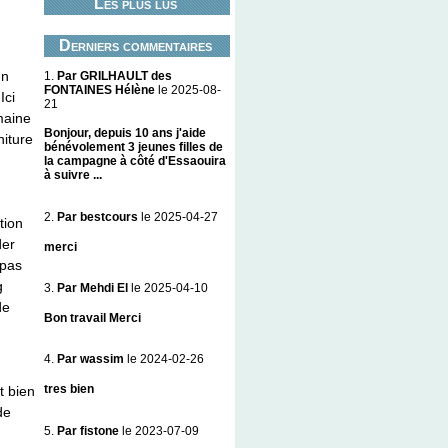
Les plus lus
Derniers commentaires
un
1.
Par GRILHAULT des
FONTAINES Hélène
le 2025-08-
Ici
21
maine
Bonjour, depuis 10 ans j'aide
niture
bénévolement 3 jeunes filles de
la campagne à côté d'Essaouira
à suivre ...
2.
Par bestcours
le 2025-04-27
tion
der
merci
 pas
g
3.
Par Mehdi El
le 2025-04-10
de
Bon travail Merci
4.
Par wassim
le 2024-02-26
tres bien
t bien
de
5.
Par fistone
le 2023-07-09