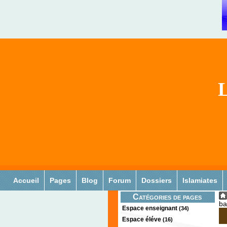
L
Accueil
Pages
Blog
Forum
Dossiers
Islamiates
Catégories de pages
ba
Espace enseignant
(34)
Espace éléve
(16)