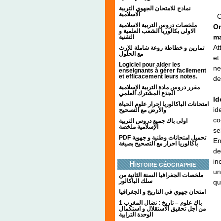
نمادج للامتحان الجهوي التربية
الاسلامية
Ch
ملخصات دروس التربية الاسلامية
On
الاولى بكالوريا الشعب العلمية و
ma
التقنية
At
تمارين و خطاطة روعة شاملة للإرث
مع الحلول
et
Logiciel pour aider les
ne
enseignants à gérer facilement
et efficacement leurs notes.
de
مقرر دروس مادة التربية الإسلامية
الجذع المشترك العلمي
Id
امتحانات الباكالوريا احرار علوم الحياة
id
والأرض مع التصحيح
co
اولى باك جميع دروس التربية
الإسلامية ملخصة
se
PDF تحميل امتحانات وطنية و جهوية
En
باكالوريا احرار مع التصحيح بصيغة
de
in
Histoire géographie
un
ملخصات الجغرافيا السنة الثانية من
سلك الباكالور
qu
امتحان جهوي في التاريخ و الجغرافيا
1 باك علوم – تاريخ : نضال المغرب
من أجل تحقيق الاستقلال و استكمال
الوحدة الترابية