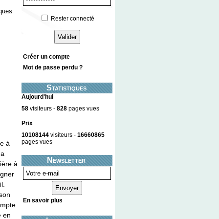
ques
Rester connecté
Créer un compte
Mot de passe perdu ?
Statistiques
Aujourd'hui
58
visiteurs -
828
pages vues
Prix
10108144
visiteurs -
16660865
pages vues
re à
 a
Newsletter
ière à
agner
l.
 son
En savoir plus
compte
é en