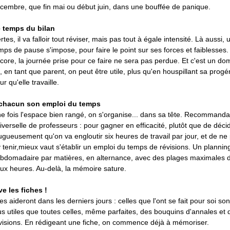
cembre, que fin mai ou début juin, dans une bouffée de panique.
 temps du bilan
rtes, il va falloir tout réviser, mais pas tout à égale intensité. Là aussi, 
mps de pause s'impose, pour faire le point sur ses forces et faiblesses. 
core, la journée prise pour ce faire ne sera pas perdue. Et c'est un do
, en tant que parent, on peut être utile, plus qu'en houspillant sa progé
ur qu'elle travaille.
chacun son emploi du temps
e fois l'espace bien rangé, on s'organise... dans sa tête. Recommanda
iverselle de professeurs : pour gagner en efficacité, plutôt que de déci
ugueusement qu'on va engloutir six heures de travail par jour, et de ne
y tenir,mieux vaut s'établir un emploi du temps de révisions. Un plannin
bdomadaire par matières, en alternance, avec des plages maximales 
ux heures. Au-delà, la mémoire sature.
ve les fiches !
les aideront dans les derniers jours : celles que l'ont se fait pour soi son
us utiles que toutes celles, même parfaites, des bouquins d'annales et 
visions. En rédigeant une fiche, on commence déjà à mémoriser.