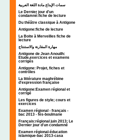
سمات الإبداع مادة اللغة العربية
Le Dernier jour d'un
condamné:fiche de lecture
Du théâtre classique à Antigone
Antigone:fiche de lecture
La Boite à Merveilles fiche de
lecture
مهارة المقارنة والاستنتاج
Antigone de Jean Anouilh:
Etude,exercices et examens
corrigés
Antigone: Projet, fiches et
contrôles
La littérature maghrébine
d'expression française
Antigone:Examen régional et
corrigé
Les figures de style; cours et
exercices
Examen régional - français -
bac 2013 - fès-boulmane
Français:régional juin 2013; Le
Dernier jour d'un condamné
Examen régional-éducation
islamique-bac 2013-casa