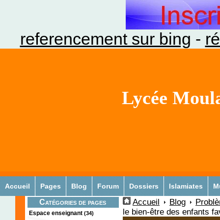
referencement sur bing
-
ré
Lycée Moula
Accueil
Pages
Blog
Forum
Dossiers
Islamiates
M
Accueil
Blog
Problè
Catégories de pages
le bien-être des enfants f
Espace enseignant
(34)