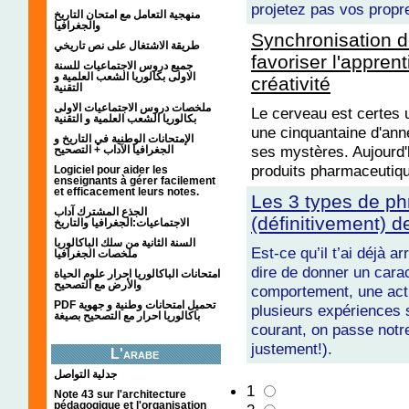
projetez pas vos propr
منهجية التعامل مع امتحان التاريخ
والجغرافيا
Synchronisation d
طريقة الاشتغال على نص تاريخي
favoriser l'apprent
جميع دروس الاجتماعيات للسنة
الاولى بكالوريا الشعب العلمية و
créativité
التقنية
ملخصات دروس الاجتماعيات الاولى
Le cerveau est certes u
بكالوريا الشعب العلمية و التقنية
une cinquantaine d'anné
الإمتحانات الوطنية في التاريخ و
ses mystères. Aujourd'
الجغرافيا الآداب + التصحيح
produits pharmaceutiqu
Logiciel pour aider les
enseignants à gérer facilement
et efficacement leurs notes.
Les 3 types de ph
الجذع المشترك آداب
(définitivement) d
الاجتماعيات:الجغرافيا والتاريخ
السنة الثانية من سلك الباكالوريا
Est-ce qu’il t’ai déjà a
ملخصات الجغرافيا
dire de donner un carac
امتحانات الباكالوريا احرار علوم الحياة
والأرض مع التصحيح
comportement, une acti
PDF تحميل امتحانات وطنية و جهوية
plusieurs expériences
باكالوريا احرار مع التصحيح بصيغة
courant, on passe notre
justement!).
L'arabe
جدلية التواصل
1
Note 43 sur l'architecture
pédagogique et l'organisation