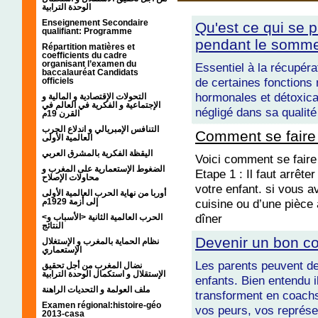
الوحدة الترابية
Enseignement Secondaire
Qu'est ce qui se 
qualifiant: Programme
pendant le somme
Répartition matières et
coefficients du cadre
organisant l’examen du
Essentiel à la récupérat
baccalauréat Candidats
de certaines fonctions 
officiels
hormonales et détoxica
التحولات الإقتصادية و المالية و
الإجتماعية و الفكرية في العالم في
négligé dans sa qualité
القرن 19م
التنافس الإمبريالي و اندلاع الحرب
Comment se faire 
العالمية الأولى
اليقظة الفكرية بالمشرق العربي
Voici comment se faire
الضغوط الإستعمارية على المغرب و
Etape 1 : Il faut arrête
محاولات الإصلاح
votre enfant. si vous a
أوربا من نهاية الحرب العالمية الأولى
إلى أزمة 1929م
cuisine ou d’une pièce à
dîner
<الحرب العالمية الثانية <الأسباب و
النتائج
Devenir un bon co
نظام الحماية بالمغرب و الإستغلال
الإستعماري
Les parents peuvent de
نضال المغرب من أجل تحقيق
الإستقلال و استكمال الوحدة الترابية
enfants. Bien entendu il
ملف العولمة و التحديات الراهنة
transforment en coachs
Examen régional:histoire-géo
vos peurs, vos représe
2013-casa