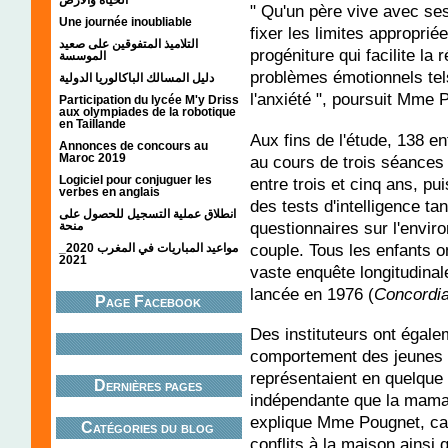
" Qu'un père vive avec ses
Une journée inoubliable
fixer les limites appropri
التلاميذ المتفوقين على صعيد
progéniture qui facilite la 
الموسسة
problèmes émotionnels tels 
دليل المسالك الباكالوريا الدولية
l'anxiété ", poursuit Mme 
Participation du lycée M'y Driss
aux olympiades de la robotique
en Taillande
Aux fins de l'étude, 138 e
Annonces de concours au
Maroc 2019
au cours de trois séances 
Logiciel pour conjuguer les
entre trois et cinq ans, pu
verbes en anglais
des tests d'intelligence ta
انطلاق عملية التسجيل للحصول على
questionnaires sur l'enviro
منحة
couple. Tous les enfants o
مواعيد المباريات في المغرب 2020_
2021
vaste enquête longitudinale
lancée en 1976 (
Concordia
Page Facebook
Des instituteurs ont égale
comportement des jeunes h
représentaient en quelque 
Dernières pages
indépendante que la mama
explique Mme Pougnet, car
Catégories du blog
conflits à la maison ainsi