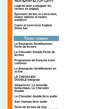
باكالوريا احرار مع التصحيح بصيغة
Logiciel pour conjuguer les
verbes en anglais
Épreuves du bac et correction,
toutes options et toutes
matières
Cours et exercices Anglais
2ème bac
Tronc commun
Le Bourgeois Gentilhomme:
Fiche de lecture
Le Chevalier Double:Fiche de
lecture
Programme de français tronc
commun
Le Bourgeois Gentilhomme en
scène
LE CHEVALIER
DOUBLE:integrale
Séquences: La nouvelle
fantastique; Le Chevalier
Double
Le Chevalier double:livre audio
Aux champs:livre audio
Fiche de lecture de Aux