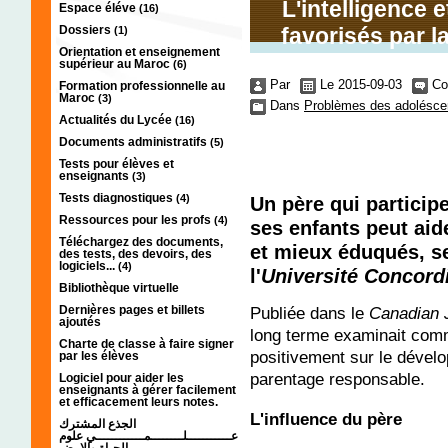
L'intelligence 
Espace éléve
(16)
Dossiers
favorisés par l
(1)
Orientation et enseignement
supérieur au Maroc
(6)
Par
Le 2015-09-03
Co
Formation professionnelle au
Maroc
(3)
Dans
Problèmes des adolésce
Actualités du Lycée
(16)
Documents administratifs
(5)
Tests pour élèves et
enseignants
(3)
Tests diagnostiques
(4)
Un père qui particip
Ressources pour les profs
(4)
ses enfants peut aide
Téléchargez des documents,
et mieux éduqués, s
des tests, des devoirs, des
logiciels...
(4)
l'
Université Concord
Bibliothèque virtuelle
Dernières pages et billets
Publiée dans le
Canadian J
ajoutés
long terme examinait comm
Charte de classe à faire signer
positivement sur le dével
par les élèves
parentage responsable.
Logiciel pour aider les
enseignants à gérer facilement
et efficacement leurs notes.
L'influence du père
الجذع المشترك
عـــــــــــلــــــــمــــــــــــي علوم
الحياة والارض