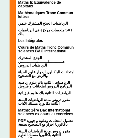
Maths fi: Equivalence de
capitaux
Mathématiques Tronc Commun
lettres
الرياضيات الجذع المشترك علمي
ملخصات مركزة في الرياضيات SVT
باك
Les Intégrales
Cours de Maths Tronc Commun
sciences BAC International
الجذع المشترك
عـــــــــــلــــــــمــــــــــــي
الرياضيات الدروس
امتحانات الباكالوريا احرار علوم الحياة
والأرض مع التصحيح
الرياضيات: الثانية باك علوم رياضية
البرنامج الدروس امتحانات و فروض
الرياضيات: الثانية باك علوم فيزيائية
مقرر دروس مادة الرياضيات السنة
الثانية بكالوريا مسلك الآداب
Maths: 1ère Bac International
sciences ex cours et exercices
PDF تحميل امتحانات وطنية و جهوية
باكالوريا احرار مع التصحيح بصيغة
مقرر دروس مادة الرياضيات السنة
الثانية باكالوريا مسلك العلوم