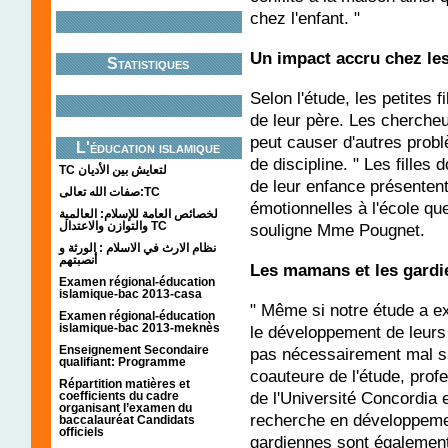
chez l'enfant. "
Un impact accru chez les 
Statistiques
Selon l'étude, les petites f
de leur père. Les chercheu
peut causer d'autres pro
L'éducation islamique
de discipline. " Les filles 
TC لتعايش بين الأديان
de leur enfance présentent
صفات الله تعالى:TC
émotionnelles à l'école que
لخصائص العامة للإسلام: العالمية
والتوازن والاعتدال TC
souligne Mme Pougnet.
نظام الارث في الاسلام : الورثة و
أنصبتهم
Les mamans et les gardi
Examen régional-éducation
islamique-bac 2013-casa
" Même si notre étude a e
Examen régional-éducation
islamique-bac 2013-meknès
le développement de leurs 
Enseignement Secondaire
pas nécessairement mal sa
qualifiant: Programme
coauteure de l'étude, pro
Répartition matières et
de l'Université Concordia
coefficients du cadre
organisant l’examen du
recherche en développeme
baccalauréat Candidats
officiels
gardiennes sont également 