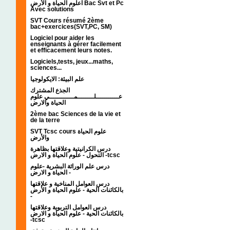
اعلوم الحياة و الأرض Bac Svt et Pc
Avec solutions
SVT Cours résumé 2ème
bac+exercices(SVT,PC, SM)
Logiciel pour aider les
enseignants à gérer facilement
et efficacement leurs notes.
Logiciels,tests, jeux...maths,
sciences...
علم البيئة: الايكولوجيا
الجذع المشترك
عـــــــــــلــــــــمــــــــــــي علوم
الحياة والارض
2ème bac Sciences de la vie et
de la terre
SVT Tcsc cours علوم الحياة
والأرض
درس الكرانيتية وعلاقتها بظاهرة
التحول - علوم الحياة و الارض -tcsc
درس علم الوراثة البشرية -علوم
الحياة و الارض -
درس العوامل المناخية و علاقتها
بالكائنات الحية - علوم الحياة و الأرض
-
درس العوامل التربوية وعلاقتها
بالكائنات الحية - علوم الحياة و الارض
-tcsc