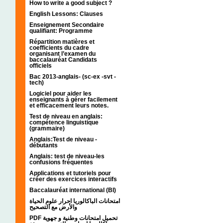
How to write a good subject ?
English Lessons: Clauses
Enseignement Secondaire
qualifiant: Programme
Répartition matières et
coefficients du cadre
organisant l’examen du
baccalauréat Candidats
officiels
Bac 2013-anglais- (sc-ex -svt -
tech)
Logiciel pour aider les
enseignants à gérer facilement
et efficacement leurs notes.
Test de niveau en anglais:
compétence linguistique
(grammaire)
Anglais:Test de niveau -
débutants
Anglais: test de niveau-les
confusions fréquentes
Applications et tutoriels pour
créer des exercices interactifs
Baccalauréat international (BI)
امتحانات الباكالوريا احرار علوم الحياة
والأرض مع التصحيح
PDF تحميل امتحانات وطنية و جهوية