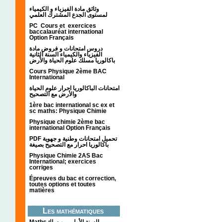
وثائق مادة الفيزياء و الكيمياء
لمستوى الجدع المشترك العلمي
PC Cours et exercices
baccalauréat international
Option Français
دروس امتحانات و فروض مادة
الفيزياء والكيمياء السنة الثانية
باكالوريا مسلك علوم الحياة والأرض
Cours Physique 2ème BAC
International
امتحانات الباكالوريا احرار علوم الحياة
والأرض مع التصحيح
1ère bac international sc ex et
sc maths: Physique Chimie
Physique chimie 2ème bac
international Option Français
PDF تحميل امتحانات وطنية و جهوية
باكالوريا احرار مع التصحيح بصيغة
Physique Chimie 2AS Bac
International; exercices
corriges
Épreuves du bac et correction,
toutes options et toutes
matières
Les mathématiques
Mathsالسنة الأولى من سلك