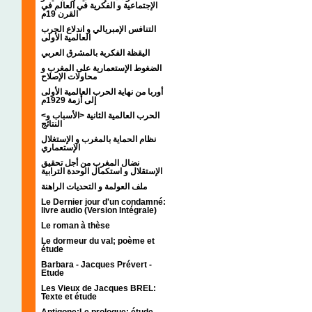
الإجتماعية و الفكرية في العالم في
القرن 19م
التنافس الإمبريالي و اندلاع الحرب
العالمية الأولى
اليقظة الفكرية بالمشرق العربي
الضغوط الإستعمارية على المغرب و
محاولات الإصلاح
أوربا من نهاية الحرب العالمية الأولى
إلى أزمة 1929م
<الحرب العالمية الثانية <الأسباب و
النتائج
نظام الحماية بالمغرب و الإستغلال
الإستعماري
نضال المغرب من أجل تحقيق
الإستقلال و استكمال الوحدة الترابية
ملف العولمة و التحديات الراهنة
Le Dernier jour d'un condamné:
livre audio (Version Intégrale)
Le roman à thèse
Le dormeur du val; poème et
étude
Barbara - Jacques Prévert -
Etude
Les Vieux de Jacques BREL:
Texte et étude
Antigone:Le prologue; étude