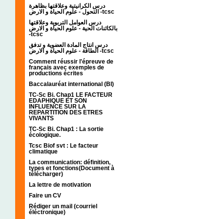
درس الكرانيتية وعلاقتها بظاهرة
التحول - علوم الحياة و الارض -tcsc
درس العوامل التربوية وعلاقتها
بالكائنات الحية - علوم الحياة و الارض
-tcsc
درس انتاج المادة العضوية و تدفق
الطاقة - علوم الحياة و الارض -tcsc
Comment réussir l'épreuve de
français avec exemples de
productions écrites
Baccalauréat international (BI)
TC-Sc Bi. Chap1 LE FACTEUR
EDAPHIQUE ET SON
INFLUENCE SUR LA
REPARTITION DES ETRES
VIVANTS
TC-Sc Bi. Chap1 : La sortie
écologique.
Tcsc Biof svt : Le facteur
climatique
La communication: définition,
types et fonctions(Document à
télécharger)
La lettre de motivation
Faire un CV
Rédiger un mail (courriel
éléctronique)