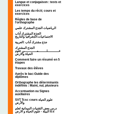
Langue et conjugaison : tests et
exercices
Les temps du récit; cours et
exercices
Règles de base de
l'orthographe
الرياضيات الجذع المشترك علمي
الجذع المشترك آداب
الاجتماعيات:الجغرافيا والتاريخ
جذع مشترك آداب :العربية
الجذع المشترك
عـــــــــــلــــــــمــــــــــــي علوم
الحياة والارض
Comment faire un résumé en 5
étapes
Travaux des élèves
Après le bac:Guide des
diplômes
Orthographe les déterminants
indéfinis : Maint, nul, plusieurs
Accentuation ou Signes
auxiliaires
SVT Tcsc cours علوم الحياة
والأرض
درس بعض التقنيات الميدانية لعلم
البيئة - علوم الحياة و الارض tcs