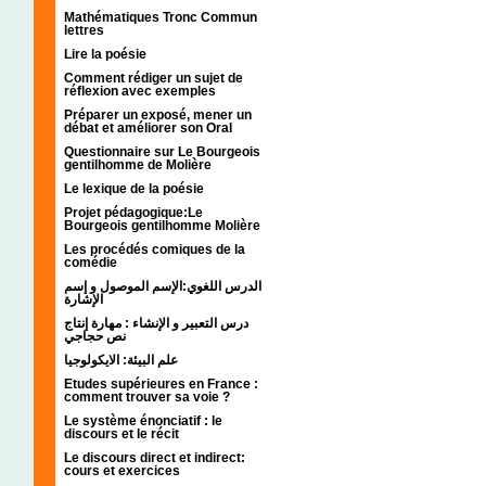
Mathématiques Tronc Commun
lettres
Lire la poésie
Comment rédiger un sujet de
réflexion avec exemples
Préparer un exposé, mener un
débat et améliorer son Oral
Questionnaire sur Le Bourgeois
gentilhomme de Molière
Le lexique de la poésie
Projet pédagogique:Le
Bourgeois gentilhomme Molière
Les procédés comiques de la
comédie
الدرس اللغوي:الإسم الموصول و إسم
الإشارة
درس التعبير و الإنشاء : مهارة إنتاج
نص حجاجي
علم البيئة: الايكولوجيا
Etudes supérieures en France :
comment trouver sa voie ?
Le système énonciatif : le
discours et le récit
Le discours direct et indirect:
cours et exercices