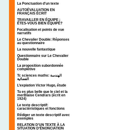
La Ponctuation d'un texte
AUTOÉVALUATION EN
FRANÇAIS ÉCRIT
TRAVAILLER EN ÉQUIPE :
ÊTES-VOUS BIEN ÉQUIPÉ?
Focalisation et points de vue
narratifs
Le Chevalier Double: Réponses
au questionnaire
La nouvelle fantastique
Questionnaire sur Le Chevalier
Double
La proposition subordonnée
complétive
Tc sciences maths: الهندسة
الفضائية
L’expiation Victor Hugo, étude
Tu es plus belle que le ciel et la
merBlaise Cendrars (écrit en
1924)
Le texte descriptif:
caractéristiques et fonctions
Rédiger un texte descriptif avec
exemples
RELATION D’UN TEXTE À LA
SITUATION D’ÉNONCIATION