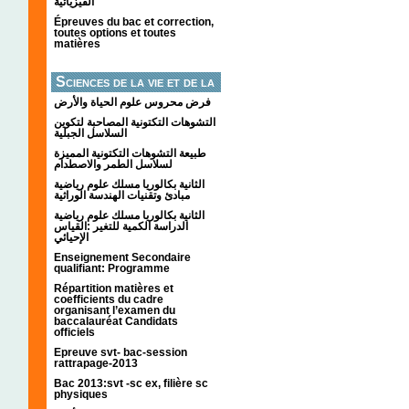
الفيزيائية
Épreuves du bac et correction,
toutes options et toutes
matières
Sciences de la vie et de la
terre
فرض محروس علوم الحياة والأرض
التشوهات التكتونیة المصاحبة لتكوین
السلاسل الجبلیة
طبيعة التشوهات التكتونية المميزة
لسلاسل الطمر والاصطدام
الثانية بكالوريا مسلك علوم رياضية
مبادئ وتقنيات الهندسة الوراثية
الثانية بكالوريا مسلك علوم رياضية
الدراسة الكمية للتغير :القياس
الإحيائي
Enseignement Secondaire
qualifiant: Programme
Répartition matières et
coefficients du cadre
organisant l’examen du
baccalauréat Candidats
officiels
Epreuve svt- bac-session
rattrapage-2013
Bac 2013:svt -sc ex, filière sc
physiques