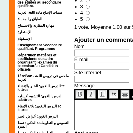
2
des études au secondaire
3
qualifiant.
4
سمات الإبداع مادة اللغة العربية
5
الطباق و المقابلة
مهارة المقارنة والاستنتاج
1
vote. Moyenne
1.00
sur 
الإستعارة
Ajouter un comment
الإستفهام
Enseignement Secondaire
Nom
qualifiant: Programme
Répartition matières et
E-mail
coefficients du cadre
organisant l’examen du
baccalauréat Candidats
officiels
Site Internet
1éreBac - ملخص في دروس اللغة
العربية
Message
الدرس اللغوي: الخبر والإنشاء tc
lettres
الدرس اللغوي: التشبيه أقسامه
tclettres
الدرس اللغوي: بلاغة الإمتاع Tc
lettres
الدرس الغوي: أغراض الخبر
النصوص و التطبيقات: الحكي : نمط
السرد
النصوص و التطبيقات: الحكي : نمط