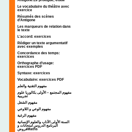
Le vocabulaire du théâtre avec
exercice
Résumés des scènes
d’Antigone
Les marqueurs de relation dans
le texte
L'accord: exercices
Rédiger un texte argumentatif
avec exemples
Concordance des temps:
exercices
Orthographe d’usage:
exercices PDF
Syntaxe: exercices
Vocabulaire: exercices PDF
مفهوم التقنية والعلم
مفهوم المجتمع – الأولى بكالوريا علوم
تجريبية
مفهوم الشغل
مفهوم الوعي و اللاوعي
مفهوم الرغبة
السنة الأولى الآداب والعلوم الإنسانية
البرنامج الدروس امتحانات و
فروضMaths