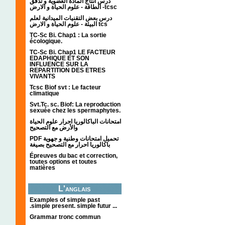
درس انتاج المادة العضوية و تدفق
الطاقة - علوم الحياة و الارض -tcsc
درس بعض التقنيات الميدانية لعلم
البيئة - علوم الحياة و الارض tcs
TC-Sc Bi. Chap1 : La sortie
écologique.
TC-Sc Bi. Chap1 LE FACTEUR
EDAPHIQUE ET SON
INFLUENCE SUR LA
REPARTITION DES ETRES
VIVANTS
Tcsc Biof svt : Le facteur
climatique
Svt.Tc. sc. Biof: La reproduction
sexuée chez les spermaphytes.
امتحانات الباكالوريا احرار علوم الحياة
والأرض مع التصحيح
PDF تحميل امتحانات وطنية و جهوية
باكالوريا احرار مع التصحيح بصيغة
Épreuves du bac et correction,
toutes options et toutes
matières
L'anglais
Examples of simple past
.simple present. simple futur ...
Grammar tronc commun