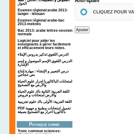
Anti-spam
الحوار
Examen régional:arabe 2013-
CLIQUEZ POUR V
tanger - tétouan
Examen régional arabe-bac
2013-meknès
Bac 2013: arabe lettres-session
normale
Logiciel pour aider les
enseignants à gérer facilement
et efficacement leurs notes.
الدرس اللغوي:تذكير بدروس الإملاء
الدرس اللغوي:الإسم الموصول و إسم
الإشارة
درس التعبير و الإنشاء : مهارة إنتاج
نص حجاجي
امتحانات الباكالوريا احرار علوم الحياة
والأرض مع التصحيح
اللغة العربية: الثانية باك علوم الحياة
والارض امتحانات و فروض
اللغة العربية: الأولى باك علوم تجريبية
PDF تحميل امتحانات وطنية و جهوية
باكالوريا احرار مع التصحيح بصيغة
Physique chimie
Tronc commun sciences: