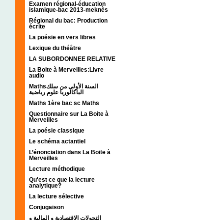
Examen régional-éducation
islamique-bac 2013-meknès
Régional du bac: Production
écrite
La poésie en vers libres
Lexique du théâtre
LA SUBORDONNEE RELATIVE
La Boite à Merveilles:Livre
audio
Mathsالسنة الأولى من سلك
الباكالوريا علوم رياضية
Maths 1ère bac sc Maths
Questionnaire sur La Boite à
Merveilles
La poésie classique
Le schéma actantiel
L’énonciation dans La Boite à
Merveilles
Lecture méthodique
Qu'est ce que la lecture
analytique?
La lecture sélective
Conjugaison
التحولات الإقتصادية و المالية و