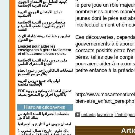
كيفية التعامل مع الامتحان الجهوي
le père joue un rôle majeur
"مادة التربية الإسلامية"
nombreuses autres manière
نمادج للامتحان الجهوي التربية
الاسلامية
jeunes dont le père est abs
ملخصات دروس التربية الاسلامية
intellectuellement et émot
الاولى بكالوريا الشعب العلمية و
التقنية
Ces découvertes, cependan
تمارين و خطاطة روعة شاملة للإرث
مع الحلول
gouvernements à élaborer d
Logiciel pour aider les
contacts positifs entre l'en
enseignants à gérer facilement
et efficacement leurs notes.
pères, telles que le congé 
مقرر دروس مادة التربية الإسلامية
pourraient aider à maximi
الجذع المشترك العلمي
petite enfance à la préad
امتحانات الباكالوريا احرار علوم الحياة
والأرض مع التصحيح
اولى باك جميع دروس التربية
الإسلامية ملخصة
PDF تحميل امتحانات وطنية و جهوية
http://www.masantenaturel
باكالوريا احرار مع التصحيح بصيغة
bien-etre_enfant_pere.php
Histoire géographie
ملخصات الجغرافيا السنة الثانية من
enfants
favoriser
L'intellige
سلك الباكالور
امتحان جهوي في التاريخ و الجغرافيا
Arti
1 باك علوم – تاريخ : نضال المغرب
من أجل تحقيق الاستقلال و استكمال