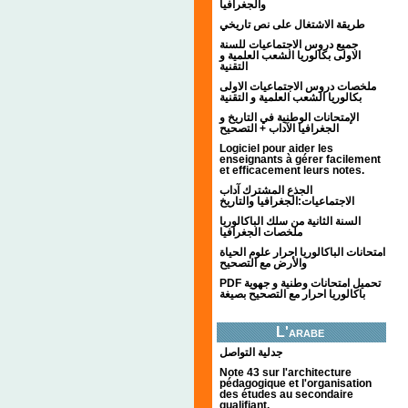
والجغرافيا
طريقة الاشتغال على نص تاريخي
جميع دروس الاجتماعيات للسنة
الاولى بكالوريا الشعب العلمية و
التقنية
ملخصات دروس الاجتماعيات الاولى
بكالوريا الشعب العلمية و التقنية
الإمتحانات الوطنية في التاريخ و
الجغرافيا الآداب + التصحيح
Logiciel pour aider les
enseignants à gérer facilement
et efficacement leurs notes.
الجذع المشترك آداب
الاجتماعيات:الجغرافيا والتاريخ
السنة الثانية من سلك الباكالوريا
ملخصات الجغرافيا
امتحانات الباكالوريا احرار علوم الحياة
والأرض مع التصحيح
PDF تحميل امتحانات وطنية و جهوية
باكالوريا احرار مع التصحيح بصيغة
L'arabe
جدلية التواصل
Note 43 sur l'architecture
pédagogique et l'organisation
des études au secondaire
qualifiant.