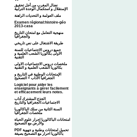
نضال المغرب من أجل تحقيق
الإستقلال و استكمال الوحدة الترابية
ملف العولمة و التحديات الراهنة
Examen régional:histoire-géo
2013-casa
منهجية التعامل مع امتحان التاريخ
والجغرافيا
طريقة الاشتغال على نص تاريخي
جميع دروس الاجتماعيات للسنة
الاولى بكالوريا الشعب العلمية و
التقنية
ملخصات دروس الاجتماعيات الاولى
بكالوريا الشعب العلمية و التقنية
الإمتحانات الوطنية في التاريخ و
الجغرافيا الآداب + التصحيح
Logiciel pour aider les
enseignants à gérer facilement
et efficacement leurs notes.
الجذع المشترك آداب
الاجتماعيات:الجغرافيا والتاريخ
السنة الثانية من سلك الباكالوريا
ملخصات الجغرافيا
امتحانات الباكالوريا احرار علوم الحياة
والأرض مع التصحيح
PDF تحميل امتحانات وطنية و جهوية
باكالوريا احرار مع التصحيح بصيغة