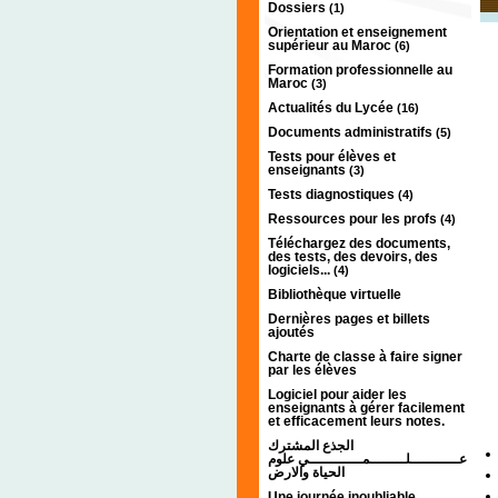
Dossiers
(1)
Orientation et enseignement
supérieur au Maroc
(6)
Formation professionnelle au
Maroc
(3)
Actualités du Lycée
(16)
Documents administratifs
(5)
Tests pour élèves et
enseignants
(3)
Tests diagnostiques
(4)
Ressources pour les profs
(4)
Téléchargez des documents,
des tests, des devoirs, des
logiciels...
(4)
Bibliothèque virtuelle
Dernières pages et billets
ajoutés
Charte de classe à faire signer
par les élèves
Logiciel pour aider les
enseignants à gérer facilement
et efficacement leurs notes.
الجذع المشترك
عـــــــــــلــــــــمــــــــــــي علوم
الحياة والارض
Une journée inoubliable