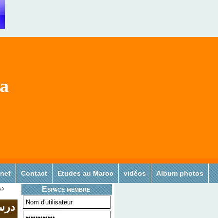
sa
 net
Contact
Etudes au Maroc
vidéos
Album photos
د
Espace membre
درس 