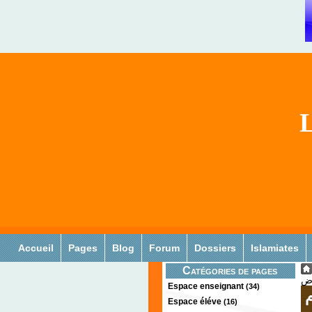
L
Accueil
Pages
Blog
Forum
Dossiers
Islamiates
Catégories de pages
Espace enseignant
(34)
م
Espace éléve
(16)