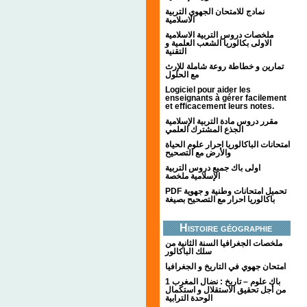
نمادج للامتحان الجهوي التربية
الاسلامية
ملخصات دروس التربية الاسلامية
الاولى بكالوريا الشعب العلمية و
التقنية
تمارين و خطاطة روعة شاملة للإرث
مع الحلول
Logiciel pour aider les
enseignants à gérer facilement
et efficacement leurs notes.
مقرر دروس مادة التربية الإسلامية
الجذع المشترك العلمي
امتحانات الباكالوريا احرار علوم الحياة
والأرض مع التصحيح
اولى باك جميع دروس التربية
الإسلامية ملخصة
PDF تحميل امتحانات وطنية و جهوية
باكالوريا احرار مع التصحيح بصيغة
Histoire géographie
ملخصات الجغرافيا السنة الثانية من
سلك الباكالور
امتحان جهوي في التاريخ و الجغرافيا
1 باك علوم – تاريخ : نضال المغرب
من أجل تحقيق الاستقلال و استكمال
الوحدة الترابية