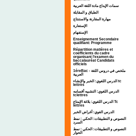
سمات الإبداع مادة اللغة العربية
الطباق و المقابلة
مهارة المقارنة والاستنتاج
الإستعارة
الإستفهام
Enseignement Secondaire
qualifiant: Programme
Répartition matières et
coefficients du cadre
organisant l’examen du
baccalauréat Candidats
officiels
1éreBac - ملخص في دروس اللغة
العربية
الدرس اللغوي: الخبر والإنشاء tc
lettres
الدرس اللغوي: التشبيه أقسامه
tclettres
الدرس اللغوي: بلاغة الإمتاع Tc
lettres
الدرس الغوي: أغراض الخبر
النصوص و التطبيقات: الحكي : نمط
السرد
النصوص و التطبيقات: الحكي : نمط
الحوار