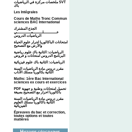
ملخصات مركزة في الرياضيات SVT
باك
Les Intégrales
Cours de Maths Tronc Commun
sciences BAC International
الجذع المشترك
عـــــــــــلــــــــمــــــــــــي
الرياضيات الدروس
امتحانات الباكالوريا احرار علوم الحياة
والأرض مع التصحيح
الرياضيات: الثانية باك علوم رياضية
البرنامج الدروس امتحانات و فروض
الرياضيات: الثانية باك علوم فيزيائية
مقرر دروس مادة الرياضيات السنة
الثانية بكالوريا مسلك الآداب
Maths: 1ère Bac International
sciences ex cours et exercices
PDF تحميل امتحانات وطنية و جهوية
باكالوريا احرار مع التصحيح بصيغة
مقرر دروس مادة الرياضيات السنة
الثانية باكالوريا مسلك العلوم
الفيزيائية
Épreuves du bac et correction,
toutes options et toutes
matières
Histoire géographie