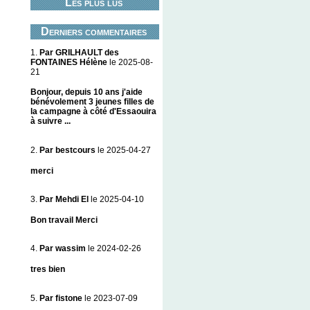
Les plus lus
Derniers commentaires
1.
Par GRILHAULT des
FONTAINES Hélène
le 2025-08-
21
Bonjour, depuis 10 ans j'aide
bénévolement 3 jeunes filles de
la campagne à côté d'Essaouira
à suivre ...
2.
Par bestcours
le 2025-04-27
merci
3.
Par Mehdi El
le 2025-04-10
Bon travail Merci
4.
Par wassim
le 2024-02-26
tres bien
5.
Par fistone
le 2023-07-09