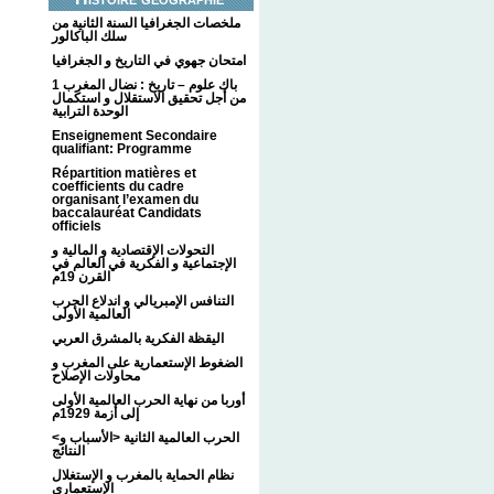
ملخصات الجغرافيا السنة الثانية من
سلك الباكالور
امتحان جهوي في التاريخ و الجغرافيا
1 باك علوم – تاريخ : نضال المغرب
من أجل تحقيق الاستقلال و استكمال
الوحدة الترابية
Enseignement Secondaire
qualifiant: Programme
Répartition matières et
coefficients du cadre
organisant l’examen du
baccalauréat Candidats
officiels
التحولات الإقتصادية و المالية و
الإجتماعية و الفكرية في العالم في
القرن 19م
التنافس الإمبريالي و اندلاع الحرب
العالمية الأولى
اليقظة الفكرية بالمشرق العربي
الضغوط الإستعمارية على المغرب و
محاولات الإصلاح
أوربا من نهاية الحرب العالمية الأولى
إلى أزمة 1929م
<الحرب العالمية الثانية <الأسباب و
النتائج
نظام الحماية بالمغرب و الإستغلال
الإستعماري