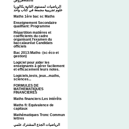
فروضMaths
الرياضيات لمستوى الثانية بكالوريا
علوم تجريبية مجمعة في كتاب واحد
Maths 1ère bac sc Maths
Enseignement Secondaire
qualifiant: Programme
Répartition matières et
coefficients du cadre
organisant l’examen du
baccalauréat Candidats
officiels
Bac 2013:Maths- (sc-éco et
gestion)
Logiciel pour aider les
enseignants à gérer facilement
et efficacement leurs notes.
Logiciels,tests, jeux...maths,
sciences...
FORMULES DE
MATHEMATIQUES
FINANCIERES
Maths financiers:Les intérêts
Maths fi: Equivalence de
capitaux
Mathématiques Tronc Commun
lettres
الرياضيات الجذع المشترك علمي