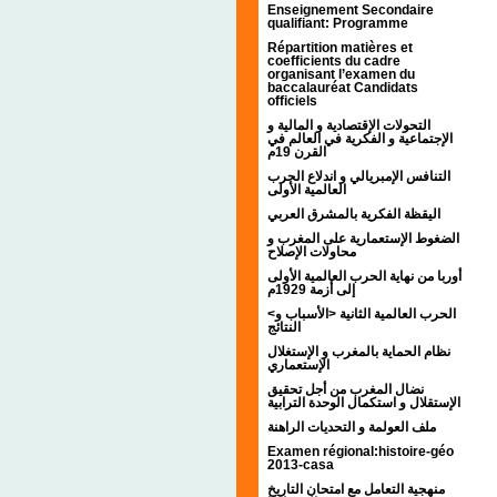
Enseignement Secondaire
qualifiant: Programme
Répartition matières et
coefficients du cadre
organisant l’examen du
baccalauréat Candidats
officiels
التحولات الإقتصادية و المالية و
الإجتماعية و الفكرية في العالم في
القرن 19م
التنافس الإمبريالي و اندلاع الحرب
العالمية الأولى
اليقظة الفكرية بالمشرق العربي
الضغوط الإستعمارية على المغرب و
محاولات الإصلاح
أوربا من نهاية الحرب العالمية الأولى
إلى أزمة 1929م
<الحرب العالمية الثانية <الأسباب و
النتائج
نظام الحماية بالمغرب و الإستغلال
الإستعماري
نضال المغرب من أجل تحقيق
الإستقلال و استكمال الوحدة الترابية
ملف العولمة و التحديات الراهنة
Examen régional:histoire-géo
2013-casa
منهجية التعامل مع امتحان التاريخ