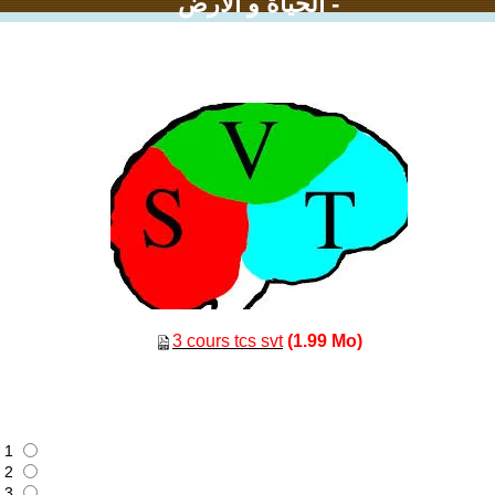
الحياة و الأرض -
3 cours tcs svt
(1.99 Mo)
1
2
3