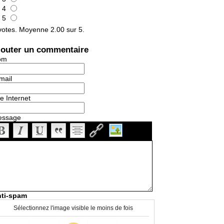
4
5
otes. Moyenne
2.00
sur 5.
jouter un commentaire
om
mail
te Internet
essage
ti-spam
Sélectionnez l'image visible le moins de fois