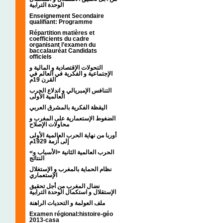
الوحدة الترابية
Enseignement Secondaire
qualifiant: Programme
Répartition matières et
coefficients du cadre
organisant l’examen du
baccalauréat Candidats
officiels
التحولات الإقتصادية و المالية و
الإجتماعية و الفكرية في العالم في
القرن 19م
التنافس الإمبريالي و اندلاع الحرب
العالمية الأولى
اليقظة الفكرية بالمشرق العربي
الضغوط الإستعمارية على المغرب و
محاولات الإصلاح
أوربا من نهاية الحرب العالمية الأولى
إلى أزمة 1929م
<الحرب العالمية الثانية <الأسباب و
النتائج
نظام الحماية بالمغرب و الإستغلال
الإستعماري
نضال المغرب من أجل تحقيق
الإستقلال و استكمال الوحدة الترابية
ملف العولمة و التحديات الراهنة
Examen régional:histoire-géo
2013-casa