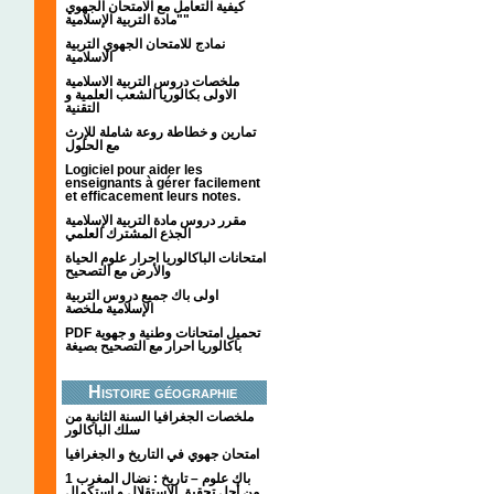
كيفية التعامل مع الامتحان الجهوي
"مادة التربية الإسلامية"
نمادج للامتحان الجهوي التربية
الاسلامية
ملخصات دروس التربية الاسلامية
الاولى بكالوريا الشعب العلمية و
التقنية
تمارين و خطاطة روعة شاملة للإرث
مع الحلول
Logiciel pour aider les
enseignants à gérer facilement
et efficacement leurs notes.
مقرر دروس مادة التربية الإسلامية
الجذع المشترك العلمي
امتحانات الباكالوريا احرار علوم الحياة
والأرض مع التصحيح
اولى باك جميع دروس التربية
الإسلامية ملخصة
PDF تحميل امتحانات وطنية و جهوية
باكالوريا احرار مع التصحيح بصيغة
Histoire géographie
ملخصات الجغرافيا السنة الثانية من
سلك الباكالور
امتحان جهوي في التاريخ و الجغرافيا
1 باك علوم – تاريخ : نضال المغرب
من أجل تحقيق الاستقلال و استكمال