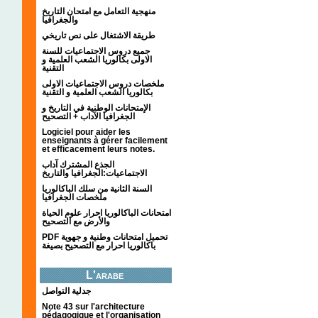
منهجية التعامل مع امتحان التاريخ
والجغرافيا
طريقة الاشتغال على نص تاريخي
جميع دروس الاجتماعيات للسنة
الاولى بكالوريا الشعب العلمية و
التقنية
ملخصات دروس الاجتماعيات الاولى
بكالوريا الشعب العلمية و التقنية
الإمتحانات الوطنية في التاريخ و
الجغرافيا الآداب + التصحيح
Logiciel pour aider les
enseignants à gérer facilement
et efficacement leurs notes.
الجذع المشترك آداب
الاجتماعيات:الجغرافيا والتاريخ
السنة الثانية من سلك الباكالوريا
ملخصات الجغرافيا
امتحانات الباكالوريا احرار علوم الحياة
والأرض مع التصحيح
PDF تحميل امتحانات وطنية و جهوية
باكالوريا احرار مع التصحيح بصيغة
L'arabe
جدلية التواصل
Note 43 sur l'architecture
pédagogique et l'organisation