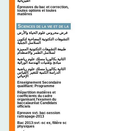
الفيزيائية
Épreuves du bac et correction,
toutes options et toutes
matières
Sciences de la vie et de la
terre
فرض محروس علوم الحياة والأرض
التشوهات التكتونیة المصاحبة لتكوین
السلاسل الجبلیة
طبيعة التشوهات التكتونية المميزة
لسلاسل الطمر والاصطدام
الثانية بكالوريا مسلك علوم رياضية
مبادئ وتقنيات الهندسة الوراثية
الثانية بكالوريا مسلك علوم رياضية
الدراسة الكمية للتغير :القياس
الإحيائي
Enseignement Secondaire
qualifiant: Programme
Répartition matières et
coefficients du cadre
organisant l’examen du
baccalauréat Candidats
officiels
Epreuve svt- bac-session
rattrapage-2013
Bac 2013:svt -sc ex, filière sc
physiques