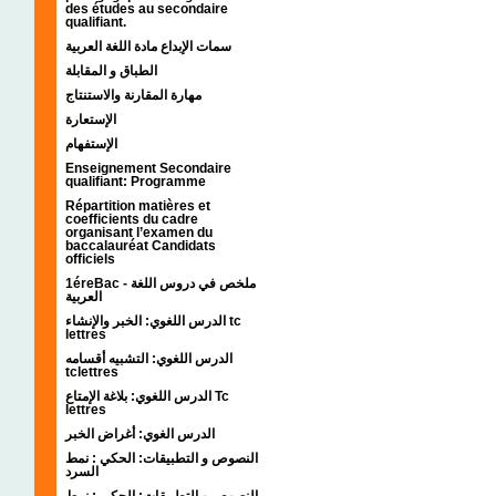
des études au secondaire
qualifiant.
سمات الإبداع مادة اللغة العربية
الطباق و المقابلة
مهارة المقارنة والاستنتاج
الإستعارة
الإستفهام
Enseignement Secondaire
qualifiant: Programme
Répartition matières et
coefficients du cadre
organisant l’examen du
baccalauréat Candidats
officiels
1éreBac - ملخص في دروس اللغة
العربية
الدرس اللغوي: الخبر والإنشاء tc
lettres
الدرس اللغوي: التشبيه أقسامه
tclettres
الدرس اللغوي: بلاغة الإمتاع Tc
lettres
الدرس الغوي: أغراض الخبر
النصوص و التطبيقات: الحكي : نمط
السرد
النصوص و التطبيقات: الحكي : نمط