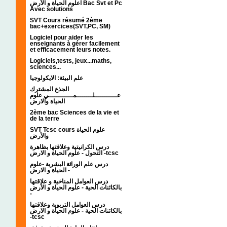
اعلوم الحياة و الأرض Bac Svt et Pc
Avec solutions
SVT Cours résumé 2ème
bac+exercices(SVT,PC, SM)
Logiciel pour aider les
enseignants à gérer facilement
et efficacement leurs notes.
Logiciels,tests, jeux...maths,
sciences...
علم البيئة: الايكولوجيا
الجذع المشترك
عـــــــــــلــــــــمــــــــــــي علوم
الحياة والارض
2ème bac Sciences de la vie et
de la terre
SVT Tcsc cours علوم الحياة
والأرض
درس الكرانيتية وعلاقتها بظاهرة
التحول - علوم الحياة و الارض -tcsc
درس علم الوراثة البشرية -علوم
الحياة و الارض -
درس العوامل المناخية و علاقتها
بالكائنات الحية - علوم الحياة و الأرض
-
درس العوامل التربوية وعلاقتها
بالكائنات الحية - علوم الحياة و الارض
-tcsc