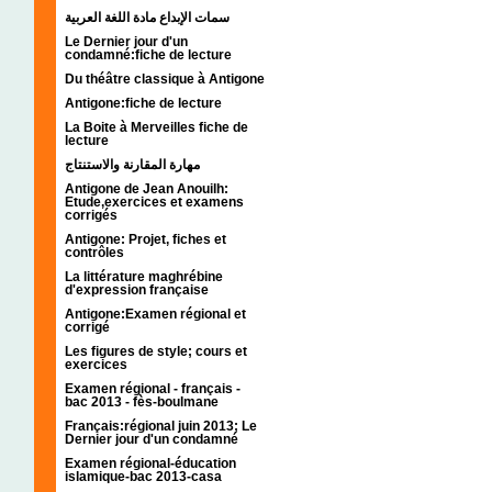
سمات الإبداع مادة اللغة العربية
Le Dernier jour d'un
condamné:fiche de lecture
Du théâtre classique à Antigone
Antigone:fiche de lecture
La Boite à Merveilles fiche de
lecture
مهارة المقارنة والاستنتاج
Antigone de Jean Anouilh:
Etude,exercices et examens
corrigés
Antigone: Projet, fiches et
contrôles
La littérature maghrébine
d'expression française
Antigone:Examen régional et
corrigé
Les figures de style; cours et
exercices
Examen régional - français -
bac 2013 - fès-boulmane
Français:régional juin 2013; Le
Dernier jour d'un condamné
Examen régional-éducation
islamique-bac 2013-casa