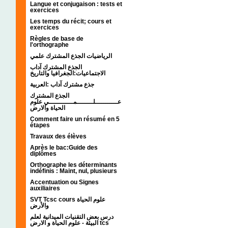
Langue et conjugaison : tests et
exercices
Les temps du récit; cours et
exercices
Règles de base de
l'orthographe
الرياضيات الجذع المشترك علمي
الجذع المشترك آداب
الاجتماعيات:الجغرافيا والتاريخ
جذع مشترك آداب :العربية
الجذع المشترك
عـــــــــــلــــــــمــــــــــــي علوم
الحياة والارض
Comment faire un résumé en 5
étapes
Travaux des élèves
Après le bac:Guide des
diplômes
Orthographe les déterminants
indéfinis : Maint, nul, plusieurs
Accentuation ou Signes
auxiliaires
SVT Tcsc cours علوم الحياة
والأرض
درس بعض التقنيات الميدانية لعلم
البيئة - علوم الحياة و الارض tcs