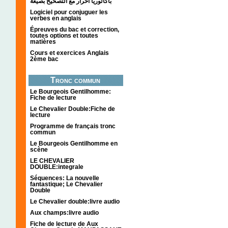
باكالوريا احرار مع التصحيح بصيغة
Logiciel pour conjuguer les
verbes en anglais
Épreuves du bac et correction,
toutes options et toutes
matières
Cours et exercices Anglais
2ème bac
Tronc commun
Le Bourgeois Gentilhomme:
Fiche de lecture
Le Chevalier Double:Fiche de
lecture
Programme de français tronc
commun
Le Bourgeois Gentilhomme en
scène
LE CHEVALIER
DOUBLE:integrale
Séquences: La nouvelle
fantastique; Le Chevalier
Double
Le Chevalier double:livre audio
Aux champs:livre audio
Fiche de lecture de Aux