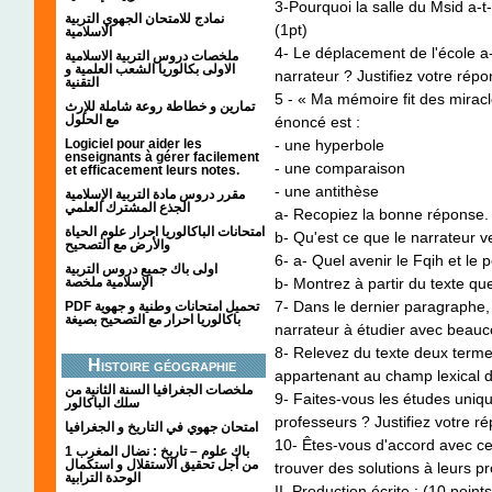
3-Pourquoi la salle du Msid a-t
نمادج للامتحان الجهوي التربية
(1pt)
الاسلامية
4- Le déplacement de l'école a-t-
ملخصات دروس التربية الاسلامية
الاولى بكالوريا الشعب العلمية و
narrateur ? Justifiez votre répon
التقنية
5 - « Ma mémoire fit des miracl
تمارين و خطاطة روعة شاملة للإرث
مع الحلول
énoncé est :
Logiciel pour aider les
- une hyperbole
enseignants à gérer facilement
- une comparaison
et efficacement leurs notes.
- une antithèse
مقرر دروس مادة التربية الإسلامية
الجذع المشترك العلمي
a- Recopiez la bonne réponse.
امتحانات الباكالوريا احرار علوم الحياة
b- Qu'est ce que le narrateur ve
والأرض مع التصحيح
6- a- Quel avenir le Fqih et le 
اولى باك جميع دروس التربية
الإسلامية ملخصة
b- Montrez à partir du texte que
7- Dans le dernier paragraphe,
PDF تحميل امتحانات وطنية و جهوية
باكالوريا احرار مع التصحيح بصيغة
narrateur à étudier avec beau
8- Relevez du texte deux terme
Histoire géographie
appartenant au champ lexical de
ملخصات الجغرافيا السنة الثانية من
9- Faites-vous les études uniqu
سلك الباكالور
professeurs ? Justifiez votre r
امتحان جهوي في التاريخ و الجغرافيا
10- Êtes-vous d'accord avec cer
1 باك علوم – تاريخ : نضال المغرب
من أجل تحقيق الاستقلال و استكمال
trouver des solutions à leurs p
الوحدة الترابية
II. Production écrite : (10 points