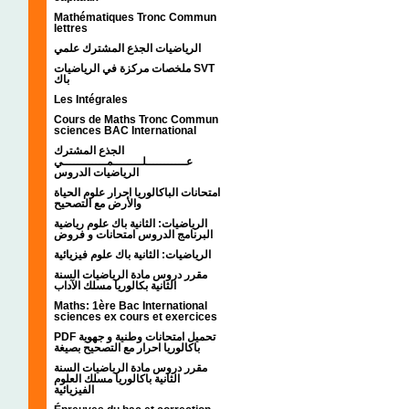
Mathématiques Tronc Commun
lettres
الرياضيات الجذع المشترك علمي
ملخصات مركزة في الرياضيات SVT
باك
Les Intégrales
Cours de Maths Tronc Commun
sciences BAC International
الجذع المشترك
عـــــــــــلــــــــمــــــــــــي
الرياضيات الدروس
امتحانات الباكالوريا احرار علوم الحياة
والأرض مع التصحيح
الرياضيات: الثانية باك علوم رياضية
البرنامج الدروس امتحانات و فروض
الرياضيات: الثانية باك علوم فيزيائية
مقرر دروس مادة الرياضيات السنة
الثانية بكالوريا مسلك الآداب
Maths: 1ère Bac International
sciences ex cours et exercices
PDF تحميل امتحانات وطنية و جهوية
باكالوريا احرار مع التصحيح بصيغة
مقرر دروس مادة الرياضيات السنة
الثانية باكالوريا مسلك العلوم
الفيزيائية