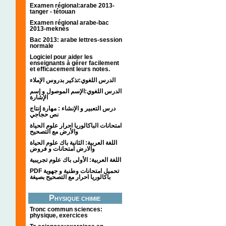
Examen régional:arabe 2013-
tanger - tétouan
Examen régional arabe-bac
2013-meknès
Bac 2013: arabe lettres-session
normale
Logiciel pour aider les
enseignants à gérer facilement
et efficacement leurs notes.
الدرس اللغوي:تذكير بدروس الإملاء
الدرس اللغوي:الإسم الموصول و إسم
الإشارة
درس التعبير و الإنشاء : مهارة إنتاج
نص حجاجي
امتحانات الباكالوريا احرار علوم الحياة
والأرض مع التصحيح
اللغة العربية: الثانية باك علوم الحياة
والارض امتحانات و فروض
اللغة العربية: الأولى باك علوم تجريبية
PDF تحميل امتحانات وطنية و جهوية
باكالوريا احرار مع التصحيح بصيغة
Physique chimie
Tronc commun sciences:
physique, exercices