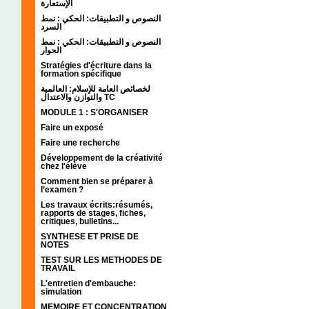
الإستعارة
النصوص و التطبيقات: الحكي : نمط
السرد
النصوص و التطبيقات: الحكي : نمط
الحوار
Stratégies d'écriture dans la
formation spécifique
لخصائص العامة للإسلام: العالمية
والتوازن والاعتدال TC
MODULE 1 : S'ORGANISER
Faire un exposé
Faire une recherche
Développement de la créativité
chez l'élève
Comment bien se préparer à
l’examen ?
Les travaux écrits:résumés,
rapports de stages, fiches,
critiques, bulletins...
SYNTHESE ET PRISE DE
NOTES
TEST SUR LES METHODES DE
TRAVAIL
L'entretien d'embauche:
simulation
MEMOIRE ET CONCENTRATION