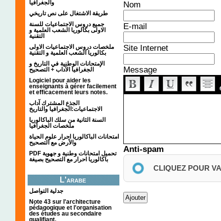
والجغرافيا
Nom
طريقة الاشتغال على نص تاريخي
جميع دروس الاجتماعيات للسنة
E-mail
الاولى بكالوريا الشعب العلمية و
التقنية
Site Internet
ملخصات دروس الاجتماعيات الاولى
بكالوريا الشعب العلمية و التقنية
الإمتحانات الوطنية في التاريخ و
Message
الجغرافيا الآداب + التصحيح
Logiciel pour aider les
enseignants à gérer facilement
et efficacement leurs notes.
الجذع المشترك آداب
الاجتماعيات:الجغرافيا والتاريخ
السنة الثانية من سلك الباكالوريا
ملخصات الجغرافيا
امتحانات الباكالوريا احرار علوم الحياة
والأرض مع التصحيح
Anti-spam
PDF تحميل امتحانات وطنية و جهوية
باكالوريا احرار مع التصحيح بصيغة
CLIQUEZ POUR V
L'arabe
جدلية التواصل
Note 43 sur l'architecture
pédagogique et l'organisation
des études au secondaire
qualifiant.