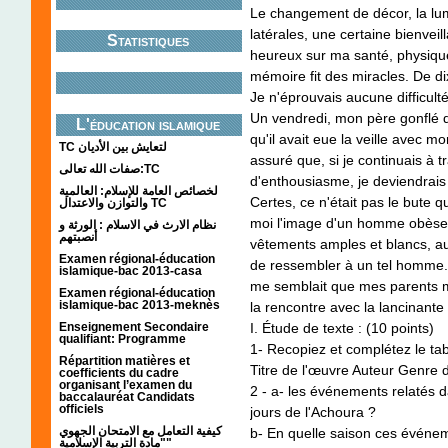
Le changement de décor, la lum
latérales, une certaine bienveil
Statistiques
heureux sur ma santé, physique
mémoire fit des miracles. De di
Je n'éprouvais aucune difficult
Un vendredi, mon père gonflé d
L'éducation islamique
qu'il avait eue la veille avec mo
TC لتعايش بين الأديان
assuré que, si je continuais à t
صفات الله تعالى:TC
d'enthousiasme, je deviendrais u
لخصائص العامة للإسلام: العالمية
Certes, ce n'était pas le bute 
والتوازن والاعتدال TC
moi l'image d'un homme obèse à
نظام الارث في الاسلام : الورثة و
أنصبتهم
vêtements amples et blancs, a
Examen régional-éducation
de ressembler à un tel homme. 
islamique-bac 2013-casa
me semblait que mes parents m'
Examen régional-éducation
islamique-bac 2013-meknès
la rencontre avec la lancinante
Enseignement Secondaire
I. Étude de texte : (10 points)
qualifiant: Programme
1- Recopiez et complétez le tab
Répartition matières et
Titre de l'œuvre Auteur Genre 
coefficients du cadre
organisant l’examen du
2 - a- les événements relatés d
baccalauréat Candidats
officiels
jours de l'Achoura ?
كيفية التعامل مع الامتحان الجهوي
b- En quelle saison ces événeme
"مادة التربية الإسلامية"