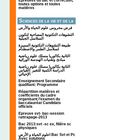
Épreuves du bac et correction,
toutes options et toutes
matières
Sciences de la vie et de la
terre
فرض محروس علوم الحياة والأرض
التشوهات التكتونیة المصاحبة لتكوین
السلاسل الجبلیة
طبيعة التشوهات التكتونية المميزة
لسلاسل الطمر والاصطدام
الثانية بكالوريا مسلك علوم رياضية
مبادئ وتقنيات الهندسة الوراثية
الثانية بكالوريا مسلك علوم رياضية
الدراسة الكمية للتغير :القياس
الإحيائي
Enseignement Secondaire
qualifiant: Programme
Répartition matières et
coefficients du cadre
organisant l’examen du
baccalauréat Candidats
officiels
Epreuve svt- bac-session
rattrapage-2013
Bac 2013:svt -sc ex, filière sc
physiques
اعلوم الحياة و الأرض Bac Svt et Pc
Avec solutions