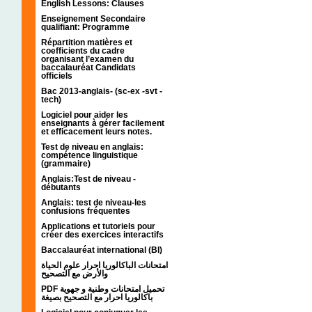
English Lessons: Clauses
Enseignement Secondaire
qualifiant: Programme
Répartition matières et
coefficients du cadre
organisant l’examen du
baccalauréat Candidats
officiels
Bac 2013-anglais- (sc-ex -svt -
tech)
Logiciel pour aider les
enseignants à gérer facilement
et efficacement leurs notes.
Test de niveau en anglais:
compétence linguistique
(grammaire)
Anglais:Test de niveau -
débutants
Anglais: test de niveau-les
confusions fréquentes
Applications et tutoriels pour
créer des exercices interactifs
Baccalauréat international (BI)
امتحانات الباكالوريا احرار علوم الحياة
والأرض مع التصحيح
PDF تحميل امتحانات وطنية و جهوية
باكالوريا احرار مع التصحيح بصيغة