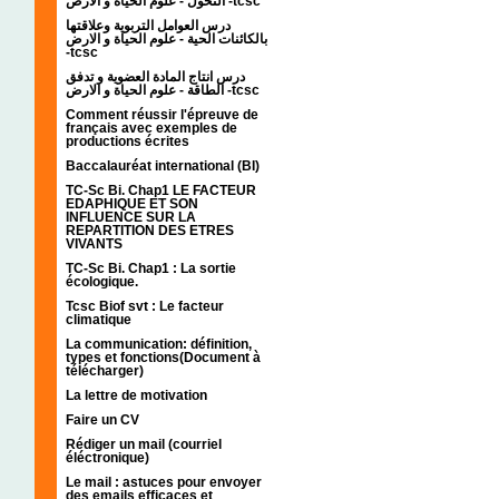
التحول - علوم الحياة و الارض -tcsc
درس العوامل التربوية وعلاقتها
بالكائنات الحية - علوم الحياة و الارض
-tcsc
درس انتاج المادة العضوية و تدفق
الطاقة - علوم الحياة و الارض -tcsc
Comment réussir l'épreuve de
français avec exemples de
productions écrites
Baccalauréat international (BI)
TC-Sc Bi. Chap1 LE FACTEUR
EDAPHIQUE ET SON
INFLUENCE SUR LA
REPARTITION DES ETRES
VIVANTS
TC-Sc Bi. Chap1 : La sortie
écologique.
Tcsc Biof svt : Le facteur
climatique
La communication: définition,
types et fonctions(Document à
télécharger)
La lettre de motivation
Faire un CV
Rédiger un mail (courriel
éléctronique)
Le mail : astuces pour envoyer
des emails efficaces et