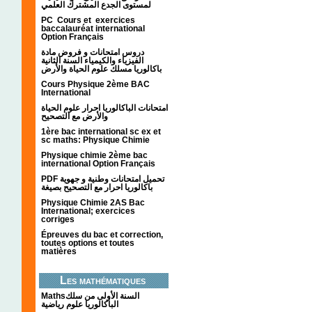
لمستوى الجدع المشترك العلمي
PC Cours et exercices
baccalauréat international
Option Français
دروس امتحانات و فروض مادة
الفيزياء والكيمياء السنة الثانية
باكالوريا مسلك علوم الحياة والأرض
Cours Physique 2ème BAC
International
امتحانات الباكالوريا احرار علوم الحياة
والأرض مع التصحيح
1ère bac international sc ex et
sc maths: Physique Chimie
Physique chimie 2ème bac
international Option Français
PDF تحميل امتحانات وطنية و جهوية
باكالوريا احرار مع التصحيح بصيغة
Physique Chimie 2AS Bac
International; exercices
corriges
Épreuves du bac et correction,
toutes options et toutes
matières
Les mathématiques
Mathsالسنة الأولى من سلك
الباكالوريا علوم رياضية