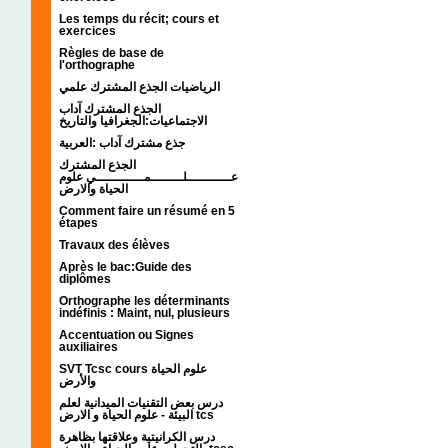
Les temps du récit; cours et
exercices
Règles de base de
l'orthographe
الرياضيات الجذع المشترك علمي
الجذع المشترك آداب
الاجتماعيات:الجغرافيا والتاريخ
جذع مشترك آداب :العربية
الجذع المشترك
عـــــــــــلــــــــمــــــــــــي علوم
الحياة والارض
Comment faire un résumé en 5
étapes
Travaux des élèves
Après le bac:Guide des
diplômes
Orthographe les déterminants
indéfinis : Maint, nul, plusieurs
Accentuation ou Signes
auxiliaires
SVT Tcsc cours علوم الحياة
والأرض
درس بعض التقنيات الميدانية لعلم
البيئة - علوم الحياة و الارض tcs
درس الكرانيتية وعلاقتها بظاهرة