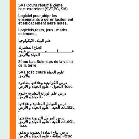
SVT Cours résumé 2ème
bac+exercices(SVT,PC, SM)
Logiciel pour aider les
enseignants à gérer facilement
et efficacement leurs notes.
Logiciels,tests, jeux...maths,
sciences...
علم البيئة: الايكولوجيا
الجذع المشترك
عـــــــــــلــــــــمــــــــــــي علوم
الحياة والارض
2ème bac Sciences de la vie et
de la terre
SVT Tcsc cours علوم الحياة
والأرض
درس الكرانيتية وعلاقتها بظاهرة
التحول - علوم الحياة و الارض -tcsc
درس علم الوراثة البشرية -علوم
الحياة و الارض -
درس العوامل المناخية و علاقتها
بالكائنات الحية - علوم الحياة و الأرض
-
درس العوامل التربوية وعلاقتها
بالكائنات الحية - علوم الحياة و الارض
-tcsc
درس انتاج المادة العضوية و تدفق
الطاقة - علوم الحياة و الارض -tcsc