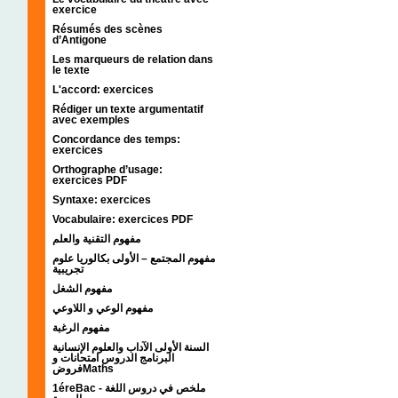
exercice
Résumés des scènes
d’Antigone
Les marqueurs de relation dans
le texte
L'accord: exercices
Rédiger un texte argumentatif
avec exemples
Concordance des temps:
exercices
Orthographe d’usage:
exercices PDF
Syntaxe: exercices
Vocabulaire: exercices PDF
مفهوم التقنية والعلم
مفهوم المجتمع – الأولى بكالوريا علوم
تجريبية
مفهوم الشغل
مفهوم الوعي و اللاوعي
مفهوم الرغبة
السنة الأولى الآداب والعلوم الإنسانية
البرنامج الدروس امتحانات و
فروضMaths
1éreBac - ملخص في دروس اللغة