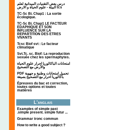
درس بعض التقنيات الميدانية لعلم
البيئة - علوم الحياة و الارض tcs
TC-Sc Bi. Chap1 : La sortie
écologique.
TC-Sc Bi. Chap1 LE FACTEUR
EDAPHIQUE ET SON
INFLUENCE SUR LA
REPARTITION DES ETRES
VIVANTS
Tcsc Biof svt : Le facteur
climatique
Svt.Tc. sc. Biof: La reproduction
sexuée chez les spermaphytes.
امتحانات الباكالوريا احرار علوم الحياة
والأرض مع التصحيح
PDF تحميل امتحانات وطنية و جهوية
باكالوريا احرار مع التصحيح بصيغة
Épreuves du bac et correction,
toutes options et toutes
matières
L'anglais
Examples of simple past
.simple present. simple futur ...
Grammar tronc commun
How to write a good subject ?