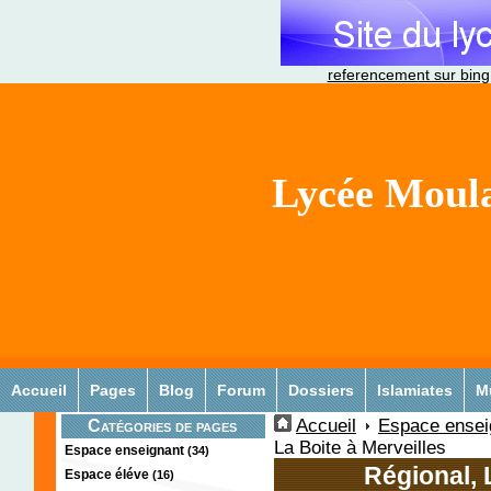
referencement sur bing
Lycée Moula
Accueil
Pages
Blog
Forum
Dossiers
Islamiates
M
Accueil
Espace ensei
Catégories de pages
La Boite à Merveilles
Espace enseignant
(34)
Régional, 
Espace éléve
(16)