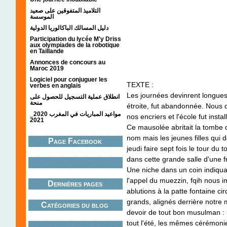
التلاميذ المتفوقين على صعيد
الموسسة
دليل المسالك الباكالوريا الدولية
Participation du lycée M'y Driss
aux olympiades de la robotique
en Taillande
Annonces de concours au
Maroc 2019
Logiciel pour conjuguer les
TEXTE :
verbes en anglais
Les journées devinrent longues.
انطلاق عملية التسجيل للحصول على
منحة
étroite, fut abandonnée. Nous
مواعيد المباريات في المغرب 2020_
nos encriers et l'école fut insta
2021
Ce mausolée abritait la tombe d
nom mais les jeunes filles qui 
Page Facebook
jeudi faire sept fois le tour d
dans cette grande salle d'une f
Une niche dans un coin indiquait
l'appel du muezzin, fqih nous i
Dernières pages
ablutions à la patte fontaine ci
grands, alignés derrière notre
Catégories du blog
devoir de tout bon musulman : la
tout l'été, les mêmes cérémonie