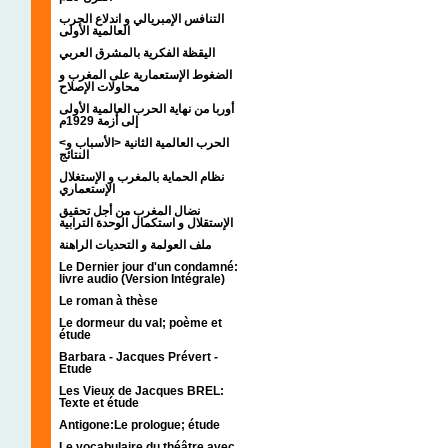
التنافس الإمبريالي و اندلاع الحرب
العالمية الأولى
اليقظة الفكرية بالمشرق العربي
الضغوط الإستعمارية على المغرب و
محاولات الإصلاح
أوربا من نهاية الحرب العالمية الأولى
إلى أزمة 1929م
<الحرب العالمية الثانية <الأسباب و
النتائج
نظام الحماية بالمغرب و الإستغلال
الإستعماري
نضال المغرب من أجل تحقيق
الإستقلال و استكمال الوحدة الترابية
ملف العولمة و التحديات الراهنة
Le Dernier jour d'un condamné:
livre audio (Version Intégrale)
Le roman à thèse
Le dormeur du val; poème et
étude
Barbara - Jacques Prévert -
Etude
Les Vieux de Jacques BREL:
Texte et étude
Antigone:Le prologue; étude
Le vocabulaire du théâtre avec