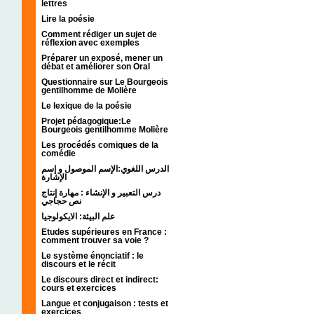
lettres
Lire la poésie
Comment rédiger un sujet de
réflexion avec exemples
Préparer un exposé, mener un
débat et améliorer son Oral
Questionnaire sur Le Bourgeois
gentilhomme de Molière
Le lexique de la poésie
Projet pédagogique:Le
Bourgeois gentilhomme Molière
Les procédés comiques de la
comédie
الدرس اللغوي:الإسم الموصول و إسم
الإشارة
درس التعبير و الإنشاء : مهارة إنتاج
نص حجاجي
علم البيئة: الايكولوجيا
Etudes supérieures en France :
comment trouver sa voie ?
Le système énonciatif : le
discours et le récit
Le discours direct et indirect:
cours et exercices
Langue et conjugaison : tests et
exercices