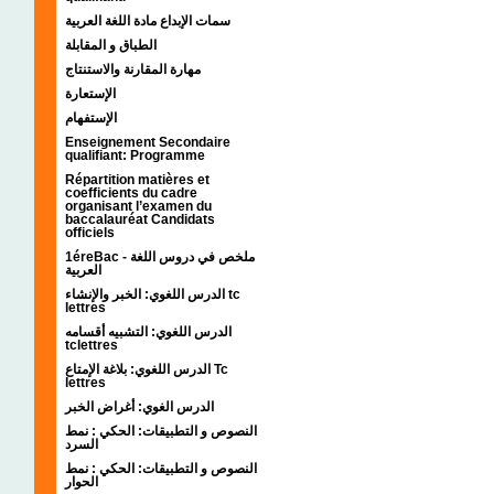
سمات الإبداع مادة اللغة العربية
الطباق و المقابلة
مهارة المقارنة والاستنتاج
الإستعارة
الإستفهام
Enseignement Secondaire
qualifiant: Programme
Répartition matières et
coefficients du cadre
organisant l’examen du
baccalauréat Candidats
officiels
1éreBac - ملخص في دروس اللغة
العربية
الدرس اللغوي: الخبر والإنشاء tc
lettres
الدرس اللغوي: التشبيه أقسامه
tclettres
الدرس اللغوي: بلاغة الإمتاع Tc
lettres
الدرس الغوي: أغراض الخبر
النصوص و التطبيقات: الحكي : نمط
السرد
النصوص و التطبيقات: الحكي : نمط
الحوار