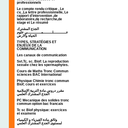
professionnels
Le compte rendu critique , Le
cv, ,La lettre professionnelle, Le
rapport d'intervention ,de
laboratoire,de recherche,de
stage et Le résumé
الجذع المشترك
عـــــــــــلــــــــمــــــــــــي علوم
الحياة والارض
TYPES, STRATÉGIES ET
ENJEUX DE LA
COMMUNICATION
Les canaux de communication
Svt.Tc. sc. Biof: La reproduction
sexuée chez les spermaphytes.
Cours de Maths Tronc Commun
sciences BAC International
Physique Chimie tronc commun
Biof; cours et exercices
مقرر دروس مادة التربية الإسلامية
الجذع المشترك العلمي
PC Mecanique des solides tronc
commun option bac francais
Tc sc Biof physique: exercices
et examens
وثائق مادة الفيزياء و الكيمياء
لمستوى الجدع المشترك العلمي