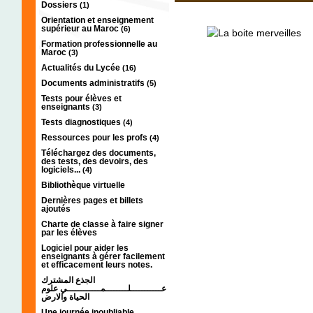
Dossiers
(1)
Orientation et enseignement
supérieur au Maroc
(6)
Formation professionnelle au
Maroc
(3)
Actualités du Lycée
(16)
Documents administratifs
(5)
Tests pour élèves et
enseignants
(3)
Tests diagnostiques
(4)
Ressources pour les profs
(4)
Téléchargez des documents,
des tests, des devoirs, des
logiciels...
(4)
Bibliothèque virtuelle
Dernières pages et billets
ajoutés
Charte de classe à faire signer
par les élèves
Logiciel pour aider les
enseignants à gérer facilement
et efficacement leurs notes.
الجذع المشترك
عـــــــــــلــــــــمــــــــــــي علوم
الحياة والارض
Une journée inoubliable