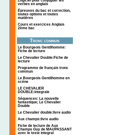
Logiciel pour conjuguer les
verbes en anglais
Épreuves du bac et correction,
toutes options et toutes
matières
Cours et exercices Anglais
2ème bac
Tronc commun
Le Bourgeois Gentilhomme:
Fiche de lecture
Le Chevalier Double:Fiche de
lecture
Programme de français tronc
commun
Le Bourgeois Gentilhomme en
scène
LE CHEVALIER
DOUBLE:integrale
Séquences: La nouvelle
fantastique; Le Chevalier
Double
Le Chevalier double:livre audio
Aux champs:livre audio
Fiche de lecture de Aux
Champs Guy de MAUPASSANT
avec le texte integral