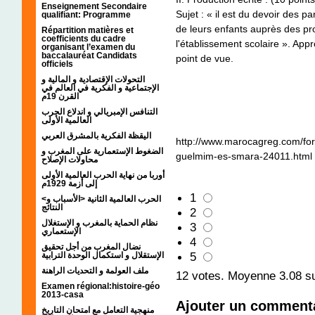
Enseignement Secondaire
Sujet : « il est du devoir des pa
qualifiant: Programme
de leurs enfants auprès des pro
Répartition matières et
coefficients du cadre
l'établissement scolaire ». Appr
organisant l’examen du
baccalauréat Candidats
point de vue.
officiels
التحولات الإقتصادية و المالية و
الإجتماعية و الفكرية في العالم في
القرن 19م
التنافس الإمبريالي و اندلاع الحرب
العالمية الأولى
اليقظة الفكرية بالمشرق العربي
http://www.marocagreg.com/fo
الضغوط الإستعمارية على المغرب و
guelmim-es-smara-24011.html
محاولات الإصلاح
أوربا من نهاية الحرب العالمية الأولى
إلى أزمة 1929م
1
<الحرب العالمية الثانية <الأسباب و
النتائج
2
نظام الحماية بالمغرب و الإستغلال
3
الإستعماري
4
نضال المغرب من أجل تحقيق
5
الإستقلال و استكمال الوحدة الترابية
ملف العولمة و التحديات الراهنة
12
votes. Moyenne
3.08
su
Examen régional:histoire-géo
2013-casa
Ajouter un comment
منهجية التعامل مع امتحان التاريخ