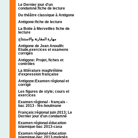
Le Dernier jour d'un
condamné:fiche de lecture
Du théâtre classique à Antigone
Antigone:fiche de lecture
La Boite à Merveilles fiche de
lecture
مهارة المقارنة والاستنتاج
Antigone de Jean Anouilh:
Etude,exercices et examens
corrigés
Antigone: Projet, fiches et
contrôles
La littérature maghrébine
d'expression française
Antigone:Examen régional et
corrigé
Les figures de style; cours et
exercices
Examen régional - français -
bac 2013 - fès-boulmane
Français:régional juin 2013; Le
Dernier jour d'un condamné
Examen régional-éducation
islamique-bac 2013-casa
Examen régional-éducation
islamique-bac 2013-meknès