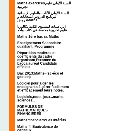
Maths exercicesالسنة الأولى علوم
تجريبية
السنة الأولى الآداب والعلوم الإنسانية
البرنامج الدروس امتحانات و
فروضMaths
الرياضيات لمستوى الثانية بكالوريا
علوم تجريبية مجمعة في كتاب واحد
Maths 1ère bac sc Maths
Enseignement Secondaire
qualifiant: Programme
Répartition matières et
coefficients du cadre
organisant l’examen du
baccalauréat Candidats
officiels
Bac 2013:Maths- (sc-éco et
gestion)
Logiciel pour aider les
enseignants à gérer facilement
et efficacement leurs notes.
Logiciels,tests, jeux...maths,
sciences...
FORMULES DE
MATHEMATIQUES
FINANCIERES
Maths financiers:Les intérêts
Maths fi: Equivalence de
capitaux