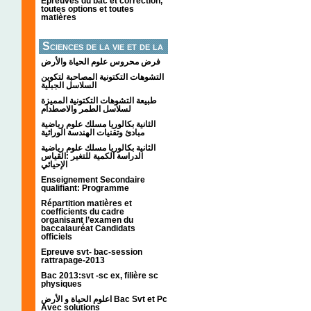
Épreuves du bac et correction,
toutes options et toutes
matières
Sciences de la vie et de la
terre
فرض محروس علوم الحياة والأرض
التشوهات التكتونیة المصاحبة لتكوین
السلاسل الجبلیة
طبيعة التشوهات التكتونية المميزة
لسلاسل الطمر والاصطدام
الثانية بكالوريا مسلك علوم رياضية
مبادئ وتقنيات الهندسة الوراثية
الثانية بكالوريا مسلك علوم رياضية
الدراسة الكمية للتغير :القياس
الإحيائي
Enseignement Secondaire
qualifiant: Programme
Répartition matières et
coefficients du cadre
organisant l’examen du
baccalauréat Candidats
officiels
Epreuve svt- bac-session
rattrapage-2013
Bac 2013:svt -sc ex, filière sc
physiques
اعلوم الحياة و الأرض Bac Svt et Pc
Avec solutions