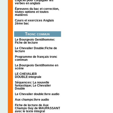
Logiciel pour conjuguer les
verbes en anglais
Épreuves du bac et correction,
toutes options et toutes
matières
Cours et exercices Anglais
2ème bac
Tronc commun
Le Bourgeois Gentilhomme:
Fiche de lecture
Le Chevalier Double:Fiche de
lecture
Programme de français tronc
commun
Le Bourgeois Gentilhomme en
scène
LE CHEVALIER
DOUBLE:integrale
Séquences: La nouvelle
fantastique; Le Chevalier
Double
Le Chevalier double:livre audio
Aux champs:livre audio
Fiche de lecture de Aux
Champs Guy de MAUPASSANT
avec le texte integral