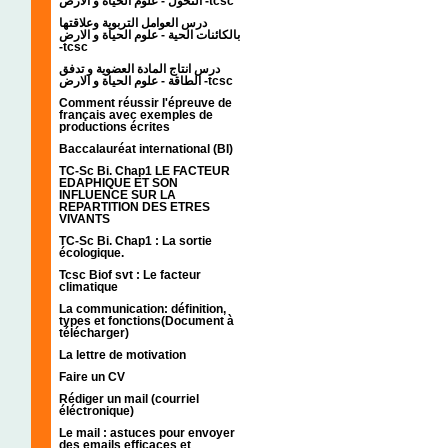
التحول - علوم الحياة و الارض -tcsc
درس العوامل التربوية وعلاقتها
بالكائنات الحية - علوم الحياة و الارض
-tcsc
درس انتاج المادة العضوية و تدفق
الطاقة - علوم الحياة و الارض -tcsc
Comment réussir l'épreuve de
français avec exemples de
productions écrites
Baccalauréat international (BI)
TC-Sc Bi. Chap1 LE FACTEUR
EDAPHIQUE ET SON
INFLUENCE SUR LA
REPARTITION DES ETRES
VIVANTS
TC-Sc Bi. Chap1 : La sortie
écologique.
Tcsc Biof svt : Le facteur
climatique
La communication: définition,
types et fonctions(Document à
télécharger)
La lettre de motivation
Faire un CV
Rédiger un mail (courriel
éléctronique)
Le mail : astuces pour envoyer
des emails efficaces et