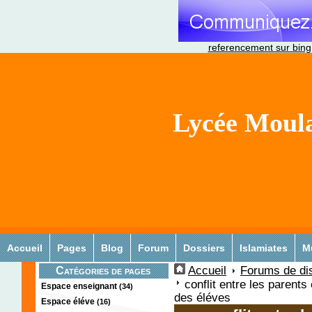
referencement sur bing
Lycée Moula
Accueil
Pages
Blog
Forum
Dossiers
Islamiates
M
Accueil
Forums de di
Catégories de pages
conflit entre les parents 
Espace enseignant
(34)
des éléves
Espace éléve
(16)