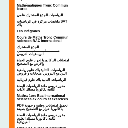
Mathématiques Tronc Commun
lettres
الرياضيات الجذع المشترك علمي
ملخصات مركزة في الرياضيات SVT
باك
Les Intégrales
Cours de Maths Tronc Commun
sciences BAC International
الجذع المشترك
عـــــــــــلــــــــمــــــــــــي
الرياضيات الدروس
امتحانات الباكالوريا احرار علوم الحياة
والأرض مع التصحيح
الرياضيات: الثانية باك علوم رياضية
البرنامج الدروس امتحانات و فروض
الرياضيات: الثانية باك علوم فيزيائية
مقرر دروس مادة الرياضيات السنة
الثانية بكالوريا مسلك الآداب
Maths: 1ère Bac International
sciences ex cours et exercices
PDF تحميل امتحانات وطنية و جهوية
باكالوريا احرار مع التصحيح بصيغة
مقرر دروس مادة الرياضيات السنة
الثانية باكالوريا مسلك العلوم
الفيزيائية