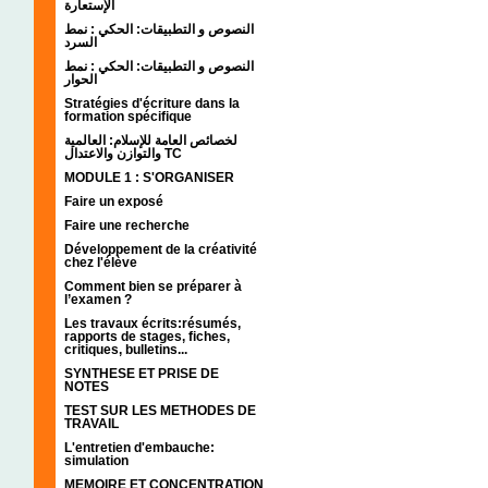
الإستعارة
النصوص و التطبيقات: الحكي : نمط
السرد
النصوص و التطبيقات: الحكي : نمط
الحوار
Stratégies d'écriture dans la
formation spécifique
لخصائص العامة للإسلام: العالمية
والتوازن والاعتدال TC
MODULE 1 : S'ORGANISER
Faire un exposé
Faire une recherche
Développement de la créativité
chez l'élève
Comment bien se préparer à
l’examen ?
Les travaux écrits:résumés,
rapports de stages, fiches,
critiques, bulletins...
SYNTHESE ET PRISE DE
NOTES
TEST SUR LES METHODES DE
TRAVAIL
L'entretien d'embauche:
simulation
MEMOIRE ET CONCENTRATION