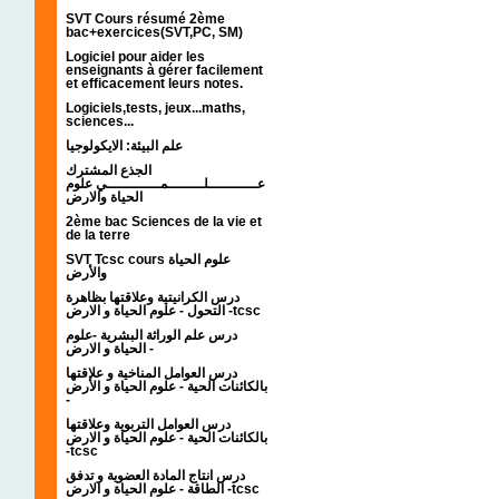
SVT Cours résumé 2ème
bac+exercices(SVT,PC, SM)
Logiciel pour aider les
enseignants à gérer facilement
et efficacement leurs notes.
Logiciels,tests, jeux...maths,
sciences...
علم البيئة: الايكولوجيا
الجذع المشترك
عـــــــــــلــــــــمــــــــــــي علوم
الحياة والارض
2ème bac Sciences de la vie et
de la terre
SVT Tcsc cours علوم الحياة
والأرض
درس الكرانيتية وعلاقتها بظاهرة
التحول - علوم الحياة و الارض -tcsc
درس علم الوراثة البشرية -علوم
الحياة و الارض -
درس العوامل المناخية و علاقتها
بالكائنات الحية - علوم الحياة و الأرض
-
درس العوامل التربوية وعلاقتها
بالكائنات الحية - علوم الحياة و الارض
-tcsc
درس انتاج المادة العضوية و تدفق
الطاقة - علوم الحياة و الارض -tcsc