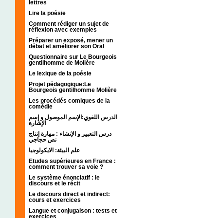
lettres
Lire la poésie
Comment rédiger un sujet de
réflexion avec exemples
Préparer un exposé, mener un
débat et améliorer son Oral
Questionnaire sur Le Bourgeois
gentilhomme de Molière
Le lexique de la poésie
Projet pédagogique:Le
Bourgeois gentilhomme Molière
Les procédés comiques de la
comédie
الدرس اللغوي:الإسم الموصول و إسم
الإشارة
درس التعبير و الإنشاء : مهارة إنتاج
نص حجاجي
علم البيئة: الايكولوجيا
Etudes supérieures en France :
comment trouver sa voie ?
Le système énonciatif : le
discours et le récit
Le discours direct et indirect:
cours et exercices
Langue et conjugaison : tests et
exercices