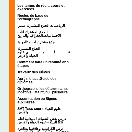
Les temps du récit; cours et
exercices
Règles de base de
l'orthographe
الرياضيات الجذع المشترك علمي
الجذع المشترك آداب
الاجتماعيات:الجغرافيا والتاريخ
جذع مشترك آداب :العربية
الجذع المشترك
عـــــــــــلــــــــمــــــــــــي علوم
الحياة والارض
Comment faire un résumé en 5
étapes
Travaux des élèves
Après le bac:Guide des
diplômes
Orthographe les déterminants
indéfinis : Maint, nul, plusieurs
Accentuation ou Signes
auxiliaires
SVT Tcsc cours علوم الحياة
والأرض
درس بعض التقنيات الميدانية لعلم
البيئة - علوم الحياة و الارض tcs
درس الكرانيتية وعلاقتها بظاهرة