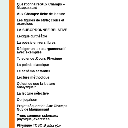
Questionnaire:Aux Champs –
Maupassant
Aux Champs: fiche de lecture
Les figures de style; cours et
exercices
LA SUBORDONNEE RELATIVE
Lexique du théâtre
La poésie en vers libres
Rédiger un texte argumentatif
avec exemples
Tc science ,Cours Physique
La poésie classique
Le schéma actantiel
Lecture méthodique
Qu'est ce que la lecture
analytique?
La lecture sélective
Conjugaison
Projet séquentiel: Aux Champs;
Guy de Maupassant
Tronc commun sciences:
physique, exercices
Physique TCSC جذع مشترك