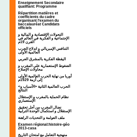
Enseignement Secondaire
qualifiant: Programme
Répartition matières et
coefficients du cadre
organisant l’examen du
baccalauréat Candidats
officiels
التحولات الإقتصادية و المالية و
الإجتماعية و الفكرية في العالم في
القرن 19م
التنافس الإمبريالي و اندلاع الحرب
العالمية الأولى
اليقظة الفكرية بالمشرق العربي
الضغوط الإستعمارية على المغرب و
محاولات الإصلاح
أوربا من نهاية الحرب العالمية الأولى
إلى أزمة 1929م
<الحرب العالمية الثانية <الأسباب و
النتائج
نظام الحماية بالمغرب و الإستغلال
الإستعماري
نضال المغرب من أجل تحقيق
الإستقلال و استكمال الوحدة الترابية
ملف العولمة و التحديات الراهنة
Examen régional:histoire-géo
2013-casa
منهجية التعامل مع امتحان التاريخ