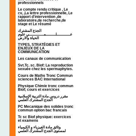
professionnels
Le compte rendu critique , Le
cv, ,La lettre professionnelle, Le
rapport d'intervention ,de
laboratoire,de recherche,de
stage et Le résumé
الجذع المشترك
عـــــــــــلــــــــمــــــــــــي علوم
الحياة والارض
TYPES, STRATÉGIES ET
ENJEUX DE LA
COMMUNICATION
Les canaux de communication
Svt.Tc. sc. Biof: La reproduction
sexuée chez les spermaphytes.
Cours de Maths Tronc Commun
sciences BAC International
Physique Chimie tronc commun
Biof; cours et exercices
مقرر دروس مادة التربية الإسلامية
الجذع المشترك العلمي
PC Mecanique des solides tronc
commun option bac francais
Tc sc Biof physique: exercices
et examens
وثائق مادة الفيزياء و الكيمياء
لمستوى الجدع المشترك العلمي