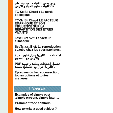
درس بعض التقنيات الميدانية لعلم
البيئة - علوم الحياة و الارض tcs
TC-Sc Bi. Chap1 : La sortie
écologique.
TC-Sc Bi. Chap1 LE FACTEUR
EDAPHIQUE ET SON
INFLUENCE SUR LA
REPARTITION DES ETRES
VIVANTS
Tcsc Biof svt : Le facteur
climatique
Svt.Tc. sc. Biof: La reproduction
sexuée chez les spermaphytes.
امتحانات الباكالوريا احرار علوم الحياة
والأرض مع التصحيح
PDF تحميل امتحانات وطنية و جهوية
باكالوريا احرار مع التصحيح بصيغة
Épreuves du bac et correction,
toutes options et toutes
matières
L'anglais
Examples of simple past
.simple present. simple futur ...
Grammar tronc commun
How to write a good subject ?