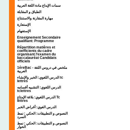
سمات الإبداع مادة اللغة العربية
الطباق و المقابلة
مهارة المقارنة والاستنتاج
الإستعارة
الإستفهام
Enseignement Secondaire
qualifiant: Programme
Répartition matières et
coefficients du cadre
organisant l’examen du
baccalauréat Candidats
officiels
1éreBac - ملخص في دروس اللغة
العربية
الدرس اللغوي: الخبر والإنشاء tc
lettres
الدرس اللغوي: التشبيه أقسامه
tclettres
الدرس اللغوي: بلاغة الإمتاع Tc
lettres
الدرس الغوي: أغراض الخبر
النصوص و التطبيقات: الحكي : نمط
السرد
النصوص و التطبيقات: الحكي : نمط
الحوار