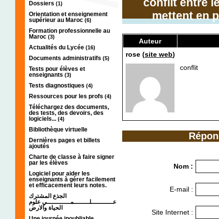
conflit entre 
Dossiers
(1)
mettent en pé
Orientation et enseignement
supérieur au Maroc
(6)
Formation professionnelle au
Maroc
(3)
Auteur
Actualités du Lycée
(16)
rose (
site web
)
Documents administratifs
(5)
conflit
Tests pour élèves et
enseignants
(3)
Tests diagnostiques
(4)
Ressources pour les profs
(4)
Téléchargez des documents,
des tests, des devoirs, des
logiciels...
(4)
Bibliothèque virtuelle
Répon
Dernières pages et billets
ajoutés
Charte de classe à faire signer
par les élèves
Nom :
Logiciel pour aider les
enseignants à gérer facilement
et efficacement leurs notes.
E-mail :
الجذع المشترك
عـــــــــــلــــــــمــــــــــــي علوم
الحياة والارض
Site Internet :
Une journée inoubliable