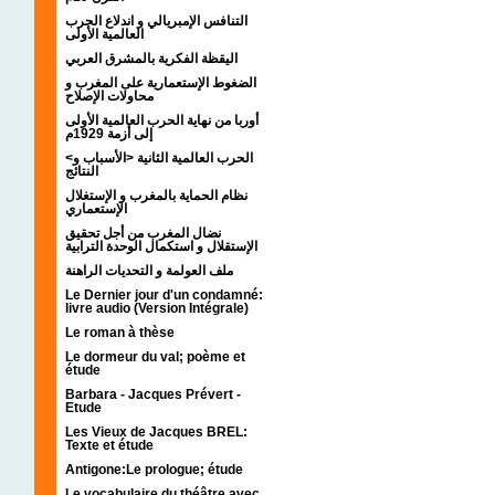
التنافس الإمبريالي و اندلاع الحرب
العالمية الأولى
اليقظة الفكرية بالمشرق العربي
الضغوط الإستعمارية على المغرب و
محاولات الإصلاح
أوربا من نهاية الحرب العالمية الأولى
إلى أزمة 1929م
<الحرب العالمية الثانية <الأسباب و
النتائج
نظام الحماية بالمغرب و الإستغلال
الإستعماري
نضال المغرب من أجل تحقيق
الإستقلال و استكمال الوحدة الترابية
ملف العولمة و التحديات الراهنة
Le Dernier jour d'un condamné:
livre audio (Version Intégrale)
Le roman à thèse
Le dormeur du val; poème et
étude
Barbara - Jacques Prévert -
Etude
Les Vieux de Jacques BREL:
Texte et étude
Antigone:Le prologue; étude
Le vocabulaire du théâtre avec