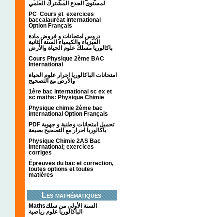
لمستوى الجدع المشترك العلمي
PC Cours et exercices
baccalauréat international
Option Français
دروس امتحانات و فروض مادة
الفيزياء والكيمياء السنة الثانية
باكالوريا مسلك علوم الحياة والأرض
Cours Physique 2ème BAC
International
امتحانات الباكالوريا احرار علوم الحياة
والأرض مع التصحيح
1ère bac international sc ex et
sc maths: Physique Chimie
Physique chimie 2ème bac
international Option Français
PDF تحميل امتحانات وطنية و جهوية
باكالوريا احرار مع التصحيح بصيغة
Physique Chimie 2AS Bac
International; exercices
corriges
Épreuves du bac et correction,
toutes options et toutes
matières
Les mathématiques
Mathsالسنة الأولى من سلك
الباكالوريا علوم رياضية