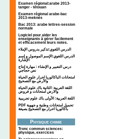
Examen régional:arabe 2013-
tanger - tétouan
Examen régional arabe-bac
2013-meknès
Bac 2013: arabe lettres-session
normale
Logiciel pour aider les
enseignants à gérer facilement
et efficacement leurs notes.
الدرس اللغوي:تذكير بدروس الإملاء
الدرس اللغوي:الإسم الموصول و إسم
الإشارة
درس التعبير و الإنشاء : مهارة إنتاج
نص حجاجي
امتحانات الباكالوريا احرار علوم الحياة
والأرض مع التصحيح
اللغة العربية: الثانية باك علوم الحياة
والارض امتحانات و فروض
اللغة العربية: الأولى باك علوم تجريبية
PDF تحميل امتحانات وطنية و جهوية
باكالوريا احرار مع التصحيح بصيغة
Physique chimie
Tronc commun sciences:
physique, exercices