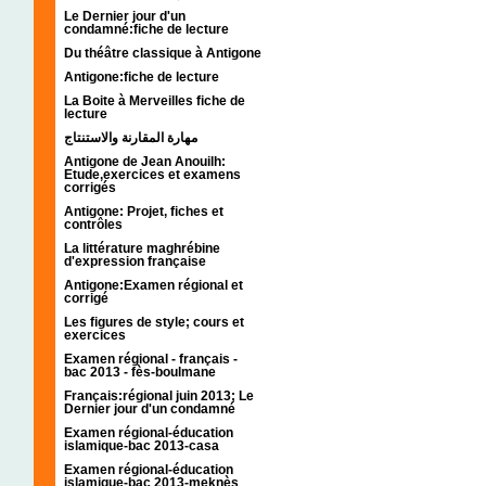
Le Dernier jour d'un
condamné:fiche de lecture
Du théâtre classique à Antigone
Antigone:fiche de lecture
La Boite à Merveilles fiche de
lecture
مهارة المقارنة والاستنتاج
Antigone de Jean Anouilh:
Etude,exercices et examens
corrigés
Antigone: Projet, fiches et
contrôles
La littérature maghrébine
d'expression française
Antigone:Examen régional et
corrigé
Les figures de style; cours et
exercices
Examen régional - français -
bac 2013 - fès-boulmane
Français:régional juin 2013; Le
Dernier jour d'un condamné
Examen régional-éducation
islamique-bac 2013-casa
Examen régional-éducation
islamique-bac 2013-meknès