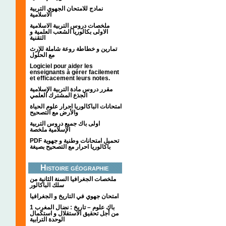
نمادج للامتحان الجهوي التربية
الاسلامية
ملخصات دروس التربية الاسلامية
الاولى بكالوريا الشعب العلمية و
التقنية
تمارين و خطاطة روعة شاملة للإرث
مع الحلول
Logiciel pour aider les
enseignants à gérer facilement
et efficacement leurs notes.
مقرر دروس مادة التربية الإسلامية
الجذع المشترك العلمي
امتحانات الباكالوريا احرار علوم الحياة
والأرض مع التصحيح
اولى باك جميع دروس التربية
الإسلامية ملخصة
PDF تحميل امتحانات وطنية و جهوية
باكالوريا احرار مع التصحيح بصيغة
Histoire géographie
ملخصات الجغرافيا السنة الثانية من
سلك الباكالور
امتحان جهوي في التاريخ و الجغرافيا
1 باك علوم – تاريخ : نضال المغرب
من أجل تحقيق الاستقلال و استكمال
الوحدة الترابية