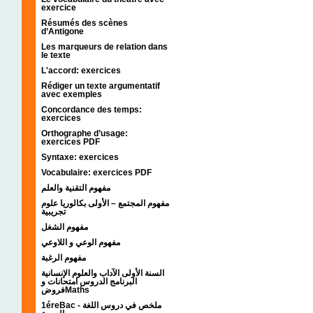
exercice
Résumés des scènes
d’Antigone
Les marqueurs de relation dans
le texte
L'accord: exercices
Rédiger un texte argumentatif
avec exemples
Concordance des temps:
exercices
Orthographe d’usage:
exercices PDF
Syntaxe: exercices
Vocabulaire: exercices PDF
مفهوم التقنية والعلم
مفهوم المجتمع – الأولى بكالوريا علوم
تجريبية
مفهوم الشغل
مفهوم الوعي و اللاوعي
مفهوم الرغبة
السنة الأولى الآداب والعلوم الإنسانية
البرنامج الدروس امتحانات و
فروضMaths
1éreBac - ملخص في دروس اللغة