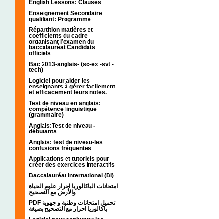
English Lessons: Clauses
Enseignement Secondaire
qualifiant: Programme
Répartition matières et
coefficients du cadre
organisant l’examen du
baccalauréat Candidats
officiels
Bac 2013-anglais- (sc-ex -svt -
tech)
Logiciel pour aider les
enseignants à gérer facilement
et efficacement leurs notes.
Test de niveau en anglais:
compétence linguistique
(grammaire)
Anglais:Test de niveau -
débutants
Anglais: test de niveau-les
confusions fréquentes
Applications et tutoriels pour
créer des exercices interactifs
Baccalauréat international (BI)
امتحانات الباكالوريا احرار علوم الحياة
والأرض مع التصحيح
PDF تحميل امتحانات وطنية و جهوية
باكالوريا احرار مع التصحيح بصيغة