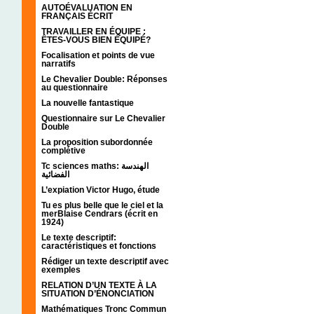
AUTOÉVALUATION EN
FRANÇAIS ÉCRIT
TRAVAILLER EN ÉQUIPE :
ÊTES-VOUS BIEN ÉQUIPÉ?
Focalisation et points de vue
narratifs
Le Chevalier Double: Réponses
au questionnaire
La nouvelle fantastique
Questionnaire sur Le Chevalier
Double
La proposition subordonnée
complétive
Tc sciences maths: الهندسة
الفضائية
L’expiation Victor Hugo, étude
Tu es plus belle que le ciel et la
merBlaise Cendrars (écrit en
1924)
Le texte descriptif:
caractéristiques et fonctions
Rédiger un texte descriptif avec
exemples
RELATION D’UN TEXTE À LA
SITUATION D’ÉNONCIATION
Mathématiques Tronc Commun