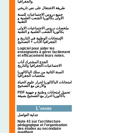
والجغرافيا
طريقة الاشتغال على نص تاريخي
جميع دروس الاجتماعيات للسنة
الاولى بكالوريا الشعب العلمية و
التقنية
ملخصات دروس الاجتماعيات الاولى
بكالوريا الشعب العلمية و التقنية
الإمتحانات الوطنية في التاريخ و
الجغرافيا الآداب + التصحيح
Logiciel pour aider les
enseignants à gérer facilement
et efficacement leurs notes.
الجذع المشترك آداب
الاجتماعيات:الجغرافيا والتاريخ
السنة الثانية من سلك الباكالوريا
ملخصات الجغرافيا
امتحانات الباكالوريا احرار علوم الحياة
والأرض مع التصحيح
PDF تحميل امتحانات وطنية و جهوية
باكالوريا احرار مع التصحيح بصيغة
L'arabe
جدلية التواصل
Note 43 sur l'architecture
pédagogique et l'organisation
des études au secondaire
qualifiant.