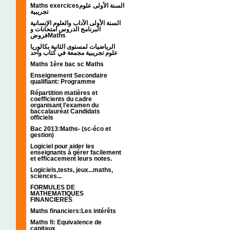
Maths exercicesالسنة الأولى علوم
تجريبية
السنة الأولى الآداب والعلوم الإنسانية
البرنامج الدروس امتحانات و
فروضMaths
الرياضيات لمستوى الثانية بكالوريا
علوم تجريبية مجمعة في كتاب واحد
Maths 1ère bac sc Maths
Enseignement Secondaire
qualifiant: Programme
Répartition matières et
coefficients du cadre
organisant l’examen du
baccalauréat Candidats
officiels
Bac 2013:Maths- (sc-éco et
gestion)
Logiciel pour aider les
enseignants à gérer facilement
et efficacement leurs notes.
Logiciels,tests, jeux...maths,
sciences...
FORMULES DE
MATHEMATIQUES
FINANCIERES
Maths financiers:Les intérêts
Maths fi: Equivalence de
capitaux