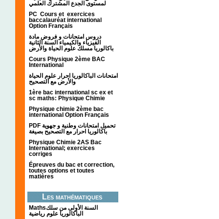
لمستوى الجدع المشترك العلمي
PC Cours et exercices
baccalauréat international
Option Français
دروس امتحانات و فروض مادة
الفيزياء والكيمياء السنة الثانية
باكالوريا مسلك علوم الحياة والأرض
Cours Physique 2ème BAC
International
امتحانات الباكالوريا احرار علوم الحياة
والأرض مع التصحيح
1ère bac international sc ex et
sc maths: Physique Chimie
Physique chimie 2ème bac
international Option Français
PDF تحميل امتحانات وطنية و جهوية
باكالوريا احرار مع التصحيح بصيغة
Physique Chimie 2AS Bac
International; exercices
corriges
Épreuves du bac et correction,
toutes options et toutes
matières
Les mathématiques
Mathsالسنة الأولى من سلك
الباكالوريا علوم رياضية