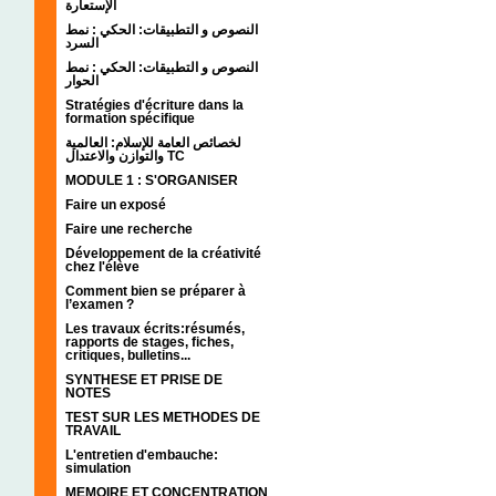
الإستعارة
النصوص و التطبيقات: الحكي : نمط
السرد
النصوص و التطبيقات: الحكي : نمط
الحوار
Stratégies d'écriture dans la
formation spécifique
لخصائص العامة للإسلام: العالمية
والتوازن والاعتدال TC
MODULE 1 : S'ORGANISER
Faire un exposé
Faire une recherche
Développement de la créativité
chez l'élève
Comment bien se préparer à
l’examen ?
Les travaux écrits:résumés,
rapports de stages, fiches,
critiques, bulletins...
SYNTHESE ET PRISE DE
NOTES
TEST SUR LES METHODES DE
TRAVAIL
L'entretien d'embauche:
simulation
MEMOIRE ET CONCENTRATION