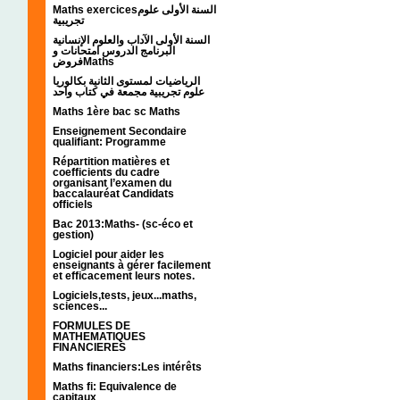
Maths exercicesالسنة الأولى علوم
تجريبية
السنة الأولى الآداب والعلوم الإنسانية
البرنامج الدروس امتحانات و
فروضMaths
الرياضيات لمستوى الثانية بكالوريا
علوم تجريبية مجمعة في كتاب واحد
Maths 1ère bac sc Maths
Enseignement Secondaire
qualifiant: Programme
Répartition matières et
coefficients du cadre
organisant l’examen du
baccalauréat Candidats
officiels
Bac 2013:Maths- (sc-éco et
gestion)
Logiciel pour aider les
enseignants à gérer facilement
et efficacement leurs notes.
Logiciels,tests, jeux...maths,
sciences...
FORMULES DE
MATHEMATIQUES
FINANCIERES
Maths financiers:Les intérêts
Maths fi: Equivalence de
capitaux