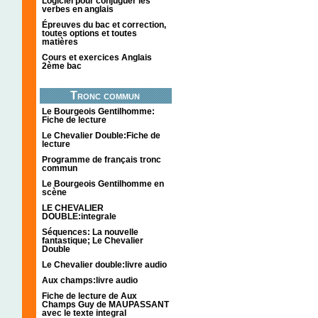
Logiciel pour conjuguer les
verbes en anglais
Épreuves du bac et correction,
toutes options et toutes
matières
Cours et exercices Anglais
2ème bac
Tronc commun
Le Bourgeois Gentilhomme:
Fiche de lecture
Le Chevalier Double:Fiche de
lecture
Programme de français tronc
commun
Le Bourgeois Gentilhomme en
scène
LE CHEVALIER
DOUBLE:integrale
Séquences: La nouvelle
fantastique; Le Chevalier
Double
Le Chevalier double:livre audio
Aux champs:livre audio
Fiche de lecture de Aux
Champs Guy de MAUPASSANT
avec le texte integral