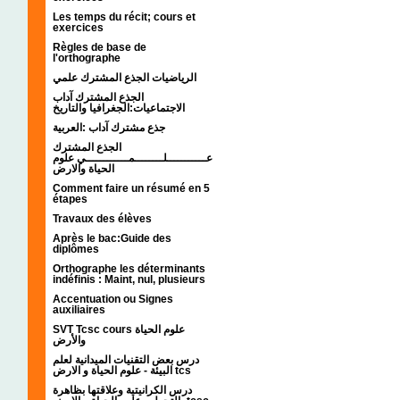
Les temps du récit; cours et
exercices
Règles de base de
l'orthographe
الرياضيات الجذع المشترك علمي
الجذع المشترك آداب
الاجتماعيات:الجغرافيا والتاريخ
جذع مشترك آداب :العربية
الجذع المشترك
عـــــــــــلــــــــمــــــــــــي علوم
الحياة والارض
Comment faire un résumé en 5
étapes
Travaux des élèves
Après le bac:Guide des
diplômes
Orthographe les déterminants
indéfinis : Maint, nul, plusieurs
Accentuation ou Signes
auxiliaires
SVT Tcsc cours علوم الحياة
والأرض
درس بعض التقنيات الميدانية لعلم
البيئة - علوم الحياة و الارض tcs
درس الكرانيتية وعلاقتها بظاهرة