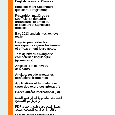
English Lessons: Clauses
Enseignement Secondaire
qualifiant: Programme
Répartition matières et
coefficients du cadre
organisant l’examen du
baccalauréat Candidats
officiels
Bac 2013-anglais- (sc-ex -svt -
tech)
Logiciel pour aider les
enseignants à gérer facilement
et efficacement leurs notes.
Test de niveau en anglais:
compétence linguistique
(grammaire)
Anglais:Test de niveau -
débutants
Anglais: test de niveau-les
confusions fréquentes
Applications et tutoriels pour
créer des exercices interactifs
Baccalauréat international (BI)
امتحانات الباكالوريا احرار علوم الحياة
والأرض مع التصحيح
PDF تحميل امتحانات وطنية و جهوية
باكالوريا احرار مع التصحيح بصيغة