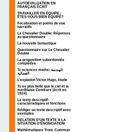
AUTOÉVALUATION EN
FRANÇAIS ÉCRIT
TRAVAILLER EN ÉQUIPE :
ÊTES-VOUS BIEN ÉQUIPÉ?
Focalisation et points de vue
narratifs
Le Chevalier Double: Réponses
au questionnaire
La nouvelle fantastique
Questionnaire sur Le Chevalier
Double
La proposition subordonnée
complétive
Tc sciences maths: الهندسة
الفضائية
L’expiation Victor Hugo, étude
Tu es plus belle que le ciel et la
merBlaise Cendrars (écrit en
1924)
Le texte descriptif:
caractéristiques et fonctions
Rédiger un texte descriptif avec
exemples
RELATION D’UN TEXTE À LA
SITUATION D’ÉNONCIATION
Mathématiques Tronc Commun