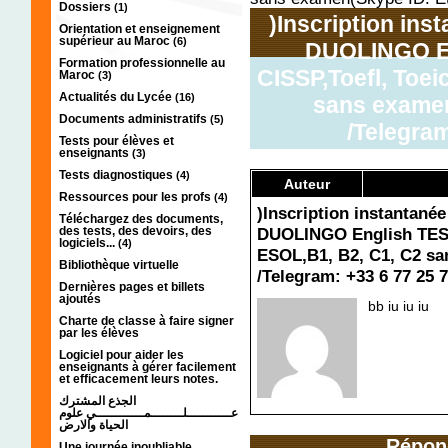
Dossiers
(1)
)Inscription in
Orientation et enseignement
supérieur au Maroc
(6)
DUOLINGO Eng
Formation professionnelle au
CISSP,Toefl, Toe
Maroc
(3)
Actualités du Lycée
(16)
sans examen
Documents administratifs
(5)
/Telegram
Tests pour élèves et
enseignants
(3)
Tests diagnostiques
(4)
Auteur
Ressources pour les profs
(4)
)Inscription instantané
Téléchargez des documents,
des tests, des devoirs, des
DUOLINGO English TEST,
logiciels...
(4)
ESOL,B1, B2, C1, C2 sa
Bibliothèque virtuelle
/Telegram: +33 6 77 25 
Dernières pages et billets
ajoutés
bb iu iu iu
Charte de classe à faire signer
par les élèves
Logiciel pour aider les
enseignants à gérer facilement
et efficacement leurs notes.
الجذع المشترك
عـــــــــــلــــــــمــــــــــــي علوم
الحياة والارض
Répon
Une journée inoubliable