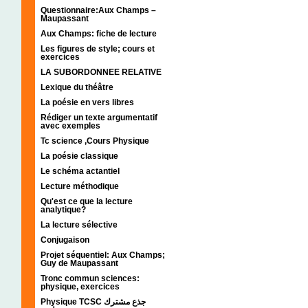
Questionnaire:Aux Champs –
Maupassant
Aux Champs: fiche de lecture
Les figures de style; cours et
exercices
LA SUBORDONNEE RELATIVE
Lexique du théâtre
La poésie en vers libres
Rédiger un texte argumentatif
avec exemples
Tc science ,Cours Physique
La poésie classique
Le schéma actantiel
Lecture méthodique
Qu'est ce que la lecture
analytique?
La lecture sélective
Conjugaison
Projet séquentiel: Aux Champs;
Guy de Maupassant
Tronc commun sciences:
physique, exercices
Physique TCSC جذع مشترك