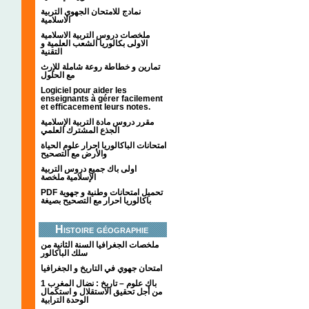
نمادج للامتحان الجهوي التربية
الاسلامية
ملخصات دروس التربية الاسلامية
الاولى بكالوريا الشعب العلمية و
التقنية
تمارين و خطاطة روعة شاملة للإرث
مع الحلول
Logiciel pour aider les
enseignants à gérer facilement
et efficacement leurs notes.
مقرر دروس مادة التربية الإسلامية
الجذع المشترك العلمي
امتحانات الباكالوريا احرار علوم الحياة
والأرض مع التصحيح
اولى باك جميع دروس التربية
الإسلامية ملخصة
PDF تحميل امتحانات وطنية و جهوية
باكالوريا احرار مع التصحيح بصيغة
Histoire géographie
ملخصات الجغرافيا السنة الثانية من
سلك الباكالور
امتحان جهوي في التاريخ و الجغرافيا
1 باك علوم – تاريخ : نضال المغرب
من أجل تحقيق الاستقلال و استكمال
الوحدة الترابية