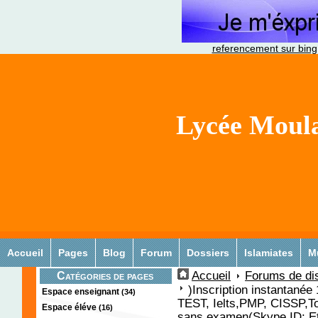
referencement sur bing
Lycée Moula
Accueil
Pages
Blog
Forum
Dossiers
Islamiates
M
Accueil
Forums de di
Catégories de pages
)Inscription instantan
Espace enseignant
(34)
TEST, Ielts,PMP, CISSP,T
Espace éléve
(16)
sans examen(Skype ID: Ets