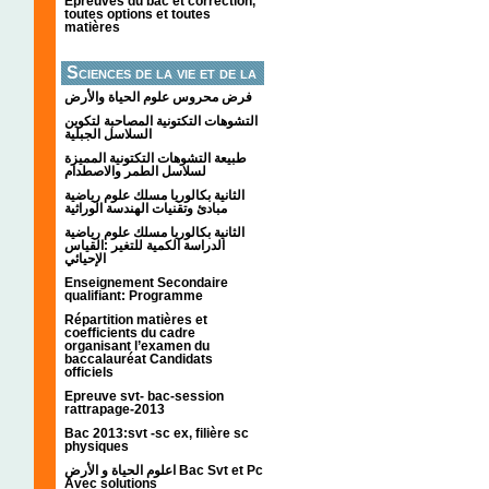
Épreuves du bac et correction,
toutes options et toutes
matières
Sciences de la vie et de la
terre
فرض محروس علوم الحياة والأرض
التشوهات التكتونیة المصاحبة لتكوین
السلاسل الجبلیة
طبيعة التشوهات التكتونية المميزة
لسلاسل الطمر والاصطدام
الثانية بكالوريا مسلك علوم رياضية
مبادئ وتقنيات الهندسة الوراثية
الثانية بكالوريا مسلك علوم رياضية
الدراسة الكمية للتغير :القياس
الإحيائي
Enseignement Secondaire
qualifiant: Programme
Répartition matières et
coefficients du cadre
organisant l’examen du
baccalauréat Candidats
officiels
Epreuve svt- bac-session
rattrapage-2013
Bac 2013:svt -sc ex, filière sc
physiques
اعلوم الحياة و الأرض Bac Svt et Pc
Avec solutions