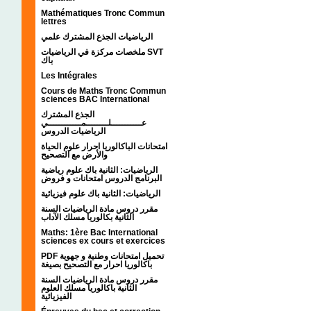
Mathématiques Tronc Commun
lettres
الرياضيات الجذع المشترك علمي
ملخصات مركزة في الرياضيات SVT
باك
Les Intégrales
Cours de Maths Tronc Commun
sciences BAC International
الجذع المشترك
عـــــــــــلــــــــمــــــــــــي
الرياضيات الدروس
امتحانات الباكالوريا احرار علوم الحياة
والأرض مع التصحيح
الرياضيات: الثانية باك علوم رياضية
البرنامج الدروس امتحانات و فروض
الرياضيات: الثانية باك علوم فيزيائية
مقرر دروس مادة الرياضيات السنة
الثانية بكالوريا مسلك الآداب
Maths: 1ère Bac International
sciences ex cours et exercices
PDF تحميل امتحانات وطنية و جهوية
باكالوريا احرار مع التصحيح بصيغة
مقرر دروس مادة الرياضيات السنة
الثانية باكالوريا مسلك العلوم
الفيزيائية