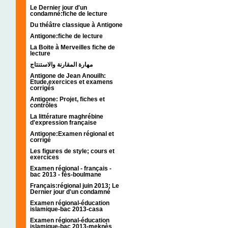
Le Dernier jour d'un
condamné:fiche de lecture
Du théâtre classique à Antigone
Antigone:fiche de lecture
La Boite à Merveilles fiche de
lecture
مهارة المقارنة والاستنتاج
Antigone de Jean Anouilh:
Etude,exercices et examens
corrigés
Antigone: Projet, fiches et
contrôles
La littérature maghrébine
d'expression française
Antigone:Examen régional et
corrigé
Les figures de style; cours et
exercices
Examen régional - français -
bac 2013 - fès-boulmane
Français:régional juin 2013; Le
Dernier jour d'un condamné
Examen régional-éducation
islamique-bac 2013-casa
Examen régional-éducation
islamique-bac 2013-meknès