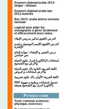
Examen régional:arabe 2013-
tanger - tétouan
Examen régional arabe-bac
2013-meknès
Bac 2013: arabe lettres-session
normale
Logiciel pour aider les
enseignants à gérer facilement
et efficacement leurs notes.
الدرس اللغوي:تذكير بدروس الإملاء
الدرس اللغوي:الإسم الموصول و إسم
الإشارة
درس التعبير و الإنشاء : مهارة إنتاج
نص حجاجي
امتحانات الباكالوريا احرار علوم الحياة
والأرض مع التصحيح
اللغة العربية: الثانية باك علوم الحياة
والارض امتحانات و فروض
اللغة العربية: الأولى باك علوم تجريبية
PDF تحميل امتحانات وطنية و جهوية
باكالوريا احرار مع التصحيح بصيغة
Physique chimie
Tronc commun sciences:
physique, exercices