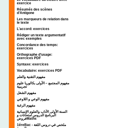
exercice
Résumés des scènes
d’Antigone
Les marqueurs de relation dans
le texte
L'accord: exercices
Rédiger un texte argumentatif
avec exemples
Concordance des temps:
exercices
Orthographe d’usage:
exercices PDF
Syntaxe: exercices
Vocabulaire: exercices PDF
مفهوم التقنية والعلم
مفهوم المجتمع – الأولى بكالوريا علوم
تجريبية
مفهوم الشغل
مفهوم الوعي و اللاوعي
مفهوم الرغبة
السنة الأولى الآداب والعلوم الإنسانية
البرنامج الدروس امتحانات و
فروضMaths
1éreBac - ملخص في دروس اللغة