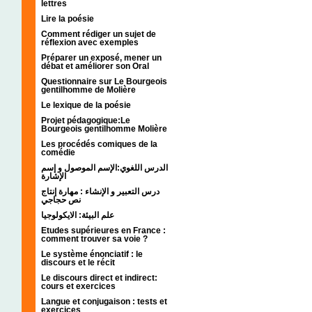
lettres
Lire la poésie
Comment rédiger un sujet de
réflexion avec exemples
Préparer un exposé, mener un
débat et améliorer son Oral
Questionnaire sur Le Bourgeois
gentilhomme de Molière
Le lexique de la poésie
Projet pédagogique:Le
Bourgeois gentilhomme Molière
Les procédés comiques de la
comédie
الدرس اللغوي:الإسم الموصول و إسم
الإشارة
درس التعبير و الإنشاء : مهارة إنتاج
نص حجاجي
علم البيئة: الايكولوجيا
Etudes supérieures en France :
comment trouver sa voie ?
Le système énonciatif : le
discours et le récit
Le discours direct et indirect:
cours et exercices
Langue et conjugaison : tests et
exercices