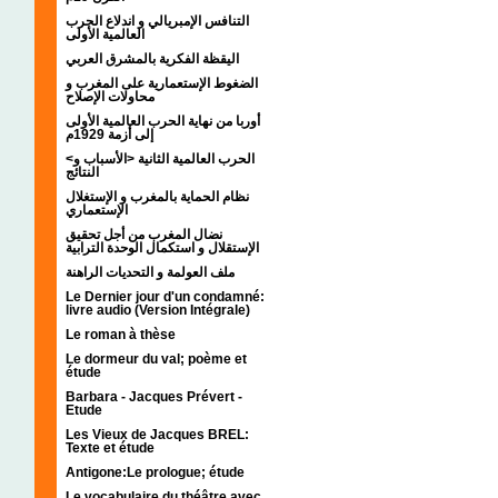
التنافس الإمبريالي و اندلاع الحرب
العالمية الأولى
اليقظة الفكرية بالمشرق العربي
الضغوط الإستعمارية على المغرب و
محاولات الإصلاح
أوربا من نهاية الحرب العالمية الأولى
إلى أزمة 1929م
<الحرب العالمية الثانية <الأسباب و
النتائج
نظام الحماية بالمغرب و الإستغلال
الإستعماري
نضال المغرب من أجل تحقيق
الإستقلال و استكمال الوحدة الترابية
ملف العولمة و التحديات الراهنة
Le Dernier jour d'un condamné:
livre audio (Version Intégrale)
Le roman à thèse
Le dormeur du val; poème et
étude
Barbara - Jacques Prévert -
Etude
Les Vieux de Jacques BREL:
Texte et étude
Antigone:Le prologue; étude
Le vocabulaire du théâtre avec