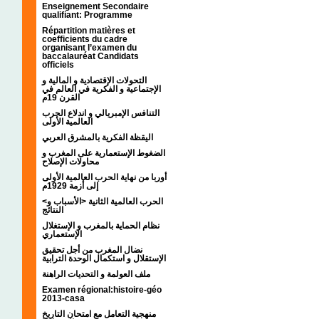
Enseignement Secondaire
qualifiant: Programme
Répartition matières et
coefficients du cadre
organisant l’examen du
baccalauréat Candidats
officiels
التحولات الإقتصادية و المالية و
الإجتماعية و الفكرية في العالم في
القرن 19م
التنافس الإمبريالي و اندلاع الحرب
العالمية الأولى
اليقظة الفكرية بالمشرق العربي
الضغوط الإستعمارية على المغرب و
محاولات الإصلاح
أوربا من نهاية الحرب العالمية الأولى
إلى أزمة 1929م
<الحرب العالمية الثانية <الأسباب و
النتائج
نظام الحماية بالمغرب و الإستغلال
الإستعماري
نضال المغرب من أجل تحقيق
الإستقلال و استكمال الوحدة الترابية
ملف العولمة و التحديات الراهنة
Examen régional:histoire-géo
2013-casa
منهجية التعامل مع امتحان التاريخ