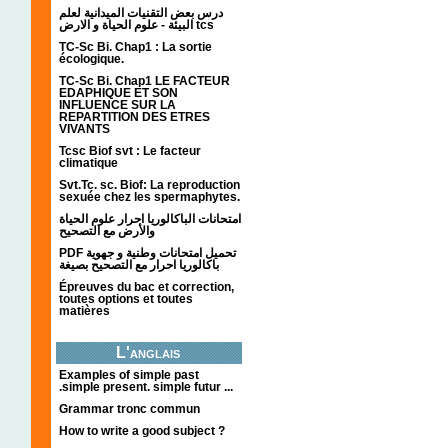
درس بعض التقنيات الميدانية لعلم
البيئة - علوم الحياة و الارض tcs
TC-Sc Bi. Chap1 : La sortie
écologique.
TC-Sc Bi. Chap1 LE FACTEUR
EDAPHIQUE ET SON
INFLUENCE SUR LA
REPARTITION DES ETRES
VIVANTS
Tcsc Biof svt : Le facteur
climatique
Svt.Tc. sc. Biof: La reproduction
sexuée chez les spermaphytes.
امتحانات الباكالوريا احرار علوم الحياة
والأرض مع التصحيح
PDF تحميل امتحانات وطنية و جهوية
باكالوريا احرار مع التصحيح بصيغة
Épreuves du bac et correction,
toutes options et toutes
matières
L'anglais
Examples of simple past
.simple present. simple futur ...
Grammar tronc commun
How to write a good subject ?