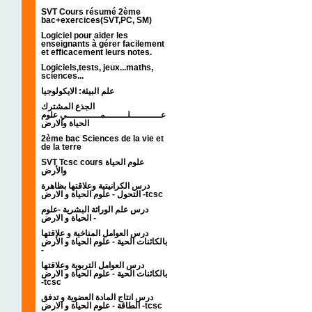
SVT Cours résumé 2ème
bac+exercices(SVT,PC, SM)
Logiciel pour aider les
enseignants à gérer facilement
et efficacement leurs notes.
Logiciels,tests, jeux...maths,
sciences...
علم البيئة: الايكولوجيا
الجذع المشترك
عـــــــــــلــــــــمــــــــــــي علوم
الحياة والارض
2ème bac Sciences de la vie et
de la terre
SVT Tcsc cours علوم الحياة
والأرض
درس الكرانيتية وعلاقتها بظاهرة
التحول - علوم الحياة و الارض -tcsc
درس علم الوراثة البشرية -علوم
الحياة و الارض -
درس العوامل المناخية و علاقتها
بالكائنات الحية - علوم الحياة و الأرض
-
درس العوامل التربوية وعلاقتها
بالكائنات الحية - علوم الحياة و الارض
-tcsc
درس انتاج المادة العضوية و تدفق
الطاقة - علوم الحياة و الارض -tcsc