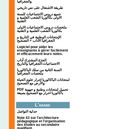
والجغرافيا
طريقة الاشتغال على نص تاريخي
جميع دروس الاجتماعيات للسنة
الاولى بكالوريا الشعب العلمية و
التقنية
ملخصات دروس الاجتماعيات الاولى
بكالوريا الشعب العلمية و التقنية
الإمتحانات الوطنية في التاريخ و
الجغرافيا الآداب + التصحيح
Logiciel pour aider les
enseignants à gérer facilement
et efficacement leurs notes.
الجذع المشترك آداب
الاجتماعيات:الجغرافيا والتاريخ
السنة الثانية من سلك الباكالوريا
ملخصات الجغرافيا
امتحانات الباكالوريا احرار علوم الحياة
والأرض مع التصحيح
PDF تحميل امتحانات وطنية و جهوية
باكالوريا احرار مع التصحيح بصيغة
L'arabe
جدلية التواصل
Note 43 sur l'architecture
pédagogique et l'organisation
des études au secondaire
qualifiant.