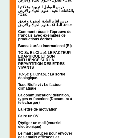
التحول - علوم الحياة و الارض -tcsc
درس العوامل التربوية وعلاقتها
بالكائنات الحية - علوم الحياة و الارض
-tcsc
درس انتاج المادة العضوية و تدفق
الطاقة - علوم الحياة و الارض -tcsc
Comment réussir l'épreuve de
français avec exemples de
productions écrites
Baccalauréat international (BI)
TC-Sc Bi. Chap1 LE FACTEUR
EDAPHIQUE ET SON
INFLUENCE SUR LA
REPARTITION DES ETRES
VIVANTS
TC-Sc Bi. Chap1 : La sortie
écologique.
Tcsc Biof svt : Le facteur
climatique
La communication: définition,
types et fonctions(Document à
télécharger)
La lettre de motivation
Faire un CV
Rédiger un mail (courriel
éléctronique)
Le mail : astuces pour envoyer
des emails efficaces et