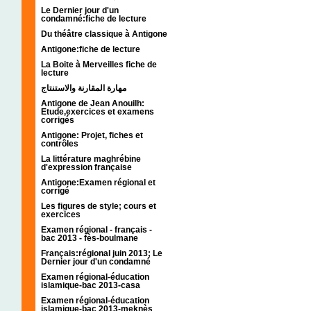
Le Dernier jour d'un
condamné:fiche de lecture
Du théâtre classique à Antigone
Antigone:fiche de lecture
La Boite à Merveilles fiche de
lecture
مهارة المقارنة والاستنتاج
Antigone de Jean Anouilh:
Etude,exercices et examens
corrigés
Antigone: Projet, fiches et
contrôles
La littérature maghrébine
d'expression française
Antigone:Examen régional et
corrigé
Les figures de style; cours et
exercices
Examen régional - français -
bac 2013 - fès-boulmane
Français:régional juin 2013; Le
Dernier jour d'un condamné
Examen régional-éducation
islamique-bac 2013-casa
Examen régional-éducation
islamique-bac 2013-meknès