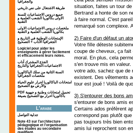
والجغرافيا
situation, faites un tour 
طريقة الاشتغال على نص تاريخي
Bertrand a honte de son ne
جميع دروس الاجتماعيات للسنة
الاولى بكالوريا الشعب العلمية و
à faire normal. C'est parei
التقنية
remarqué son complexe. Al
ملخصات دروس الاجتماعيات الاولى
بكالوريا الشعب العلمية و التقنية
2) Faire d'un défaut un at
الإمتحانات الوطنية في التاريخ و
الجغرافيا الآداب + التصحيح
Votre fille déteste subitem
Logiciel pour aider les
coupe de cheveux, ça fait 
enseignants à gérer facilement
et efficacement leurs notes.
moral. En plus, cela perme
الجذع المشترك آداب
s'en trouve mis en valeur.
الاجتماعيات:الجغرافيا والتاريخ
votre ado, sachez que de 
السنة الثانية من سلك الباكالوريا
ملخصات الجغرافيا
existent. Des vêtements a
امتحانات الباكالوريا احرار علوم الحياة
tour est joué ! Voilà de quo
والأرض مع التصحيح
PDF تحميل امتحانات وطنية و جهوية
3) S'entourer des bons am
باكالوريا احرار مع التصحيح بصيغة
s'entourer de bons amis es
Certains ados préfèrent ap
L'arabe
correspond pas plutôt que d
جدلية التواصل
pas toujours très bien ento
Note 43 sur l'architecture
pédagogique et l'organisation
amis lui reprochent son em
des études au secondaire
qualifiant.