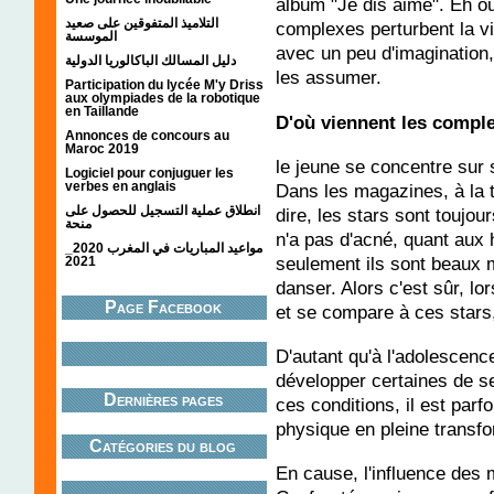
album "Je dis aime". Eh ou
التلاميذ المتفوقين على صعيد
complexes perturbent la vi
الموسسة
avec un peu d'imagination
دليل المسالك الباكالوريا الدولية
les assumer.
Participation du lycée M'y Driss
aux olympiades de la robotique
en Taillande
D'où viennent les compl
Annonces de concours au
Maroc 2019
le jeune se concentre sur 
Logiciel pour conjuguer les
verbes en anglais
Dans les magazines, à la 
انطلاق عملية التسجيل للحصول على
dire, les stars sont toujou
منحة
n'a pas d'acné, quant aux
مواعيد المباريات في المغرب 2020_
seulement ils sont beaux m
2021
danser. Alors c'est sûr, l
Page Facebook
et se compare à ces stars
D'autant qu'à l'adolescenc
développer certaines de se
Dernières pages
ces conditions, il est parf
physique en pleine transfo
Catégories du blog
En cause, l'influence des