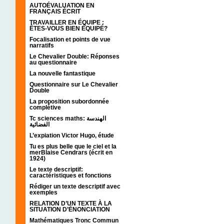
AUTOÉVALUATION EN
FRANÇAIS ÉCRIT
TRAVAILLER EN ÉQUIPE :
ÊTES-VOUS BIEN ÉQUIPÉ?
Focalisation et points de vue
narratifs
Le Chevalier Double: Réponses
au questionnaire
La nouvelle fantastique
Questionnaire sur Le Chevalier
Double
La proposition subordonnée
complétive
Tc sciences maths: الهندسة
الفضائية
L’expiation Victor Hugo, étude
Tu es plus belle que le ciel et la
merBlaise Cendrars (écrit en
1924)
Le texte descriptif:
caractéristiques et fonctions
Rédiger un texte descriptif avec
exemples
RELATION D’UN TEXTE À LA
SITUATION D’ÉNONCIATION
Mathématiques Tronc Commun