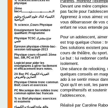
Parents, montrez l'exempl
Tc sciences:exercices en
physique
Devant une mère complexée
2ème
pas facile pour l'adolesce
bacالــفــــــــيـــــــــزيــــــــاء
Apprenez à vous aimez vo
الكيمياء 2باك علوم الفيزياء وعلوم
الرياضية
vous débarrasser de vos c
Tc science ,Cours Physique
enfant ne vous entende pa
Enseignement Secondaire
qualifiant: Programme
Pour un adolescent, aimer 
Physique TCSC جذع مشترك
علمي
est trop quelque chose : tro
Epreuve physique-chimie-bac-
Des solutions existent pou
session rattrapage-2013
cours de théâtre, du sport
Physique cours résumé: 2ème
Le but : lui redonner confia
bac. SM, PC et SVT
isolement.
Logiciel pour aider les
enseignants à gérer facilement
Une séance de relooking,
et efficacement leurs notes.
quelques conseils en maqu
2A Bac PC الفيزياء الكيمياء
التمارين والفروض
ado à se sentir mieux dan
Physique Chimie tronc commun
Quoi qu'il en soit, les pare
Biof; cours et exercices
compréhensifs et soutenir 
PC Mecanique des solides tronc
commun option bac francais
l'adolescence.
Tc sc Biof physique: exercices
et examens
Réalisé par Caroline Rab
وثائق مادة الفيزياء و الكيمياء