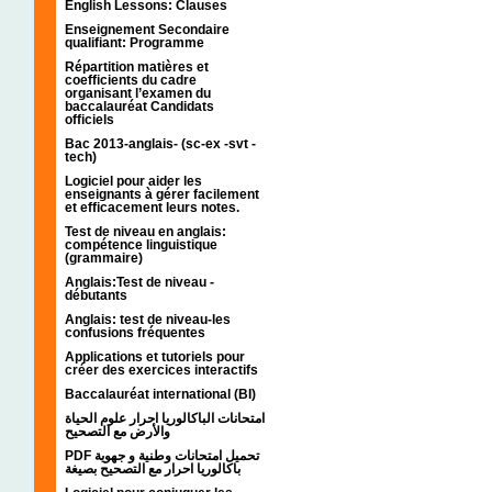
English Lessons: Clauses
Enseignement Secondaire
qualifiant: Programme
Répartition matières et
coefficients du cadre
organisant l’examen du
baccalauréat Candidats
officiels
Bac 2013-anglais- (sc-ex -svt -
tech)
Logiciel pour aider les
enseignants à gérer facilement
et efficacement leurs notes.
Test de niveau en anglais:
compétence linguistique
(grammaire)
Anglais:Test de niveau -
débutants
Anglais: test de niveau-les
confusions fréquentes
Applications et tutoriels pour
créer des exercices interactifs
Baccalauréat international (BI)
امتحانات الباكالوريا احرار علوم الحياة
والأرض مع التصحيح
PDF تحميل امتحانات وطنية و جهوية
باكالوريا احرار مع التصحيح بصيغة