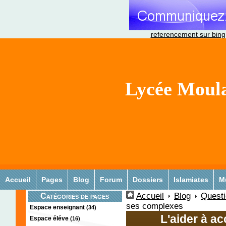
referencement sur bing
Lycée Moula
Accueil
Pages
Blog
Forum
Dossiers
Islamiates
M
Accueil
Blog
Quest
Catégories de pages
ses complexes
Espace enseignant
(34)
L'aider à a
Espace éléve
(16)