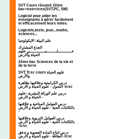
SVT Cours résumé 2ème
bac+exercices(SVT,PC, SM)
Logiciel pour aider les
enseignants à gérer facilement
et efficacement leurs notes.
Logiciels,tests, jeux...maths,
sciences...
علم البيئة: الايكولوجيا
الجذع المشترك
عـــــــــــلــــــــمــــــــــــي علوم
الحياة والارض
2ème bac Sciences de la vie et
de la terre
SVT Tcsc cours علوم الحياة
والأرض
درس الكرانيتية وعلاقتها بظاهرة
التحول - علوم الحياة و الارض -tcsc
درس علم الوراثة البشرية -علوم
الحياة و الارض -
درس العوامل المناخية و علاقتها
بالكائنات الحية - علوم الحياة و الأرض
-
درس العوامل التربوية وعلاقتها
بالكائنات الحية - علوم الحياة و الارض
-tcsc
درس انتاج المادة العضوية و تدفق
الطاقة - علوم الحياة و الارض -tcsc