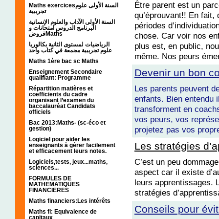
Être parent est un parc
Maths exercicesالسنة الأولى علوم
تجريبية
qu’éprouvant!! En fait,
السنة الأولى الآداب والعلوم الإنسانية
périodes d’individuatio
البرنامج الدروس امتحانات و
فروضMaths
chose. Car voir nos enf
plus est, en public, no
الرياضيات لمستوى الثانية بكالوريا
علوم تجريبية مجمعة في كتاب واحد
même. Nos peurs émerg
Maths 1ère bac sc Maths
Devenir un bon co
Enseignement Secondaire
qualifiant: Programme
Les parents peuvent de
Répartition matières et
coefficients du cadre
enfants. Bien entendu il
organisant l’examen du
baccalauréat Candidats
transforment en coachs
officiels
vos peurs, vos représe
Bac 2013:Maths- (sc-éco et
projetez pas vos propr
gestion)
Logiciel pour aider les
Les stratégies d’
enseignants à gérer facilement
et efficacement leurs notes.
C’est un peu dommage d
Logiciels,tests, jeux...maths,
sciences...
aspect car il existe d’
FORMULES DE
leurs apprentissages. 
MATHEMATIQUES
FINANCIERES
stratégies d’apprentissa
Maths financiers:Les intérêts
Conseils pour évit
Maths fi: Equivalence de
capitaux