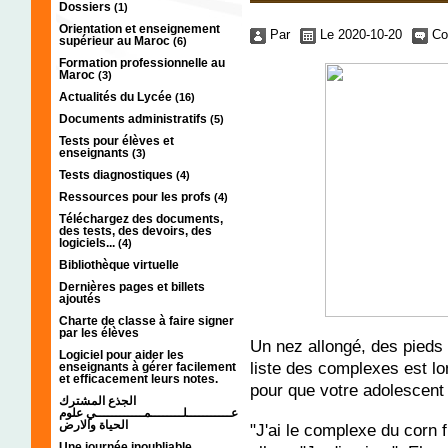
Dossiers
(1)
Orientation et enseignement
Par
Le 2020-10-20
Co
supérieur au Maroc
(6)
Formation professionnelle au
Maroc
(3)
Actualités du Lycée
(16)
Documents administratifs
(5)
Tests pour élèves et
enseignants
(3)
Tests diagnostiques
(4)
Ressources pour les profs
(4)
Téléchargez des documents,
des tests, des devoirs, des
logiciels...
(4)
Bibliothèque virtuelle
Dernières pages et billets
ajoutés
Charte de classe à faire signer
par les élèves
Un nez allongé, des pieds t
Logiciel pour aider les
liste des complexes est lo
enseignants à gérer facilement
et efficacement leurs notes.
pour que votre adolescent
الجذع المشترك
عـــــــــــلــــــــمــــــــــــي علوم
الحياة والارض
"J'ai le complexe du corn
Une journée inoubliable