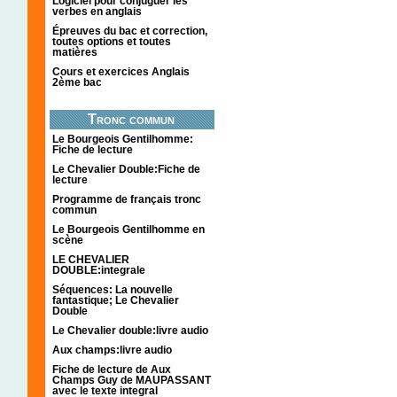
Logiciel pour conjuguer les
verbes en anglais
Épreuves du bac et correction,
toutes options et toutes
matières
Cours et exercices Anglais
2ème bac
Tronc commun
Le Bourgeois Gentilhomme:
Fiche de lecture
Le Chevalier Double:Fiche de
lecture
Programme de français tronc
commun
Le Bourgeois Gentilhomme en
scène
LE CHEVALIER
DOUBLE:integrale
Séquences: La nouvelle
fantastique; Le Chevalier
Double
Le Chevalier double:livre audio
Aux champs:livre audio
Fiche de lecture de Aux
Champs Guy de MAUPASSANT
avec le texte integral