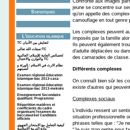
Confronté aux images parf
jeune se concentre sur ses 
Statistiques
qu'on appelle des complexe
camouflage en tout genre 
Les complexes peuvent aus
L'éducation islamique
imposés par la famille alor
TC لتعايش بين الأديان
Ils peuvent également trou
صفات الله تعالى:TC
d'adulte déplacées ou dan
لخصائص العامة للإسلام: العالمية
des camarades de classe.
والتوازن والاعتدال TC
نظام الارث في الاسلام : الورثة و
Différents complexes
أنصبتهم
Examen régional-éducation
islamique-bac 2013-casa
On connaît bien sûr les co
Examen régional-éducation
existe d'autres qui peuvent 
islamique-bac 2013-meknès
Enseignement Secondaire
Complexes sociaux
qualifiant: Programme
Répartition matières et
coefficients du cadre
L'individu ressent un senti
organisant l’examen du
baccalauréat Candidats
situation professionnelle o
officiels
phrases telles que : "Je ne
كيفية التعامل مع الامتحان الجهوي
"مادة التربية الإسلامية"
"Je suis trop petite pour fa