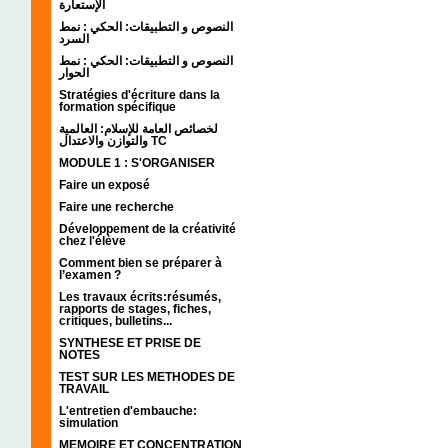
الإستعارة
النصوص و التطبيقات: الحكي : نمط
السرد
النصوص و التطبيقات: الحكي : نمط
الحوار
Stratégies d'écriture dans la
formation spécifique
لخصائص العامة للإسلام: العالمية
والتوازن والاعتدال TC
MODULE 1 : S'ORGANISER
Faire un exposé
Faire une recherche
Développement de la créativité
chez l'élève
Comment bien se préparer à
l’examen ?
Les travaux écrits:résumés,
rapports de stages, fiches,
critiques, bulletins...
SYNTHESE ET PRISE DE
NOTES
TEST SUR LES METHODES DE
TRAVAIL
L'entretien d'embauche:
simulation
MEMOIRE ET CONCENTRATION