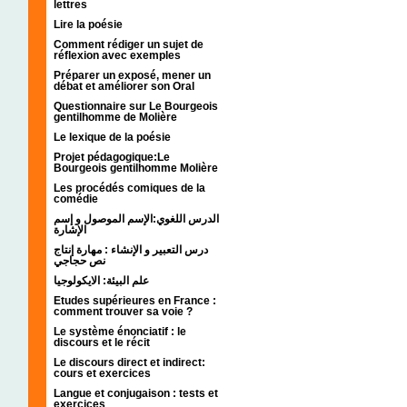
lettres
Lire la poésie
Comment rédiger un sujet de
réflexion avec exemples
Préparer un exposé, mener un
débat et améliorer son Oral
Questionnaire sur Le Bourgeois
gentilhomme de Molière
Le lexique de la poésie
Projet pédagogique:Le
Bourgeois gentilhomme Molière
Les procédés comiques de la
comédie
الدرس اللغوي:الإسم الموصول و إسم
الإشارة
درس التعبير و الإنشاء : مهارة إنتاج
نص حجاجي
علم البيئة: الايكولوجيا
Etudes supérieures en France :
comment trouver sa voie ?
Le système énonciatif : le
discours et le récit
Le discours direct et indirect:
cours et exercices
Langue et conjugaison : tests et
exercices