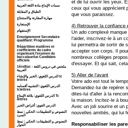
et de lui ouvrir les yeux. 
سمات الإبداع مادة اللغة العربية
ceux qui vous apprécient 
الطباق و المقابلة
que vous paraissez.
مهارة المقارنة والاستنتاج
الإستعارة
4) Retrouver la confiance 
الإستفهام
Un ado complexé manque s
Enseignement Secondaire
l'aider, inscrivez-le à un 
qualifiant: Programme
lui permettra de sortir de s
Répartition matières et
accepter son corps. Il pou
coefficients du cadre
organisant l’examen du
nombreux collèges proposen
baccalauréat Candidats
officiels
d'essayer. Et qui sait, cela
1éreBac - ملخص في دروس اللغة
العربية
5) Aller de l'avant
الدرس اللغوي: الخبر والإنشاء tc
lettres
Votre ado est tout le temps
الدرس اللغوي: التشبيه أقسامه
Demandez-lui de repérer se
tclettres
dites-lui d'aller à la renco
الدرس اللغوي: بلاغة الإمتاع Tc
lettres
la maison. Incitez-le à bo
الدرس الغوي: أغراض الخبر
Avec un joli sourire et un 
النصوص و التطبيقات: الحكي : نمط
nouvelles amitiés, qui lui
السرد
النصوص و التطبيقات: الحكي : نمط
Responsabiliser les pare
الحوار