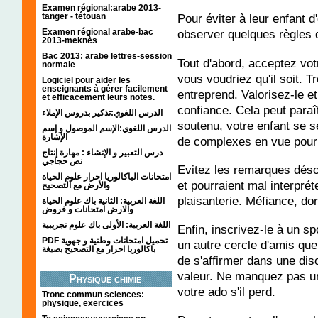
Examen régional:arabe 2013-
tanger - tétouan
Pour éviter à leur enfant 
Examen régional arabe-bac
observer quelques règles 
2013-meknès
Bac 2013: arabe lettres-session
Tout d'abord, acceptez votr
normale
vous voudriez qu'il soit. T
Logiciel pour aider les
enseignants à gérer facilement
entreprend. Valorisez-le et
et efficacement leurs notes.
confiance. Cela peut para
الدرس اللغوي:تذكير بدروس الإملاء
soutenu, votre enfant se s
الدرس اللغوي:الإسم الموصول و إسم
الإشارة
de complexes en vue pour 
درس التعبير و الإنشاء : مهارة إنتاج
نص حجاجي
Evitez les remarques désob
امتحانات الباكالوريا احرار علوم الحياة
et pourraient mal interprét
والأرض مع التصحيح
plaisanterie. Méfiance, do
اللغة العربية: الثانية باك علوم الحياة
والارض امتحانات و فروض
اللغة العربية: الأولى باك علوم تجريبية
Enfin, inscrivez-le à un spo
PDF تحميل امتحانات وطنية و جهوية
un autre cercle d'amis que 
باكالوريا احرار مع التصحيح بصيغة
de s'affirmer dans une dis
valeur. Ne manquez pas un
Physique chimie
votre ado s'il perd.
Tronc commun sciences:
physique, exercices