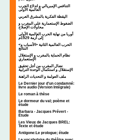
التنافس الإمبريالي و اندلاع الحرب
العالمية الأولى
اليقظة الفكرية بالمشرق العربي
الضغوط الإستعمارية على المغرب و
محاولات الإصلاح
أوربا من نهاية الحرب العالمية الأولى
إلى أزمة 1929م
<الحرب العالمية الثانية <الأسباب و
النتائج
نظام الحماية بالمغرب و الإستغلال
الإستعماري
نضال المغرب من أجل تحقيق
الإستقلال و استكمال الوحدة الترابية
ملف العولمة و التحديات الراهنة
Le Dernier jour d'un condamné:
livre audio (Version Intégrale)
Le roman à thèse
Le dormeur du val; poème et
étude
Barbara - Jacques Prévert -
Etude
Les Vieux de Jacques BREL:
Texte et étude
Antigone:Le prologue; étude
Le vocabulaire du théâtre avec