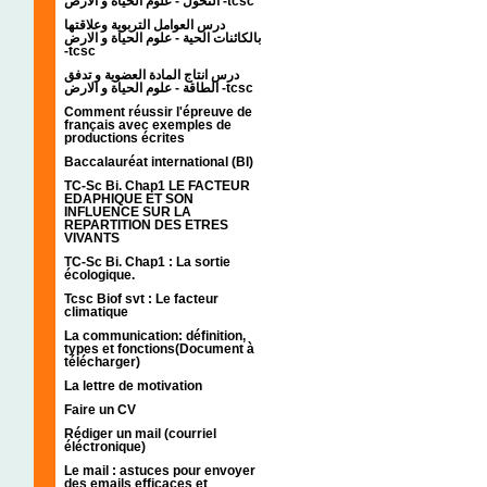
التحول - علوم الحياة و الارض -tcsc
درس العوامل التربوية وعلاقتها
بالكائنات الحية - علوم الحياة و الارض
-tcsc
درس انتاج المادة العضوية و تدفق
الطاقة - علوم الحياة و الارض -tcsc
Comment réussir l'épreuve de
français avec exemples de
productions écrites
Baccalauréat international (BI)
TC-Sc Bi. Chap1 LE FACTEUR
EDAPHIQUE ET SON
INFLUENCE SUR LA
REPARTITION DES ETRES
VIVANTS
TC-Sc Bi. Chap1 : La sortie
écologique.
Tcsc Biof svt : Le facteur
climatique
La communication: définition,
types et fonctions(Document à
télécharger)
La lettre de motivation
Faire un CV
Rédiger un mail (courriel
éléctronique)
Le mail : astuces pour envoyer
des emails efficaces et