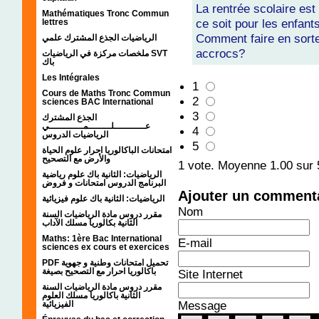
La rentrée scolaire est
Mathématiques Tronc Commun
ce soit pour les enfan
lettres
Comment faire en sorte
الرياضيات الجذع المشترك علمي
accrocs?
ملخصات مركزة في الرياضيات SVT
باك
Les Intégrales
1
Cours de Maths Tronc Commun
2
sciences BAC International
3
الجذع المشترك
عـــــــــــلــــــــمــــــــــــي
4
الرياضيات الدروس
5
امتحانات الباكالوريا احرار علوم الحياة
والأرض مع التصحيح
1
vote. Moyenne
1.00
sur 
الرياضيات: الثانية باك علوم رياضية
البرنامج الدروس امتحانات و فروض
Ajouter un comment
الرياضيات: الثانية باك علوم فيزيائية
Nom
مقرر دروس مادة الرياضيات السنة
الثانية بكالوريا مسلك الآداب
Maths: 1ère Bac International
E-mail
sciences ex cours et exercices
PDF تحميل امتحانات وطنية و جهوية
باكالوريا احرار مع التصحيح بصيغة
Site Internet
مقرر دروس مادة الرياضيات السنة
الثانية باكالوريا مسلك العلوم
Message
الفيزيائية