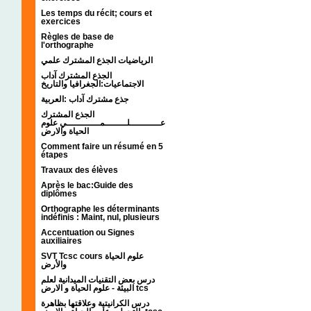
Les temps du récit; cours et
exercices
Règles de base de
l'orthographe
الرياضيات الجذع المشترك علمي
الجذع المشترك آداب
الاجتماعيات:الجغرافيا والتاريخ
جذع مشترك آداب :العربية
الجذع المشترك
عـــــــــــلــــــــمــــــــــــي علوم
الحياة والارض
Comment faire un résumé en 5
étapes
Travaux des élèves
Après le bac:Guide des
diplômes
Orthographe les déterminants
indéfinis : Maint, nul, plusieurs
Accentuation ou Signes
auxiliaires
SVT Tcsc cours علوم الحياة
والأرض
درس بعض التقنيات الميدانية لعلم
البيئة - علوم الحياة و الارض tcs
درس الكرانيتية وعلاقتها بظاهرة