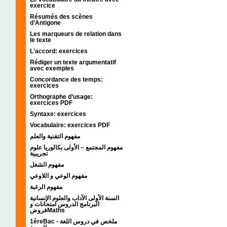
exercice
Résumés des scènes
d’Antigone
Les marqueurs de relation dans
le texte
L'accord: exercices
Rédiger un texte argumentatif
avec exemples
Concordance des temps:
exercices
Orthographe d’usage:
exercices PDF
Syntaxe: exercices
Vocabulaire: exercices PDF
مفهوم التقنية والعلم
مفهوم المجتمع – الأولى بكالوريا علوم
تجريبية
مفهوم الشغل
مفهوم الوعي و اللاوعي
مفهوم الرغبة
السنة الأولى الآداب والعلوم الإنسانية
البرنامج الدروس امتحانات و
فروضMaths
1éreBac - ملخص في دروس اللغة