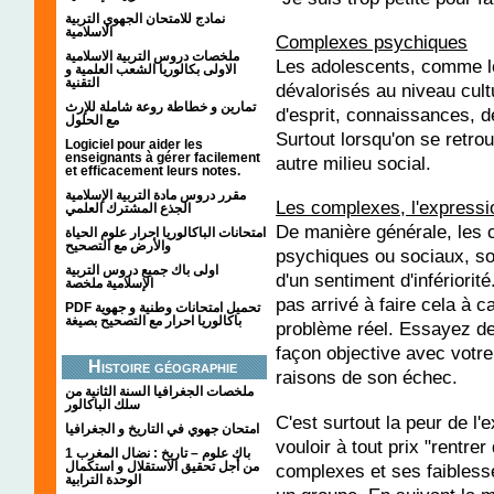
نمادج للامتحان الجهوي التربية
الاسلامية
Complexes psychiques
ملخصات دروس التربية الاسلامية
Les adolescents, comme le
الاولى بكالوريا الشعب العلمية و
التقنية
dévalorisés au niveau cultu
تمارين و خطاطة روعة شاملة للإرث
d'esprit, connaissances, 
مع الحلول
Surtout lorsqu'on se retro
Logiciel pour aider les
enseignants à gérer facilement
autre milieu social.
et efficacement leurs notes.
مقرر دروس مادة التربية الإسلامية
Les complexes, l'expressio
الجذع المشترك العلمي
De manière générale, les 
امتحانات الباكالوريا احرار علوم الحياة
والأرض مع التصحيح
psychiques ou sociaux, son
اولى باك جميع دروس التربية
d'un sentiment d'infériorité.
الإسلامية ملخصة
pas arrivé à faire cela à
PDF تحميل امتحانات وطنية و جهوية
باكالوريا احرار مع التصحيح بصيغة
problème réel. Essayez de 
façon objective avec votre
Histoire géographie
raisons de son échec.
ملخصات الجغرافيا السنة الثانية من
سلك الباكالور
C'est surtout la peur de l'
امتحان جهوي في التاريخ و الجغرافيا
vouloir à tout prix "rentr
1 باك علوم – تاريخ : نضال المغرب
من أجل تحقيق الاستقلال و استكمال
complexes et ses faiblesse
الوحدة الترابية