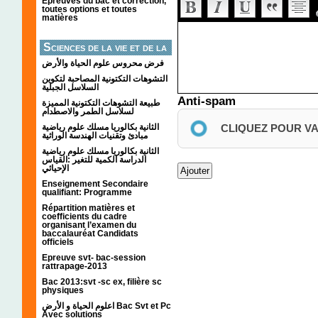
Épreuves du bac et correction,
toutes options et toutes
matières
Sciences de la vie et de la
terre
فرض محروس علوم الحياة والأرض
التشوهات التكتونیة المصاحبة لتكوین
السلاسل الجبلیة
Anti-spam
طبيعة التشوهات التكتونية المميزة
لسلاسل الطمر والاصطدام
CLIQUEZ POUR V
الثانية بكالوريا مسلك علوم رياضية
مبادئ وتقنيات الهندسة الوراثية
الثانية بكالوريا مسلك علوم رياضية
الدراسة الكمية للتغير :القياس
الإحيائي
Enseignement Secondaire
qualifiant: Programme
Répartition matières et
coefficients du cadre
organisant l’examen du
baccalauréat Candidats
officiels
Epreuve svt- bac-session
rattrapage-2013
Bac 2013:svt -sc ex, filière sc
physiques
اعلوم الحياة و الأرض Bac Svt et Pc
Avec solutions