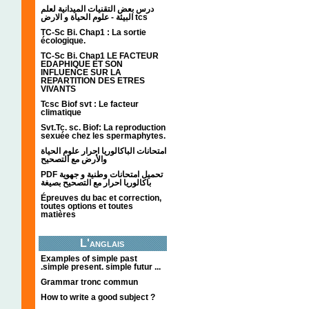
درس بعض التقنيات الميدانية لعلم
البيئة - علوم الحياة و الارض tcs
TC-Sc Bi. Chap1 : La sortie
écologique.
TC-Sc Bi. Chap1 LE FACTEUR
EDAPHIQUE ET SON
INFLUENCE SUR LA
REPARTITION DES ETRES
VIVANTS
Tcsc Biof svt : Le facteur
climatique
Svt.Tc. sc. Biof: La reproduction
sexuée chez les spermaphytes.
امتحانات الباكالوريا احرار علوم الحياة
والأرض مع التصحيح
PDF تحميل امتحانات وطنية و جهوية
باكالوريا احرار مع التصحيح بصيغة
Épreuves du bac et correction,
toutes options et toutes
matières
L'anglais
Examples of simple past
.simple present. simple futur ...
Grammar tronc commun
How to write a good subject ?