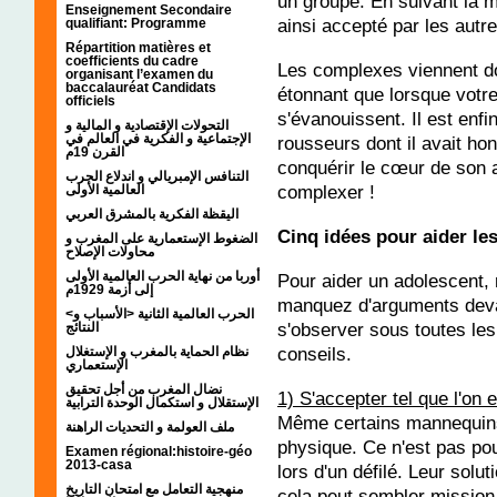
un groupe. En suivant la m
Enseignement Secondaire
ainsi accepté par les autre
qualifiant: Programme
Répartition matières et
coefficients du cadre
Les complexes viennent do
organisant l’examen du
baccalauréat Candidats
étonnant que lorsque vot
officiels
s'évanouissent. Il est enfi
التحولات الإقتصادية و المالية و
الإجتماعية و الفكرية في العالم في
rousseurs dont il avait hont
القرن 19م
conquérir le cœur de son a
التنافس الإمبريالي و اندلاع الحرب
complexer !
العالمية الأولى
اليقظة الفكرية بالمشرق العربي
Cinq idées pour aider le
الضغوط الإستعمارية على المغرب و
محاولات الإصلاح
أوربا من نهاية الحرب العالمية الأولى
Pour aider un adolescent, r
إلى أزمة 1929م
manquez d'arguments deva
<الحرب العالمية الثانية <الأسباب و
s'observer sous toutes les 
النتائج
conseils.
نظام الحماية بالمغرب و الإستغلال
الإستعماري
نضال المغرب من أجل تحقيق
1) S'accepter tel que l'on e
الإستقلال و استكمال الوحدة الترابية
Même certains mannequins
ملف العولمة و التحديات الراهنة
physique. Ce n'est pas po
Examen régional:histoire-géo
2013-casa
lors d'un défilé. Leur solu
منهجية التعامل مع امتحان التاريخ
cela peut sembler mission