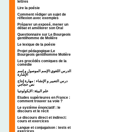
lettres
Lire la poésie
Comment rédiger un sujet de
réflexion avec exemples
Préparer un exposé, mener un
débat et améliorer son Oral
Questionnaire sur Le Bourgeois
gentilhomme de Molière
Le lexique de la poésie
Projet pédagogique:Le
Bourgeois gentilhomme Molière
Les procédés comiques de la
comédie
الدرس اللغوي:الإسم الموصول و إسم
الإشارة
درس التعبير و الإنشاء : مهارة إنتاج
نص حجاجي
علم البيئة: الايكولوجيا
Etudes supérieures en France :
comment trouver sa voie ?
Le système énonciatif : le
discours et le récit
Le discours direct et indirect:
cours et exercices
Langue et conjugaison : tests et
exercices