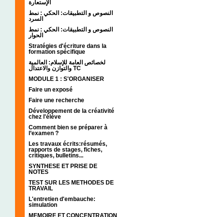
الإستعارة
النصوص و التطبيقات: الحكي : نمط
السرد
النصوص و التطبيقات: الحكي : نمط
الحوار
Stratégies d'écriture dans la
formation spécifique
لخصائص العامة للإسلام: العالمية
والتوازن والاعتدال TC
MODULE 1 : S'ORGANISER
Faire un exposé
Faire une recherche
Développement de la créativité
chez l'élève
Comment bien se préparer à
l’examen ?
Les travaux écrits:résumés,
rapports de stages, fiches,
critiques, bulletins...
SYNTHESE ET PRISE DE
NOTES
TEST SUR LES METHODES DE
TRAVAIL
L'entretien d'embauche:
simulation
MEMOIRE ET CONCENTRATION