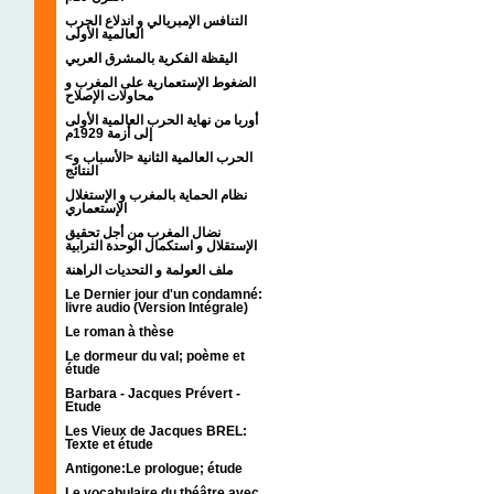
التنافس الإمبريالي و اندلاع الحرب
العالمية الأولى
اليقظة الفكرية بالمشرق العربي
الضغوط الإستعمارية على المغرب و
محاولات الإصلاح
أوربا من نهاية الحرب العالمية الأولى
إلى أزمة 1929م
<الحرب العالمية الثانية <الأسباب و
النتائج
نظام الحماية بالمغرب و الإستغلال
الإستعماري
نضال المغرب من أجل تحقيق
الإستقلال و استكمال الوحدة الترابية
ملف العولمة و التحديات الراهنة
Le Dernier jour d'un condamné:
livre audio (Version Intégrale)
Le roman à thèse
Le dormeur du val; poème et
étude
Barbara - Jacques Prévert -
Etude
Les Vieux de Jacques BREL:
Texte et étude
Antigone:Le prologue; étude
Le vocabulaire du théâtre avec