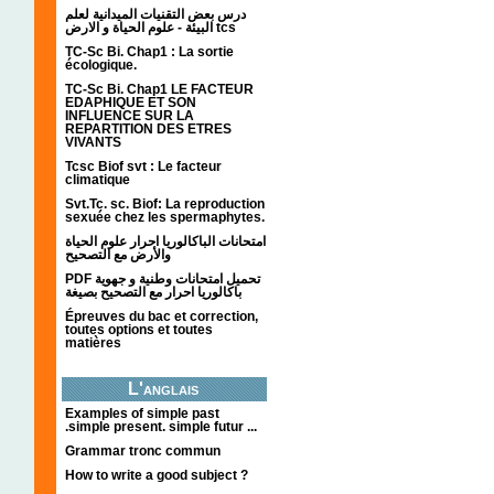
درس بعض التقنيات الميدانية لعلم
البيئة - علوم الحياة و الارض tcs
TC-Sc Bi. Chap1 : La sortie
écologique.
TC-Sc Bi. Chap1 LE FACTEUR
EDAPHIQUE ET SON
INFLUENCE SUR LA
REPARTITION DES ETRES
VIVANTS
Tcsc Biof svt : Le facteur
climatique
Svt.Tc. sc. Biof: La reproduction
sexuée chez les spermaphytes.
امتحانات الباكالوريا احرار علوم الحياة
والأرض مع التصحيح
PDF تحميل امتحانات وطنية و جهوية
باكالوريا احرار مع التصحيح بصيغة
Épreuves du bac et correction,
toutes options et toutes
matières
L'anglais
Examples of simple past
.simple present. simple futur ...
Grammar tronc commun
How to write a good subject ?