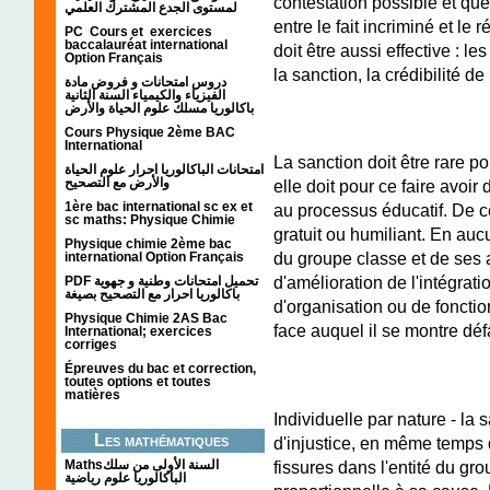
contestation possible et que
لمستوى الجدع المشترك العلمي
entre le fait incriminé et le r
PC Cours et exercices
baccalauréat international
doit être aussi effective : l
Option Français
la sanction, la crédibilité de 
دروس امتحانات و فروض مادة
الفيزياء والكيمياء السنة الثانية
باكالوريا مسلك علوم الحياة والأرض
Cours Physique 2ème BAC
International
La sanction doit être rare pou
امتحانات الباكالوريا احرار علوم الحياة
والأرض مع التصحيح
elle doit pour ce faire avoir
1ère bac international sc ex et
au processus éducatif. De ce 
sc maths: Physique Chimie
gratuit ou humiliant. En aucu
Physique chimie 2ème bac
du groupe classe et de ses a
international Option Français
d'amélioration de l'intégrati
PDF تحميل امتحانات وطنية و جهوية
باكالوريا احرار مع التصحيح بصيغة
d'organisation ou de foncti
Physique Chimie 2AS Bac
face auquel il se montre défa
International; exercices
corriges
Épreuves du bac et correction,
toutes options et toutes
matières
Individuelle par nature - la
Les mathématiques
d'injustice, en même temps 
fissures dans l'entité du gro
Mathsالسنة الأولى من سلك
الباكالوريا علوم رياضية