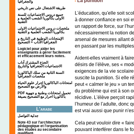
La punition
•
والجغرافيا
طريقة الاشتغال على نص تاريخي
L'éducation, qu'elle soit sco
جميع دروس الاجتماعيات للسنة
الاولى بكالوريا الشعب العلمية و
à donner confiance en soi e
التقنية
un rapport de force, sur l'hu
ملخصات دروس الاجتماعيات الاولى
بكالوريا الشعب العلمية و التقنية
nécessairement la notion de 
الإمتحانات الوطنية في التاريخ و
arsenal de mesures allant de
الجغرافيا الآداب + التصحيح
en passant par les multiple
Logiciel pour aider les
enseignants à gérer facilement
et efficacement leurs notes.
Aident-elles vraiment à faire 
الجذع المشترك آداب
désirs de l'élève, ses « mo
الاجتماعيات:الجغرافيا والتاريخ
exigences de la vie scolair
السنة الثانية من سلك الباكالوريا
ملخصات الجغرافيا
suscite la punition. Si elle r
امتحانات الباكالوريا احرار علوم الحياة
peut « calmer le jeu » un t
والأرض مع التصحيح
du problème qui est à son o
PDF تحميل امتحانات وطنية و جهوية
باكالوريا احرار مع التصحيح بصيغة
récidive. L'élève perçoit ra
l'humeur de l'adulte, donc q
L'arabe
est vrai aussi que punir n'es
جدلية التواصل
Cela peut vouloir dire « fai
Note 43 sur l'architecture
pédagogique et l'organisation
pouvant interférer dans le 
des études au secondaire
qualifiant.