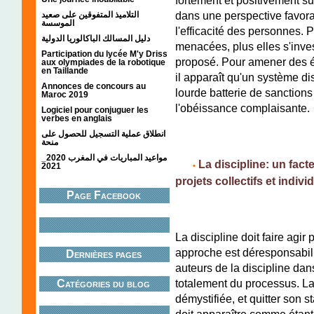
dans une perspective favorab
التلاميذ المتفوقين على صعيد
الموسسة
l'efficacité des personnes. P
دليل المسالك الباكالوريا الدولية
menacées, plus elles s'inves
Participation du lycée M'y Driss
proposé. Pour amener des é
aux olympiades de la robotique
en Taillande
il apparaît qu'un système dis
Annonces de concours au
lourde batterie de sanctions 
Maroc 2019
l'obéissance complaisante.
Logiciel pour conjuguer les
verbes en anglais
انطلاق عملية التسجيل للحصول على
منحة
مواعيد المباريات في المغرب 2020_
;;;;;
La discipline: un fact
2021
•
projets collectifs et indivi
Page Facebook
La discipline doit faire agir
approche est déresponsabili
Dernières pages
auteurs de la discipline dan
totalement du processus. La d
Catégories du blog
démystifiée, et quitter son s