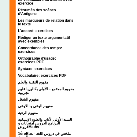
exercice
Résumés des scènes
d’Antigone
Les marqueurs de relation dans
le texte
L'accord: exercices
Rédiger un texte argumentatif
avec exemples
Concordance des temps:
exercices
Orthographe d’usage:
exercices PDF
Syntaxe: exercices
Vocabulaire: exercices PDF
مفهوم التقنية والعلم
مفهوم المجتمع – الأولى بكالوريا علوم
تجريبية
مفهوم الشغل
مفهوم الوعي و اللاوعي
مفهوم الرغبة
السنة الأولى الآداب والعلوم الإنسانية
البرنامج الدروس امتحانات و
فروضMaths
1éreBac - ملخص في دروس اللغة