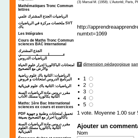
(3) Marsal M. (1958). L'Autorité, Paris, 
Mathématiques Tronc Commun
lettres
الرياضيات الجذع المشترك علمي
ملخصات مركزة في الرياضيات SVT
http://apprendreaapprendre
باك
numtxt=1069
Les Intégrales
Cours de Maths Tronc Commun
sciences BAC International
الجذع المشترك
عـــــــــــلــــــــمــــــــــــي
الرياضيات الدروس
dimension pédagogique
san
امتحانات الباكالوريا احرار علوم الحياة
والأرض مع التصحيح
الرياضيات: الثانية باك علوم رياضية
1
البرنامج الدروس امتحانات و فروض
2
الرياضيات: الثانية باك علوم فيزيائية
3
مقرر دروس مادة الرياضيات السنة
الثانية بكالوريا مسلك الآداب
4
Maths: 1ère Bac International
5
sciences ex cours et exercices
1
vote. Moyenne
1.00
sur 
PDF تحميل امتحانات وطنية و جهوية
باكالوريا احرار مع التصحيح بصيغة
مقرر دروس مادة الرياضيات السنة
Ajouter un comment
الثانية باكالوريا مسلك العلوم
الفيزيائية
Nom