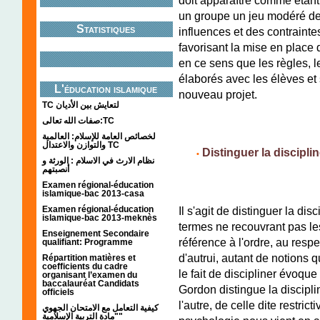
doit apparaître comme étant
un groupe un jeu modéré des
Statistiques
influences et des contraintes
favorisant la mise en place d
en ce sens que les règles, le
élaborés avec les élèves et 
L'éducation islamique
nouveau projet.
TC لتعايش بين الأديان
صفات الله تعالى:TC
لخصائص العامة للإسلام: العالمية
والتوازن والاعتدال TC
;;;;;
Distinguer la disciplin
•
نظام الارث في الاسلام : الورثة و
أنصبتهم
Examen régional-éducation
islamique-bac 2013-casa
Examen régional-éducation
Il s'agit de distinguer la dis
islamique-bac 2013-meknès
termes ne recouvrant pas le
Enseignement Secondaire
référence à l'ordre, au respe
qualifiant: Programme
d'autrui, autant de notions 
Répartition matières et
coefficients du cadre
le fait de discipliner évoque
organisant l’examen du
baccalauréat Candidats
Gordon distingue la disciplin
officiels
l'autre, de celle dite restrict
كيفية التعامل مع الامتحان الجهوي
"مادة التربية الإسلامية"