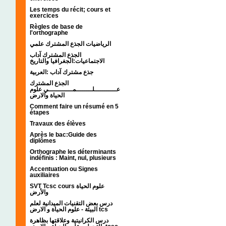
Les temps du récit; cours et
exercices
Règles de base de
l'orthographe
الرياضيات الجذع المشترك علمي
الجذع المشترك آداب
الاجتماعيات:الجغرافيا والتاريخ
جذع مشترك آداب :العربية
الجذع المشترك
عـــــــــــلــــــــمــــــــــــي علوم
الحياة والارض
Comment faire un résumé en 5
étapes
Travaux des élèves
Après le bac:Guide des
diplômes
Orthographe les déterminants
indéfinis : Maint, nul, plusieurs
Accentuation ou Signes
auxiliaires
SVT Tcsc cours علوم الحياة
والأرض
درس بعض التقنيات الميدانية لعلم
البيئة - علوم الحياة و الارض tcs
درس الكرانيتية وعلاقتها بظاهرة