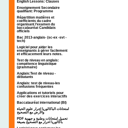
English Lessons: Clauses
Enseignement Secondaire
qualifiant: Programme
Répartition matières et
coefficients du cadre
organisant l’examen du
baccalauréat Candidats
officiels
Bac 2013-anglais- (sc-ex -svt -
tech)
Logiciel pour aider les
enseignants à gérer facilement
et efficacement leurs notes.
Test de niveau en anglais:
compétence linguistique
(grammaire)
Anglais:Test de niveau -
débutants
Anglais: test de niveau-les
confusions fréquentes
Applications et tutoriels pour
créer des exercices interactifs
Baccalauréat international (BI)
امتحانات الباكالوريا احرار علوم الحياة
والأرض مع التصحيح
PDF تحميل امتحانات وطنية و جهوية
باكالوريا احرار مع التصحيح بصيغة