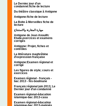
Le Dernier jour d'un
condamné:fiche de lecture
Du théâtre classique à Antigone
Antigone:fiche de lecture
La Boite à Merveilles fiche de
lecture
مهارة المقارنة والاستنتاج
Antigone de Jean Anouilh:
Etude,exercices et examens
corrigés
Antigone: Projet, fiches et
contrôles
La littérature maghrébine
d'expression française
Antigone:Examen régional et
corrigé
Les figures de style; cours et
exercices
Examen régional - français -
bac 2013 - fès-boulmane
Français:régional juin 2013; Le
Dernier jour d'un condamné
Examen régional-éducation
islamique-bac 2013-casa
Examen régional-éducation
islamique-bac 2013-meknès