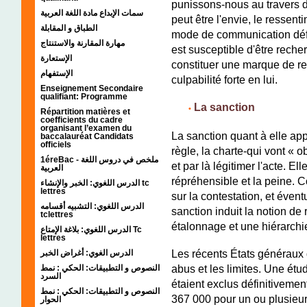
punissons-nous au travers d
سمات الإبداع مادة اللغة العربية
peut être l'envie, le ressent
الطباق و المقابلة
mode de communication défai
مهارة المقارنة والاستنتاج
est susceptible d'être reche
الإستعارة
constituer une marque de re
الإستفهام
culpabilité forte en lui.
Enseignement Secondaire
qualifiant: Programme
;;;;;
La sanction
•
Répartition matières et
coefficients du cadre
organisant l’examen du
La sanction quant à elle appe
baccalauréat Candidats
officiels
règle, la charte-qui vont « ob
1éreBac - ملخص في دروس اللغة
et par là légitimer l'acte. Ell
العربية
répréhensible et la peine. C
الدرس اللغوي: الخبر والإنشاء tc
lettres
sur la contestation, et évent
الدرس اللغوي: التشبيه أقسامه
sanction induit la notion de 
tclettres
étalonnage et une hiérarchi
الدرس اللغوي: بلاغة الإمتاع Tc
lettres
Les récents États généraux d
الدرس الغوي: أغراض الخبر
abus et les limites. Une ét
النصوص و التطبيقات: الحكي : نمط
السرد
étaient exclus définitiveme
النصوص و التطبيقات: الحكي : نمط
367 000 pour un ou plusieurs
الحوار