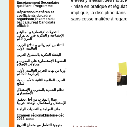
Enseignement Secondaire
- mise en pratique et régula
qualifiant: Programme
implique, la discipline dans
Répartition matières et
coefficients du cadre
sans cesse matière à regard
organisant l’examen du
baccalauréat Candidats
officiels
التحولات الإقتصادية و المالية و
الإجتماعية و الفكرية في العالم في
القرن 19م
التنافس الإمبريالي و اندلاع الحرب
العالمية الأولى
اليقظة الفكرية بالمشرق العربي
الضغوط الإستعمارية على المغرب و
محاولات الإصلاح
أوربا من نهاية الحرب العالمية الأولى
إلى أزمة 1929م
<الحرب العالمية الثانية <الأسباب و
النتائج
نظام الحماية بالمغرب و الإستغلال
الإستعماري
نضال المغرب من أجل تحقيق
الإستقلال و استكمال الوحدة الترابية
ملف العولمة و التحديات الراهنة
;
Examen régional:histoire-géo
2013-casa
منهجية التعامل مع امتحان التاريخ