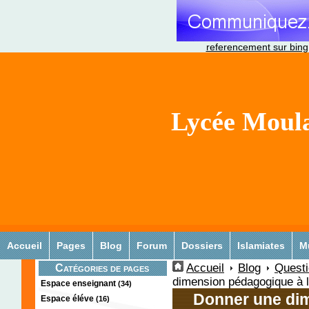
referencement sur bing
Lycée Moula
Accueil
Pages
Blog
Forum
Dossiers
Islamiates
M
Accueil
Blog
Quest
Catégories de pages
dimension pédagogique à la
Espace enseignant
(34)
Donner une dim
Espace éléve
(16)