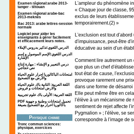
L'ampleur du phénomène int
Examen régional:arabe 2013-
tanger - tétouan
« Chaque jour de classe, 95
Examen régional arabe-bac
exclus de leurs établisseme
2013-meknès
temporairement.(2) »
Bac 2013: arabe lettres-session
normale
Logiciel pour aider les
L'exclusion est tout d'abor
enseignants à gérer facilement
d'impuissance, peut-être d'
et efficacement leurs notes.
éducative au sein d'un étab
الدرس اللغوي:تذكير بدروس الإملاء
الدرس اللغوي:الإسم الموصول و إسم
الإشارة
Comment lire autrement un d
درس التعبير و الإنشاء : مهارة إنتاج
que plus un chef d'établisse
نص حجاجي
tout état de cause, l'exclusio
امتحانات الباكالوريا احرار علوم الحياة
والأرض مع التصحيح
provoque rarement une prise
اللغة العربية: الثانية باك علوم الحياة
dans une forme de désarroi q
والارض امتحانات و فروض
Elle peut même être en cela
اللغة العربية: الأولى باك علوم تجريبية
l'élève à un mécanisme de r
PDF تحميل امتحانات وطنية و جهوية
باكالوريا احرار مع التصحيح بصيغة
sentiment de rejet affecte l'
Pygmalion » ; l'élève, se se
Physique chimie
correspondre à l'image de so
Tronc commun sciences:
physique, exercices