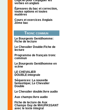
Logiciel pour conjuguer les
verbes en anglais
Épreuves du bac et correction,
toutes options et toutes
matières
Cours et exercices Anglais
2ème bac
Tronc commun
Le Bourgeois Gentilhomme:
Fiche de lecture
Le Chevalier Double:Fiche de
lecture
Programme de français tronc
commun
Le Bourgeois Gentilhomme en
scène
LE CHEVALIER
DOUBLE:integrale
Séquences: La nouvelle
fantastique; Le Chevalier
Double
Le Chevalier double:livre audio
Aux champs:livre audio
Fiche de lecture de Aux
Champs Guy de MAUPASSANT
avec le texte integral