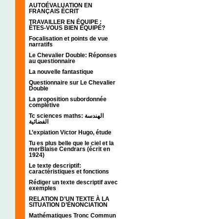
AUTOÉVALUATION EN
FRANÇAIS ÉCRIT
TRAVAILLER EN ÉQUIPE :
ÊTES-VOUS BIEN ÉQUIPÉ?
Focalisation et points de vue
narratifs
Le Chevalier Double: Réponses
au questionnaire
La nouvelle fantastique
Questionnaire sur Le Chevalier
Double
La proposition subordonnée
complétive
Tc sciences maths: الهندسة
الفضائية
L’expiation Victor Hugo, étude
Tu es plus belle que le ciel et la
merBlaise Cendrars (écrit en
1924)
Le texte descriptif:
caractéristiques et fonctions
Rédiger un texte descriptif avec
exemples
RELATION D’UN TEXTE À LA
SITUATION D’ÉNONCIATION
Mathématiques Tronc Commun