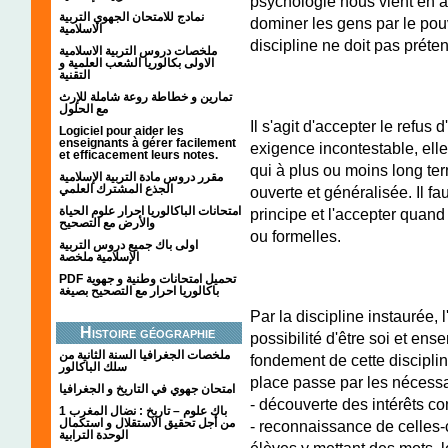
psychologie nous vient en a
نمادج للامتحان الجهوي التربية
dominer les gens par le pouv
الاسلامية
discipline ne doit pas préte
ملخصات دروس التربية الاسلامية
الاولى بكالوريا الشعب العلمية و
التقنية
تمارين و خطاطة روعة شاملة للإرث
مع الحلول
Il s'agit d'accepter le refus
Logiciel pour aider les
enseignants à gérer facilement
exigence incontestable, ell
et efficacement leurs notes.
qui à plus ou moins long te
مقرر دروس مادة التربية الإسلامية
الجذع المشترك العلمي
ouverte et généralisée. Il f
امتحانات الباكالوريا احرار علوم الحياة
principe et l'accepter quand
والأرض مع التصحيح
ou formelles.
اولى باك جميع دروس التربية
الإسلامية ملخصة
PDF تحميل امتحانات وطنية و جهوية
باكالوريا احرار مع التصحيح بصيغة
Par la discipline instaurée, 
Histoire géographie
possibilité d'être soi et ense
ملخصات الجغرافيا السنة الثانية من
fondement de cette disciplin
سلك الباكالور
place passe par les nécessa
امتحان جهوي في التاريخ و الجغرافيا
- découverte des intérêts c
1 باك علوم – تاريخ : نضال المغرب
من أجل تحقيق الاستقلال و استكمال
- reconnaissance de celles-c
الوحدة الترابية
élèves y mettant des mots, le