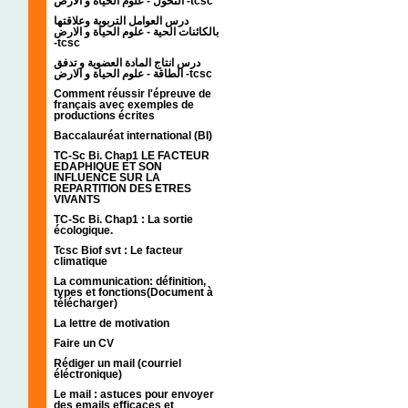
التحول - علوم الحياة و الارض -tcsc
درس العوامل التربوية وعلاقتها
بالكائنات الحية - علوم الحياة و الارض
-tcsc
درس انتاج المادة العضوية و تدفق
الطاقة - علوم الحياة و الارض -tcsc
Comment réussir l'épreuve de
français avec exemples de
productions écrites
Baccalauréat international (BI)
TC-Sc Bi. Chap1 LE FACTEUR
EDAPHIQUE ET SON
INFLUENCE SUR LA
REPARTITION DES ETRES
VIVANTS
TC-Sc Bi. Chap1 : La sortie
écologique.
Tcsc Biof svt : Le facteur
climatique
La communication: définition,
types et fonctions(Document à
télécharger)
La lettre de motivation
Faire un CV
Rédiger un mail (courriel
éléctronique)
Le mail : astuces pour envoyer
des emails efficaces et