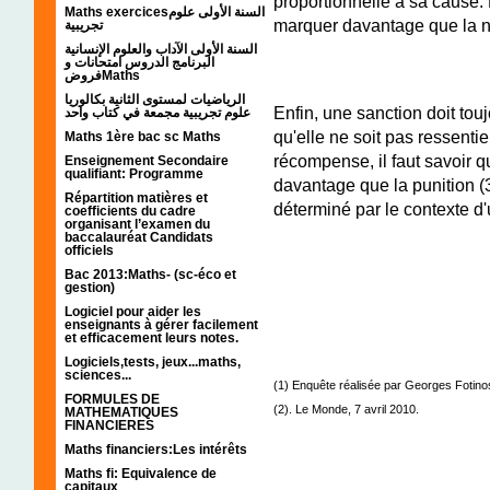
proportionnelle à sa cause. P
Maths exercicesالسنة الأولى علوم
marquer davantage que la na
تجريبية
السنة الأولى الآداب والعلوم الإنسانية
البرنامج الدروس امتحانات و
فروضMaths
الرياضيات لمستوى الثانية بكالوريا
Enfin, une sanction doit to
علوم تجريبية مجمعة في كتاب واحد
qu'elle ne soit pas ressent
Maths 1ère bac sc Maths
récompense, il faut savoir 
Enseignement Secondaire
qualifiant: Programme
davantage que la punition (3
Répartition matières et
déterminé par le contexte d'
coefficients du cadre
organisant l’examen du
baccalauréat Candidats
officiels
Bac 2013:Maths- (sc-éco et
gestion)
Logiciel pour aider les
enseignants à gérer facilement
et efficacement leurs notes.
Logiciels,tests, jeux...maths,
sciences...
(1) Enquête réalisée par Georges Fotin
FORMULES DE
(2). Le Monde, 7 avril 2010.
MATHEMATIQUES
FINANCIERES
Maths financiers:Les intérêts
Maths fi: Equivalence de
capitaux