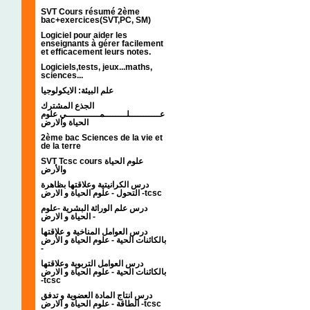
SVT Cours résumé 2ème
bac+exercices(SVT,PC, SM)
Logiciel pour aider les
enseignants à gérer facilement
et efficacement leurs notes.
Logiciels,tests, jeux...maths,
sciences...
علم البيئة: الايكولوجيا
الجذع المشترك
عـــــــــــلــــــــمــــــــــــي علوم
الحياة والارض
2ème bac Sciences de la vie et
de la terre
SVT Tcsc cours علوم الحياة
والأرض
درس الكرانيتية وعلاقتها بظاهرة
التحول - علوم الحياة و الارض -tcsc
درس علم الوراثة البشرية -علوم
الحياة و الارض -
درس العوامل المناخية و علاقتها
بالكائنات الحية - علوم الحياة و الأرض
-
درس العوامل التربوية وعلاقتها
بالكائنات الحية - علوم الحياة و الارض
-tcsc
درس انتاج المادة العضوية و تدفق
الطاقة - علوم الحياة و الارض -tcsc