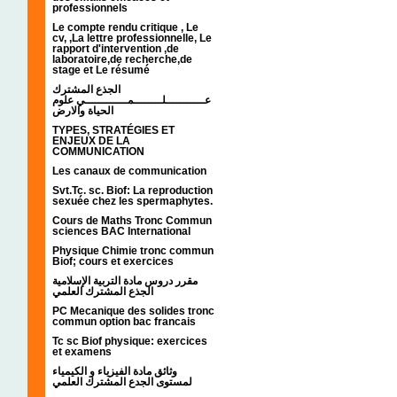
professionnels
Le compte rendu critique , Le
cv, ,La lettre professionnelle, Le
rapport d'intervention ,de
laboratoire,de recherche,de
stage et Le résumé
الجذع المشترك
عـــــــــــلــــــــمــــــــــــي علوم
الحياة والارض
TYPES, STRATÉGIES ET
ENJEUX DE LA
COMMUNICATION
Les canaux de communication
Svt.Tc. sc. Biof: La reproduction
sexuée chez les spermaphytes.
Cours de Maths Tronc Commun
sciences BAC International
Physique Chimie tronc commun
Biof; cours et exercices
مقرر دروس مادة التربية الإسلامية
الجذع المشترك العلمي
PC Mecanique des solides tronc
commun option bac francais
Tc sc Biof physique: exercices
et examens
وثائق مادة الفيزياء و الكيمياء
لمستوى الجدع المشترك العلمي