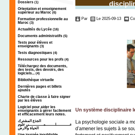
Dossiers
discipli
(1)
Orientation et enseignement
supérieur au Maroc
(6)
Par
Le 2025-09-13
Co
Formation professionnelle au
Maroc
(3)
Actualités du Lycée
(16)
Documents administratifs
(5)
Tests pour élèves et
enseignants
(3)
Tests diagnostiques
(4)
Ressources pour les profs
(4)
;;;;
Téléchargez des documents,
des tests, des devoirs, des
logiciels...
(4)
Bibliothèque virtuelle
Dernières pages et billets
ajoutés
Charte de classe à faire signer
par les élèves
Logiciel pour aider les
Un système disciplinaire l
enseignants à gérer facilement
et efficacement leurs notes.
الجذع المشترك
La psychologie sociale a mon
عـــــــــــلــــــــمــــــــــــي علوم
d'amener les sujets à se so
الحياة والارض
fortement et positivement s
Une journée inoubliable