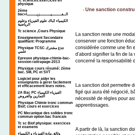
Tc sciences:exercices en
physique
;;;;;
Une sanction constru
•
2ème
bacالــفــــــــيـــــــــزيــــــــاء
الكيمياء 2باك علوم الفيزياء وعلوم
الرياضية
Tc science ,Cours Physique
La sanction reste une modali
Enseignement Secondaire
conserver une fonction éduca
qualifiant: Programme
considérée comme une fin en 
Physique TCSC جذع مشترك
علمي
d'abord signifier la fin de la
Epreuve physique-chimie-bac-
concerné la responsabilité 
session rattrapage-2013
Physique cours résumé: 2ème
bac. SM, PC et SVT
Logiciel pour aider les
enseignants à gérer facilement
La sanction doit permettre d
et efficacement leurs notes.
figé qui aura été négocié, bâ
2A Bac PC الفيزياء الكيمياء
التمارين والفروض
nécessité de règles pour asse
Physique Chimie tronc commun
apprentissages.
Biof; cours et exercices
PC Mecanique des solides tronc
commun option bac francais
Tc sc Biof physique: exercices
et examens
A partir de là, la sanction do
وثائق مادة الفيزياء و الكيمياء