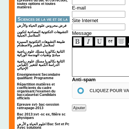
Épreuves du bac et correction,
toutes options et toutes
E-mail
matières
Sciences de la vie et de la
Site Internet
terre
فرض محروس علوم الحياة والأرض
التشوهات التكتونیة المصاحبة لتكوین
Message
السلاسل الجبلیة
طبيعة التشوهات التكتونية المميزة
لسلاسل الطمر والاصطدام
الثانية بكالوريا مسلك علوم رياضية
مبادئ وتقنيات الهندسة الوراثية
الثانية بكالوريا مسلك علوم رياضية
الدراسة الكمية للتغير :القياس
الإحيائي
Enseignement Secondaire
qualifiant: Programme
Anti-spam
Répartition matières et
coefficients du cadre
CLIQUEZ POUR V
organisant l’examen du
baccalauréat Candidats
officiels
Epreuve svt- bac-session
rattrapage-2013
Bac 2013:svt -sc ex, filière sc
physiques
اعلوم الحياة و الأرض Bac Svt et Pc
Avec solutions